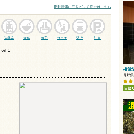
掲載情報に誤りがある場合はこちら
岩盤浴
食事
休憩
サウナ
駅近
駐車
69-1
権堂
長野県 
日帰