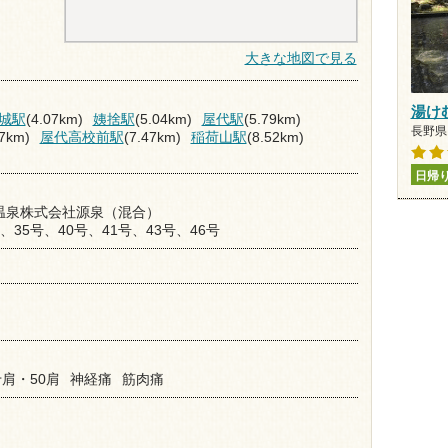
大きな地図で見る
湯け
城駅
(4.07km)
姨捨駅
(5.04km)
屋代駅
(5.79km)
長野県 
27km)
屋代高校前駅
(7.47km)
稲荷山駅
(8.52km)
日帰
温泉株式会社源泉（混合）
号、35号、40号、41号、43号、46号
肩・50肩
神経痛
筋肉痛