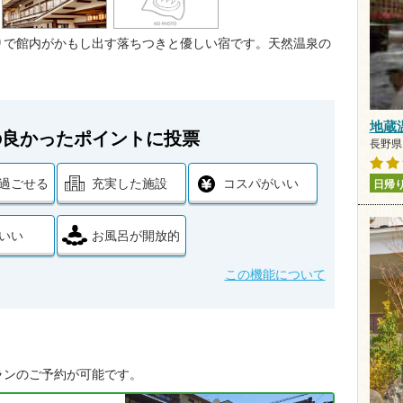
りで館内がかもし出す落ちつきと優しい宿です。天然温泉の
地蔵
の良かったポイントに投票
長野県 
過ごせる
充実した施設
コスパがいい
日帰
いい
お風呂が開放的
この機能について
ランのご予約が可能です。