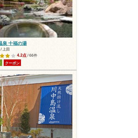
温泉 十福の湯
/ 上田
4.2点
/ 66件
り
クーポン