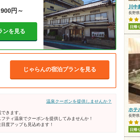
川中
,900円～
長野県 
日帰
ランを見る
じゃらんの宿泊プランを見る
温泉クーポンを提供しませんか？
ホテ
載できます。
長野県 
ニフティ温泉でクーポンを提供してみませんか！
注目度アップも見込めます！
日帰