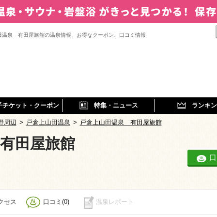
田温泉 有田屋旅館の温泉情報、お得なクーポン、口コミ情報
子チケット・クーポン
特集・ニュース
ランキン
野周辺
>
戸倉上山田温泉
>
戸倉上山田温泉 有田屋旅館
有田屋旅館
口
クセス
口コミ(0)
温泉レポート