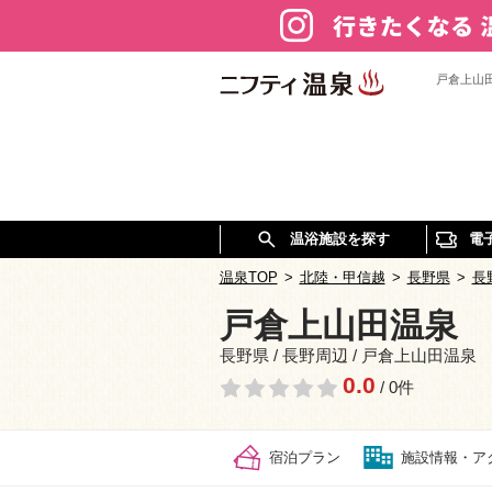
戸倉上山
温浴施設を探す
電
温泉TOP
>
北陸・甲信越
>
長野県
>
長
戸倉上山田温泉 
長野県 / 長野周辺 / 戸倉上山田温泉
0.0
/ 0件
宿泊プラン
施設情報・ア