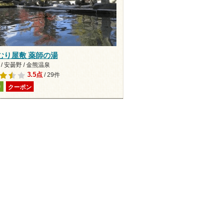
むり屋敷 薬師の湯
/ 安曇野 / 金熊温泉
3.5点
/ 29件
り
クーポン