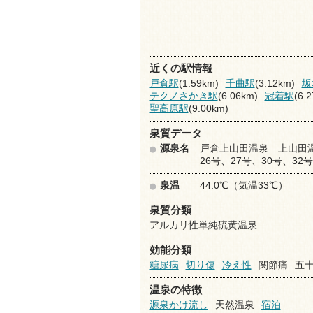
近くの駅情報
戸倉駅
(1.59km)
千曲駅
(3.12km)
坂
テクノさかき駅
(6.06km)
冠着駅
(6.
聖高原駅
(9.00km)
泉質データ
源泉名
戸倉上山田温泉 上山田
26号、27号、30号、32
泉温
44.0℃（気温33℃）
泉質分類
アルカリ性単純硫黄温泉
効能分類
糖尿病
切り傷
冷え性
関節痛
五十
温泉の特徴
源泉かけ流し
天然温泉
宿泊