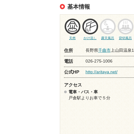
基本情報
天然
かけ流し
露天風呂
貸切風呂
長野県
千曲市
上山田温泉1-
住所
026-275-1006
電話
http://aritaya.net/
公式HP
アクセス
電車・バス・車
戸倉駅よりお車で５分