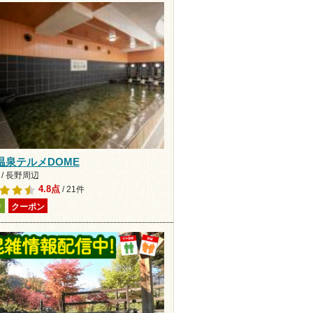
温泉テルメDOME
/ 長野周辺
4.8点
/ 21件
り
クーポン