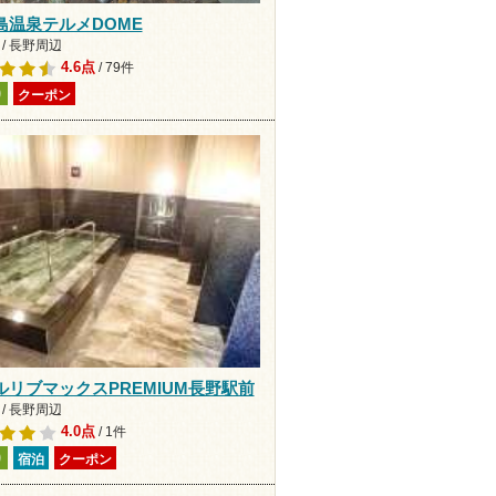
島温泉テルメDOME
/ 長野周辺
4.6点
/ 79件
り
クーポン
ルリブマックスPREMIUM長野駅前
/ 長野周辺
4.0点
/ 1件
り
宿泊
クーポン