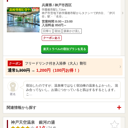
兵庫県 / 神戸市西区
学園都市駅1.71km
神戸市営地下鉄学園都市駅からタクシーで約5分、「伊川
谷」駅・「名谷」…
営業時間 8:00～23:00
入浴料金 850円～
日帰り
宿泊
源泉かけ流し
クーポンあり
楽天トラベルの宿泊プランを見る
フリードリンク付き入浴券（大人）割引
クーポン
通常
1,300円
→
1,200円（100円お得！）
宿泊したのですが、温泉棟ではなく宿泊棟の温泉もよかった。 混
み合ってないし。お湯につかっていると肌はするするとします。
こ…
匿名
関連情報から探す
神戸天空温泉 銀河の湯
お気に入
りに追加
4.1点
/ 74 件