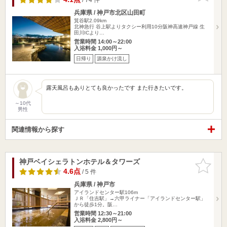
兵庫県 / 神戸市北区山田町
箕谷駅2.09km
北神急行 谷上駅よりタクシー利用10分阪神高速神戸線 生
田川ICより…
営業時間 14:00～22:00
入浴料金 1,000円～
日帰り
源泉かけ流し
露天風呂もありとても良かったです また行きたいです。
～10代
男性
関連情報から探す
神戸ベイシェラトンホテル＆タワーズ
お気に入
りに追加
4.6点
/ 5 件
兵庫県 / 神戸市
アイランドセンター駅106m
ＪＲ「住吉駅」→六甲ライナー「アイランドセンター駅」
から徒歩1分。阪…
営業時間 12:30～21:00
入浴料金 2,800円～