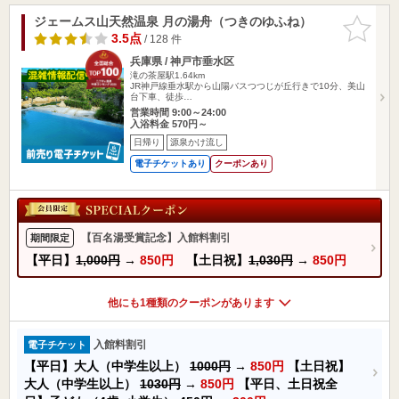
ジェームス山天然温泉 月の湯舟（つきのゆふね）
お気に入
りに追加
3.5点
/ 128 件
兵庫県 / 神戸市垂水区
滝の茶屋駅1.64km
JR神戸線垂水駅から山陽バスつつじが丘行きで10分、美山
台下車、徒歩…
営業時間 9:00～24:00
入浴料金 570円～
日帰り
源泉かけ流し
電子チケットあり
クーポンあり
【百名湯受賞記念】入館料割引
期間限定
【平日】
1,000円
→
850円
【土日祝】
1,030円
→
850円
他にも1種類のクーポンがあります
入館料割引
電子チケット
【平日】大人（中学生以上）
1000円
→
850円
【土日祝】
大人（中学生以上）
1030円
→
850円
【平日、土日祝全