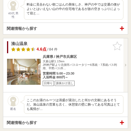
料金に見合わない朝ごはんの美味しさ、神戸の中では交通の便が
よいとはいえない山の中の住宅地であるが故の空きっぷりによっ
て宿と…
40代 男
性
関連情報から探す
湊山温泉
お気に入
りに追加
4.6点
/ 84 件
兵庫県 / 神戸市兵庫区
大倉山駅1.15km
JR神戸駅より北側市バスロータリー6系統・7系統バス利
用、平野バス停…
営業時間 5:00～23:30
入浴料金 800円～
日帰り
源泉かけ流し
ここのお湯のルーツは清盛が湯治したと何かの文献にあるそう
だ。湊山温泉の営業も古く、休憩室の壁に飾ってある写真はとて
も風情が…
匿名
関連情報から探す