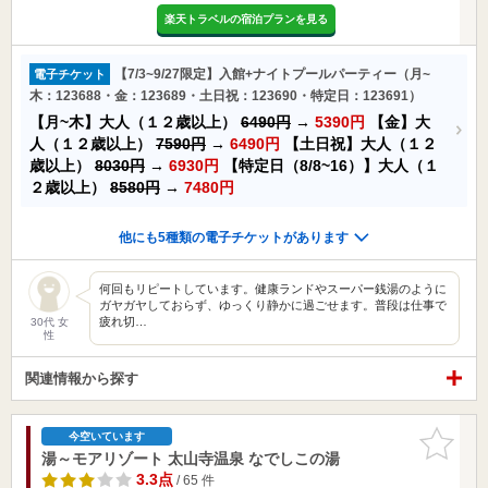
楽天トラベルの宿泊プランを見る
【7/3~9/27限定】入館+ナイトプールパーティー（月~
電子チケット
木：123688・金：123689・土日祝：123690・特定日：123691）
【月~木】大人（１２歳以上）
6490円
→
5390円
【金】大
人（１２歳以上）
7590円
→
6490円
【土日祝】大人（１２
歳以上）
8030円
→
6930円
【特定日（8/8~16）】大人（１
２歳以上）
8580円
→
7480円
他にも5種類の電子チケットがあります
何回もリピートしています。健康ランドやスーパー銭湯のように
ガヤガヤしておらず、ゆっくり静かに過ごせます。普段は仕事で
疲れ切…
30代 女
性
関連情報から探す
お気に入
今空いています
りに追加
湯～モアリゾート 太山寺温泉 なでしこの湯
3.3点
/ 65 件