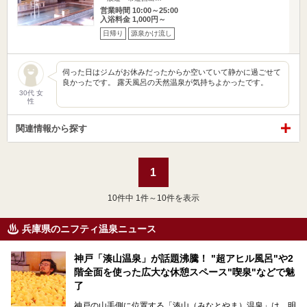
営業時間 10:00～25:00
入浴料金 1,000円～
日帰り
源泉かけ流し
伺った日はジムがお休みだったからか空いていて静かに過ごせて
良かったです。 露天風呂の天然温泉が気持ちよかったです。
30代 女
性
関連情報から探す
1
10
件中 1件～10件を表示
兵庫県のニフティ温泉ニュース
神戸「湊山温泉」が話題沸騰！ "超アヒル風呂"や2
階全面を使った広大な休憩スペース"喫泉"などで魅
了
神戸の山手側に位置する「湊山（みなとやま）温泉」は、明