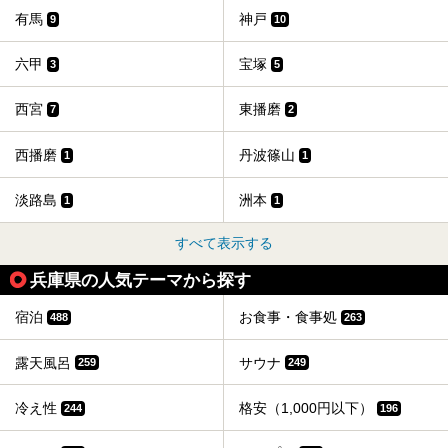
有馬
神戸
9
10
六甲
宝塚
3
5
西宮
東播磨
7
2
西播磨
丹波篠山
1
1
淡路島
洲本
1
1
すべて表示する
兵庫県の人気テーマから探す
宿泊
お食事・食事処
488
263
露天風呂
サウナ
259
249
冷え性
格安（1,000円以下）
244
196