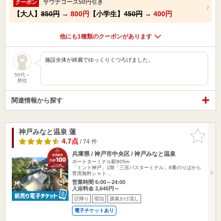
サウナコース50円引き
クーポン
【大人】
850円
→
800円
【小学生】
450円
→
400円
他にも1種類のクーポンがあります
施設全体が綺麗でゆっくりくつろげました。
50代～
男性
関連情報から探す
神戸みなと温泉 蓮
お気に入
りに追加
4.7点
/ 74 件
兵庫県 / 神戸市中央区 / 神戸みなと温泉
ポートターミナル駅805m
「ミント神戸」1階「三宮バスターミナル」8番のりばから
専用無料シャト…
営業時間 6:00～24:00
入浴料金 2,640円～
日帰り
宿泊
源泉かけ流し
電子チケットあり