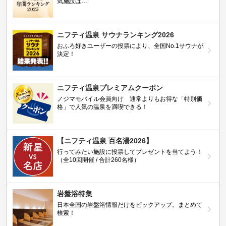
気施設は…
ニフティ温泉 サウナランキング2026
おふろ好きユーザーの投票により、全国No.1サウナが
決定！
ニフティ温泉プレミアムクーポン
ノジマモバイル会員向け 通常よりもお得な「特別価
格」で人気の温泉を満喫できる！
【ニフティ温泉 百名湯2026】
行ってみたい施設に投票してプレゼントを当てよう！
（全10回開催 / 合計260名様）
岩盤浴特集
日本全国の岩盤浴情報だけをピックアップ。まとめて
検索！