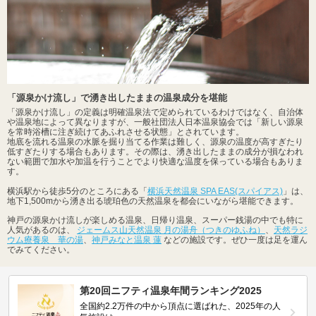
「源泉かけ流し」で湧き出したままの温泉成分を堪能
「源泉かけ流し」の定義は明確温泉法で定められているわけではなく、自治体
や温泉地によって異なりますが、一般社団法人日本温泉協会では「新しい源泉
を常時浴槽に注ぎ続けてあふれさせる状態」とされています。
地底を流れる温泉の水脈を掘り当てる作業は難しく、源泉の温度が高すぎたり
低すぎたりする場合もあります。その際は、湧き出したままの成分が損なわれ
ない範囲で加水や加温を行うことでより快適な温度を保っている場合もありま
す。
横浜駅から徒歩5分のところにある「
横浜天然温泉 SPA EAS(スパイアス)
」は、
地下1,500mから湧き出る琥珀色の天然温泉を都会にいながら堪能できます。
神戸の源泉かけ流しが楽しめる温泉、日帰り温泉、スーパー銭湯の中でも特に
人気があるのは、
ジェームス山天然温泉 月の湯舟（つきのゆふね）
、
天然ラジ
ウム療養泉 華の湯
、
神戸みなと温泉 蓮
などの施設です。ぜひ一度は足を運ん
でみてください。
第20回ニフティ温泉年間ランキング2025
全国約2.2万件の中から頂点に選ばれた、2025年の人