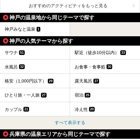
おすすめのアクティビティをもっと見る
神戸の温泉地から同じテーマで探す
神戸みなと温泉
1
神戸の人気テーマから探す
サウナ
駅近（徒歩10分以内）
51
33
水風呂
お食事・食事処
32
30
格安（1,000円以下）
露天風呂
29
27
ひとり旅・一人旅
宿泊
27
25
カップル
冷え性
21
20
すべて表示する
兵庫県の温泉エリアから同じテーマで探す