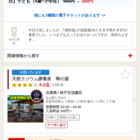
日】子ども（4歳~小学生）
450円
→
300円
他にも3種類の電子チケットがあります
今日入浴しましたが、｢寝待湯｣の温度感(冷たすぎず熱すぎず)が
最高でした。いつまでも入っておきたかったですが、気持ちよす
ぎ…
40代 男
性
関連情報から探す
お気に入
今空いています
りに追加
天然ラジウム療養泉 華の湯
4.2点
/ 109 件
兵庫県 / 神戸市須磨区
丸山駅1.31km
高速長田駅より路面バス利用 薮中バス停にて下車
営業時間 10:00～24:00
入浴料金 500円～
日帰り
源泉かけ流し
クーポンあり