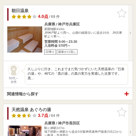
朝日温泉
お気に入
りに追加
4.0点
/ 69 件
兵庫県 / 神戸市兵庫区
新開地駅410m
JR神戸駅より西へ、山側の線路沿いに徒歩10分、JR兵庫
駅より東へ、…
営業時間 9:00～23:30
入浴料金 570円～
日帰り
源泉かけ流し
久しぶりに行き、これまでまだ気づかずにいた天然温泉の「巳泉
の湯」や、46℃の「黒の湯」の真の実力を実感した次第です。
黒…
50代～
女性
関連情報から探す
天然温泉 あぐろの湯
お気に入
りに追加
3.7点
/ 64 件
兵庫県 / 神戸市長田区
駒ヶ林駅227m
地下鉄駒ヶ林駅から徒歩3分阪神高速神戸線湊川出口から
一般道・市道西出…