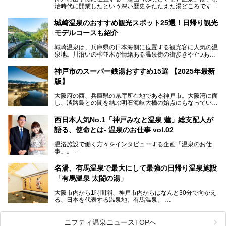
治時代に開業したという深い歴史をたたえた湯どころです。
そんな長寿の温泉が今、話題となっています。理由は湯船い
っぱいに浮かぶアヒルちゃん。さらに、ゆったりくつろげて
城崎温泉のおすすめ観光スポット25選！日帰り観光
コワーキングも可能な休憩スペースも人気に。斬新な企画や
モデルコースも紹介
設備で人々をアッと驚かせる湊山温泉の魅力をリポートしま
す。
城崎温泉は、兵庫県の日本海側に位置する観光客に人気の温
泉地。川沿いの柳並木が情緒ある温泉街の街歩きや7つある
外湯巡り、ロープウェイからの絶景、冬のカニ料理などで知
られています。鉄道の駅から温泉街が近く、歩いて回るのに
神戸市のスーパー銭湯おすすめ15選 【2025年最新
ちょうどよい規模で、日帰りでの訪問にもおすすめです。
版】
この記事では、城崎温泉と周辺の見どころから厳選した25
大阪府の西、兵庫県の県庁所在地である神戸市。大阪湾に面
の観光スポットをピックアップ。温泉やご当地グルメなどを
し、淡路島との間を結ぶ明石海峡大橋の始点にもなっていま
盛り込んだ日帰り観光モデルコースも紹介しているので、ぜ
す。古くから港町として栄え、異国情緒の残る異人館街や中
ひ参考にしてくださいね！
華街をはじめ、きらびやかに発展したハーバーランドなど、
西日本人気No.1「神戸みなと温泉 蓮」総支配人が
人気観光スポットもめじろ押しです。
語る、使命とは- 温泉のお仕事 vol.02
そして、温泉好きの視点から見ると、神戸市といえば何とい
っても「有馬温泉」。日本三古湯の一角をなす、歴史ある名
温浴施設で働く方々をインタビューする企画「温泉のお仕
湯です。そのお湯をリーズナブルに体験できる健康ランドや
事」。
スーパー銭湯があったら……。今回はそんな希望に沿う施設
第2弾はニフティ温泉年間ランキング2018で全国総合ランキ
も含め、おすすめのスパ銭をピックアップしてご紹介してい
ング西日本1位、2年連続「ベストオブ宿泊賞」に輝いた
きます！
名湯、有馬温泉で最大にして最強の日帰り温泉施設
「神戸みなと温泉 蓮」の魅力に迫りました！
「有馬温泉 太閤の湯」
大阪市内から1時間弱、神戸市内からはなんと30分で向かえ
る、日本を代表する温泉地、有馬温泉。
そのなかでも最大の規模を誇る「有馬温泉 太閤の湯」は、
有名な「金泉」と「銀泉」に加え、人工のの炭酸泉まで楽し
める、ある意味「最強」ともいえる施設です。
ニフティ温泉ニュースTOPへ