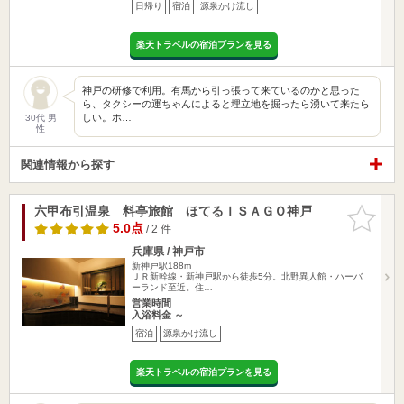
日帰り
宿泊
源泉かけ流し
楽天トラベルの宿泊プランを見る
神戸の研修で利用。有馬から引っ張って来ているのかと思った
ら、タクシーの運ちゃんによると埋立地を掘ったら湧いて来たら
しい。ホ…
30代 男
性
関連情報から探す
六甲布引温泉 料亭旅館 ほてるＩＳＡＧＯ神戸
お気に入
りに追加
5.0点
/ 2 件
兵庫県 / 神戸市
新神戸駅188m
ＪＲ新幹線・新神戸駅から徒歩5分。北野異人館・ハーバ
ーランド至近。住…
営業時間
入浴料金 ～
宿泊
源泉かけ流し
楽天トラベルの宿泊プランを見る