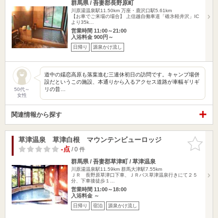
群馬県 / 吾妻郡長野原町
川原湯温泉駅11.50km
万座・鹿沢口駅5.61km
【お車でご来場の場合】 上信越自働車道「碓氷軽井沢」IC
より35k…
営業時間 11:00～21:00
入浴料金 900円～
日帰り
源泉かけ流し
道中の嬬恋高原も落葉進む三連休初日の訪問です。キャンプ場併
設だというこの施設、本通りから入るアクセス道路が車幅ギリギ
リの昔…
50代～
女性
関連情報から探す
草津温泉 草津白根 マウンテンビューロッジ
お気に入
りに追加
-点
/ 0 件
群馬県 / 吾妻郡草津町 / 草津温泉
川原湯温泉駅11.59km
群馬大津駅7.55km
ＪＲ 長野原草津口下車、ＪＲバス草津温泉行きにて２５
分、下車後徒歩１…
営業時間 11:00～18:00
入浴料金 ～
日帰り
宿泊
源泉かけ流し