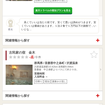
日帰り
宿泊
源泉かけ流し
楽天トラベルの宿泊プランを見る
高くていいは当たり前です。安くて悪いは諦めがつきます。安
くていいは価値があります。１泊２食で１万円以下の旅館で，い
いとな…
匿名
関連情報から探す
古民家の宿 金木
お気に入
りに追加
-点
/ 0 件
群馬県 / 吾妻郡中之条町 / 沢渡温泉
川原湯温泉駅10.62km
岩島駅6.69km
吾妻線 中之条駅よりバスにて約２０分。
営業時間
入浴料金 ～
日帰り
宿泊
源泉かけ流し
関連情報から探す