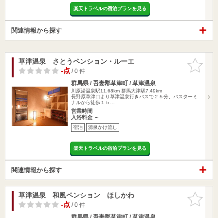
楽天トラベルの宿泊プランを見る
関連情報から探す
草津温泉 さとうペンション・ルーエ
お気に入
りに追加
-点
/ 0 件
群馬県 / 吾妻郡草津町 / 草津温泉
川原湯温泉駅11.68km
群馬大津駅7.49km
長野原草津口より草津温泉行きバスで２５分、バスターミ
ナルから徒歩１５…
営業時間
入浴料金 ～
宿泊
源泉かけ流し
楽天トラベルの宿泊プランを見る
関連情報から探す
草津温泉 和風ペンション ほしかわ
お気に入
りに追加
-点
/ 0 件
群馬県 / 吾妻郡草津町 / 草津温泉