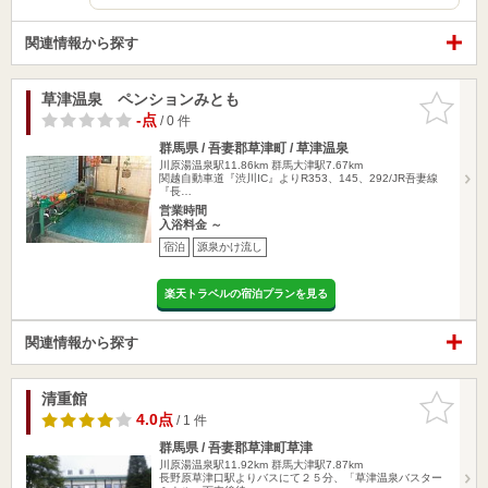
関連情報から探す
草津温泉 ペンションみとも
お気に入
りに追加
-点
/ 0 件
群馬県 / 吾妻郡草津町 / 草津温泉
川原湯温泉駅11.86km
群馬大津駅7.67km
関越自動車道『渋川IC』よりR353、145、292/JR吾妻線
『長…
営業時間
入浴料金 ～
宿泊
源泉かけ流し
楽天トラベルの宿泊プランを見る
関連情報から探す
清重館
お気に入
りに追加
4.0点
/ 1 件
群馬県 / 吾妻郡草津町草津
川原湯温泉駅11.92km
群馬大津駅7.87km
長野原草津口駅よりバスにて２５分、「草津温泉バスター