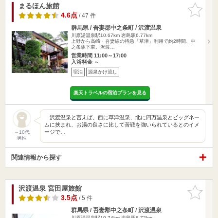
まるほん旅館
お気に入
りに追加
4.6点
/ 47 件
群馬県 / 吾妻郡中之条町 / 沢渡温泉
川原湯温泉駅10.67km
岩島駅6.77km
上野から高崎・吾妻線の特急「草津」利用で約2時間、中
之条駅下車。沢渡…
営業時間 11:00～17:00
入浴料金 ～
宿泊
源泉かけ流し
楽天トラベルの宿泊プランを見る
沢渡温泉と言えば、西に草津温泉、北に四万温泉とビッグネー
ムに挟まれ、お湯の良さに比して苦戦を強いられているとのイメ
ージで…
～10代
男性
関連情報から探す
沢渡温泉 宮田屋旅館
お気に入
りに追加
3.5点
/ 5 件
群馬県 / 吾妻郡中之条町 / 沢渡温泉
川原湯温泉駅10.74km
岩島駅6.72km