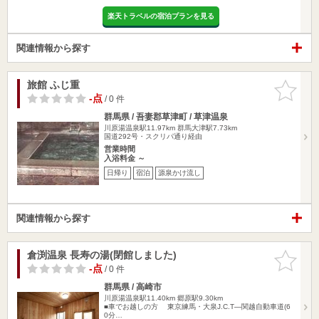
楽天トラベルの宿泊プランを見る
関連情報から探す
旅館 ふじ重
お気に入
りに追加
-点
/ 0 件
群馬県 / 吾妻郡草津町 / 草津温泉
川原湯温泉駅11.97km
群馬大津駅7.73km
国道292号・スクリパ通り経由
営業時間
入浴料金 ～
日帰り
宿泊
源泉かけ流し
関連情報から探す
倉渕温泉 長寿の湯(閉館しました)
お気に入
りに追加
-点
/ 0 件
群馬県 / 高崎市
川原湯温泉駅11.40km
郷原駅9.30km
■車でお越しの方 東京練馬・大泉J.C.T―関越自動車道(6
0分…