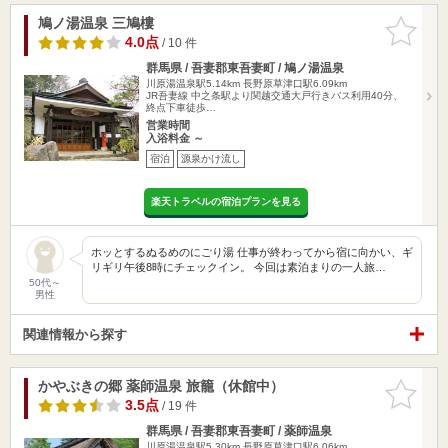
鳩ノ湯温泉 三鳩樓
お気に入
りに追加
4.0点
/ 10 件
群馬県 / 吾妻郡東吾妻町 / 鳩ノ湯温泉
川原湯温泉駅5.14km
長野原草津口駅6.09km
JR吾妻線 中之条駅より関越交通大戸行きバス利用40分、
終点下車徒歩…
営業時間
入浴料金 ～
宿泊
源泉かけ流し
楽天トラベルの宿泊プランを見る
ホッとするぬるめのにごり湯 仕事が終わってから宿に向かい、ギ
リギリ午後8時にチェックイン。 今回は素泊まりの一人旅…
50代～
男性
関連情報から探す
かやぶきの郷 薬師温泉 旅籠（休館中）
お気に入
りに追加
3.5点
/ 19 件
群馬県 / 吾妻郡東吾妻町 / 薬師温泉
川原湯温泉駅5.30km
長野原草津口駅6.06km