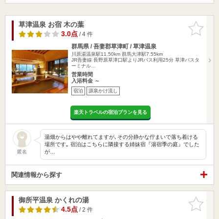
草津温泉 お宿 木の葉
お気に入
りに追加
3.0点
/ 4 件
群馬県 / 吾妻郡草津町 / 草津温泉
川原湯温泉駅11.50km
群馬大津駅7.55km
JR吾妻線 長野原草津口駅よりJRバス利用25分 草津バスタ
ーミナル…
営業時間
入浴料金 ～
宿泊
源泉かけ流し
楽天トラベルの宿泊プランを見る
湯畑からはやや離れてますが､その分静かな佇まいで落ち着ける
場所です｡ 宿泊はこちらに隣接する姉妹宿『湯宿季の庭』でした
が…
匿名
関連情報から探す
御所平温泉 かくれの湯
お気に入
りに追加
4.5点
/ 2 件