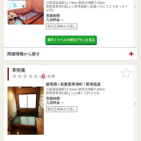
川原湯温泉駅11.79km
群馬大津駅7.52km
長野原草津口駅より草津温泉へ直通バスにて２５分（６７
０円）
営業時間
入浴料金 ～
宿泊
源泉かけ流し
楽天トラベルの宿泊プランを見る
関連情報から探す
草明庵
お気に入
りに追加
-点
/ 0 件
群馬県 / 吾妻郡草津町 / 草津温泉
川原湯温泉駅11.81km
群馬大津駅7.85km
長野原草津口駅よりお車にて約２０分
営業時間
入浴料金 ～
宿泊
源泉かけ流し