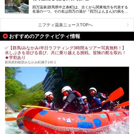
スト。今回は筆者自ら宿泊し、人気の絶景露天風呂＆極上美
四万温泉(群馬県中之条町)は、古くから関東地方を代表する
肌湯をはじめ、館内の魅力をたっぷりとご紹介します！
名湯の一つ。その名は四万の湯が『四万(よんまん)の病を癒
す霊泉』であるとする伝説に由来し、現代においても多くの
観光客で賑わう人気温泉地です。
ニフティ温泉ニュースTOPへ
「中生館」は四万温泉最奥に位置し、秘境感漂う老舗宿。泉
質の良さ(特に美人湯効果)に定評があり、知る人ぞ知る穴場
おすすめのアクティビティ情報
的存在です。今回は筆者自ら宿泊し、自慢の温泉をはじめ食
事・客室・共有スペースなど、宿の全貌を徹底紹介します。
✅【群馬/みなかみ/半日ラフティング3時間＆ツアー写真無料！】
水しぶきを浴びる喜び、共に乗り越える挑戦。冒険の舵を取れ！
★学割あり
群馬県利根郡みなかみ町綱子145-1