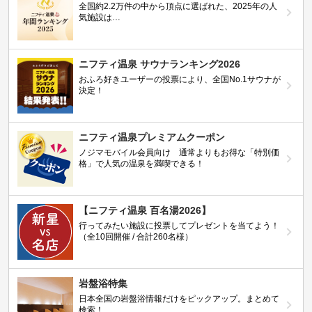
全国約2.2万件の中から頂点に選ばれた、2025年の人
気施設は…
ニフティ温泉 サウナランキング2026
おふろ好きユーザーの投票により、全国No.1サウナが
決定！
ニフティ温泉プレミアムクーポン
ノジマモバイル会員向け 通常よりもお得な「特別価
格」で人気の温泉を満喫できる！
【ニフティ温泉 百名湯2026】
行ってみたい施設に投票してプレゼントを当てよう！
（全10回開催 / 合計260名様）
岩盤浴特集
日本全国の岩盤浴情報だけをピックアップ。まとめて
検索！