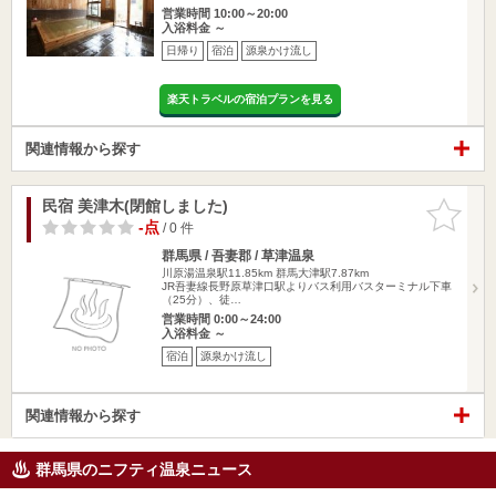
営業時間 10:00～20:00
入浴料金 ～
日帰り
宿泊
源泉かけ流し
楽天トラベルの宿泊プランを見る
関連情報から探す
民宿 美津木(閉館しました)
お気に入
りに追加
-点
/ 0 件
群馬県 / 吾妻郡 / 草津温泉
川原湯温泉駅11.85km
群馬大津駅7.87km
JR吾妻線長野原草津口駅よりバス利用バスターミナル下車
（25分）、徒…
営業時間 0:00～24:00
入浴料金 ～
宿泊
源泉かけ流し
関連情報から探す
群馬県のニフティ温泉ニュース