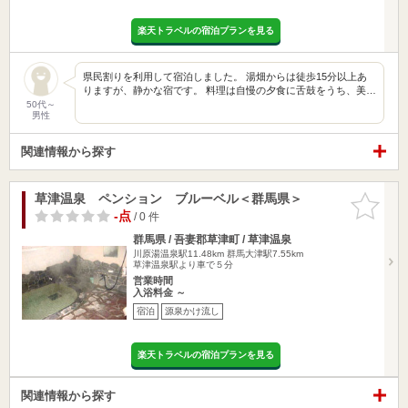
楽天トラベルの宿泊プランを見る
県民割りを利用して宿泊しました。 湯畑からは徒歩15分以上あ
りますが、静かな宿です。 料理は自慢の夕食に舌鼓をうち、美…
50代～
男性
関連情報から探す
草津温泉 ペンション ブルーベル＜群馬県＞
お気に入
りに追加
-点
/ 0 件
群馬県 / 吾妻郡草津町 / 草津温泉
川原湯温泉駅11.48km
群馬大津駅7.55km
草津温泉駅より車で５分
営業時間
入浴料金 ～
宿泊
源泉かけ流し
楽天トラベルの宿泊プランを見る
関連情報から探す