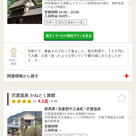
JR吾妻線中之条駅よりタクシー利用宿泊の場合、無料送迎
バスあり関越自…
営業時間 10:00～15:00
入浴料金 550円～
日帰り
宿泊
源泉かけ流し
楽天トラベルの宿泊プランを見る
日帰りで、家族４人で行って来ました。割引利用で、７００円に
て入郷、入浴！思ったよりも空いていて郷の湯に入りましたが、
２、３…
50代～
男性
関連情報から探す
沢渡温泉 かねとく旅館
お気に入
りに追加
4.2点
/ 4 件
群馬県 / 吾妻郡中之条町 / 沢渡温泉
川原湯温泉駅10.44km
岩島駅6.54km
JR吾妻線 中之条駅よりバス利用25分、沢渡下車徒歩1分関
越自動車道…
営業時間
入浴料金 ～