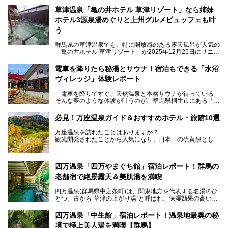
草津温泉「亀の井ホテル 草津リゾート」なら姉妹
ホテル3源泉湯めぐりと上州グルメビュッフェも叶
う
群馬県の草津温泉でも、特に開放感のある露天風呂が人気の
「亀の井ホテル 草津リゾート」が2025年12月25日にリニュ
ーアルオープンしました。
ロビーや客室が綺麗になって、上州グルメにこだわったビュ
電車を降りたら秘湯とサウナ！宿泊もできる「水沼
ッフェも人気！アクセスはシャトルバスで楽々、さらに草津
ヴィレッジ」体験レポート
温泉にある姉妹ホテルの「草津温泉 大東舘」「亀の井ホテ
ル 草津湯畑」の湯めぐりまで楽しめます。
「電車を降りてすぐ、天然温泉と本格サウナが待っている」
そんな夢のような体験が叶うのが、群馬県桐生市にある「駅
今回はそんな「亀の井ホテル 草津リゾート」を徹底レポー
の天然温泉&サウナの森 水沼ヴィレッジ」です。
ト！
日帰り温泉の「水沼の湯」と宿泊もできる「サウナの森」、
必見！万座温泉ガイド＆おすすめホテル・旅館10選
２つのエリアがあります。
───
提供元：アイコニア・ホスピタリティ株式会社【PR】
万座温泉を訪れたことはありますか？
今回は、その中でも特にユニークな駅直結の「水沼の湯」の
この記事は亀の井ホテル 草津リゾートのPR記事です。
観光開発されたことから人気になり、日本一の硫黄泉として
魅力に焦点を当て、温泉好き、サウナー、そして電車旅好き
も有名な温泉地です。
も必見の、心と体がリフレッシュする水沼ヴィレッジの体験
レポートをお届けします。
万座温泉が何県にあるのか、どんな温泉なのか、知らない方
四万温泉「四万やまぐち館」宿泊レポート！群馬の
も多いかもしれません。
老舗宿で絶景露天＆美肌湯を満喫
そこで筆者である私が実際に行ってみました！万座温泉の楽
しみ方や周辺の観光地を解説します。
四万温泉(群馬県中之条町)は、関東地方を代表する名湯のひ
また、日帰り入浴できる温泉から混浴可能な温泉まで、おす
とつ。古から“草津の上がり湯”と呼ばれ、保湿効果の高い美
すめの入浴施設もご紹介します！
肌湯として有名な存在です。
四万温泉「中生館」宿泊レポート！温泉地最奥の秘
「四万やまぐち館」は、この地を代表する旅館の一つ。日帰
境で極上美人湯を満喫【群馬】
り入浴も可能ですが、やはり宿泊してじっくり楽しむのがベ