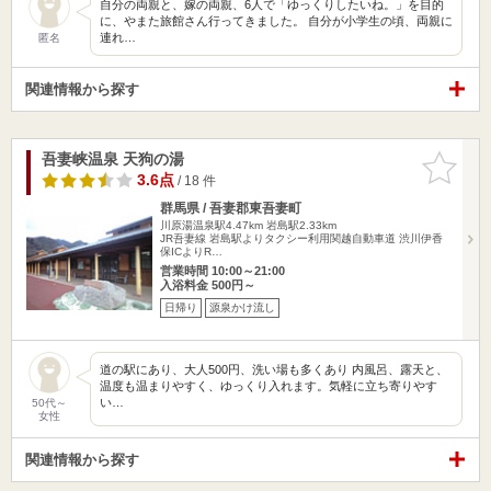
自分の両親と、嫁の両親、6人で「ゆっくりしたいね。」を目的
に、やまた旅館さん行ってきました。 自分が小学生の頃、両親に
連れ…
匿名
関連情報から探す
吾妻峡温泉 天狗の湯
お気に入
りに追加
3.6点
/ 18 件
群馬県 / 吾妻郡東吾妻町
川原湯温泉駅4.47km
岩島駅2.33km
JR吾妻線 岩島駅よりタクシー利用関越自動車道 渋川伊香
保ICよりR…
営業時間 10:00～21:00
入浴料金 500円～
日帰り
源泉かけ流し
道の駅にあり、大人500円、洗い場も多くあり 内風呂、露天と、
温度も温まりやすく、ゆっくり入れます。気軽に立ち寄りやす
い…
50代～
女性
関連情報から探す