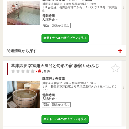
川原湯温泉駅11.71km
群馬大津駅7.82km
ＪＲ吾妻線 長野原草津口からＪＲバスで２５分「草津温
泉」
営業時間
入浴料金 ～
宿泊
源泉かけ流し
楽天トラベルの宿泊プランを見る
関連情報から探す
草津温泉 客室露天風呂と旬彩の宿 湯宿 いわふじ
お気に入
りに追加
-点
/ 0 件
群馬県 / 吾妻郡
川原湯温泉駅11.73km
群馬大津駅7.59km
ＪＲ 長野原草津口駅より草津温泉行きのＪＲバスにて２
５分
営業時間
入浴料金 ～
宿泊
源泉かけ流し
楽天トラベルの宿泊プランを見る