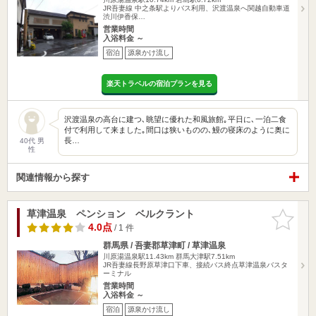
JR吾妻線 中之条駅よりバス利用、沢渡温泉へ関越自動車道
渋川伊香保…
営業時間
入浴料金 ～
宿泊
源泉かけ流し
楽天トラベルの宿泊プランを見る
沢渡温泉の高台に建つ､眺望に優れた和風旅館｡平日に､一泊二食
付で利用して来ました｡間口は狭いものの､鰻の寝床のように奥に
長…
40代 男
性
関連情報から探す
草津温泉 ペンション ベルクラント
お気に入
りに追加
4.0点
/ 1 件
群馬県 / 吾妻郡草津町 / 草津温泉
川原湯温泉駅11.43km
群馬大津駅7.51km
JR吾妻線長野原草津口下車、接続バス終点草津温泉バスタ
ーミナル
営業時間
入浴料金 ～
宿泊
源泉かけ流し