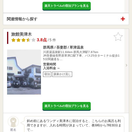
楽天トラベルの宿泊プランを見る
関連情報から探す
旅館美津木
お気に入
りに追加
3.8点
/ 5 件
群馬県 / 吾妻郡 / 草津温泉
川原湯温泉駅11.84km
群馬大津駅7.87km
JR吾妻線長野原草津口駅下車、バス25分ターミナル徒歩1
5分関越道を…
営業時間
入浴料金 ～
宿泊
源泉かけ流し
楽天トラベルの宿泊プランを見る
斜め前にあるワンディ美津木に宿泊すると、こちらのお風呂も利
用できますが、入れる時間が決まっていて、夜6時から7時30分ま
で…
匿名