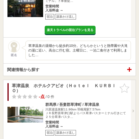
ミナル」下車後徒…
営業時間
入浴料金 ～
宿泊
源泉かけ流し
楽天トラベルの宿泊プランを見る
草津温泉の湯畑から徒歩約10分。どちらかというと熱帯園や大滝
の湯に近い、高台に佇む宿。土曜日に、一泊二食付きで利用しま
した…
匿名
関連情報から探す
草津温泉 ホテルクアビオ（Ｈｏｔｅｌ ＫＵＲＢＩ
お気に入
Ｏ）
りに追加
-点
/ 0 件
群馬県 / 吾妻郡草津町 / 草津温泉
川原湯温泉駅11.96km
羽根尾駅7.57km
ＪＲ長野原草津口駅よりバス草津バスターミナル行きにて
２５分草津バスタ…
営業時間
入浴料金 ～
宿泊
源泉かけ流し