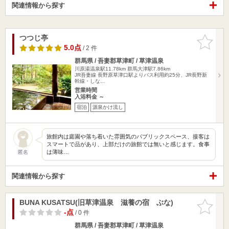
関連情報から探す
つつじ亭
お気に入
りに追加
5.0点
/ 2 件
群馬県 / 吾妻郡草津町 / 草津温泉
川原湯温泉駅11.78km
群馬大津駅7.86km
JR吾妻線 長野原草津口駅よりバス利用約25分、JR長野新
幹線・しな…
営業時間
入浴料金 ～
宿泊
源泉かけ流し
旅館内は庭園や落ち着いた雰囲気のパブリックスペース、接客は
スマートで品があり、上部だけの旅館では無いと感じます。食事
は薄味…
匿名
関連情報から探す
BUNA KUSATSU(旧草津温泉 滋養の宿 ぶな)
お気に入
りに追加
-点
/ 0 件
群馬県 / 吾妻郡草津町 / 草津温泉