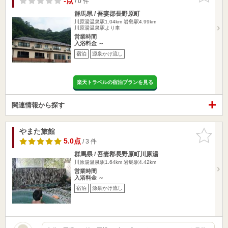
-点
/ 0 件
群馬県 / 吾妻郡長野原町
川原湯温泉駅1.04km
岩島駅4.99km
川原湯温泉駅より車
営業時間
入浴料金 ～
宿泊
源泉かけ流し
楽天トラベルの宿泊プランを見る
関連情報から探す
やまた旅館
お気に入
りに追加
5.0点
/ 3 件
群馬県 / 吾妻郡長野原町川原湯
川原湯温泉駅1.64km
岩島駅4.42km
営業時間
入浴料金 ～
宿泊
源泉かけ流し