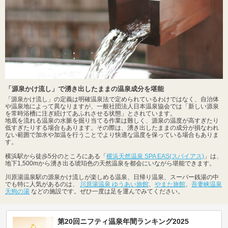
「源泉かけ流し」で湧き出したままの温泉成分を堪能
「源泉かけ流し」の定義は明確温泉法で定められているわけではなく、自治体
や温泉地によって異なりますが、一般社団法人日本温泉協会では「新しい源泉
を常時浴槽に注ぎ続けてあふれさせる状態」とされています。
地底を流れる温泉の水脈を掘り当てる作業は難しく、源泉の温度が高すぎたり
低すぎたりする場合もあります。その際は、湧き出したままの成分が損なわれ
ない範囲で加水や加温を行うことでより快適な温度を保っている場合もありま
す。
横浜駅から徒歩5分のところにある「
横浜天然温泉 SPA EAS(スパイアス)
」は、
地下1,500mから湧き出る琥珀色の天然温泉を都会にいながら堪能できます。
川原湯温泉駅の源泉かけ流しが楽しめる温泉、日帰り温泉、スーパー銭湯の中
でも特に人気があるのは、
川原湯温泉 ゆうあい旅館
、
やまた旅館
、
吾妻峡温泉
天狗の湯
などの施設です。ぜひ一度は足を運んでみてください。
第20回ニフティ温泉年間ランキング2025