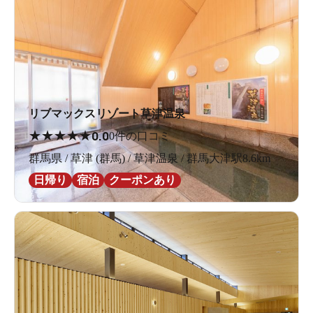
リブマックスリゾート草津温泉
★
★
★
★
★
0.0
0件の口コミ
群馬県 / 草津 (群馬) / 草津温泉 / 群馬大津駅8.6km
日帰り
宿泊
クーポンあり