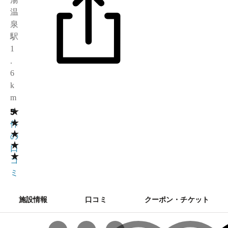
温
泉
駅
1
.
6
k
m
★
5
3
★
件
★
の
★
口
★
コ
ミ
施設情報
口コミ
クーポン・チケット