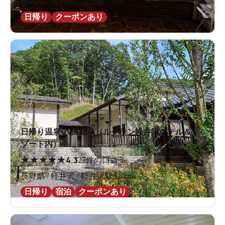
群馬県 / 奥利根 / 水上駅7.5km
日帰り
クーポンあり
日帰り温泉 八風温泉（ルグラン軽井沢ホテル＆リ
ゾート内）
★
★
★
★
★
4.3
27件の口コミ
長野県 / 軽井沢 / 軽井沢駅5.8km
日帰り
宿泊
クーポンあり