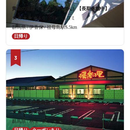
黄金の湯館（こがねのゆかん）【長期休館中】
★
★
★
★
★
4.0
107件の口コミ
群馬県 / 伊香保 / 祖母島駅5.5km
日帰り
3
湯楽の里 伊勢崎店（ゆらのさと）
★
★
★
★
★
4.1
80件の口コミ
群馬県 / 桐生 / 新伊勢崎駅2.8km