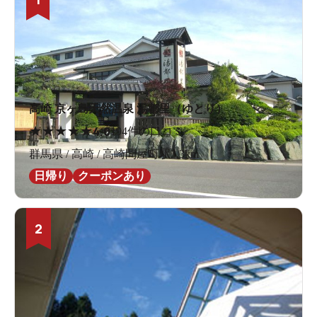
高崎 京ヶ島天然温泉 湯都里（ゆとり）
★
★
★
★
★
4.0
194件の口コミ
群馬県 / 高崎 / 高崎問屋町駅3.3km
日帰り
クーポンあり
2