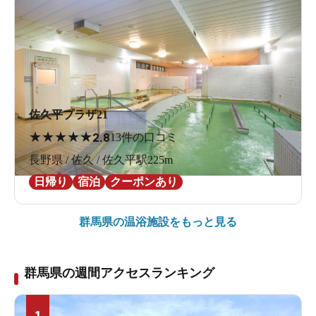
佐久平プラザ21
★
★
★
★
★
2.8
13件の口コミ
長野県 / 佐久 / 佐久平駅225m
日帰り
宿泊
クーポンあり
群馬県の
温浴施設をもっと見る
群馬県の週間アクセスランキング
1