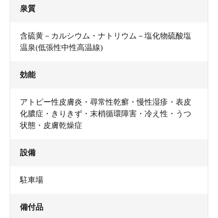
泉質
含硫黄－カルシウム・ナトリウム－塩化物硫酸塩
温泉(低張性中性高温線)
効能
アトピー性皮膚炎・尋常性乾癬・慢性湿疹・表皮
化膿症・きりきず・末梢循環障害・冷え性・うつ
状態・皮膚乾燥症
設備
駐車場
備付品