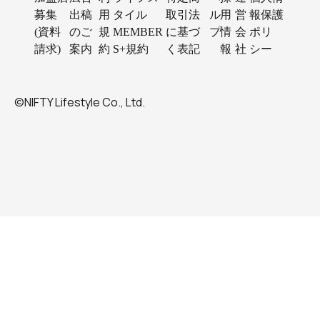
募集
出稿
用
タイル
取引法
ル
用
営
報保護
(資料
のご
規
MEMBER
に基づ
プ
情
会
ポリ
請求)
案内
約
S+規約
く表記
報
社
シー
©NIFTY Lifestyle Co., Ltd.