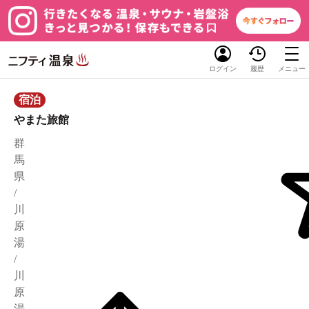
ログイン
履歴
メニュー
宿泊
やまた旅館
群
馬
県
/
川
原
湯
/
川
原
湯