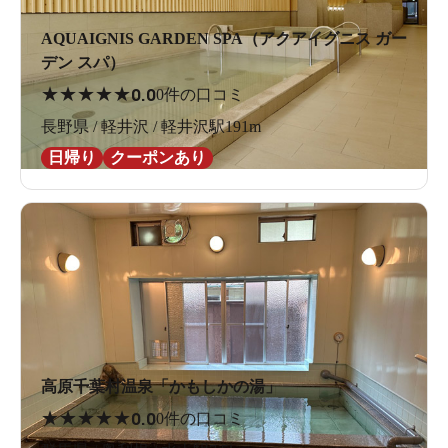
AQUAIGNIS GARDEN SPA（アクアイグニス ガー
デン スパ）
★
★
★
★
★
0.0
0件の口コミ
長野県 / 軽井沢 / 軽井沢駅191m
日帰り
クーポンあり
高原千葉村温泉「かもしかの湯」
★
★
★
★
★
0.0
0件の口コミ