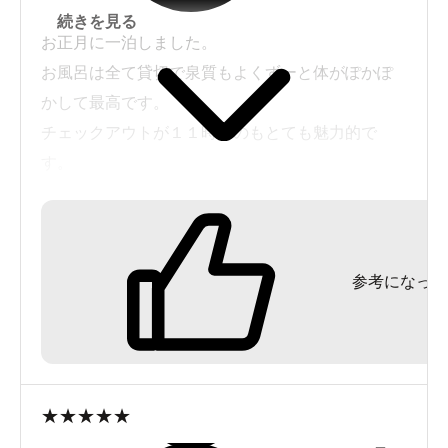
続きを見る
お正月に一泊しました。
お風呂は全て貸切で泉質もよくずーと体がぽかぽ
かして最高です。
チェックアウトが１１時なのもとても魅力的で
す。
のんびりしたい人には最高です。
のんびりしたい人向けなのか
お布団の上げ下げはセルフです。
参考になった
部屋食だったのですが朝食前にはお布団は片付け
てくれると、と思いました。
部屋の掃除もあまり行届いていないような感じで
した。
★
★
★
★
★