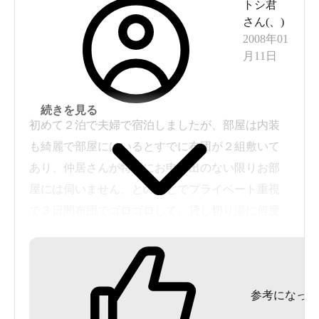
トシ君
さん(
、
)
2008年01
月11日
続きを見る
初めて２泊で夫婦で宿泊しましたが、部屋は内装
も綺麗で部屋にはいるとすでに布団が２組敷いて
あり、仲居さんが特別にお申し出のない限りお部
屋には伺いません、とのことでプライベート重視
で３日間布団でゴロゴロして、貸し切り湯に何度
も入り癒されました。食事もまあまあで、料金と
比較すると◎ですね。
参考になった