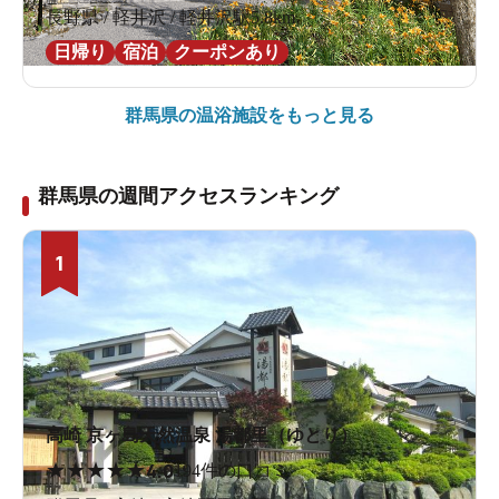
長野県 / 軽井沢 / 軽井沢駅5.8km
日帰り
宿泊
クーポンあり
群馬県の
温浴施設をもっと見る
群馬県の週間アクセスランキング
1
高崎 京ヶ島天然温泉 湯都里（ゆとり）
★
★
★
★
★
4.0
194件の口コミ