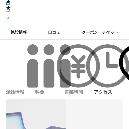
★
口
★
コ
ミ
施設情報
口コミ
クーポン・チケット
混雑情報
料金
営業時間
アクセス