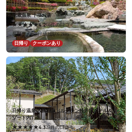
地蔵温泉 十福の湯
★
★
★
★
★
4.2
66件の口コミ
長野県 / 上田 / 坂城駅6.2km
日帰り
クーポンあり
日帰り温泉 八風温泉（ルグラン軽井沢ホテル＆リ
ゾート内）
★
★
★
★
★
4.3
27件の口コミ