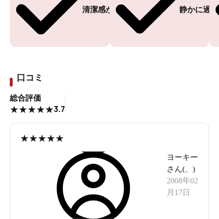
清潔感がある
静かに過ご
口コミ
総合評価
3.7
★
★
★
★
★
★
★
★
★
★
ヨーキー
さん(
、
)
2008年02
月17日