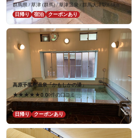
群馬県 / 草津 (群馬) / 草津温泉 / 群馬大津駅8.6km
日帰り
宿泊
クーポンあり
高原千葉村温泉「かもしかの湯」
★
★
★
★
★
0.0
0件の口コミ
群馬県 / 奥利根 / 水上駅7.5km
日帰り
クーポンあり