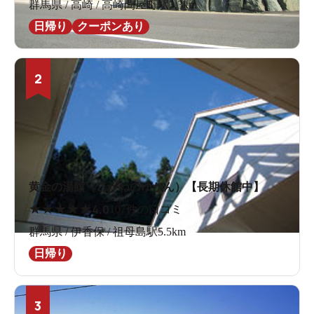
群馬県 / 高崎 / 高崎問屋町駅3.3km
日帰り
クーポンあり
2
黄金の湯館（こがねのゆかん）【長期休館中】
★
★
★
★
★
4.0
107件の口コミ
群馬県 / 伊香保 / 祖母島駅5.5km
日帰り
3