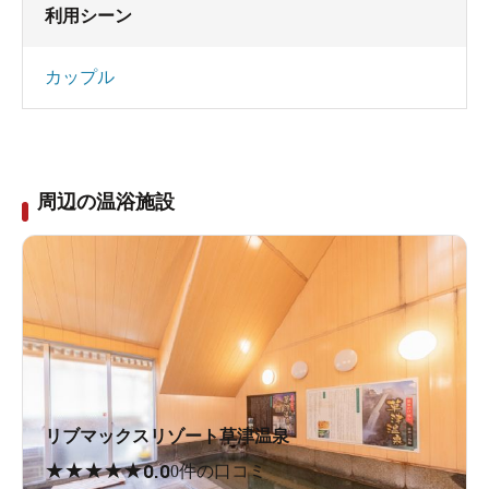
利用シーン
カップル
周辺の温浴施設
リブマックスリゾート草津温泉
★
★
★
★
★
0.0
0件の口コミ