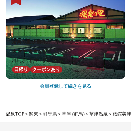
湯楽の里 伊勢崎店（ゆらのさと）
★
★
★
★
★
4.1
80件の口コミ
群馬県 / 桐生 / 新伊勢崎駅2.8km
日帰り
クーポンあり
会員登録して続きを見る
温泉TOP
＞
関東
＞
群馬県
＞
草津 (群馬)
＞
草津温泉
＞
旅館美