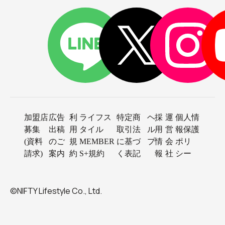
加盟店
広告
利
ライフス
特定商
ヘ
採
運
個人情
募集
出稿
用
タイル
取引法
ル
用
営
報保護
(資料
のご
規
MEMBER
に基づ
プ
情
会
ポリ
請求)
案内
約
S+規約
く表記
報
社
シー
©NIFTY Lifestyle Co., Ltd.