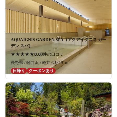
AQUAIGNIS GARDEN SPA（アクアイグニス ガー
デン スパ）
★
★
★
★
★
0.0
0件の口コミ
長野県 / 軽井沢 / 軽井沢駅191m
日帰り
クーポンあり