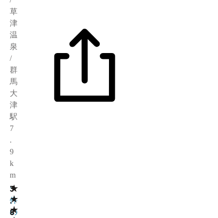
草
津
温
泉
/
群
馬
大
津
駅
7
.
9
k
m
★
3
5
★
.
件
★
8
の