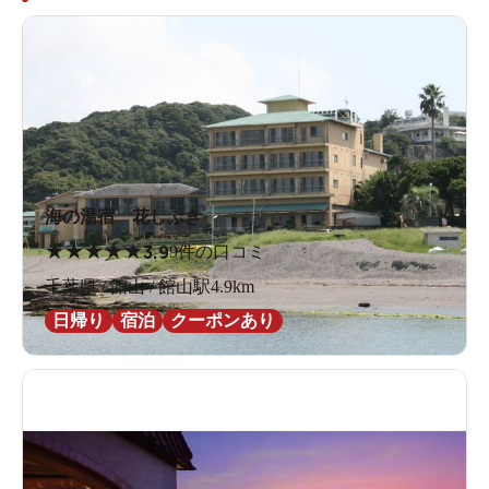
海の湯宿 花しぶき
★
★
★
★
★
3.9
9件の口コミ
千葉県 / 館山 / 館山駅4.9km
日帰り
宿泊
クーポンあり