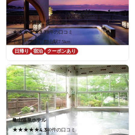
たてやま温泉 千里の風
★
★
★
★
★
3.7
3件の口コミ
千葉県 / 館山 / 館山駅7.5km
日帰り
宿泊
クーポンあり
亀山温泉ホテル
★
★
★
★
★
4.3
40件の口コミ