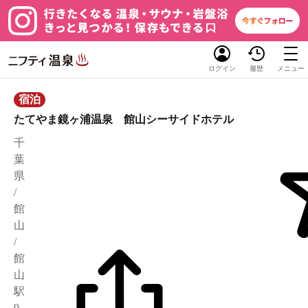
ログイン
履歴
メニュー
宿泊
たてやま鏡ヶ浦温泉 館山シーサイドホテル
千
葉
県
/
館
山
/
館
山
駅
9