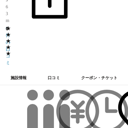
6
3
m
★
0
0
★
件
★
の
★
口
★
コ
ミ
施設情報
口コミ
クーポン・チケット