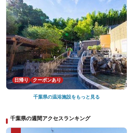
おふろの王様 港南台店
★
★
★
★
★
4.0
47件の口コミ
神奈川県 / 横浜 / 港南台駅1.1km
日帰り
クーポンあり
千葉県の
温浴施設をもっと見る
千葉県の週間アクセスランキング