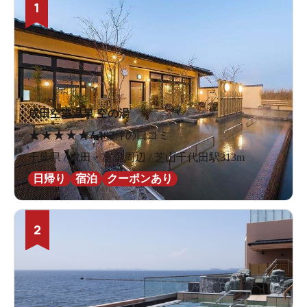
1
成田空港温泉 空の湯
★
★
★
★
★
4.1
82件の口コミ
千葉県 / 成田・富里周辺 / 芝山千代田駅313m
日帰り
宿泊
クーポンあり
2