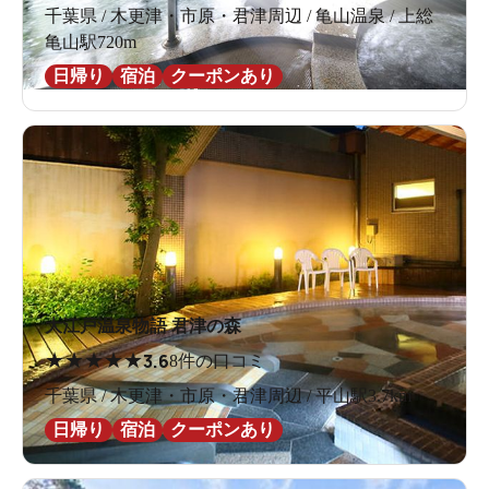
千葉県 / 木更津・市原・君津周辺 / 亀山温泉 / 上総
亀山駅720m
日帰り
宿泊
クーポンあり
大江戸温泉物語 君津の森
★
★
★
★
★
3.6
8件の口コミ
千葉県 / 木更津・市原・君津周辺 / 平山駅3.7km
日帰り
宿泊
クーポンあり