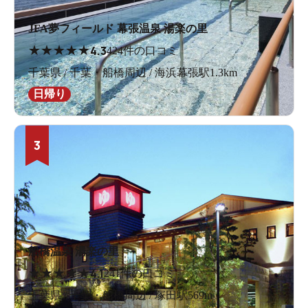
JFA夢フィールド 幕張温泉 湯楽の里
★
★
★
★
★
4.3
424件の口コミ
千葉県 / 千葉・船橋周辺 / 海浜幕張駅1.3km
日帰り
3
船橋温泉 湯楽の里
★
★
★
★
★
4.1
241件の口コミ
千葉県 / 千葉・船橋周辺 / 塚田駅569m