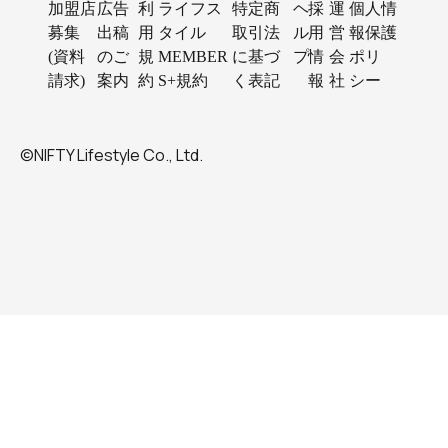
加盟店
広告
利
ライフス
特定商
ヘ
採
運
個人情
募集
出稿
用
タイル
取引法
ル
用
営
報保護
(資料
のご
規
MEMBER
に基づ
プ
情
会
ポリ
請求)
案内
約
S+規約
く表記
報
社
シー
©NIFTY Lifestyle Co., Ltd.