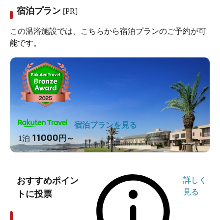
宿泊プラン
[PR]
この温浴施設では、こちらから宿泊プランのご予約が可
能です。
宿泊プランを見る
11000
1泊
円～
おすすめポイン
詳しく
見る
トに投票