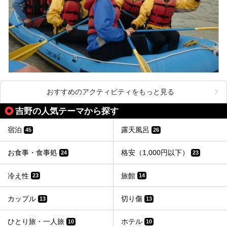
おすすめのアクティビティをもっと見る
吉野の人気テーマから探す
宿泊
露天風呂
45
26
お食事・食事処
格安（1,000円以下）
24
23
冷え性
旅館
23
14
カップル
切り傷
13
13
ひとり旅・一人旅
ホテル
10
10