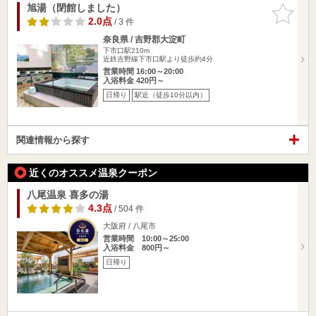
旭湯（閉館しました）
お気に入
りに追加
2.0点
/ 3 件
奈良県 / 吉野郡大淀町
下市口駅210m
近鉄吉野線下市口駅より徒歩約4分
営業時間 16:00～20:00
入浴料金 420円～
日帰り
駅近（徒歩10分以内）
関連情報から探す
近くのオススメ温泉クーポン
八尾温泉 喜多の湯
4.3点
/ 504 件
大阪府 / 八尾市
営業時間 10:00～25:00
入浴料金 800円～
日帰り