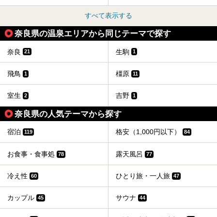
すべて表示する
奈良県の温泉エリアから同じテーマで探す
奈良
生駒
21
1
飛鳥
橿原
1
11
室生
吉野
2
1
奈良県の人気テーマから探す
宿泊
格安（1,000円以下）
119
84
お食事・食事処
露天風呂
78
77
冷え性
ひとり旅・一人旅
60
47
カップル
サウナ
45
44