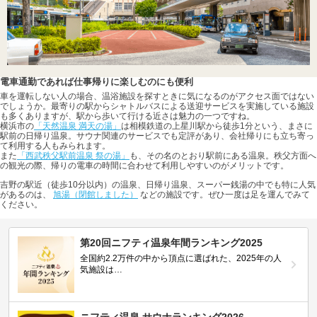
電車通勤であれば仕事帰りに楽しむのにも便利
車を運転しない人の場合、温浴施設を探すときに気になるのがアクセス面ではない
でしょうか。最寄りの駅からシャトルバスによる送迎サービスを実施している施設
も多くありますが、駅から歩いて行ける近さは魅力の一つですね。
横浜市の
「天然温泉 満天の湯」
は相模鉄道の上星川駅から徒歩1分という、まさに
駅前の日帰り温泉。サウナ関連のサービスでも定評があり、会社帰りにも立ち寄っ
て利用する人もみられます。
また
「西武秩父駅前温泉 祭の湯」
も、その名のとおり駅前にある温泉。秩父方面へ
の観光の際、帰りの電車の時間に合わせて利用しやすいのがメリットです。
吉野の駅近（徒歩10分以内）の温泉、日帰り温泉、スーパー銭湯の中でも特に人気
があるのは、
旭湯（閉館しました）
などの施設です。ぜひ一度は足を運んでみて
ください。
第20回ニフティ温泉年間ランキング2025
全国約2.2万件の中から頂点に選ばれた、2025年の人
気施設は…