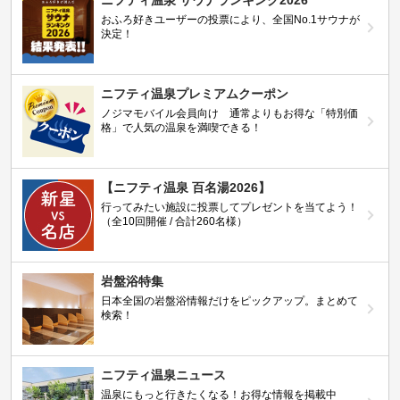
ニフティ温泉 サウナランキング2026
おふろ好きユーザーの投票により、全国No.1サウナが
決定！
ニフティ温泉プレミアムクーポン
ノジマモバイル会員向け 通常よりもお得な「特別価
格」で人気の温泉を満喫できる！
【ニフティ温泉 百名湯2026】
行ってみたい施設に投票してプレゼントを当てよう！
（全10回開催 / 合計260名様）
岩盤浴特集
日本全国の岩盤浴情報だけをピックアップ。まとめて
検索！
ニフティ温泉ニュース
温泉にもっと行きたくなる！お得な情報を掲載中