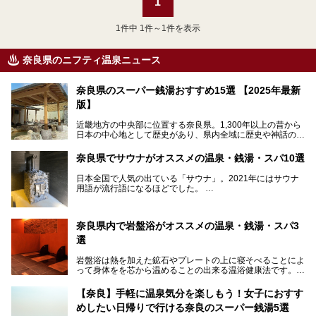
1
1
件中 1件～1件を表示
奈良県のニフティ温泉ニュース
奈良県のスーパー銭湯おすすめ15選 【2025年最新
版】
近畿地方の中央部に位置する奈良県。1,300年以上の昔から
日本の中心地として歴史があり、県内全域に歴史や神話の舞
台となったスポットが存在しています。県内だけで3つの世
界遺産があり、古代をそこかしこに感じられる地域です。
奈良県でサウナがオススメの温泉・銭湯・スパ10選
そんな奈良県のスーパー銭湯は、便利な街中にある施設か
ら、険しい山中にある秘湯までバラエティ豊か。ここでは、
日本全国で人気の出ている「サウナ」。2021年にはサウナ
奈良県で評判のスーパー銭湯をご紹介します。
用語が流行語になるほどでした。
そんなサウナ、関西・奈良県にも有名な温浴施設が多いんで
すよ。
奈良県内で岩盤浴がオススメの温泉・銭湯・スパ3
中心部に近いサウナや郊外にあるアウトドアフィンランド式
選
サウナなど種類も豊富です。
岩盤浴は熱を加えた鉱石やプレートの上に寝そべることによ
奈良県にあるサウナでリフレッシュしませんか？
って身体をを芯から温めることの出来る温浴健康法です。じ
んわりと身体の内部を温めて発汗を促すことでリラックス効
果だけではなく、代謝が高まり健康や美容にも良い影響が期
【奈良】手軽に温泉気分を楽しもう！女子におすす
待できます。今回はそんな岩盤浴にこだわった、奈良県内の
めしたい日帰りで行ける奈良のスーパー銭湯5選
オススメ温泉・銭湯・スパ3ヶ所を紹介させていただきま