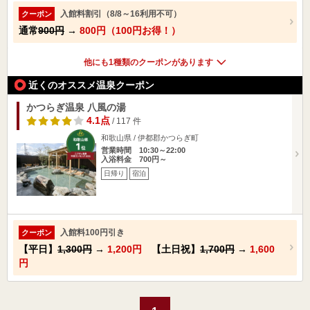
入館料割引（8/8～16利用不可）
クーポン
通常
900円
→
800円（100円お得！）
他にも1種類のクーポンがあります
近くのオススメ温泉クーポン
かつらぎ温泉 八風の湯
4.1点
/ 117 件
和歌山県 / 伊都郡かつらぎ町
営業時間 10:30～22:00
入浴料金 700円～
日帰り
宿泊
入館料100円引き
クーポン
【平日】
1,300円
→
1,200円
【土日祝】
1,700円
→
1,600
円