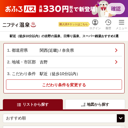
購入済チケットはこちら
ログイン
履歴
メニュー
駅近（徒歩10分以内）の吉野の温泉、日帰り温泉、スーパー銭湯おすすめ1選
1. 都道府県
関西(近畿) / 奈良県
2. 地域・市区郡
吉野
3. こだわり条件
駅近（徒歩10分以内）
こだわり条件を変更する
リストから探す
地図から探す