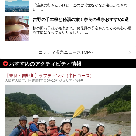
す。
「温泉に行きたいけど、このご時世なかなか遠出ができな
い」
「たまには温泉にゆっくり浸かってリフレッシュしたい！」
そんな方も多いのではないでしょうか？
吉野の千本桜と秘湯の旅！奈良の温泉おすすめ5選
お宿に泊まって観光地を巡るような温泉旅行がしたいけど、
桜の開花予想が発表され、お花見の予定をたてるのも心が躍
まとまった時間が取れない時もありますよね。
る季節になってまいりました。
そんな時は、日帰りでサクッと楽しめるスーパー銭湯がおす
日本には桜の名所が数多くありますが、古くから和歌にも詠
すめ！
まれるくらい日本人の心を捉えて離さない名所中の名所があ
手軽でリーズナブルに温泉気分を楽しめるだけでなく、体の
ります。それは奈良県の吉野山。
芯までじんわり温まってリラックス効果も抜群。
ニフティ温泉ニュースTOPへ
シロヤマザクラを中心に200種約３万本の桜が咲き誇りま
今回は、奈良で行けるおすすめのスーパー銭湯を5つご紹介
す。また吉野山を含む「紀伊山地の霊場と参詣道」はユネス
おすすめのアクティビティ情報
したいと思います。
コの世界遺産に登録されており、修験道の霊場として荘厳な
雰囲気をたたえています。
【奈良・吉野川】ラフティング（半日コース）
開湯300年と歴史のある霊験あらたかな吉野の湯で、春を感
大阪府大阪市北区豊崎5丁目3番23号ジュリアビル8F
じる湯治の旅はいかがでしょう。
今回は奈良県吉野のおすすめ温泉を紹介いたします！