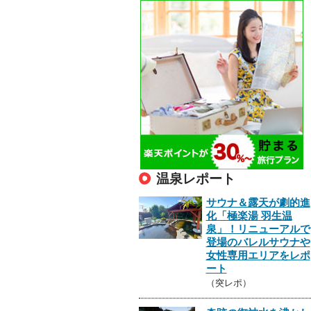
温泉レポート
サウナ＆露天が劇的進
化「極楽湯 羽生温
泉」！リニューアルで
登場のバレルサウナや
女性専用エリアをレポ
ート
（突レポ）