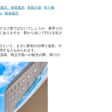
りの温まった心のまま相談でき
たら素敵ですよね。
切風呂、個室風呂
美肌の湯
切り傷
ル
家族風呂
ニフティ温泉の「占いベンチ」
クセス面ではないでしょうか。最寄りの
は、そんなあなたの心のつぶや
くありますが、駅から歩いて行ける近さ
きをプロの占い師に相談するこ
とができるサービスです。
分という、まさに駅前の日帰り温泉。サ
用する人もみられます。
る温泉。秩父方面への観光の際、帰りの
おふろパス会員様なら、この特
別なひとときを「毎月10分無
料」でご利用いただけます。
お湯で体がほぐれたら、次は占
い師さんとお話しして、心もほ
ぐしてみませんか？