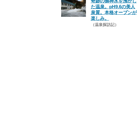
奇跡の御神水を沸かし
た温泉。pH9.6の美人
泉質。本格オープンが
楽しみ。
（温泉探訪記）