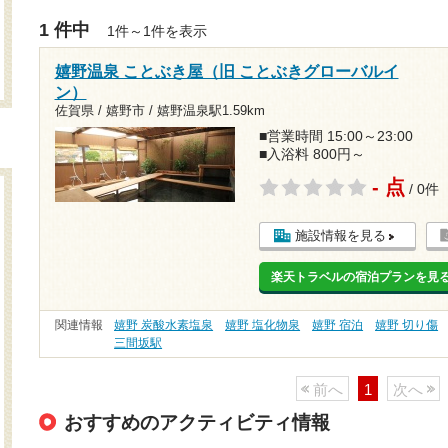
1 件中
1件～1件を表示
嬉野温泉 ことぶき屋（旧 ことぶきグローバルイ
ン）
佐賀県 / 嬉野市 /
嬉野温泉駅1.59km
■営業時間 15:00～23:00
■入浴料 800円～
- 点
/ 0件
施設情報を見る
楽天トラベルの宿泊プランを見
関連情報
嬉野 炭酸水素塩泉
嬉野 塩化物泉
嬉野 宿泊
嬉野 切り傷
三間坂駅
前へ
1
次へ
おすすめのアクティビティ情報