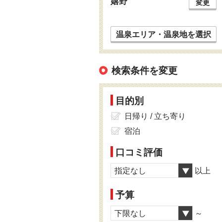
嬉野
変更
温泉エリア・温泉地を選択
検索条件を変更
目的別
日帰り / 立ち寄り
宿泊
口コミ評価
指定なし
以上
予算
下限なし
～