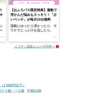
の
【おふろパス限定特典】湯船で
キ
浮かんだ悩みもスッキリ！「占
いベンチ」が毎月10分無料
ン
湯船にゆったり浸かったり、サ
ロー
ウナでじっと汗を流したり。
る
名
e-
ニフティ温泉ニュースTOPへ
い
そんな「一人でぼんやり過ごす
時間」、ふだん後回しにしてい
た「これからのこと」や「ちょ
っとした悩み」が、頭に浮かん
でくることはありませんか？
お風呂でリラックスしているか
（1,000円以下）
らこそ向き合える、大切な自分
ひとり旅・一人旅
子連れOK
の本音。
そんな心のつぶやきを、湯あが