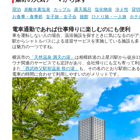
宿泊
炭酸水素塩泉
カップル
露天風呂
塩化物泉
冷え性
貸
お食事・食事処
女子旅・女子会
旅館
ひとり旅・一人旅
ホテ
電車通勤であれば仕事帰りに楽しむのにも便利
車を運転しない人の場合、温浴施設を探すときに気になるのがア
駅からシャトルバスによる送迎サービスを実施している施設も多
は魅力の一つですね。
横浜市の
「天然温泉 満天の湯」
は相模鉄道の上星川駅から徒歩1
ウナ関連のサービスでも定評があり、会社帰りにも立ち寄って利
また
「西武秩父駅前温泉 祭の湯」
も、その名のとおり駅前にあ
電車の時間に合わせて利用しやすいのがメリットです。