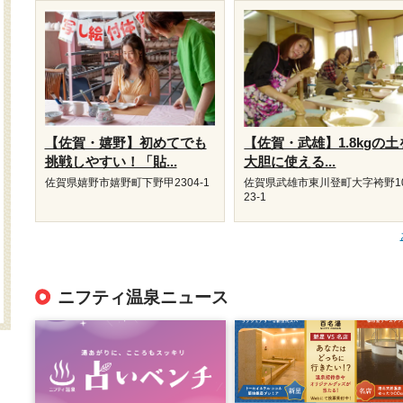
【佐賀・嬉野】初めてでも
【佐賀・武雄】1.8kgの土
挑戦しやすい！「貼...
大胆に使える...
佐賀県嬉野市嬉野町下野甲2304-1
佐賀県武雄市東川登町大字袴野1
23-1
ニフティ温泉ニュース