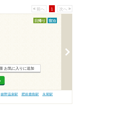
前へ
1
次へ
日帰り
宿泊
>
お気に入りに追加
る
嬉野温泉駅
肥前鹿島駅
永尾駅