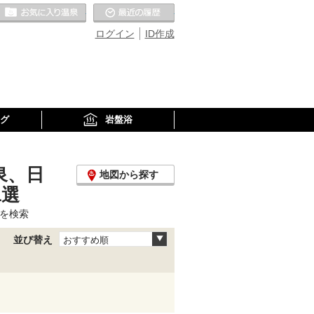
お気に入りの温泉
最近の履歴
ログイン
ID作成
グ
岩盤浴
泉、日
地図から探す
1選
を検索
並び替え
おすすめ順