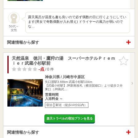
露天風呂が温度も趣も良いので必ず偶数の日に行くようにしてい
ます(男女で奇数偶数が入れ替え) ドライヤーの風力が弱いので
な…
50代～
女性
関連情報から探す
天然温泉 徳川・鷹狩の湯 スーパーホテルＰｒｅｍ
お気に入
ｉｅｒ武蔵小杉駅前
りに追加
-点
/ 0 件
神奈川県 / 川崎市中原区
矢口渡駅3.68km
武蔵小杉駅104m
【武蔵小杉駅】JR新南改札（横須賀線口）より徒歩２分
東口（JR南武…
営業時間
入浴料金 ～
宿泊
駅近（徒歩10分以内）
楽天トラベルの宿泊プランを見る
関連情報から探す