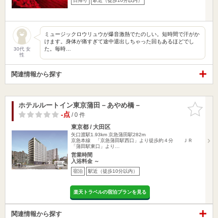
日帰り
駅近（徒歩10分以内）
ミュージックロウリュウが爆音激熱でたのしい。短時間で汗がか
けます。身体が痛すぎて途中退出しちゃった回もあるほどでし
た。毎時…
30代 女
性
関連情報から探す
ホテルルートイン東京蒲田－あやめ橋－
お気に入
りに追加
-点
/ 0 件
東京都 / 大田区
矢口渡駅1.93km
京急蒲田駅282m
京急本線 「京急蒲田駅西口」より徒歩約４分 ＪＲ
「蒲田駅東口」より…
営業時間
入浴料金 ～
宿泊
駅近（徒歩10分以内）
楽天トラベルの宿泊プランを見る
関連情報から探す