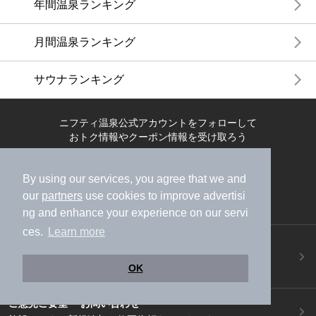
年間温泉ランキング
月間温泉ランキング
サウナランキング
ニフティ温泉公式アカウントをフォローして
おトク情報やクーポン情報を受け取ろう
By using our services, you agree that we and
our
partners
use cookies to improve advertisi
ng and enhance your experience on our servi
ces.
Learn more
ニフティ温泉アプリ
地図から温泉検索！お得な限定クーポンも！
OK
今すぐダウンロード！
ご意見ご要望 ・お問い合わせ