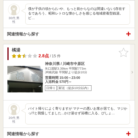
僕が子供の頃から(いや、もっと前からなのは間違いない)存在す
るであろう、昭和レトロな懐かしさを感じる地域密着型銭湯。
ビ…
30代 男
性
関連情報から探す
橘湯
お気に入
りに追加
2.8点
/ 15 件
神奈川県 / 川崎市中原区
矢口渡駅3.39km
平間駅773m
JR南武線 平間駅より徒歩10分
営業時間 15:00～23:00
入浴料金 570円～
日帰り
駅近（徒歩10分以内）
バイト帰りによく寄りますが マナーの悪いお客が居ても、マジか
っ!?と我慢してました...かけ湯せず浴槽に入る、びしょ…
20代 男
性
関連情報から探す