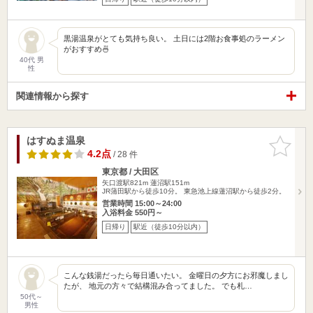
黒湯温泉がとても気持ち良い。 土日には2階お食事処のラーメン
がおすすめ🍜
40代 男
性
関連情報から探す
はすぬま温泉
お気に入
りに追加
4.2点
/ 28 件
東京都 / 大田区
矢口渡駅821m
蓮沼駅151m
JR蒲田駅から徒歩10分。 東急池上線蓮沼駅から徒歩2分。
営業時間 15:00～24:00
入浴料金 550円～
日帰り
駅近（徒歩10分以内）
こんな銭湯だったら毎日通いたい。 金曜日の夕方にお邪魔しまし
たが、 地元の方々で結構混み合ってました。 でも札…
50代～
男性