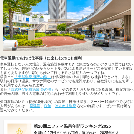
電車通勤であれば仕事帰りに楽しむのにも便利
車を運転しない人の場合、温浴施設を探すときに気になるのがアクセス面ではない
でしょうか。最寄りの駅からシャトルバスによる送迎サービスを実施している施設
も多くありますが、駅から歩いて行ける近さは魅力の一つですね。
横浜市の
「天然温泉 満天の湯」
は相模鉄道の上星川駅から徒歩1分という、まさに
駅前の日帰り温泉。サウナ関連のサービスでも定評があり、会社帰りにも立ち寄っ
て利用する人もみられます。
また
「西武秩父駅前温泉 祭の湯」
も、その名のとおり駅前にある温泉。秩父方面へ
の観光の際、帰りの電車の時間に合わせて利用しやすいのがメリットです。
矢口渡駅の駅近（徒歩10分以内）の温泉、日帰り温泉、スーパー銭湯の中でも特に
人気があるのは、
草津湯
、
桜館
、
はすぬま温泉
などの施設です。ぜひ一度は足を
運んでみてください。
第20回ニフティ温泉年間ランキング2025
全国約2.2万件の中から頂点に選ばれた、2025年の人