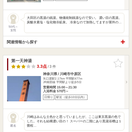
大田区の黒湯の銭湯。物価統制銭湯なので安い。 濃い目の黒湯。
炭酸水素塩・塩化物冷鉱泉。 冷泉なので加熱してますが屋外の…
50代～
女性
関連情報から探す
第一天神湯
お気に入
りに追加
3.3点
/ 3 件
神奈川県 / 川崎市中原区
矢口渡駅2.17km
平間駅477m
JR南部線 平間駅より徒歩5分
営業時間 15:00～21:30
入浴料金 570円～
日帰り
駅近（徒歩10分以内）
川崎はみんな土色かと思っていましたが、ここは東京黒湯の色で
した。それも結構濃い目の！ スーパーの二階にあり黒湯浴槽は１
畳程…
匿名