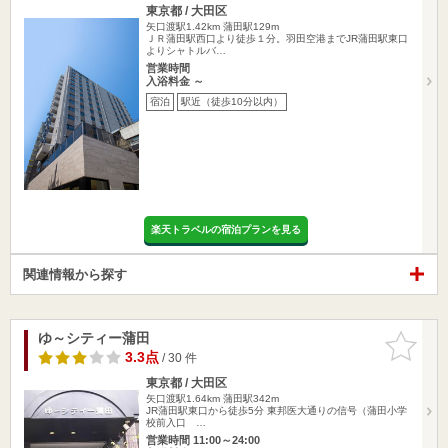
東京都 / 大田区
矢口渡駅1.42km
蒲田駅129m
ＪＲ蒲田駅西口より徒歩１分。羽田空港までJR蒲田駅東口
よりシャトルバ…
営業時間
入浴料金 ～
宿泊
駅近（徒歩10分以内）
楽天トラベルの宿泊プランを見る
関連情報から探す
ゆ～シティー蒲田
お気に入
りに追加
3.3点
/ 30 件
東京都 / 大田区
矢口渡駅1.64km
蒲田駅342m
JR蒲田駅東口から徒歩5分 東邦医大通りの信号（蒲田小学
校前入口 …
営業時間 11:00～24:00