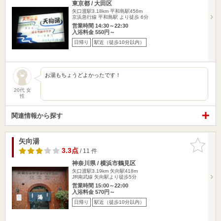
東京都 / 大田区
矢口渡駅3.18km
平和島駅456m
京浜急行線 平和島駅 より徒歩 6分
営業時間 14:30～22:30
入浴料金 550円～
日帰り
駅近（徒歩10分以内）
お湯もちょうどよかったです！
20代 女
性
関連情報から探す
矢向湯
お気に入
りに追加
3.3点
/ 11 件
神奈川県 / 横浜市鶴見区
矢口渡駅3.19km
矢向駅418m
JR南武線 矢向駅より徒歩5分
営業時間 15:00～22:00
入浴料金 570円～
日帰り
駅近（徒歩10分以内）