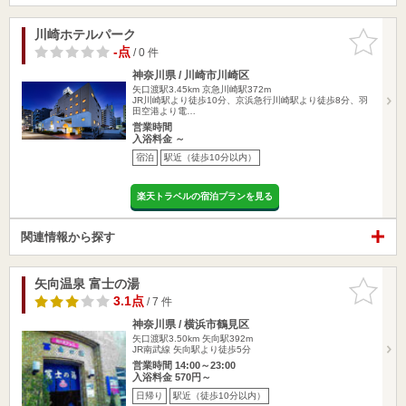
川崎ホテルパーク
お気に入
りに追加
-点
/ 0 件
神奈川県 / 川崎市川崎区
矢口渡駅3.45km
京急川崎駅372m
JR川崎駅より徒歩10分、京浜急行川崎駅より徒歩8分、羽
田空港より電…
営業時間
入浴料金 ～
宿泊
駅近（徒歩10分以内）
楽天トラベルの宿泊プランを見る
関連情報から探す
矢向温泉 富士の湯
お気に入
りに追加
3.1点
/ 7 件
神奈川県 / 横浜市鶴見区
矢口渡駅3.50km
矢向駅392m
JR南武線 矢向駅より徒歩5分
営業時間 14:00～23:00
入浴料金 570円～
日帰り
駅近（徒歩10分以内）