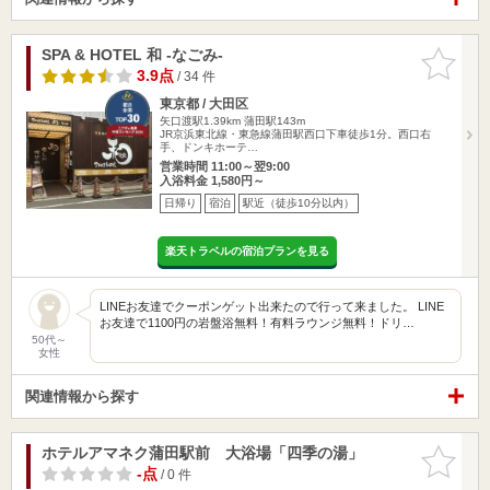
SPA & HOTEL 和 -なごみ-
お気に入
りに追加
3.9点
/ 34 件
東京都 / 大田区
矢口渡駅1.39km
蒲田駅143m
JR京浜東北線・東急線蒲田駅西口下車徒歩1分。西口右
手、ドンキホーテ…
営業時間 11:00～翌9:00
入浴料金 1,580円～
日帰り
宿泊
駅近（徒歩10分以内）
楽天トラベルの宿泊プランを見る
LINEお友達でクーポンゲット出来たので行って来ました。 LINE
お友達で1100円の岩盤浴無料！有料ラウンジ無料！ドリ…
50代～
女性
関連情報から探す
ホテルアマネク蒲田駅前 大浴場「四季の湯」
お気に入
りに追加
-点
/ 0 件