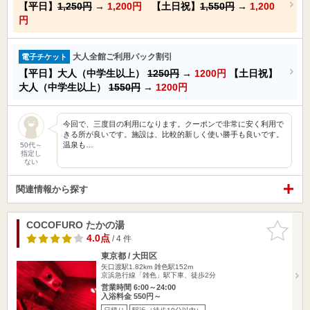
【平日】
1,250円
→
1,200円
【土日祝】
1,550円
→
1,200
円
大人全館ご利用パック割引
電子チケット
【平日】大人（中学生以上）
1250円
→
1200円
【土日祝】
大人（中学生以上）
1550円
→
1200円
今回で、三度目の利用になります。クーポンで非常に安く利用で
きる所が良いです。施設は、比較的新しく使い勝手も良いです。
温泉も…
50代～
指定し
ない
関連情報から探す
COCOFURO たかの湯
お気に入
りに追加
4.0点
/ 4 件
東京都 / 大田区
矢口渡駅1.82km
雑色駅152m
京浜急行線「雑色」駅下車、徒歩2分
営業時間 6:00～24:00
入浴料金 550円～