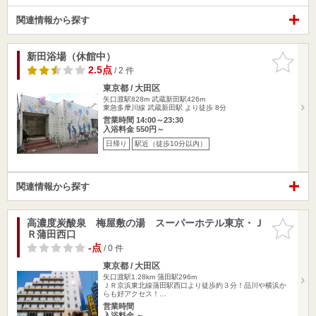
関連情報から探す
新田浴場（休館中）
お気に入
りに追加
2.5点
/ 2 件
東京都 / 大田区
矢口渡駅828m
武蔵新田駅426m
東急多摩川線 武蔵新田駅 より徒歩 8分
営業時間 14:00～23:30
入浴料金 550円～
日帰り
駅近（徒歩10分以内）
関連情報から探す
高濃度炭酸泉 梅屋敷の湯 スーパーホテル東京・Ｊ
お気に入
Ｒ蒲田西口
りに追加
-点
/ 0 件
東京都 / 大田区
矢口渡駅1.28km
蒲田駅296m
ＪＲ京浜東北線蒲田駅西口より徒歩約３分！品川や横浜か
らも好アクセス！…
営業時間
入浴料金 ～