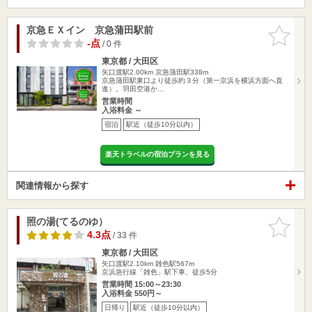
京急ＥＸイン 京急蒲田駅前
お気に入
りに追加
-点
/ 0 件
東京都 / 大田区
矢口渡駅2.00km
京急蒲田駅338m
京急蒲田駅東口より徒歩約３分（第一京浜を横浜方面へ直
進）。羽田空港か…
営業時間
入浴料金 ～
宿泊
駅近（徒歩10分以内）
楽天トラベルの宿泊プランを見る
関連情報から探す
照の湯(てるのゆ）
お気に入
りに追加
4.3点
/ 33 件
東京都 / 大田区
矢口渡駅2.10km
雑色駅567m
京浜急行線「雑色」駅下車、徒歩5分
営業時間 15:00～23:30
入浴料金 550円～
日帰り
駅近（徒歩10分以内）