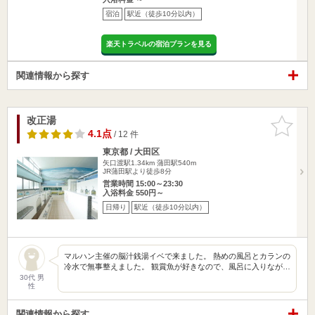
宿泊
駅近（徒歩10分以内）
楽天トラベルの宿泊プランを見る
関連情報から探す
改正湯
お気に入
りに追加
4.1点
/ 12 件
東京都 / 大田区
矢口渡駅1.34km
蒲田駅540m
JR蒲田駅より徒歩8分
営業時間 15:00～23:30
入浴料金 550円～
日帰り
駅近（徒歩10分以内）
マルハン主催の脳汁銭湯イベで来ました。 熱めの風呂とカランの
冷水で無事整えました。 観賞魚が好きなので、風呂に入りなが…
30代 男
性
関連情報から探す