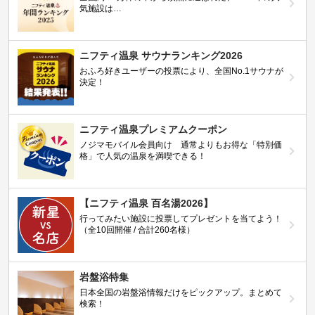
気施設は…
ニフティ温泉 サウナランキング2026
おふろ好きユーザーの投票により、全国No.1サウナが
決定！
ニフティ温泉プレミアムクーポン
ノジマモバイル会員向け 通常よりもお得な「特別価
格」で人気の温泉を満喫できる！
【ニフティ温泉 百名湯2026】
行ってみたい施設に投票してプレゼントを当てよう！
（全10回開催 / 合計260名様）
岩盤浴特集
日本全国の岩盤浴情報だけをピックアップ。まとめて
検索！