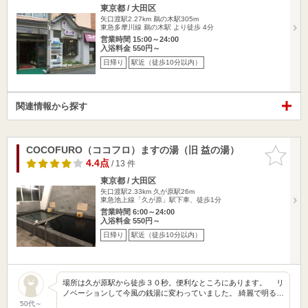
東京都 / 大田区
矢口渡駅2.27km
鵜の木駅305m
東急多摩川線 鵜の木駅 より徒歩 4分
営業時間 15:00～24:00
入浴料金 550円～
日帰り
駅近（徒歩10分以内）
関連情報から探す
COCOFURO（ココフロ）ますの湯（旧 益の湯）
お気に入
りに追加
4.4点
/ 13 件
東京都 / 大田区
矢口渡駅2.33km
久が原駅26m
東急池上線「久が原」駅下車、徒歩1分
営業時間 6:00～24:00
入浴料金 550円～
日帰り
駅近（徒歩10分以内）
場所は久が原駅から徒歩３０秒。便利なところにあります。 リ
ノベーションして今風の銭湯に変わっていました。 綺麗で明る…
50代～