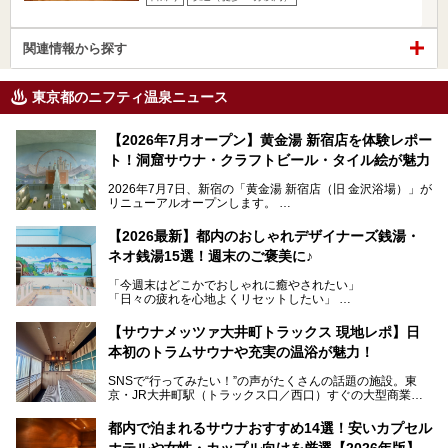
関連情報から探す
東京都のニフティ温泉ニュース
【2026年7月オープン】黄金湯 新宿店を体験レポー
ト！洞窟サウナ・クラフトビール・タイル絵が魅力
2026年7月7日、新宿の「黄金湯 新宿店（旧 金沢浴場）」が
リニューアルオープンします。
レトロでノスタルジックなタイル絵はそのまま、昔からここ
【2026最新】都内のおしゃれデザイナーズ銭湯・
を知る地元の人にも、新しく足を運んでくれる人にも愛され
ネオ銭湯15選！週末のご褒美に♪
る、今の時代の"銭湯"として生まれ変わりました。洞窟のよ
うなユニークなサウナ、自家醸造のクラフトビールが飲める
「今週末はどこかでおしゃれに癒やされたい」
ビアバーなど、新しく登場したスポットも併せて紹介しま
「日々の疲れを心地よくリセットしたい」
す。充実した設備があるのに、基本の入浴料が銭湯価格の5
──そんなときにおすすめなのが、今、都内で大きなブーム
50円というのも嬉しすぎます！
となっている新しいスタイルの銭湯です。
【サウナメッツァ大井町トラックス 現地レポ】日
本初のトラムサウナや充実の温浴が魅力！
最近、SNSやメディアで「デザイナーズ銭湯」や「ネオ銭
湯」という言葉をよく耳にしませんか？
SNSで“行ってみたい！”の声がたくさんの話題の施設。東
京・JR大井町駅（トラックス口／西口）すぐの大型商業施
本記事では、そもそもこれらがどんな銭湯なのか、その気に
設・大井町 トラックスに、2026年3月28日、「サウナメッ
なる違いを分かりやすく解説！さらに、都内で絶対に外せな
ツァ大井町トラックス」がニューオープン。施設の様子をレ
いおしゃれな名店15選を、おすすめの順番で一挙にご紹介
都内で泊まれるサウナおすすめ14選！安いカプセル
ポ―トします。
します。
ホテルや女性・カップル向けを厳選【2026年版】