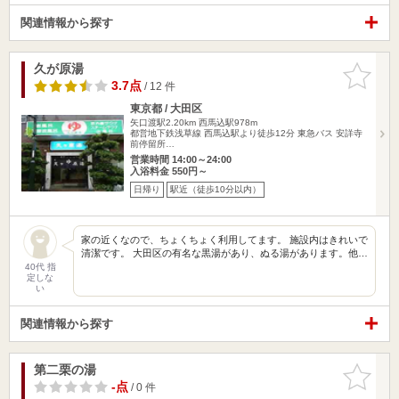
関連情報から探す
久が原湯
お気に入
りに追加
3.7点
/ 12 件
東京都 / 大田区
矢口渡駅2.20km
西馬込駅978m
都営地下鉄浅草線 西馬込駅より徒歩12分 東急バス 安詳寺
前停留所…
営業時間 14:00～24:00
入浴料金 550円～
日帰り
駅近（徒歩10分以内）
家の近くなので、ちょくちょく利用してます。 施設内はきれいで
清潔です。 大田区の有名な黒湯があり、ぬる湯があります。他…
40代 指
定しな
い
関連情報から探す
第二栗の湯
お気に入
りに追加
-点
/ 0 件