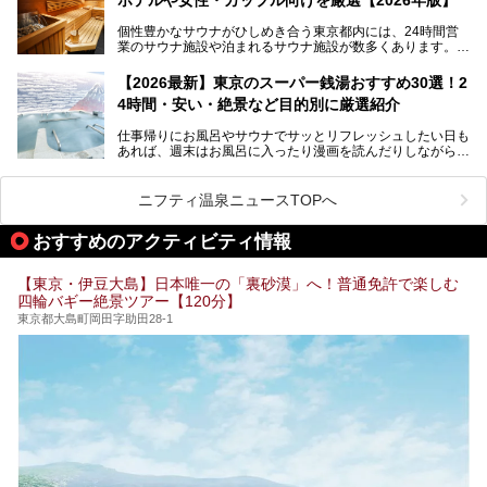
個性豊かなサウナがひしめき合う東京都内には、24時間営
業のサウナ施設や泊まれるサウナ施設が数多くあります。
終電を逃した深夜の利用に限らず、時間を気にしないサウナ
を旅の目的とする「サ旅」や自分へのご褒美のための宿泊な
【2026最新】東京のスーパー銭湯おすすめ30選！2
ど、自分の好きなタイミングで好きなだけサ活ができるのが
4時間・安い・絶景など目的別に厳選紹介
魅力です。
仕事帰りにお風呂やサウナでサッとリフレッシュしたい日も
最近では、男性専用施設だけでなく、カップルや女性に嬉し
あれば、週末はお風呂に入ったり漫画を読んだりしながら一
い個室サウナも増えてきました。
日中ダラダラ過ごしたい日もあると思います。
この記事では、東京都内にある24時間営業のサウナの中か
また、終電を逃してしまい、「このまま朝までゆっくりでき
ら、特におすすめしたい施設14選をご紹介します。
ニフティ温泉ニュースTOPへ
る場所があれば」と探した経験がある人も多いのではないで
宿泊可能な施設もピックアップしているので、ぜひチェック
しょうか。
してみてください。
おすすめのアクティビティ情報
そこで本記事では、東京でおすすめのスーパー銭湯を、目的
別に厳選した30施設からご紹介します。
【東京・伊豆大島】日本唯一の「裏砂漠」へ！普通免許で楽しむ
24時間営業で宿泊できる施設や、1,000円以下で楽しめる安
四輪バギー絶景ツアー【120分】
い施設、デートや休日レジャーにもぴったりなエンタメ要素
が充実した施設など、利用のシーンに合わせて参考にしてく
東京都大島町岡田字助田28-1
ださい。