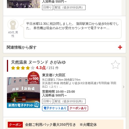
入浴料金 550円～
日帰り
駅近（徒歩10分以内）
平日水曜11:30に初訪問しました。 蒲田駅東口から徒歩5分程でし
た。 券売機は現金のみだが受付カウンターで電子マネー…
40代 男
性
関連情報から探す
天然温泉 ヌーランド さがみゆ
お気に入
りに追加
4.3点
/ 151 件
東京都 / 大田区
矢口渡駅1.73km
雑色駅276m
京浜急行本線 雑色駅より徒歩3分首都高速1号羽田線 羽田
出口（上り）…
営業時間 10:00～23:00
入浴料金 500円～
日帰り
駅近（徒歩10分以内）
電子チケットあり
クーポンあり
全館ご利用パック最大350円引き ※火曜定休
クーポン