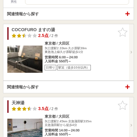
男性
関連情報から探す
COCOFURO ますの湯
お気に入
りに追加
2.5点
/ 2 件
東京都 / 大田区
矢口渡駅2.33km
久が原駅39m
東急池上線久が原駅徒歩1分
営業時間 6:00～24:00
入浴料金 550円～
日帰り
駅近（徒歩10分以内）
関連情報から探す
天神湯
お気に入
りに追加
3.5点
/ 2 件
東京都 / 大田区
矢口渡駅2.45km
京急蒲田駅335m
京急蒲田駅から徒歩4分
営業時間 14:00～24:00
入浴料金 550円～