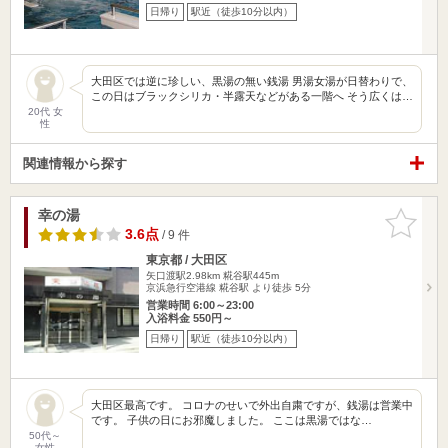
日帰り
駅近（徒歩10分以内）
大田区では逆に珍しい、黒湯の無い銭湯 男湯女湯が日替わりで、
この日はブラックシリカ・半露天などがある一階へ そう広くは…
20代 女
性
関連情報から探す
幸の湯
お気に入
りに追加
3.6点
/ 9 件
東京都 / 大田区
矢口渡駅2.98km
糀谷駅445m
京浜急行空港線 糀谷駅 より徒歩 5分
営業時間 6:00～23:00
入浴料金 550円～
日帰り
駅近（徒歩10分以内）
大田区最高です。 コロナのせいで外出自粛ですが、銭湯は営業中
です。 子供の日にお邪魔しました。 ここは黒湯ではな…
50代～
女性