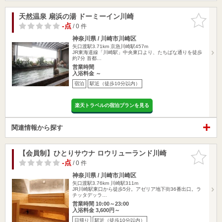
天然温泉 扇浜の湯 ドーミーイン川崎
お気に入
りに追加
-点
/ 0 件
神奈川県 / 川崎市川崎区
矢口渡駅3.71km
京急川崎駅457m
JR東海道線「川崎駅」中央東口より、たちばな通りを徒歩
約7分 首都…
営業時間
入浴料金 ～
宿泊
駅近（徒歩10分以内）
楽天トラベルの宿泊プランを見る
関連情報から探す
【会員制】ひとりサウナ ロウリューランド川崎
お気に入
りに追加
-点
/ 0 件
神奈川県 / 川崎市川崎区
矢口渡駅3.76km
川崎駅311m
JR川崎駅東口から徒歩5分。アゼリア地下街36番出口。ラ
チッタデッラ…
営業時間 10:00～23:00
入浴料金 3,600円～
日帰り
駅近（徒歩10分以内）