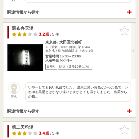
関連情報から探す
調布弁天湯
お気に入
りに追加
3.2点
/ 5 件
東京都 / 大田区北嶺町
矢口渡駅3.10km
御嶽山駅134m
東急池上線 御嶽山駅 より徒歩 1分
営業時間 15:30～23:00
入浴料金 550円～
日帰り
駅近（徒歩10分以内）
いやーとても良い風呂でした。 温泉は薄い黄色がかった色で、い
わゆる黒湯とはかなり違いますがとても温まりました。当局から
の指…
匿名
関連情報から探す
第二天狗湯
お気に入
りに追加
3.4点
/ 5 件