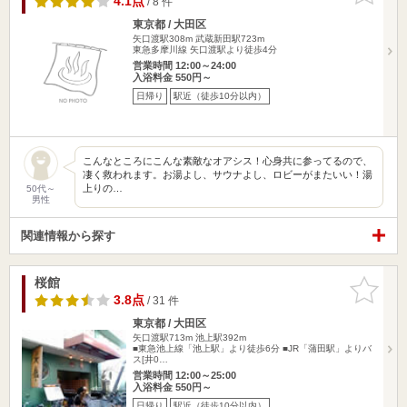
4.1点
/ 8 件
東京都 / 大田区
矢口渡駅308m
武蔵新田駅723m
東急多摩川線 矢口渡駅より徒歩4分
営業時間 12:00～24:00
入浴料金 550円～
日帰り
駅近（徒歩10分以内）
こんなところにこんな素敵なオアシス！心身共に参ってるので、
凄く救われます。お湯よし、サウナよし、ロビーがまたいい！湯
上りの…
50代～
男性
関連情報から探す
桜館
お気に入
りに追加
3.8点
/ 31 件
東京都 / 大田区
矢口渡駅713m
池上駅392m
■東急池上線「池上駅」より徒歩6分 ■JR「蒲田駅」よりバ
ス[井0…
営業時間 12:00～25:00
入浴料金 550円～
日帰り
駅近（徒歩10分以内）