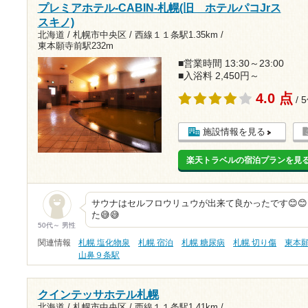
プレミアホテル-CABIN-札幌(旧 ホテルパコJrス
スキノ)
北海道 / 札幌市中央区 /
西線１１条駅1.35km
/
東本願寺前駅232m
■営業時間 13:30～23:00
■入浴料 2,450円～
4.0 点
/ 
施設情報を見る
楽天トラベルの宿泊プランを見
サウナはセルフロウリュウが出来て良かったです😊
た😅😅
50代～ 男性
関連情報
札幌 塩化物泉
札幌 宿泊
札幌 糖尿病
札幌 切り傷
東本
山鼻９条駅
クインテッサホテル札幌
北海道 / 札幌市中央区 /
西線１１条駅1.41km
/