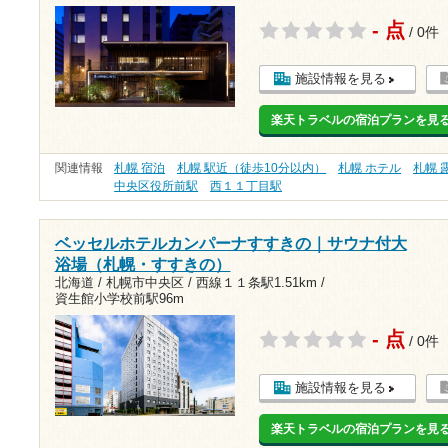
- 点
/ 0件
施設情報を見る
楽天トラベルの宿泊プランを見
関連情報
札幌 宿泊
札幌 駅近（徒歩10分以内）
札幌 ホテル
札幌 
中央区役所前駅
西１１丁目駅
ベッセルホテルカンパーナすすきの｜サウナ付大
浴場（札幌・すすきの）
北海道 / 札幌市中央区 /
西線１１条駅1.51km
/
資生館小学校前駅96m
- 点
/ 0件
施設情報を見る
楽天トラベルの宿泊プランを見