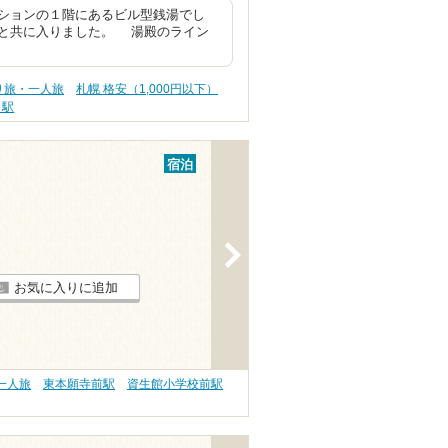
ションの１階にあるビル型銭湯でし
と共に入りました。 湯殿のライン
り旅・一人旅
札幌 格安（1,000円以下）
目駅
宿泊
>
お気に入りに追加
一人旅
東本願寺前駅
資生館小学校前駅