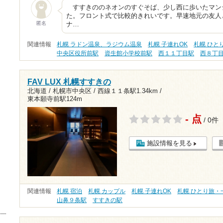
すすきののネオンのすぐそば、少し西に歩いたマン
た。フロント式で比較的きれいです。早速地元の友人
匿名
ナ…
関連情報
札幌 ラドン温泉、ラジウム温泉
札幌 子連れOK
札幌 ひと
中央区役所前駅
資生館小学校前駅
西１１丁目駅
西８丁
FAV LUX 札幌すすきの
北海道 / 札幌市中央区 /
西線１１条駅1.34km
/
東本願寺前駅124m
- 点
/ 0件
施設情報を見る
関連情報
札幌 宿泊
札幌 カップル
札幌 子連れOK
札幌 ひとり旅・
山鼻９条駅
すすきの駅