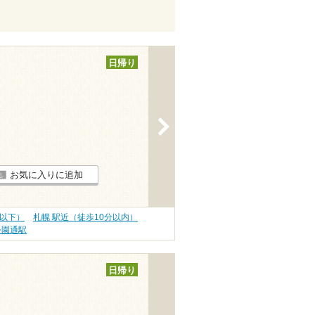
日帰り
>
お気に入りに追加
円以下）
札幌 駅近（徒歩10分以内）
公園通駅
日帰り