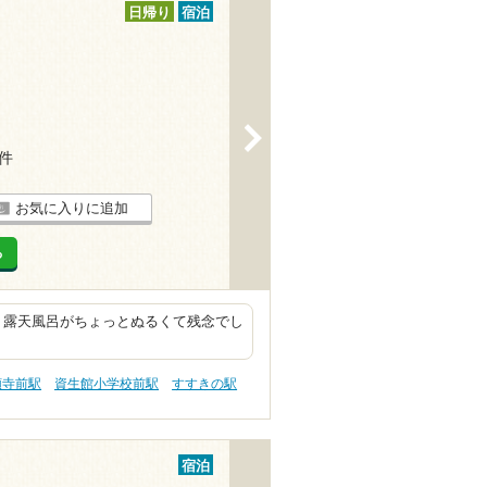
日帰り
宿泊
>
5件
お気に入りに追加
る
 露天風呂がちょっとぬるくて残念でし
願寺前駅
資生館小学校前駅
すすきの駅
宿泊