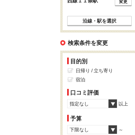
西線１１条駅
変更
沿線・駅を選択
検索条件を変更
目的別
日帰り / 立ち寄り
宿泊
口コミ評価
指定なし
以上
予算
下限なし
～