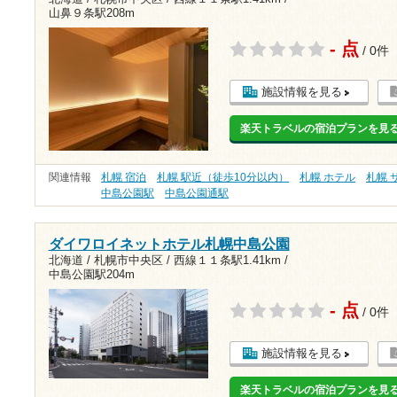
山鼻９条駅208m
- 点
/ 0件
施設情報を見る
楽天トラベルの宿泊プランを見
関連情報
札幌 宿泊
札幌 駅近（徒歩10分以内）
札幌 ホテル
札幌 
中島公園駅
中島公園通駅
ダイワロイネットホテル札幌中島公園
北海道 / 札幌市中央区 /
西線１１条駅1.41km
/
中島公園駅204m
- 点
/ 0件
施設情報を見る
楽天トラベルの宿泊プランを見