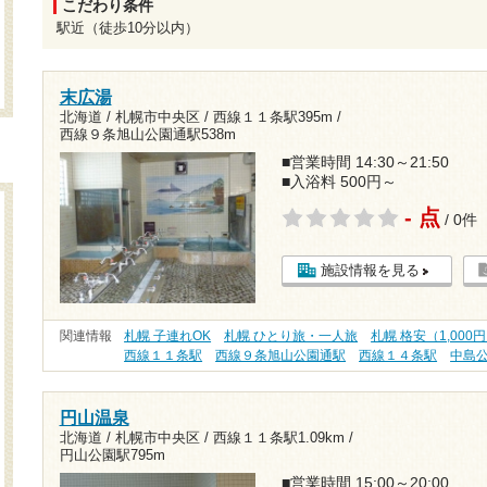
こだわり条件
駅近（徒歩10分以内）
末広湯
北海道 / 札幌市中央区 /
西線１１条駅395m
/
西線９条旭山公園通駅538m
■営業時間 14:30～21:50
■入浴料 500円～
- 点
/ 0件
施設情報を見る
関連情報
札幌 子連れOK
札幌 ひとり旅・一人旅
札幌 格安（1,000
西線１１条駅
西線９条旭山公園通駅
西線１４条駅
中島
円山温泉
北海道 / 札幌市中央区 /
西線１１条駅1.09km
/
円山公園駅795m
■営業時間 15:00～20:00