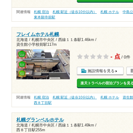
関連情報
札幌 宿泊
札幌 駅近（徒歩10分以内）
札幌 ホテル
中島
東本願寺前駅
フレイムホテル札幌
北海道 / 札幌市中央区 /
西線１１条駅1.46km
/
資生館小学校前駅117m
- 点
/ 0件
施設情報を見る
楽天トラベルの宿泊プランを見
関連情報
札幌 宿泊
札幌 駅近（徒歩10分以内）
札幌 ホテル
資生
西８丁目駅
札幌グランベルホテル
北海道 / 札幌市中央区 /
西線１１条駅1.49km
/
西８丁目駅255m