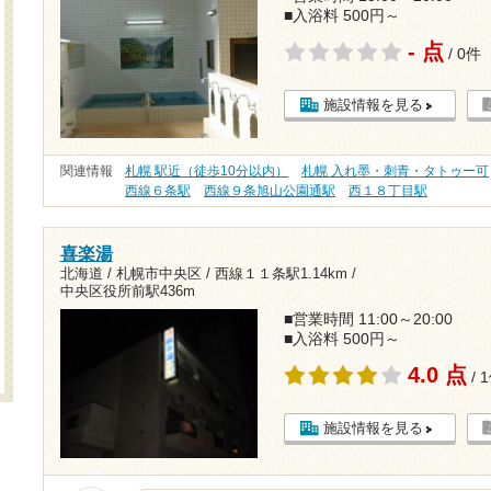
■入浴料 500円～
- 点
/ 0件
施設情報を見る
関連情報
札幌 駅近（徒歩10分以内）
札幌 入れ墨・刺青・タトゥー可
西線６条駅
西線９条旭山公園通駅
西１８丁目駅
喜楽湯
北海道 / 札幌市中央区 /
西線１１条駅1.14km
/
中央区役所前駅436m
■営業時間 11:00～20:00
■入浴料 500円～
4.0 点
/ 
施設情報を見る