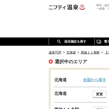
駅近（徒
ー銭湯、
温浴施設を探す
電
温泉TOP
>
北海道
>
西線１１条駅
>
【
選択中のエリア
全国から探す
北海道
北海道
変更