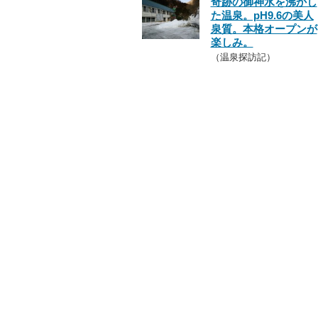
奇跡の御神水を沸かし
た温泉。pH9.6の美人
泉質。本格オープンが
楽しみ。
（温泉探訪記）