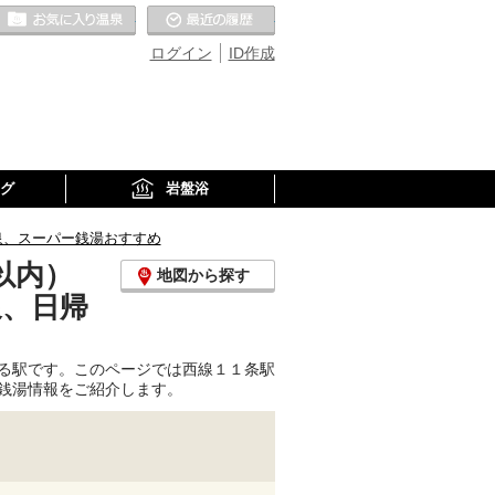
お気に入りの温泉
最近の履歴
ログイン
ID作成
グ
岩盤浴
泉、スーパー銭湯おすすめ
以内）
地図から探す
泉、日帰
る駅です。このページでは西線１１条駅
銭湯情報をご紹介します。