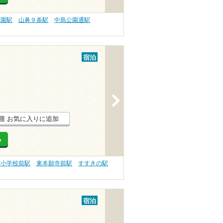
公園駅
山鼻９条駅
中島公園通駅
宿泊
>
お気に入りに追加
る
館小学校前駅
東本願寺前駅
すすきの駅
宿泊