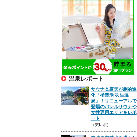
温泉レポート
サウナ＆露天が劇的進
化「極楽湯 羽生温
泉」！リニューアルで
登場のバレルサウナや
女性専用エリアをレポ
ート
（突レポ）