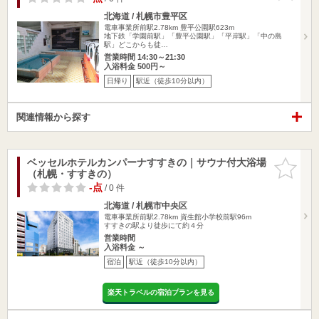
北海道 / 札幌市豊平区
電車事業所前駅2.78km
豊平公園駅623m
地下鉄「学園前駅」「豊平公園駅」「平岸駅」「中の島
駅」どこからも徒…
営業時間 14:30～21:30
入浴料金 500円～
日帰り
駅近（徒歩10分以内）
関連情報から探す
ベッセルホテルカンパーナすすきの｜サウナ付大浴場
お気に入
（札幌・すすきの）
りに追加
-点
/ 0 件
北海道 / 札幌市中央区
電車事業所前駅2.78km
資生館小学校前駅96m
すすきの駅より徒歩にて約４分
営業時間
入浴料金 ～
宿泊
駅近（徒歩10分以内）
楽天トラベルの宿泊プランを見る