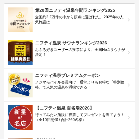
第20回ニフティ温泉年間ランキング2025
全国約2.2万件の中から頂点に選ばれた、2025年の人
気施設は…
ニフティ温泉 サウナランキング2026
おふろ好きユーザーの投票により、全国No.1サウナが
決定！
ニフティ温泉プレミアムクーポン
ノジマモバイル会員向け 通常よりもお得な「特別価
格」で人気の温泉を満喫できる！
【ニフティ温泉 百名湯2026】
行ってみたい施設に投票してプレゼントを当てよう！
（全10回開催 / 合計260名様）