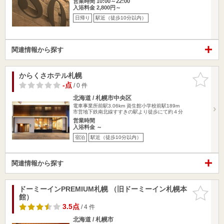
営業時間 10:00～22:00
入浴料金 2,800円～
日帰り
駅近（徒歩10分以内）
関連情報から探す
からくさホテル札幌
お気に入
りに追加
-点
/ 0 件
北海道 / 札幌市中央区
電車事業所前駅3.06km
資生館小学校前駅189m
市営地下鉄南北線すすきの駅より徒歩にて約４分
営業時間
入浴料金 ～
宿泊
駅近（徒歩10分以内）
関連情報から探す
ドーミーインPREMIUM札幌 （旧ドーミーイン札幌本
お気に入
館）
りに追加
3.5点
/ 4 件
北海道 / 札幌市