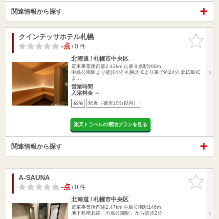
関連情報から探す
クインテッサホテル札幌
お気に入
りに追加
-点
/ 0 件
北海道 / 札幌市中央区
電車事業所前駅2.43km
山鼻９条駅208m
中島公園駅より徒歩4分 札幌北ICより車で約24分 北広島IC
よ…
営業時間
入浴料金 ～
宿泊
駅近（徒歩10分以内）
楽天トラベルの宿泊プランを見る
関連情報から探す
A-SAUNA
お気に入
りに追加
-点
/ 0 件
北海道 / 札幌市中央区
電車事業所前駅2.47km
中島公園駅146m
地下鉄南北線「中島公園駅」から徒歩2分