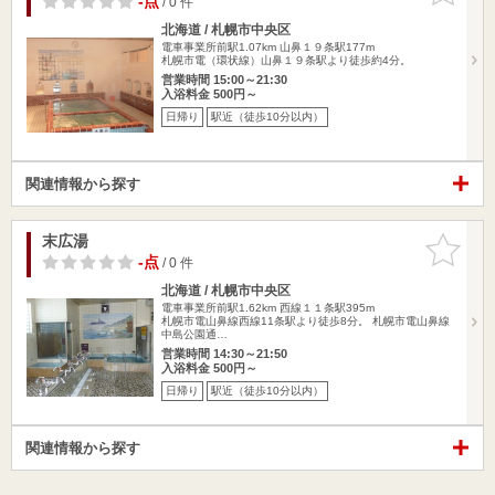
-点
/ 0 件
北海道 / 札幌市中央区
電車事業所前駅1.07km
山鼻１９条駅177m
札幌市電（環状線）山鼻１９条駅より徒歩約4分。
営業時間 15:00～21:30
入浴料金 500円～
日帰り
駅近（徒歩10分以内）
関連情報から探す
末広湯
お気に入
りに追加
-点
/ 0 件
北海道 / 札幌市中央区
電車事業所前駅1.62km
西線１１条駅395m
札幌市電山鼻線西線11条駅より徒歩8分。 札幌市電山鼻線
中島公園通…
営業時間 14:30～21:50
入浴料金 500円～
日帰り
駅近（徒歩10分以内）
関連情報から探す