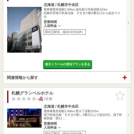
北海道 / 札幌市中央区
電車事業所前駅2.86km
資生館小学校前駅193m
札幌市営地下鉄南北線 すすきの駅4番出口から徒歩で３
分
営業時間
入浴料金 ～
宿泊
駅近（徒歩10分以内）
楽天トラベルの宿泊プランを見る
関連情報から探す
札幌グランベルホテル
お気に入
りに追加
-点
/ 0 件
北海道 / 札幌市中央区
電車事業所前駅2.88km
西８丁目駅255m
地下鉄南北線「すすきの駅」2番出口より徒歩8分。地下鉄
東西線「西11…
営業時間
入浴料金 ～
宿泊
駅近（徒歩10分以内）