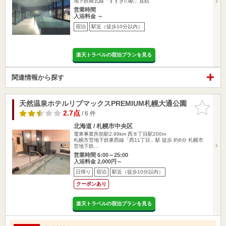
地下鉄南北線「すすきの駅」直結
営業時間
入浴料金 ～
宿泊
駅近（徒歩10分以内）
楽天トラベルの宿泊プランを見る
関連情報から探す
天然温泉ホテルリブマックスPREMIUM札幌大通公園
お気に入
りに追加
2.7点
/ 6 件
北海道 / 札幌市中央区
電車事業所前駅2.99km
西８丁目駅200m
札幌市営地下鉄東西線「西11丁目」駅 徒歩 約6分 札幌市
営地下鉄…
営業時間 6:00～25:00
入浴料金 2,000円～
日帰り
宿泊
駅近（徒歩10分以内）
クーポンあり
楽天トラベルの宿泊プランを見る