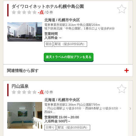
ダイワロイネットホテル札幌中島公園
お気に入
りに追加
-点
/ 0 件
北海道 / 札幌市中央区
電車事業所前駅2.31km
中島公園駅204m
地下鉄南北線「中島公園駅」1番出口より徒歩約4分
営業時間
入浴料金 ～
宿泊
駅近（徒歩10分以内）
楽天トラベルの宿泊プランを見る
関連情報から探す
円山温泉
お気に入
りに追加
-点
/ 0 件
北海道 / 札幌市中央区
電車事業所前駅2.36km
円山公園駅795m
・円山公園駅より徒歩10分 ・西線6条駅より徒歩12分 ・
西線9…
営業時間 15:00～20:00
入浴料金 500円～
日帰り
駅近（徒歩10分以内）