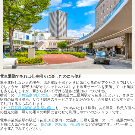
電車通勤であれば仕事帰りに楽しむのにも便利
車を運転しない人の場合、温浴施設を探すときに気になるのがアクセス面ではない
でしょうか。最寄りの駅からシャトルバスによる送迎サービスを実施している施設
も多くありますが、駅から歩いて行ける近さは魅力の一つですね。
横浜市の
「天然温泉 満天の湯」
は相模鉄道の上星川駅から徒歩1分という、まさに
駅前の日帰り温泉。サウナ関連のサービスでも定評があり、会社帰りにも立ち寄っ
て利用する人もみられます。
また
「西武秩父駅前温泉 祭の湯」
も、その名のとおり駅前にある温泉。秩父方面へ
の観光の際、帰りの電車の時間に合わせて利用しやすいのがメリットです。
電車事業所前駅の駅近（徒歩10分以内）の温泉、日帰り温泉、スーパー銭湯の中で
も特に人気があるのは、
鶴の湯
、
末広湯
、
円山温泉
などの施設です。ぜひ一度は
足を運んでみてください。