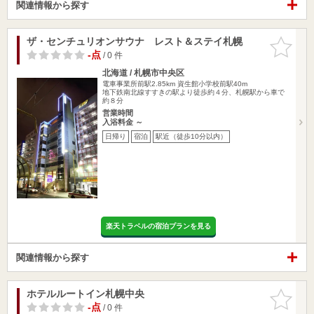
関連情報から探す
ザ・センチュリオンサウナ レスト＆ステイ札幌
お気に入
りに追加
-点
/ 0 件
北海道 / 札幌市中央区
電車事業所前駅2.85km
資生館小学校前駅40m
地下鉄南北線すすきの駅より徒歩約４分、札幌駅から車で
約８分
営業時間
入浴料金 ～
日帰り
宿泊
駅近（徒歩10分以内）
楽天トラベルの宿泊プランを見る
関連情報から探す
ホテルルートイン札幌中央
お気に入
りに追加
-点
/ 0 件