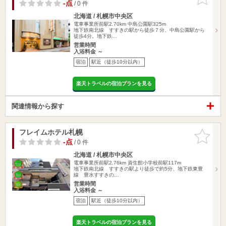
りに追加
-点
/ 0 件
北海道 / 札幌市中央区
電車事業所前駅2.70km
中島公園駅325m
地下鉄南北線 すすきの駅から徒歩７分、中島公園駅から
徒歩4分。地下鉄…
営業時間
入浴料金 ～
宿泊
駅近（徒歩10分以内）
楽天トラベルの宿泊プランを見る
関連情報から探す
フレイムホテル札幌
お気に入
りに追加
-点
/ 0 件
北海道 / 札幌市中央区
電車事業所前駅2.76km
資生館小学校前駅117m
地下鉄南北線 すすきの駅より徒歩で約5分、地下鉄東豊
線 豊水すすきの…
営業時間
入浴料金 ～
宿泊
駅近（徒歩10分以内）
楽天トラベルの宿泊プランを見る