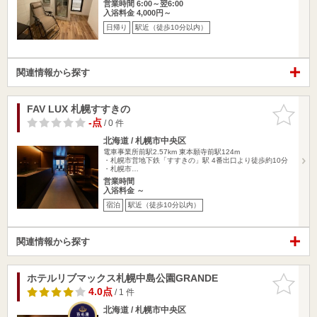
営業時間 6:00～翌6:00
入浴料金 4,000円～
日帰り
駅近（徒歩10分以内）
関連情報から探す
FAV LUX 札幌すすきの
お気に入
りに追加
-点
/ 0 件
北海道 / 札幌市中央区
電車事業所前駅2.57km
東本願寺前駅124m
・札幌市営地下鉄「すすきの」駅 4番出口より徒歩約10分
・札幌市…
営業時間
入浴料金 ～
宿泊
駅近（徒歩10分以内）
関連情報から探す
ホテルリブマックス札幌中島公園GRANDE
お気に入
りに追加
4.0点
/ 1 件
北海道 / 札幌市中央区