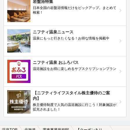
岩盤浴特集
日本全国の岩盤浴情報だけをピックアップ。まとめて
検索！
ニフティ温泉ニュース
温泉にもっと行きたくなる！お得な情報を掲載中
ニフティ温泉 おふろパス
温浴施設をお得に楽しめるサブスクリプションプラン
【ニフティライフスタイル株主優待のご案
内】
株主優待制度で人気の温浴施設に行こう！対象施設が
拡充されました！
温泉TOP
北海道
電車事業所前駅
【クーポンあり】駅近（徒歩10分以内）の電車事業所前駅近くの温泉、日帰り温泉、スーパー銭湯おすすめ