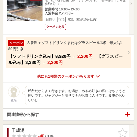
地下鉄・地下鉄南北線「すすきの」駅 3番/4番出口より徒
歩約5分 （…
営業時間 10:00～24:00
入浴料金 2,750円～
日帰り
宿泊
駅近（徒歩10分以内）
クーポンあり
入泉料＋ソフトドリンクまたはグラスビール1杯 最大1,1
クーポン
80円引き
【ソフトドリンク込み】
3,320円
→
2,200円
【グラスビー
ル込み】
3,380円
→
2,200円
他にも1種類のクーポンがあります
近所だからよく行きます。お湯は、ぬるめ好きの私にはちょうど
良いです。ジャグジーと塩サウナがお気に入りです。食事のおい
しいし…
匿名
関連情報から探す
千成湯
お気に入
りに追加
-点
/ 0 件