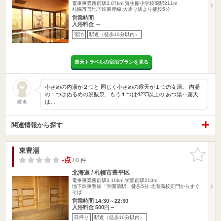
電車事業所前駅3.07km
資生館小学校前駅211m
札幌市営地下鉄東豊線 大通り駅より徒歩5分
営業時間
入浴料金 ～
宿泊
駅近（徒歩10分以内）
楽天トラベルの宿泊プランを見る
小さめの内湯が２つと 同じく小さめの露天が１つの女湯。 内湯
の１つはぬるめの炭酸泉、もう１つは42℃以上の あつ湯‥露天
は…
匿名
関連情報から探す
東豊湯
お気に入
りに追加
-点
/ 0 件
北海道 / 札幌市豊平区
電車事業所前駅3.10km
学園前駅213m
地下鉄東豊線「学園前駅」徒歩5分 北海高校正門からすぐ
そば
営業時間 14:30～22:30
入浴料金 500円～
日帰り
駅近（徒歩10分以内）