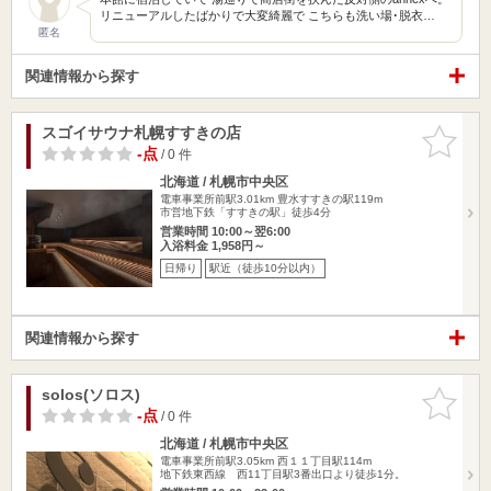
リニューアルしたばかりで大変綺麗で こちらも洗い場･脱衣…
匿名
関連情報から探す
スゴイサウナ札幌すすきの店
お気に入
りに追加
-点
/ 0 件
北海道 / 札幌市中央区
電車事業所前駅3.01km
豊水すすきの駅119m
市営地下鉄「すすきの駅」徒歩4分
営業時間 10:00～翌6:00
入浴料金 1,958円～
日帰り
駅近（徒歩10分以内）
関連情報から探す
solos(ソロス)
お気に入
りに追加
-点
/ 0 件
北海道 / 札幌市中央区
電車事業所前駅3.05km
西１１丁目駅114m
地下鉄東西線 西11丁目駅3番出口より徒歩1分。