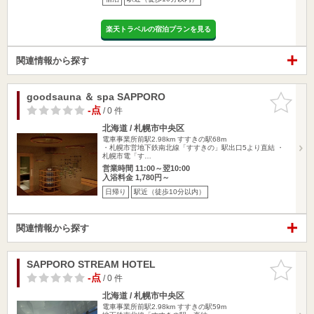
楽天トラベルの宿泊プランを見る
関連情報から探す
goodsauna ＆ spa SAPPORO
お気に入
りに追加
-点
/ 0 件
北海道 / 札幌市中央区
電車事業所前駅2.98km
すすきの駅68m
・札幌市営地下鉄南北線「すすきの」駅出口5より直結 ・
札幌市電「す…
営業時間 11:00～翌10:00
入浴料金 1,780円～
日帰り
駅近（徒歩10分以内）
関連情報から探す
SAPPORO STREAM HOTEL
お気に入
りに追加
-点
/ 0 件
北海道 / 札幌市中央区
電車事業所前駅2.98km
すすきの駅59m