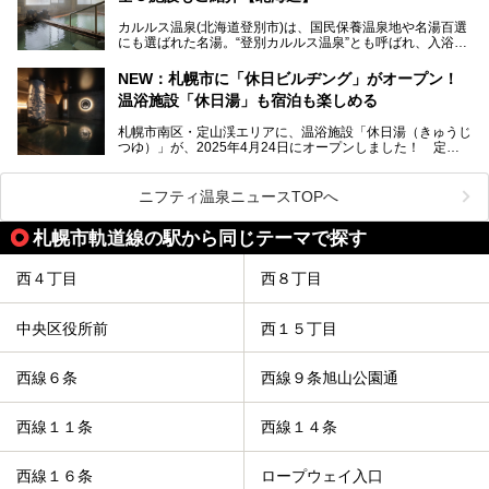
口コミの評判も非常に高い宿。今回は筆者自ら宿泊し、自慢
カルルス温泉(北海道登別市)は、国民保養温泉地や名湯百選
の温泉や料理をはじめ、パブリックスペース・客室など宿の
にも選ばれた名湯。“登別カルルス温泉”とも呼ばれ、入浴剤
全貌を徹底的にご紹介します！
としてその名を聞いたことがある方も多いでしょう。観光色
豊かな登別温泉とは対照的な存在で、今も湯治場的な要素が
NEW：札幌市に「休日ビルヂング」がオープン！
残る閑静な温泉地です。
温浴施設「休日湯」も宿泊も楽しめる
今回、四半世紀以上に渡り全国の温泉を巡り続ける筆者が現
札幌市南区・定山渓エリアに、温浴施設「休日湯（きゅうじ
地体験し、カルルス温泉をご紹介。温泉地の概要や泉質解説
つゆ）」が、2025年4月24日にオープンしました！ 定山
をはじめ、日帰り入浴可能な全３施設の紹介・周辺観光・ア
渓の新たなランドマーク「休日ビルヂング」として誕生した
クセスまで徹底紹介します！
この施設は、温泉・サウナの「休日湯」・ラウンジの「THE
LOUNGE DAYOF」・グルメ「休日洋麺店」・ホテル「エク
ニフティ温泉ニュースTOPへ
スクラメーションホテル」で構成された、まさに大人の癒し
空間。
札幌市軌道線の駅から同じテーマで探す
今回は、そんな「休日ビルヂング」の魅力を5つのポイント
からご紹介します。
西４丁目
西８丁目
中央区役所前
西１５丁目
西線６条
西線９条旭山公園通
西線１１条
西線１４条
西線１６条
ロープウェイ入口