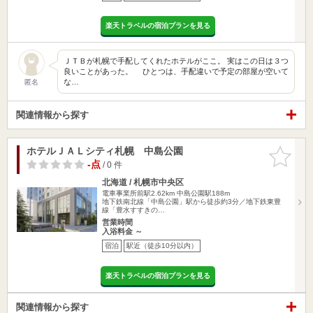
楽天トラベルの宿泊プランを見る
ＪＴＢが札幌で手配してくれたホテルがここ。 実はこの日は３つ
良いことがあった。 ひとつは、手配違いで予定の部屋が空いて
な…
匿名
関連情報から探す
ホテルＪＡＬシティ札幌 中島公園
お気に入
りに追加
-点
/ 0 件
北海道 / 札幌市中央区
電車事業所前駅2.62km
中島公園駅188m
地下鉄南北線「中島公園」駅から徒歩約3分／地下鉄東豊
線「豊水すすきの…
営業時間
入浴料金 ～
宿泊
駅近（徒歩10分以内）
楽天トラベルの宿泊プランを見る
関連情報から探す