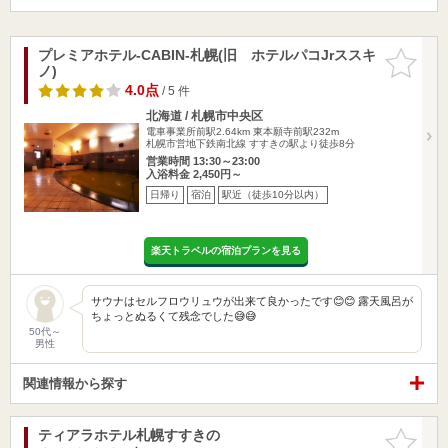
プレミアホテル-CABIN-札幌(旧 ホテルパコJrススキ
お気に入
ノ)
りに追加
4.0点
/ 5 件
北海道 / 札幌市中央区
電車事業所前駅2.64km
東本願寺前駅232m
札幌市営地下鉄南北線 すすきの駅より徒歩8分
営業時間 13:30～23:00
入浴料金 2,450円～
日帰り
宿泊
駅近（徒歩10分以内）
楽天トラベルの宿泊プランを見る
サウナはセルフロウリュウが出来て良かったです😊😊 露天風呂が
ちょっとぬるくて残念でした😅😅
50代～
男性
関連情報から探す
ティアラホテル札幌すすきの
お気に入