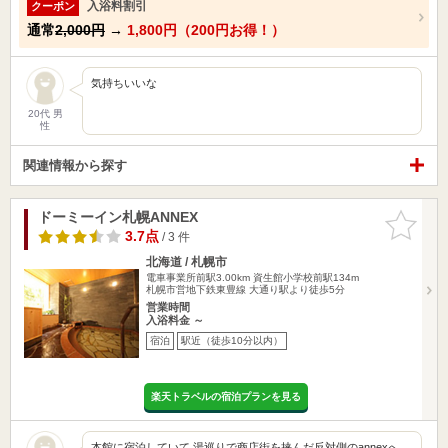
入浴料割引
クーポン
通常
2,000円
→
1,800円（200円お得！）
気持ちいいな
20代 男
性
関連情報から探す
ドーミーイン札幌ANNEX
お気に入
りに追加
3.7点
/ 3 件
北海道 / 札幌市
電車事業所前駅3.00km
資生館小学校前駅134m
札幌市営地下鉄東豊線 大通り駅より徒歩5分
営業時間
入浴料金 ～
宿泊
駅近（徒歩10分以内）
楽天トラベルの宿泊プランを見る
本館に宿泊していて 湯巡りで商店街を挟んだ反対側のannexへ。