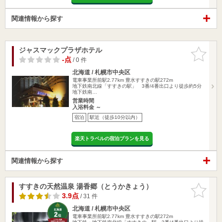
関連情報から探す
ジャスマックプラザホテル
お気に入
りに追加
-点
/ 0 件
北海道 / 札幌市中央区
電車事業所前駅2.77km
豊水すすきの駅272m
地下鉄南北線「すすきの駅」 3番/4番出口より徒歩約5分
地下鉄南…
営業時間
入浴料金 ～
宿泊
駅近（徒歩10分以内）
楽天トラベルの宿泊プランを見る
関連情報から探す
すすきの天然温泉 湯香郷（とうかきょう）
お気に入
りに追加
3.9点
/ 31 件
北海道 / 札幌市中央区
電車事業所前駅2.77km
豊水すすきの駅272m