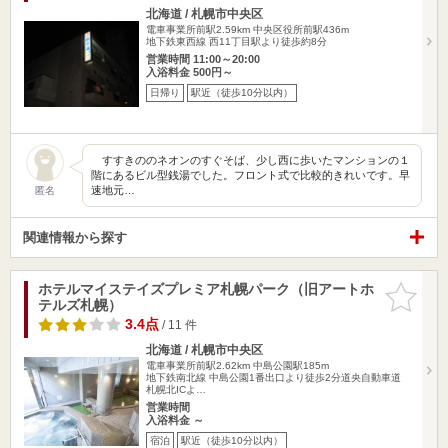
北海道 / 札幌市中央区
電車事業所前駅2.59km
中央区役所前駅436m
地下鉄東西線 西11丁目駅より徒歩約8分
営業時間 11:00～20:00
入浴料金 500円～
日帰り
駅近（徒歩10分以内）
すすきののネオンのすぐそば、少し西に歩いたマンションの１
階にあるビル型銭湯でした。フロント式で比較的きれいです。早
速地元…
匿名
関連情報から探す
ホテルマイステイズプレミア札幌パーク（旧アートホ
お気に入
テルズ札幌）
りに追加
3.4点
/ 11 件
北海道 / 札幌市中央区
電車事業所前駅2.62km
中島公園駅185m
地下鉄南北線 中島公園1番出口より徒歩2分道央自動車道
札幌北ICよ…
営業時間
入浴料金 ～
宿泊
駅近（徒歩10分以内）