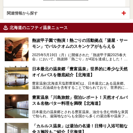
関連情報から探す
北海道のニフティ温泉ニュース
熱波甲子園で熱演！熱ごりの活動拠点「湯屋・サー
モン」でバルクオムのスキンケアがもらえる
2025年5月19日（月）に開催された「熱波甲子園2025春大
会」において、熱波師「熱ごり」が4冠を達成しました！
このたび、バルクオム賞の受賞を記念して、熱ごりさんの活
動拠点である北海道の銭湯「湯屋・サーモン」にて、メンズ
日本最北の温泉郷「豊富温泉」世界的に希少な天然
スキンケアブランド バルクオムの「ONE DAY KIT」を数量
オイルバスを徹底紹介【北海道】
限定でプレゼントいたします。
老若男女問わず、多くの方にご体験いただける製品ですの
豊富温泉(北海道天塩郡豊富町)は、日本最北にある温泉郷。
で、ぜひお試しください。※6月13日配布開始、なくなり次
温泉に石油成分を含有することで知られており、世界的にも
第終了
大変希少な泉質です。また、油分が乾癬やアトピー性皮膚炎
に特効があると言われ、遠隔地ながらも全国から湯治・療養
───
豊富温泉「川島旅館」宿泊レポート！天然オイルバ
目的で多くの人々が訪れます。
提供元：株式会社バルクオム【PR】
ス＆名物バター料理を満喫【北海道】
この記事は株式会社バルクオム商品のPR記事です。
今回、四半世紀以上に渡り全国の温泉を巡り続ける筆者が現
日本最北の温泉郷とされる豊富温泉。油分を含む特殊な泉質
地体験し、独自の視点で豊富温泉の“天然オイルバス”をレポ
で知られ、遠隔地ながらも全国から多くの湯治客や温泉ファ
ート。温泉地概要や日帰り入浴施設をはじめ、宿泊施設・ア
ンが訪れる地です。
クセスまで徹底紹介します！
「カルルス温泉」は湯治の名湯！日帰り入浴可能な
「川島旅館」は、豊富温泉の開湯当初から営業する老舗旅
全３施設もご紹介【北海道】
館。とりわけ温泉の良さと名物のバター料理に定評があり、