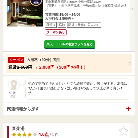
電車事業所前駅2.58km
中島公園駅143m
【電車】 ・地下鉄南北線「中島公園」駅 1番出口 徒歩 約2
分 …
営業時間 15:00～24:00
入浴料金 2,500円～
日帰り
宿泊
駅近（徒歩10分以内）
クーポンあり
楽天トラベルの宿泊プランを見る
入浴料（90分）割引
クーポン
通常
2,500円
→
2,000円（500円お得！）
初めて宿泊で行きました とても綺麗で暖かい感じがする。湯船は
3人が丁度良い感じかな？洗い場は4つあって水圧が高く良い！
サ…
50代～
男性
関連情報から探す
喜楽湯
お気に入
りに追加
4.0点
/ 1 件