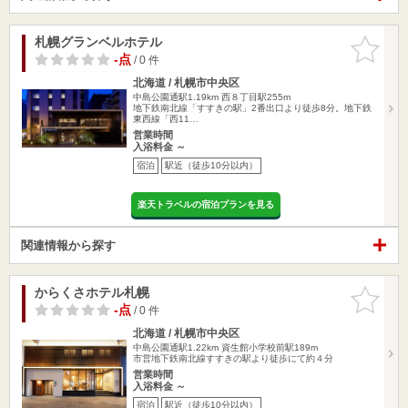
札幌グランベルホテル
お気に入
りに追加
-点
/ 0 件
北海道 / 札幌市中央区
中島公園通駅1.19km
西８丁目駅255m
地下鉄南北線「すすきの駅」2番出口より徒歩8分。地下鉄
東西線「西11…
営業時間
入浴料金 ～
宿泊
駅近（徒歩10分以内）
楽天トラベルの宿泊プランを見る
関連情報から探す
からくさホテル札幌
お気に入
りに追加
-点
/ 0 件
北海道 / 札幌市中央区
中島公園通駅1.22km
資生館小学校前駅189m
市営地下鉄南北線すすきの駅より徒歩にて約４分
営業時間
入浴料金 ～
宿泊
駅近（徒歩10分以内）