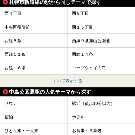
札幌市軌道線の駅から同じテーマで探す
今回は、そんな「休日ビルヂング」の魅力を5つのポイント
からご紹介します。
西４丁目
西８丁目
中央区役所前
西１５丁目
西線６条
西線９条旭山公園通
西線１１条
西線１４条
西線１６条
ロープウェイ入口
すべて表示する
中島公園通駅の人気テーマから探す
サウナ
駅近（徒歩10分以内）
宿泊
ホテル
ひとり旅・一人旅
お食事・食事処