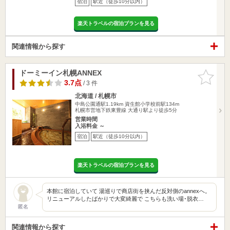
宿泊
駅近（徒歩10分以内）
楽天トラベルの宿泊プランを見る
関連情報から探す
ドーミーイン札幌ANNEX
お気に入
りに追加
3.7点
/ 3 件
北海道 / 札幌市
中島公園通駅1.19km
資生館小学校前駅134m
札幌市営地下鉄東豊線 大通り駅より徒歩5分
営業時間
入浴料金 ～
宿泊
駅近（徒歩10分以内）
楽天トラベルの宿泊プランを見る
本館に宿泊していて 湯巡りで商店街を挟んだ反対側のannexへ。
リニューアルしたばかりで大変綺麗で こちらも洗い場･脱衣…
匿名
関連情報から探す