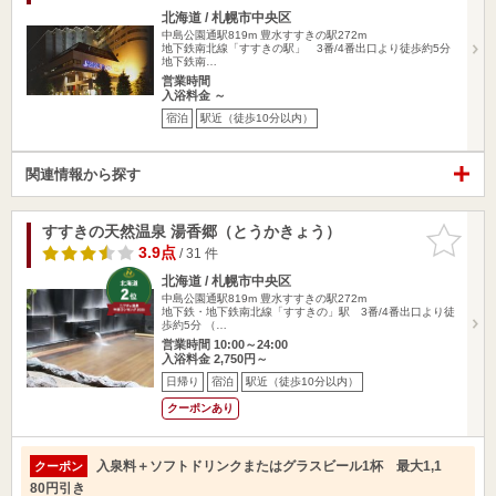
北海道 / 札幌市中央区
中島公園通駅819m
豊水すすきの駅272m
地下鉄南北線「すすきの駅」 3番/4番出口より徒歩約5分
地下鉄南…
営業時間
入浴料金 ～
宿泊
駅近（徒歩10分以内）
関連情報から探す
すすきの天然温泉 湯香郷（とうかきょう）
お気に入
りに追加
3.9点
/ 31 件
北海道 / 札幌市中央区
中島公園通駅819m
豊水すすきの駅272m
地下鉄・地下鉄南北線「すすきの」駅 3番/4番出口より徒
歩約5分 （…
営業時間 10:00～24:00
入浴料金 2,750円～
日帰り
宿泊
駅近（徒歩10分以内）
クーポンあり
入泉料＋ソフトドリンクまたはグラスビール1杯 最大1,1
クーポン
80円引き