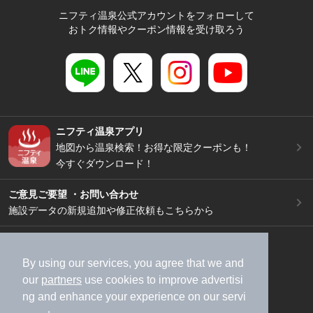
ニフティ温泉公式アカウントをフォローして
おトク情報やクーポン情報を受け取ろう
ニフティ温泉アプリ
地図から温泉検索！お得な限定クーポンも！
今すぐダウンロード！
ご意見ご要望 ・お問い合わせ
施設データの新規追加や修正依頼もこちらから
スマートフォン
/
PC
加盟店募集（資料請求）
広告出稿のご案内
By using our services, you agree that we and
our
partners
use cookies to improve advertisi
利用規約
ライフスタイルMEMBERS+規約
ng and enhance your experience on our servi
特定商取引法に基づく表記
ヘルプ
採用情報