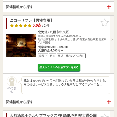
関連情報から探す
ニコーリフレ【男性専用】
お気に入
りに追加
5.0点
/ 2 件
北海道 / 札幌市中央区
中島公園通駅1.36km
狸小路駅207m
地下鉄南北線 すすきの駅より徒歩3分道央自動車道 北広島I
Cより国道…
営業時間 5:00～翌4:00
入浴料金 4,000円～
日帰り
宿泊
駅近（徒歩10分以内）
楽天トラベルの宿泊プランを見る
施設は古いのでシャワーが割れていたり 水圧が弱かったりする。
その他はサービスは良いしサウナ最高だし アウフグースも…
40代 男
性
関連情報から探す
天然温泉ホテルリブマックスPREMIUM札幌大通公園
お気に入