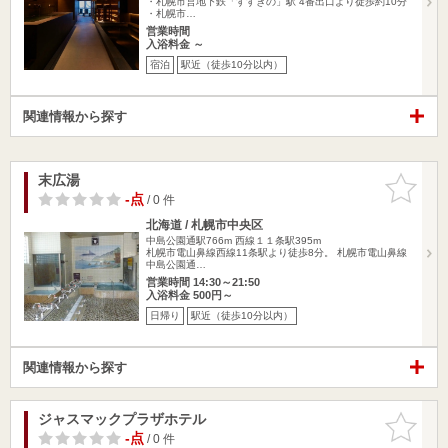
・札幌市営地下鉄「すすきの」駅 4番出口より徒歩約10分
・札幌市…
営業時間
入浴料金 ～
宿泊
駅近（徒歩10分以内）
関連情報から探す
末広湯
お気に入
りに追加
-点
/ 0 件
北海道 / 札幌市中央区
中島公園通駅766m
西線１１条駅395m
札幌市電山鼻線西線11条駅より徒歩8分。 札幌市電山鼻線
中島公園通…
営業時間 14:30～21:50
入浴料金 500円～
日帰り
駅近（徒歩10分以内）
関連情報から探す
ジャスマックプラザホテル
お気に入
りに追加
-点
/ 0 件