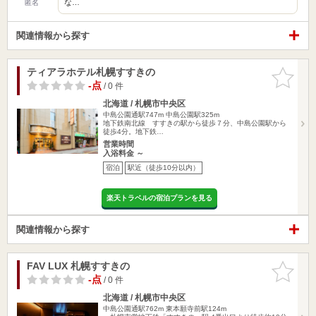
な…
匿名
関連情報から探す
ティアラホテル札幌すすきの
お気に入
りに追加
-点
/ 0 件
北海道 / 札幌市中央区
中島公園通駅747m
中島公園駅325m
地下鉄南北線 すすきの駅から徒歩７分、中島公園駅から
徒歩4分。地下鉄…
営業時間
入浴料金 ～
宿泊
駅近（徒歩10分以内）
楽天トラベルの宿泊プランを見る
関連情報から探す
FAV LUX 札幌すすきの
お気に入
りに追加
-点
/ 0 件
北海道 / 札幌市中央区
中島公園通駅762m
東本願寺前駅124m