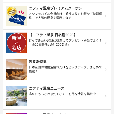
ニフティ温泉プレミアムクーポン
ノジマモバイル会員向け 通常よりもお得な「特別価
格」で人気の温泉を満喫できる！
【ニフティ温泉 百名湯2026】
行ってみたい施設に投票してプレゼントを当てよう！
（全10回開催 / 合計260名様）
岩盤浴特集
日本全国の岩盤浴情報だけをピックアップ。まとめて
検索！
ニフティ温泉ニュース
温泉にもっと行きたくなる！お得な情報を掲載中