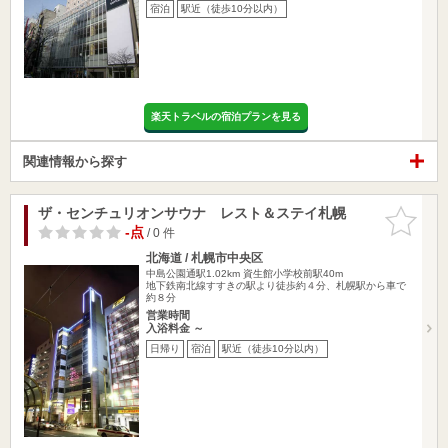
宿泊
駅近（徒歩10分以内）
楽天トラベルの宿泊プランを見る
関連情報から探す
ザ・センチュリオンサウナ レスト＆ステイ札幌
お気に入
りに追加
-点
/ 0 件
北海道 / 札幌市中央区
中島公園通駅1.02km
資生館小学校前駅40m
地下鉄南北線すすきの駅より徒歩約４分、札幌駅から車で
約８分
営業時間
入浴料金 ～
日帰り
宿泊
駅近（徒歩10分以内）