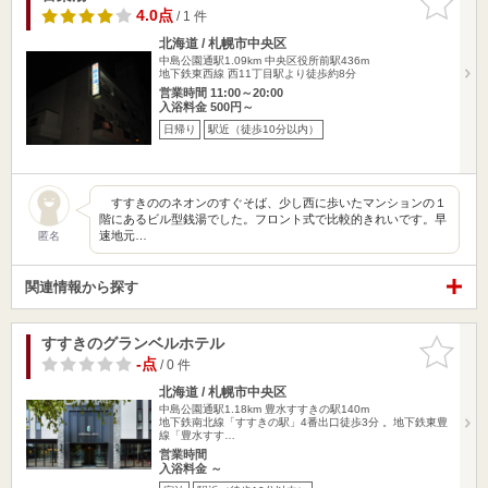
りに追加
4.0点
/ 1 件
北海道 / 札幌市中央区
中島公園通駅1.09km
中央区役所前駅436m
地下鉄東西線 西11丁目駅より徒歩約8分
営業時間 11:00～20:00
入浴料金 500円～
日帰り
駅近（徒歩10分以内）
すすきののネオンのすぐそば、少し西に歩いたマンションの１
階にあるビル型銭湯でした。フロント式で比較的きれいです。早
速地元…
匿名
関連情報から探す
すすきのグランベルホテル
お気に入
りに追加
-点
/ 0 件
北海道 / 札幌市中央区
中島公園通駅1.18km
豊水すすきの駅140m
地下鉄南北線「すすきの駅」4番出口徒歩3分 。地下鉄東豊
線「豊水すす…
営業時間
入浴料金 ～