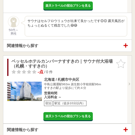
楽天トラベルの宿泊プランを見る
サウナはセルフロウリュウが出来て良かったです😊😊 露天風呂が
ちょっとぬるくて残念でした😅😅
50代～
男性
関連情報から探す
ベッセルホテルカンパーナすすきの｜サウナ付大浴場
お気に入
（札幌・すすきの）
りに追加
-点
/ 0 件
北海道 / 札幌市中央区
中島公園通駅963m
資生館小学校前駅96m
すすきの駅より徒歩にて約４分
営業時間
入浴料金 ～
宿泊
駅近（徒歩10分以内）
楽天トラベルの宿泊プランを見る
関連情報から探す