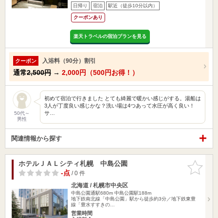
日帰り
宿泊
駅近（徒歩10分以内）
クーポンあり
楽天トラベルの宿泊プランを見る
入浴料（90分）割引
クーポン
通常
2,500円
→
2,000円（500円お得！）
初めて宿泊で行きました とても綺麗で暖かい感じがする。湯船は
3人が丁度良い感じかな？洗い場は4つあって水圧が高く良い！
サ…
50代～
男性
関連情報から探す
ホテルＪＡＬシティ札幌 中島公園
お気に入
りに追加
-点
/ 0 件
北海道 / 札幌市中央区
中島公園通駅680m
中島公園駅188m
地下鉄南北線「中島公園」駅から徒歩約3分／地下鉄東豊
線「豊水すすきの…
営業時間