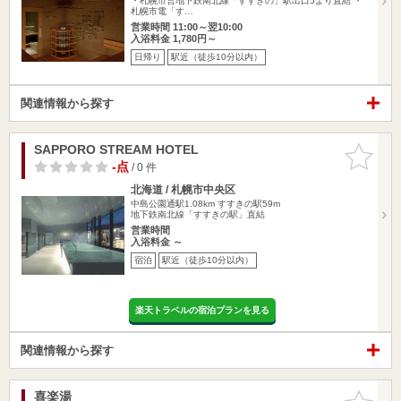
・札幌市営地下鉄南北線「すすきの」駅出口5より直結 ・
札幌市電「す…
営業時間 11:00～翌10:00
入浴料金 1,780円～
日帰り
駅近（徒歩10分以内）
関連情報から探す
SAPPORO STREAM HOTEL
お気に入
りに追加
-点
/ 0 件
北海道 / 札幌市中央区
中島公園通駅1.08km
すすきの駅59m
地下鉄南北線「すすきの駅」直結
営業時間
入浴料金 ～
宿泊
駅近（徒歩10分以内）
楽天トラベルの宿泊プランを見る
関連情報から探す
喜楽湯
お気に入