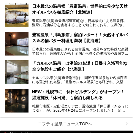
このたび、バルクオム賞の受賞を記念して、熱ごりさんの活
動拠点である北海道の銭湯「湯屋・サーモン」にて、メンズ
日本最北の温泉郷「豊富温泉」世界的に希少な天然
スキンケアブランド バルクオムの「ONE DAY KIT」を数量
オイルバスを徹底紹介【北海道】
限定でプレゼントいたします。
老若男女問わず、多くの方にご体験いただける製品ですの
豊富温泉(北海道天塩郡豊富町)は、日本最北にある温泉郷。
で、ぜひお試しください。※6月13日配布開始、なくなり次
温泉に石油成分を含有することで知られており、世界的にも
第終了
大変希少な泉質です。また、油分が乾癬やアトピー性皮膚炎
に特効があると言われ、遠隔地ながらも全国から湯治・療養
───
豊富温泉「川島旅館」宿泊レポート！天然オイルバ
目的で多くの人々が訪れます。
提供元：株式会社バルクオム【PR】
ス＆名物バター料理を満喫【北海道】
この記事は株式会社バルクオム商品のPR記事です。
今回、四半世紀以上に渡り全国の温泉を巡り続ける筆者が現
日本最北の温泉郷とされる豊富温泉。油分を含む特殊な泉質
地体験し、独自の視点で豊富温泉の“天然オイルバス”をレポ
で知られ、遠隔地ながらも全国から多くの湯治客や温泉ファ
ート。温泉地概要や日帰り入浴施設をはじめ、宿泊施設・ア
ンが訪れる地です。
クセスまで徹底紹介します！
「カルルス温泉」は湯治の名湯！日帰り入浴可能な
「川島旅館」は、豊富温泉の開湯当初から営業する老舗旅
全３施設もご紹介【北海道】
館。とりわけ温泉の良さと名物のバター料理に定評があり、
口コミの評判も非常に高い宿。今回は筆者自ら宿泊し、自慢
カルルス温泉(北海道登別市)は、国民保養温泉地や名湯百選
の温泉や料理をはじめ、パブリックスペース・客室など宿の
にも選ばれた名湯。“登別カルルス温泉”とも呼ばれ、入浴剤
全貌を徹底的にご紹介します！
としてその名を聞いたことがある方も多いでしょう。観光色
豊かな登別温泉とは対照的な存在で、今も湯治場的な要素が
NEW：札幌市に「休日ビルヂング」がオープン！
残る閑静な温泉地です。
温浴施設「休日湯」も宿泊も楽しめる
今回、四半世紀以上に渡り全国の温泉を巡り続ける筆者が現
札幌市南区・定山渓エリアに、温浴施設「休日湯（きゅうじ
地体験し、カルルス温泉をご紹介。温泉地の概要や泉質解説
つゆ）」が、2025年4月24日にオープンしました！ 定山
をはじめ、日帰り入浴可能な全３施設の紹介・周辺観光・ア
渓の新たなランドマーク「休日ビルヂング」として誕生した
クセスまで徹底紹介します！
この施設は、温泉・サウナの「休日湯」・ラウンジの「THE
LOUNGE DAYOF」・グルメ「休日洋麺店」・ホテル「エク
ニフティ温泉ニュースTOPへ
スクラメーションホテル」で構成された、まさに大人の癒し
空間。