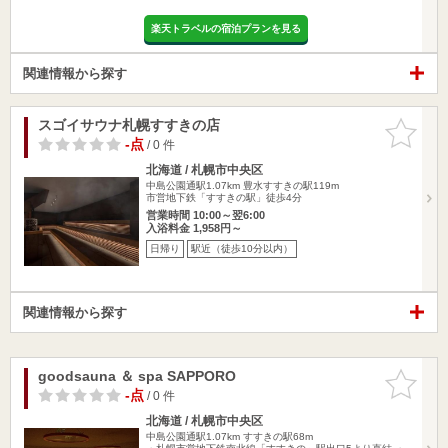
楽天トラベルの宿泊プランを見る
関連情報から探す
スゴイサウナ札幌すすきの店
お気に入
りに追加
-点
/ 0 件
北海道 / 札幌市中央区
中島公園通駅1.07km
豊水すすきの駅119m
市営地下鉄「すすきの駅」徒歩4分
営業時間 10:00～翌6:00
入浴料金 1,958円～
日帰り
駅近（徒歩10分以内）
関連情報から探す
goodsauna ＆ spa SAPPORO
お気に入
りに追加
-点
/ 0 件
北海道 / 札幌市中央区
中島公園通駅1.07km
すすきの駅68m