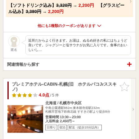
【ソフトドリンク込み】
3,320円
→
2,200円
【グラスビー
ル込み】
3,380円
→
2,200円
他にも1種類のクーポンがあります
近所だからよく行きます。お湯は、ぬるめ好きの私にはちょうど
良いです。ジャグジーと塩サウナがお気に入りです。食事のおい
しいし…
匿名
関連情報から探す
プレミアホテル-CABIN-札幌(旧 ホテルパコJrススキ
お気に入
ノ)
りに追加
4.0点
/ 5 件
北海道 / 札幌市中央区
中島公園通駅862m
東本願寺前駅232m
札幌市営地下鉄南北線 すすきの駅より徒歩8分
営業時間 13:30～23:00
入浴料金 2,450円～
日帰り
宿泊
駅近（徒歩10分以内）