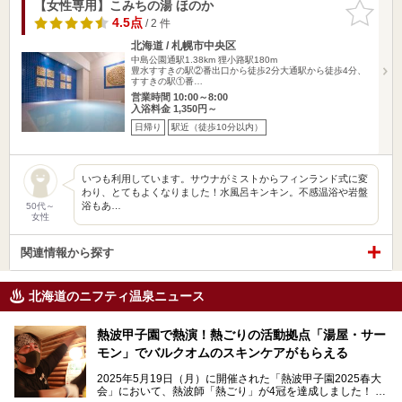
【女性専用】こみちの湯 ほのか
お気に入
りに追加
4.5点
/ 2 件
北海道 / 札幌市中央区
中島公園通駅1.38km
狸小路駅180m
豊水すすきの駅②番出口から徒歩2分大通駅から徒歩4分、
すすきの駅①番…
営業時間 10:00～8:00
入浴料金 1,350円～
日帰り
駅近（徒歩10分以内）
いつも利用しています。サウナがミストからフィンランド式に変
わり、とてもよくなりました！水風呂キンキン。不感温浴や岩盤
浴もあ…
50代～
女性
関連情報から探す
北海道のニフティ温泉ニュース
熱波甲子園で熱演！熱ごりの活動拠点「湯屋・サー
モン」でバルクオムのスキンケアがもらえる
2025年5月19日（月）に開催された「熱波甲子園2025春大
会」において、熱波師「熱ごり」が4冠を達成しました！