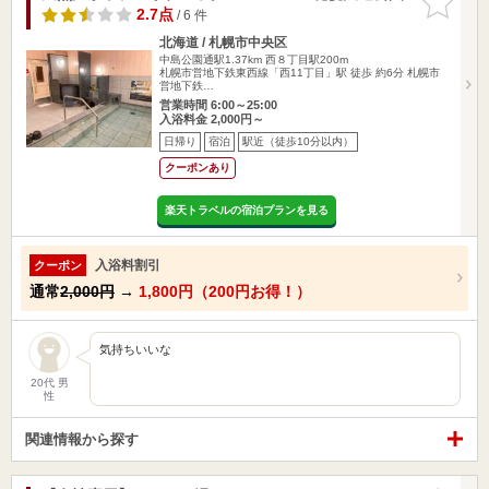
りに追加
2.7点
/ 6 件
北海道 / 札幌市中央区
中島公園通駅1.37km
西８丁目駅200m
札幌市営地下鉄東西線「西11丁目」駅 徒歩 約6分 札幌市
営地下鉄…
営業時間 6:00～25:00
入浴料金 2,000円～
日帰り
宿泊
駅近（徒歩10分以内）
クーポンあり
楽天トラベルの宿泊プランを見る
入浴料割引
クーポン
通常
2,000円
→
1,800円（200円お得！）
気持ちいいな
20代 男
性
関連情報から探す