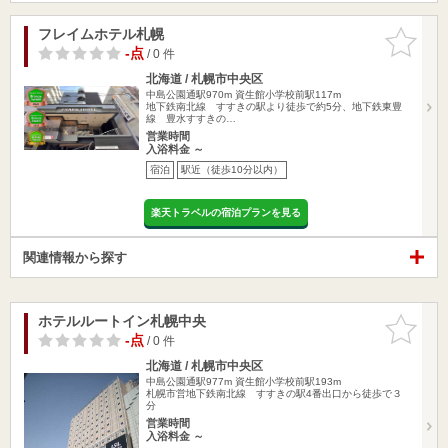
フレイムホテル札幌
お気に入
りに追加
-点
/ 0 件
北海道 / 札幌市中央区
中島公園通駅970m
資生館小学校前駅117m
地下鉄南北線 すすきの駅より徒歩で約5分、地下鉄東豊
線 豊水すすきの…
営業時間
入浴料金 ～
宿泊
駅近（徒歩10分以内）
楽天トラベルの宿泊プランを見る
関連情報から探す
ホテルルートイン札幌中央
お気に入
りに追加
-点
/ 0 件
北海道 / 札幌市中央区
中島公園通駅977m
資生館小学校前駅193m
札幌市営地下鉄南北線 すすきの駅4番出口から徒歩で３
分
営業時間
入浴料金 ～