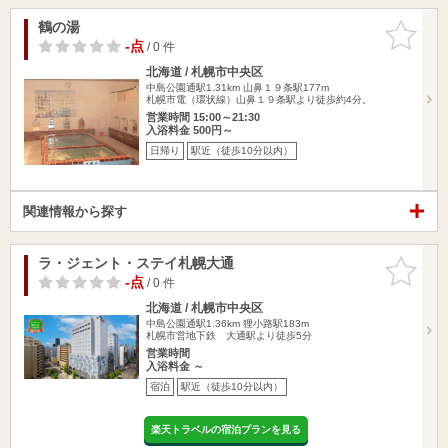
鶴の湯
お気に入
りに追加
-点
/ 0 件
北海道 / 札幌市中央区
中島公園通駅1.31km
山鼻１９条駅177m
札幌市電（環状線）山鼻１９条駅より徒歩約4分。
営業時間 15:00～21:30
入浴料金 500円～
日帰り
駅近（徒歩10分以内）
関連情報から探す
ラ・ジェント・ステイ札幌大通
お気に入
りに追加
-点
/ 0 件
北海道 / 札幌市中央区
中島公園通駅1.36km
狸小路駅183m
札幌市営地下鉄 大通駅より徒歩5分
営業時間
入浴料金 ～
宿泊
駅近（徒歩10分以内）
楽天トラベルの宿泊プランを見る