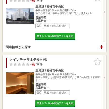
-点
/ 0 件
北海道 / 札幌市中央区
中島公園通駅366m
中島公園駅204m
地下鉄南北線「中島公園駅」1番出口より徒歩約4分
営業時間
入浴料金 ～
宿泊
駅近（徒歩10分以内）
楽天トラベルの宿泊プランを見る
関連情報から探す
クインテッサホテル札幌
お気に入
りに追加
-点
/ 0 件
北海道 / 札幌市中央区
中島公園通駅499m
山鼻９条駅208m
中島公園駅より徒歩4分 札幌北ICより車で約24分 北広島IC
よ…
営業時間
入浴料金 ～
宿泊
駅近（徒歩10分以内）
楽天トラベルの宿泊プランを見る