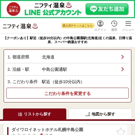
購入済チケットはこちら
ログイン
履歴
メニュー
【クーポンあり】駅近（徒歩10分以内）の中島公園通駅(北海道)近くの温泉、日帰り温
泉、スーパー銭湯おすすめ
1. 都道府県
北海道
2. 沿線・駅
中島公園通駅
3. こだわり条件
駅近（徒歩10分以内）
こだわり条件を変更する
リストから探す
地図から探す
ダイワロイネットホテル札幌中島公園
お気に入
りに追加