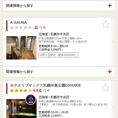
関連情報から探す
A-SAUNA
お気に入
りに追加
-点
/ 0 件
北海道 / 札幌市中央区
中島公園通駅525m
中島公園駅146m
地下鉄南北線「中島公園駅」から徒歩2分
営業時間 6:00～翌6:00
入浴料金 4,000円～
日帰り
駅近（徒歩10分以内）
関連情報から探す
ホテルリブマックス札幌中島公園GRANDE
お気に入
りに追加
4.0点
/ 1 件
北海道 / 札幌市中央区
中島公園通駅642m
中島公園駅143m
【電車】 ・地下鉄南北線「中島公園」駅 1番出口 徒歩 約2
分 …
営業時間 15:00～24:00
入浴料金 2,500円～