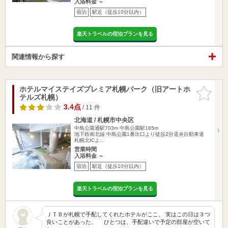
入浴料金 ～
宿泊
駅近（徒歩10分以内）
楽天トラベルの宿泊プランを見る
関連情報から探す
ホテルマイステイズプレミア札幌パーク（旧アートホ
お気に入
テルズ札幌）
りに追加
3.4点
/ 11 件
北海道 / 札幌市中央区
中島公園通駅703m
中島公園駅185m
地下鉄南北線 中島公園1番出口より徒歩2分道央自動車道
札幌北ICよ…
営業時間
入浴料金 ～
宿泊
駅近（徒歩10分以内）
楽天トラベルの宿泊プランを見る
ＪＴＢが札幌で手配してくれたホテルがここ。 実はこの日は３つ
良いことがあった。 ひとつは、手配違いで予定の部屋が空いて