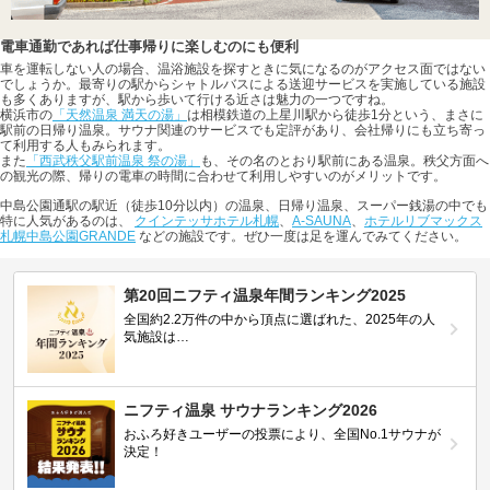
電車通勤であれば仕事帰りに楽しむのにも便利
車を運転しない人の場合、温浴施設を探すときに気になるのがアクセス面ではない
でしょうか。最寄りの駅からシャトルバスによる送迎サービスを実施している施設
も多くありますが、駅から歩いて行ける近さは魅力の一つですね。
横浜市の
「天然温泉 満天の湯」
は相模鉄道の上星川駅から徒歩1分という、まさに
駅前の日帰り温泉。サウナ関連のサービスでも定評があり、会社帰りにも立ち寄っ
て利用する人もみられます。
また
「西武秩父駅前温泉 祭の湯」
も、その名のとおり駅前にある温泉。秩父方面へ
の観光の際、帰りの電車の時間に合わせて利用しやすいのがメリットです。
中島公園通駅の駅近（徒歩10分以内）の温泉、日帰り温泉、スーパー銭湯の中でも
特に人気があるのは、
クインテッサホテル札幌
、
A-SAUNA
、
ホテルリブマックス
札幌中島公園GRANDE
などの施設です。ぜひ一度は足を運んでみてください。
第20回ニフティ温泉年間ランキング2025
全国約2.2万件の中から頂点に選ばれた、2025年の人
気施設は…
ニフティ温泉 サウナランキング2026
おふろ好きユーザーの投票により、全国No.1サウナが
決定！