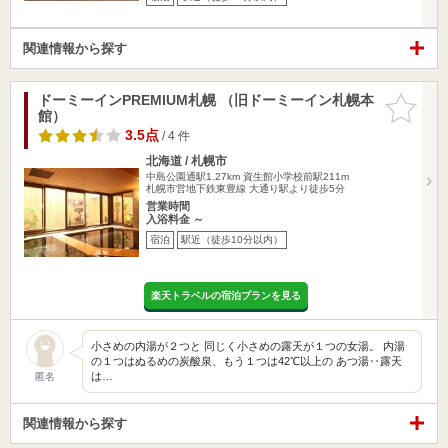
関連情報から探す
ドーミーインPREMIUM札幌 （旧ドーミーイン札幌本
お気に入
館）
りに追加
3.5点
/ 4 件
北海道 / 札幌市
中島公園通駅1.27km
資生館小学校前駅211m
札幌市営地下鉄東豊線 大通り駅より徒歩5分
営業時間
入浴料金 ～
宿泊
駅近（徒歩10分以内）
楽天トラベルの宿泊プランを見る
小さめの内湯が２つと 同じく小さめの露天が１つの女湯。 内湯
の１つはぬるめの炭酸泉、もう１つは42℃以上の あつ湯‥露天
は…
匿名
関連情報から探す