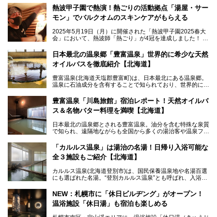
熱波甲子園で熱演！熱ごりの活動拠点「湯屋・サー
モン」でバルクオムのスキンケアがもらえる
2025年5月19日（月）に開催された「熱波甲子園2025春大
会」において、熱波師「熱ごり」が4冠を達成しました！
このたび、バルクオム賞の受賞を記念して、熱ごりさんの活
動拠点である北海道の銭湯「湯屋・サーモン」にて、メンズ
日本最北の温泉郷「豊富温泉」世界的に希少な天然
スキンケアブランド バルクオムの「ONE DAY KIT」を数量
オイルバスを徹底紹介【北海道】
限定でプレゼントいたします。
老若男女問わず、多くの方にご体験いただける製品ですの
豊富温泉(北海道天塩郡豊富町)は、日本最北にある温泉郷。
で、ぜひお試しください。※6月13日配布開始、なくなり次
温泉に石油成分を含有することで知られており、世界的にも
第終了
大変希少な泉質です。また、油分が乾癬やアトピー性皮膚炎
に特効があると言われ、遠隔地ながらも全国から湯治・療養
───
豊富温泉「川島旅館」宿泊レポート！天然オイルバ
目的で多くの人々が訪れます。
提供元：株式会社バルクオム【PR】
ス＆名物バター料理を満喫【北海道】
この記事は株式会社バルクオム商品のPR記事です。
今回、四半世紀以上に渡り全国の温泉を巡り続ける筆者が現
日本最北の温泉郷とされる豊富温泉。油分を含む特殊な泉質
地体験し、独自の視点で豊富温泉の“天然オイルバス”をレポ
で知られ、遠隔地ながらも全国から多くの湯治客や温泉ファ
ート。温泉地概要や日帰り入浴施設をはじめ、宿泊施設・ア
ンが訪れる地です。
クセスまで徹底紹介します！
「カルルス温泉」は湯治の名湯！日帰り入浴可能な
「川島旅館」は、豊富温泉の開湯当初から営業する老舗旅
全３施設もご紹介【北海道】
館。とりわけ温泉の良さと名物のバター料理に定評があり、
口コミの評判も非常に高い宿。今回は筆者自ら宿泊し、自慢
カルルス温泉(北海道登別市)は、国民保養温泉地や名湯百選
の温泉や料理をはじめ、パブリックスペース・客室など宿の
にも選ばれた名湯。“登別カルルス温泉”とも呼ばれ、入浴剤
全貌を徹底的にご紹介します！
としてその名を聞いたことがある方も多いでしょう。観光色
豊かな登別温泉とは対照的な存在で、今も湯治場的な要素が
NEW：札幌市に「休日ビルヂング」がオープン！
残る閑静な温泉地です。
温浴施設「休日湯」も宿泊も楽しめる
今回、四半世紀以上に渡り全国の温泉を巡り続ける筆者が現