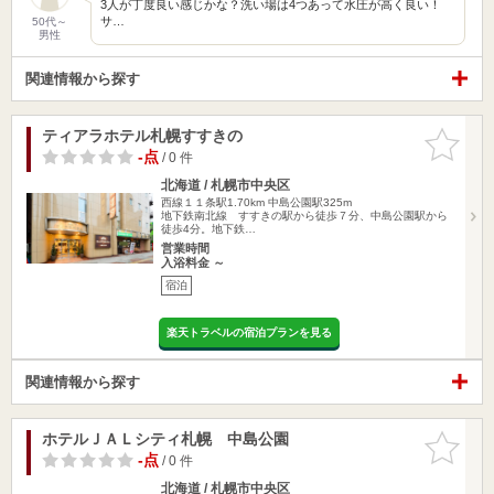
3人が丁度良い感じかな？洗い場は4つあって水圧が高く良い！
サ…
50代～
男性
関連情報から探す
ティアラホテル札幌すすきの
お気に入
りに追加
-点
/ 0 件
北海道 / 札幌市中央区
西線１１条駅1.70km
中島公園駅325m
地下鉄南北線 すすきの駅から徒歩７分、中島公園駅から
徒歩4分。地下鉄…
営業時間
入浴料金 ～
宿泊
楽天トラベルの宿泊プランを見る
関連情報から探す
ホテルＪＡＬシティ札幌 中島公園
お気に入
りに追加
-点
/ 0 件
北海道 / 札幌市中央区