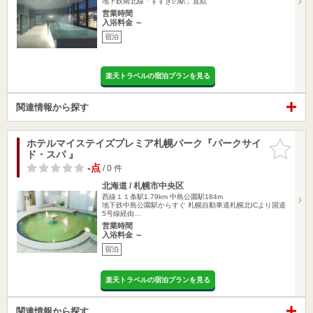
地下鉄南北線「すすきの駅」直結
営業時間
入浴料金 ～
宿泊
楽天トラベルの宿泊プランを見る
関連情報から探す
ホテルマイステイズプレミア札幌パーク『パークサイ
お気に入
ド・スパ 』
りに追加
-点
/ 0 件
北海道 / 札幌市中央区
西線１１条駅1.79km
中島公園駅184m
地下鉄中島公園駅からすぐ 札幌自動車道札幌北ICより国道
5号線経由…
営業時間
入浴料金 ～
宿泊
楽天トラベルの宿泊プランを見る
関連情報から探す