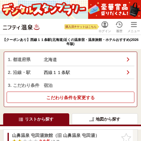
購入済チケットはこちら
ログイン
履歴
メニュー
【クーポンあり】西線１１条駅(北海道)近くの温泉宿・温泉旅館・ホテルおすすめ(2026
年版)
1. 都道府県
北海道
2. 沿線・駅
西線１１条駅
3. こだわり条件
宿泊
こだわり条件を変更する
リストから探す
地図から探す
山鼻温泉 屯田湯旅館（旧 山鼻温泉 屯田湯）
お気に入
りに追加