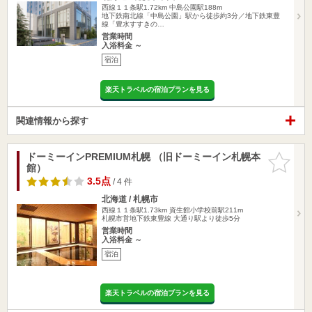
西線１１条駅1.72km
中島公園駅188m
地下鉄南北線「中島公園」駅から徒歩約3分／地下鉄東豊
線「豊水すすきの…
営業時間
入浴料金 ～
宿泊
楽天トラベルの宿泊プランを見る
関連情報から探す
ドーミーインPREMIUM札幌 （旧ドーミーイン札幌本
お気に入
館）
りに追加
3.5点
/ 4 件
北海道 / 札幌市
西線１１条駅1.73km
資生館小学校前駅211m
札幌市営地下鉄東豊線 大通り駅より徒歩5分
営業時間
入浴料金 ～
宿泊
楽天トラベルの宿泊プランを見る