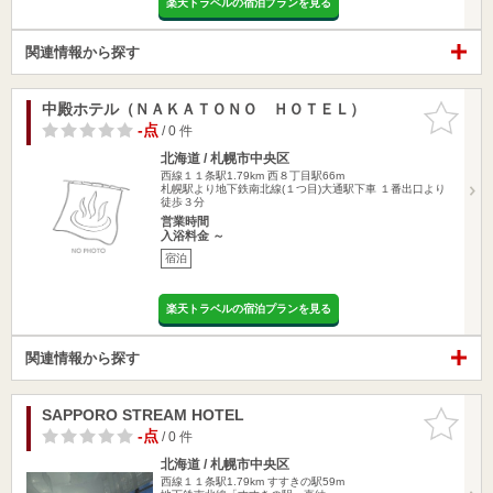
楽天トラベルの宿泊プランを見る
関連情報から探す
中殿ホテル（ＮＡＫＡＴＯＮＯ ＨＯＴＥＬ）
お気に入
りに追加
-点
/ 0 件
北海道 / 札幌市中央区
西線１１条駅1.79km
西８丁目駅66m
札幌駅より地下鉄南北線(１つ目)大通駅下車 １番出口より
徒歩３分
営業時間
入浴料金 ～
宿泊
楽天トラベルの宿泊プランを見る
関連情報から探す
SAPPORO STREAM HOTEL
お気に入
りに追加
-点
/ 0 件
北海道 / 札幌市中央区
西線１１条駅1.79km
すすきの駅59m