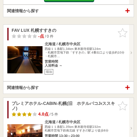
関連情報から探す
FAV LUX 札幌すすきの
お気に入
りに追加
-点
/ 0 件
北海道 / 札幌市中央区
西線１１条駅1.34km
東本願寺前駅124m
・札幌市営地下鉄「すすきの」駅 4番出口より徒歩約10分
・札幌市…
営業時間
入浴料金 ～
宿泊
関連情報から探す
プレミアホテル-CABIN-札幌(旧 ホテルパコJrススキ
お気に入
ノ)
りに追加
4.0点
/ 5 件
北海道 / 札幌市中央区
西線１１条駅1.35km
東本願寺前駅232m
札幌市営地下鉄南北線 すすきの駅より徒歩8分
営業時間 13:30～23:00