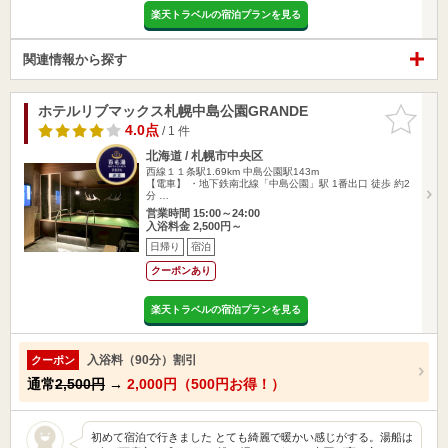
楽天トラベルの宿泊プランを見る
関連情報から探す
ホテルリブマックス札幌中島公園GRANDE
お気に入
りに追加
4.0点
/ 1 件
北海道 / 札幌市中央区
西線１１条駅1.69km
中島公園駅143m
【電車】 ・地下鉄南北線「中島公園」駅 1番出口 徒歩 約2
分 …
営業時間 15:00～24:00
入浴料金 2,500円～
日帰り
宿泊
クーポンあり
楽天トラベルの宿泊プランを見る
入浴料（90分）割引
クーポン
通常
2,500円
→
2,000円（500円お得！）
初めて宿泊で行きました とても綺麗で暖かい感じがする。湯船は