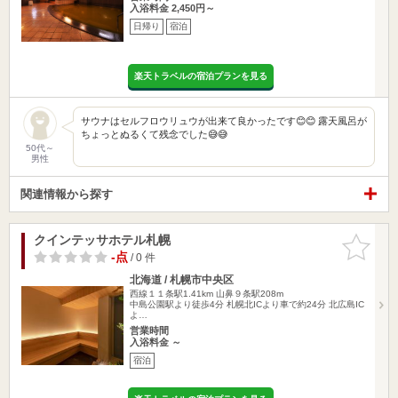
入浴料金 2,450円～
日帰り
宿泊
楽天トラベルの宿泊プランを見る
サウナはセルフロウリュウが出来て良かったです😊😊 露天風呂が
ちょっとぬるくて残念でした😅😅
50代～
男性
関連情報から探す
クインテッサホテル札幌
お気に入
りに追加
-点
/ 0 件
北海道 / 札幌市中央区
西線１１条駅1.41km
山鼻９条駅208m
中島公園駅より徒歩4分 札幌北ICより車で約24分 北広島IC
よ…
営業時間
入浴料金 ～
宿泊