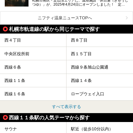
札幌市南区・定山渓エリアに、温浴施設「休日湯（きゅうじ
地体験し、カルルス温泉をご紹介。温泉地の概要や泉質解説
つゆ）」が、2025年4月24日にオープンしました！ 定山
をはじめ、日帰り入浴可能な全３施設の紹介・周辺観光・ア
渓の新たなランドマーク「休日ビルヂング」として誕生した
クセスまで徹底紹介します！
この施設は、温泉・サウナの「休日湯」・ラウンジの「THE
LOUNGE DAYOF」・グルメ「休日洋麺店」・ホテル「エク
ニフティ温泉ニュースTOPへ
スクラメーションホテル」で構成された、まさに大人の癒し
空間。
札幌市軌道線の駅から同じテーマで探す
今回は、そんな「休日ビルヂング」の魅力を5つのポイント
からご紹介します。
西４丁目
西８丁目
中央区役所前
西１５丁目
西線６条
西線９条旭山公園通
西線１１条
西線１４条
西線１６条
ロープウェイ入口
すべて表示する
西線１１条駅の人気テーマから探す
サウナ
駅近（徒歩10分以内）