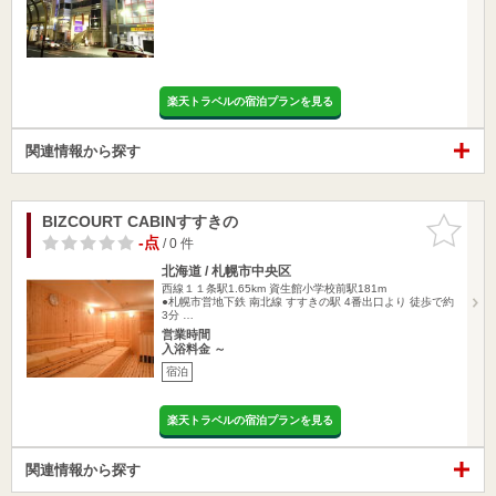
楽天トラベルの宿泊プランを見る
関連情報から探す
BIZCOURT CABINすすきの
お気に入
りに追加
-点
/ 0 件
北海道 / 札幌市中央区
西線１１条駅1.65km
資生館小学校前駅181m
●札幌市営地下鉄 南北線 すすきの駅 4番出口より 徒歩で約
3分 …
営業時間
入浴料金 ～
宿泊
楽天トラベルの宿泊プランを見る
関連情報から探す