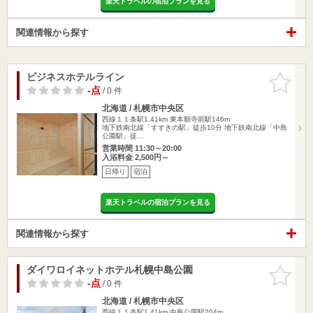
楽天トラベルの宿泊プランを見る
関連情報から探す
ビジネスホテルライン
お気に入
りに追加
-点
/ 0 件
北海道 / 札幌市中央区
西線１１条駅1.41km
東本願寺前駅146m
地下鉄南北線「すすきの駅」徒歩10分 地下鉄南北線「中島
公園駅」徒…
営業時間 11:30～20:00
入浴料金 2,500円～
日帰り
宿泊
楽天トラベルの宿泊プランを見る
関連情報から探す
ダイワロイネットホテル札幌中島公園
お気に入
りに追加
-点
/ 0 件
北海道 / 札幌市中央区
西線１１条駅1.41km
中島公園駅204m