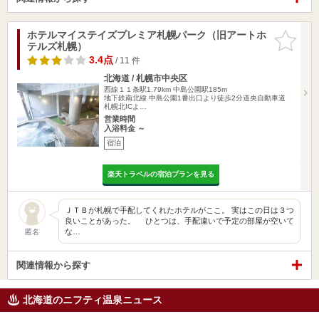
ホテルマイステイズプレミア札幌パーク（旧アートホ
お気に入
テルズ札幌）
りに追加
3.4点
/ 11 件
北海道 / 札幌市中央区
西線１１条駅1.79km
中島公園駅185m
地下鉄南北線 中島公園1番出口より徒歩2分道央自動車道
札幌北ICよ…
営業時間
入浴料金 ～
宿泊
楽天トラベルの宿泊プランを見る
ＪＴＢが札幌で手配してくれたホテルがここ。 実はこの日は３つ
良いことがあった。 ひとつは、手配違いで予定の部屋が空いて
な…
匿名
関連情報から探す
北海道のニフティ温泉ニュース