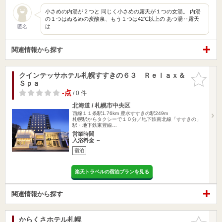
小さめの内湯が２つと 同じく小さめの露天が１つの女湯。 内湯
の１つはぬるめの炭酸泉、もう１つは42℃以上の あつ湯‥露天
は…
匿名
関連情報から探す
クインテッサホテル札幌すすきの６３ Ｒｅｌａｘ＆
お気に入
Ｓｐａ
りに追加
-点
/ 0 件
北海道 / 札幌市中央区
西線１１条駅1.76km
豊水すすきの駅249m
札幌駅からタクシーで１０分／地下鉄南北線「すすきの」
駅・地下鉄東豊線…
営業時間
入浴料金 ～
宿泊
楽天トラベルの宿泊プランを見る
関連情報から探す
からくさホテル札幌
お気に入