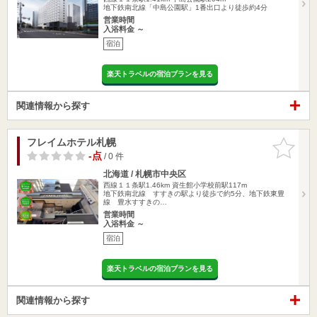
地下鉄南北線「中島公園駅」1番出口より徒歩約4分
営業時間
入浴料金 ～
宿泊
楽天トラベルの宿泊プランを見る
関連情報から探す
フレイムホテル札幌
お気に入
りに追加
-点
/ 0 件
北海道 / 札幌市中央区
西線１１条駅1.46km
資生館小学校前駅117m
地下鉄南北線 すすきの駅より徒歩で約5分、地下鉄東豊
線 豊水すすきの…
営業時間
入浴料金 ～
宿泊
楽天トラベルの宿泊プランを見る
関連情報から探す