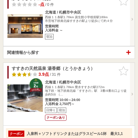
りに追加
-点
/ 0 件
北海道 / 札幌市中央区
西線１１条駅1.76km
資生館小学校前駅189m
市営地下鉄南北線すすきの駅より徒歩にて約４分
営業時間
入浴料金 ～
宿泊
関連情報から探す
すすきの天然温泉 湯香郷（とうかきょう）
お気に入
りに追加
3.9点
/ 31 件
北海道 / 札幌市中央区
西線１１条駅1.78km
豊水すすきの駅272m
地下鉄・地下鉄南北線「すすきの」駅 3番/4番出口より徒
歩約5分 （…
営業時間 10:00～24:00
入浴料金 2,750円～
日帰り
宿泊
クーポンあり
入泉料＋ソフトドリンクまたはグラスビール1杯 最大1,1
クーポン