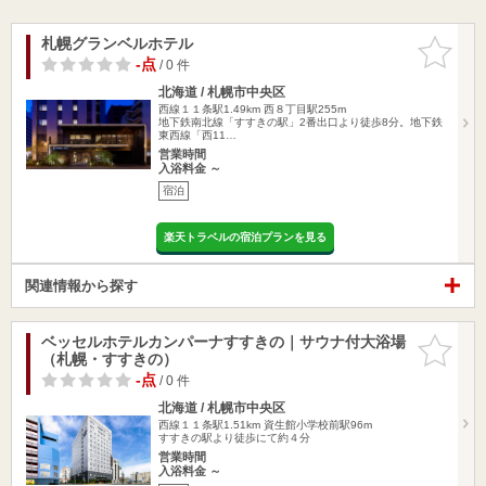
札幌グランベルホテル
お気に入
りに追加
-点
/ 0 件
北海道 / 札幌市中央区
西線１１条駅1.49km
西８丁目駅255m
地下鉄南北線「すすきの駅」2番出口より徒歩8分。地下鉄
東西線「西11…
営業時間
入浴料金 ～
宿泊
楽天トラベルの宿泊プランを見る
関連情報から探す
ベッセルホテルカンパーナすすきの｜サウナ付大浴場
お気に入
（札幌・すすきの）
りに追加
-点
/ 0 件
北海道 / 札幌市中央区
西線１１条駅1.51km
資生館小学校前駅96m
すすきの駅より徒歩にて約４分
営業時間
入浴料金 ～