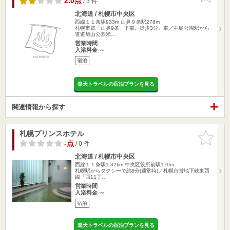
2.0点
/ 3 件
北海道 / 札幌市中央区
西線１１条駅933m
山鼻９条駅278m
札幌市電「山鼻9条」下車。徒歩3分。車／中島公園駅から
道道旭山公園米…
営業時間
入浴料金 ～
宿泊
楽天トラベルの宿泊プランを見る
関連情報から探す
札幌プリンスホテル
お気に入
りに追加
-点
/ 0 件
北海道 / 札幌市中央区
西線１１条駅1.32km
中央区役所前駅179m
札幌駅からタクシーで約8分(通常時)／札幌市営地下鉄東西
線「西11丁…
営業時間
入浴料金 ～
宿泊
楽天トラベルの宿泊プランを見る