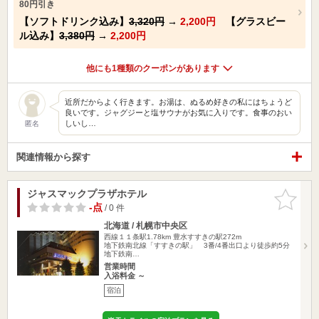
80円引き
【ソフトドリンク込み】
3,320円
→
2,200円
【グラスビー
ル込み】
3,380円
→
2,200円
他にも1種類のクーポンがあります
近所だからよく行きます。お湯は、ぬるめ好きの私にはちょうど
良いです。ジャグジーと塩サウナがお気に入りです。食事のおい
しいし…
匿名
関連情報から探す
ジャスマックプラザホテル
お気に入
りに追加
-点
/ 0 件
北海道 / 札幌市中央区
西線１１条駅1.78km
豊水すすきの駅272m
地下鉄南北線「すすきの駅」 3番/4番出口より徒歩約5分
地下鉄南…
営業時間
入浴料金 ～
宿泊