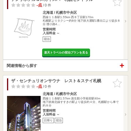
りに追加
-点
/ 0 件
北海道 / 札幌市中央区
西線１１条駅1.55km
西８丁目駅170m
札幌駅よりタクシー約8分 地下鉄大通駅1番出口より徒歩８
分 狸小路4…
営業時間
入浴料金 ～
宿泊
楽天トラベルの宿泊プランを見る
関連情報から探す
ザ・センチュリオンサウナ レスト＆ステイ札幌
お気に入
りに追加
-点
/ 0 件
北海道 / 札幌市中央区
西線１１条駅1.57km
資生館小学校前駅40m
地下鉄南北線すすきの駅より徒歩約４分、札幌駅から車で
約８分
営業時間
入浴料金 ～
日帰り
宿泊