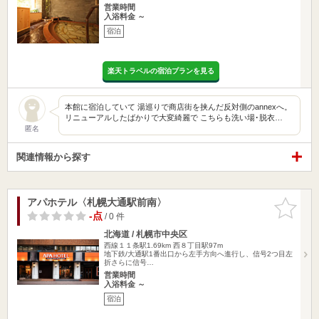
営業時間
入浴料金 ～
宿泊
楽天トラベルの宿泊プランを見る
本館に宿泊していて 湯巡りで商店街を挟んだ反対側のannexへ。
リニューアルしたばかりで大変綺麗で こちらも洗い場･脱衣…
匿名
関連情報から探す
アパホテル〈札幌大通駅前南〉
お気に入
りに追加
-点
/ 0 件
北海道 / 札幌市中央区
西線１１条駅1.69km
西８丁目駅97m
地下鉄/大通駅1番出口から左手方向へ進行し、信号2つ目左
折さらに信号…
営業時間
入浴料金 ～
宿泊