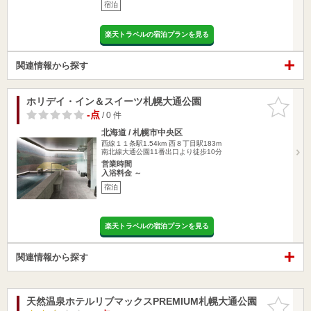
宿泊
楽天トラベルの宿泊プランを見る
関連情報から探す
ホリデイ・イン＆スイーツ札幌大通公園
お気に入
りに追加
-点
/ 0 件
北海道 / 札幌市中央区
西線１１条駅1.54km
西８丁目駅183m
南北線大通公園11番出口より徒歩10分
営業時間
入浴料金 ～
宿泊
楽天トラベルの宿泊プランを見る
関連情報から探す
天然温泉ホテルリブマックスPREMIUM札幌大通公園
お気に入