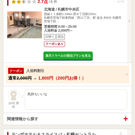
りに追加
2.7点
/ 6 件
北海道 / 札幌市中央区
西線１１条駅1.54km
西８丁目駅200m
札幌市営地下鉄東西線「西11丁目」駅 徒歩 約6分 札幌市
営地下鉄…
営業時間 6:00～25:00
入浴料金 2,000円～
日帰り
宿泊
クーポンあり
楽天トラベルの宿泊プランを見る
入浴料割引
クーポン
通常
2,000円
→
1,800円（200円お得！）
気持ちいいな
20代 男
性
関連情報から探す
テンザホテル＆スカイスパ・札幌セントラル
お気に入