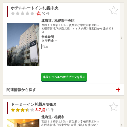
ホテルルートイン札幌中央
お気に入
りに追加
-点
/ 0 件
北海道 / 札幌市中央区
西線１１条駅1.65km
資生館小学校前駅193m
札幌市営地下鉄南北線 すすきの駅4番出口から徒歩で３
分
営業時間
入浴料金 ～
宿泊
楽天トラベルの宿泊プランを見る
関連情報から探す
ドーミーイン札幌ANNEX
お気に入
りに追加
3.7点
/ 3 件
北海道 / 札幌市
西線１１条駅1.69km
資生館小学校前駅134m
札幌市営地下鉄東豊線 大通り駅より徒歩5分