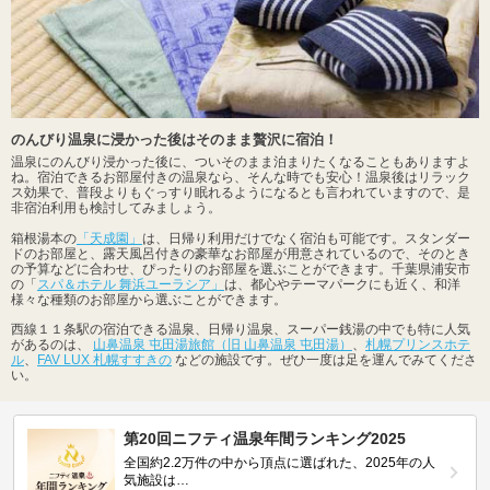
のんびり温泉に浸かった後はそのまま贅沢に宿泊！
温泉にのんびり浸かった後に、ついそのまま泊まりたくなることもありますよ
ね。宿泊できるお部屋付きの温泉なら、そんな時でも安心！温泉後はリラック
ス効果で、普段よりもぐっすり眠れるようになるとも言われていますので、是
非宿泊利用も検討してみましょう。
箱根湯本の
「天成園」
は、日帰り利用だけでなく宿泊も可能です。スタンダー
ドのお部屋と、露天風呂付きの豪華なお部屋が用意されているので、そのとき
の予算などに合わせ、ぴったりのお部屋を選ぶことができます。千葉県浦安市
の「
スパ＆ホテル 舞浜ユーラシア」
は、都心やテーマパークにも近く、和洋
様々な種類のお部屋から選ぶことができます。
西線１１条駅の宿泊できる温泉、日帰り温泉、スーパー銭湯の中でも特に人気
があるのは、
山鼻温泉 屯田湯旅館（旧 山鼻温泉 屯田湯）
、
札幌プリンスホテ
ル
、
FAV LUX 札幌すすきの
などの施設です。ぜひ一度は足を運んでみてくださ
い。
第20回ニフティ温泉年間ランキング2025
全国約2.2万件の中から頂点に選ばれた、2025年の人
気施設は…