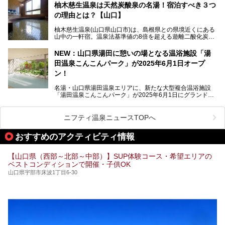
湯田温泉では、瑠璃光寺五重塔などの観光スポット、「そば
柚木慈生温泉は天然炭酸泉の名湯！宿泊すべき３つ
寿司」などのグルメスポット、なかには「女将劇場」なんて
の理由とは？【山口】
一風変わった催しを実施している旅館もあり、観光を満喫で
きる場所がたくさんあります。
柚木慈生温泉(山口県山口市)は、島根県との県境近くにある
山中の一軒宿。温泉法基準値の8倍を超える遊離二酸化炭素
この記事では、湯田温泉の魅力を味わえる宿泊施設や日帰り
(炭酸)を含み、貴重な天然炭酸泉として多くの温泉ファンに
温泉、見どころ満載の観光・グルメスポットに加え、アクセ
親しまれています。
ス方法も紹介します！
NEW：山口県湯田に憩いの場となる温浴施設「湯
田温泉こんこんパーク」が2025年6月1日オープ
日帰り入浴も可能ですが、その真価を存分に満喫するならば
宿泊がベスト。今回は、知られざるその理由を詳細解説。温
ン！
泉ファンなら一度は行ってみたい炭酸泉の名湯を、存分にご
紹介します！
名湯・山口県湯田温泉エリアに、新たな大型複合温浴施設
「湯田温泉こんこんパーク」が2025年6月1日にグランドオ
ープンします！
総工費はなんと約42億円。温泉だけでなく、交流できる施
ニフティ温泉ニュースTOPへ
設として整備され、まさに“温泉のテーマパーク”のようなス
ポットです。今回は、その魅力を3つの注目ポイントに分け
おすすめのアクティビティ情報
てご紹介します。
【山口県（西部～北部～中部）】SUP体験コース・希望エリアの
ベストコンディションで開催・子供OK
山口県宇部市床波1丁目6-30