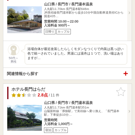
山口県 / 長門市 / 長門湯本温泉
人丸駅11.70km
長門湯本駅646m
JR美祢線長門湯本駅から徒歩10分中国自動車道美祢ICから
国道435…
営業時間 10:00～22:00
入浴料金 900円～
日帰り
カップル
浴場自体が最近改装したらしくモダンなつくりで内装は黒っぽい
色で統一されていました。男湯には湯舟は１つで、洗い場はあり
ますが…
50代～
男性
関連情報から探す
ホテル長門はらだ
お気に入
りに追加
2.8点
/ 11 件
山口県 / 長門市 / 長門湯本温泉
人丸駅11.71km
長門湯本駅351m
山陽新幹線「厚狭駅」で美祢線へ乗り換え、「長門湯本
駅」下車徒歩10分…
営業時間
入浴料金 1,000円～
宿泊
カップル