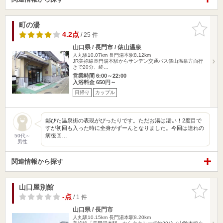
町の湯
お気に入
りに追加
4.2点
/ 25 件
山口県 / 長門市 / 俵山温泉
人丸駅10.07km
長門湯本駅8.12km
JR美祢線長門湯本駅からサンデン交通バス俵山温泉方面行
きで20分、終…
営業時間 6:00～22:00
入浴料金 650円～
日帰り
カップル
鄙びた温泉街の表現がぴったりです。ただお湯は凄い！2度目で
すが初回も入った時に全身がずーんとなりました。今回は連れの
病後回…
50代～
男性
関連情報から探す
山口屋別館
お気に入
りに追加
-点
/ 1 件
山口県 / 長門市
人丸駅10.15km
長門湯本駅8.20km