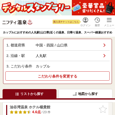
購入済チケットはこちら
ログイン
履歴
メニュー
カップルにおすすめの人丸駅(山口県)近くの温泉、日帰り温泉、スーパー銭湯おすすめ
1. 都道府県
中国・四国 / 山口県
2. 沿線・駅
人丸駅
3. こだわり条件
カップル
こだわり条件を変更する
リストから探す
地図から探す
油谷湾温泉 ホテル楊貴館
お気に入
りに追加
4.6点
/ 23 件