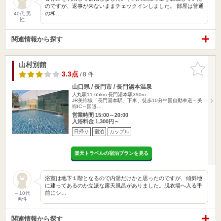
のですが、返事が来ないままチェックインしました。 部屋は普通
の和…
40代 男
性
関連情報から探す
山村別館
お気に入
りに追加
3.3点
/ 8 件
山口県 / 長門市 / 長門湯本温泉
人丸駅11.65km
長門湯本駅390m
JR美祢線「長門湯本駅」下車、徒歩10分中国自動車道～美
祢IC～国道…
営業時間 15:00～20:00
入浴料金 1,300円～
日帰り
宿泊
カップル
楽天トラベルの宿泊プランを見る
浴室は地下１階となるので内湯だけかと思ったのですが、傾斜地
に建ってあるのか立派な露天風呂がありました。脱衣場へ入る手
前にシ…
～10代
男性
関連情報から探す