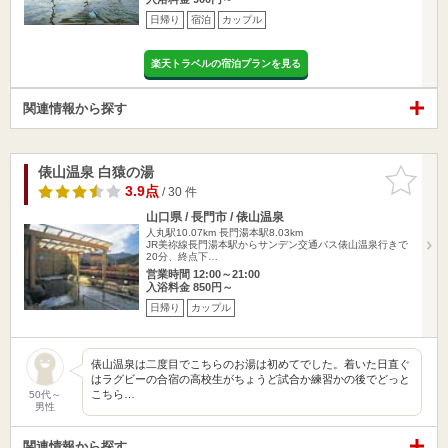
日帰り
宿泊
カップル
楽天トラベルの宿泊プランを見る
関連情報から探す
俵山温泉 白猿の湯
お気に入
りに追加
3.9点
/ 30 件
山口県 / 長門市 / 俵山温泉
人丸駅10.07km
長門湯本駅8.03km
JR美祢線長門湯本駅からサンデン交通バス俵山温泉行きで
20分、終点下…
営業時間 12:00～21:00
入浴料金 850円～
日帰り
カップル
俵山温泉は二度目でこちらのお湯は初めてでした。着いた日直ぐ
はラグビーの合宿の高校生がちょうど試合か練習かの後でどっと
こちら…
50代～
男性
関連情報から探す