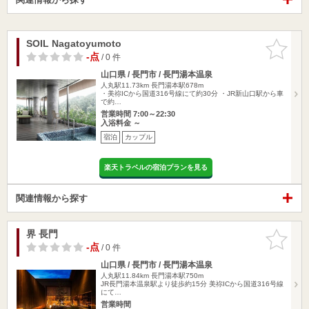
SOIL Nagatoyumoto
お気に入
りに追加
-点
/ 0 件
山口県 / 長門市 / 長門湯本温泉
人丸駅11.73km
長門湯本駅678m
・美祢ICから国道316号線にて約30分 ・JR新山口駅から車
で約…
営業時間 7:00～22:30
入浴料金 ～
宿泊
カップル
楽天トラベルの宿泊プランを見る
関連情報から探す
界 長門
お気に入
りに追加
-点
/ 0 件
山口県 / 長門市 / 長門湯本温泉
人丸駅11.84km
長門湯本駅750m
JR長門湯本温泉駅より徒歩約15分 美祢ICから国道316号線
にて…
営業時間