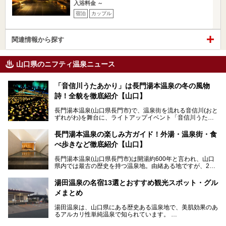
入浴料金 ～
宿泊
カップル
関連情報から探す
山口県のニフティ温泉ニュース
「音信川うたあかり」は長門湯本温泉の冬の風物
詩！全貌を徹底紹介【山口】
長門湯本温泉(山口県長門市)で、温泉街を流れる音信川(おと
ずれがわ)を舞台に、ライトアップイベント「音信川うたあ
かり」が開催されています。2024年の期間は、1月26日(金)
～3月3日(日)。詩のナレーションや音楽に合わせた幻想的な
長門湯本温泉の楽しみ方ガイド！外湯・温泉街・食
光の演出や、地元児童生徒が製作した作品などを設置。温泉
べ歩きなど徹底紹介【山口】
街を一段と輝かせてくれます。
長門湯本温泉(山口県長門市)は開湯約600年と言われ、山口
今回は筆者自ら「音信川うたあかり2024」を体験し、その
県内では最古の歴史を持つ温泉地。由緒ある地ですが、202
全貌を徹底紹介。また同時期に開催されている「湯道展in長
0年には温泉街自体がリノベーション。全く新しい温泉地に
門湯本温泉」も併せてご紹介します。
生まれ変わりました。
湯田温泉の名宿13選とおすすめ観光スポット・グル
メまとめ
今回は、外湯(日帰り入浴施設)である「恩湯」をはじめ、温
泉街をそぞろ歩きしながら、見所や食べ歩きスポットを徹底
湯田温泉は、山口県にある歴史ある温泉地で、美肌効果のあ
紹介。また、アクセスの注意点も併せてご紹介します！
るアルカリ性単純温泉で知られています。