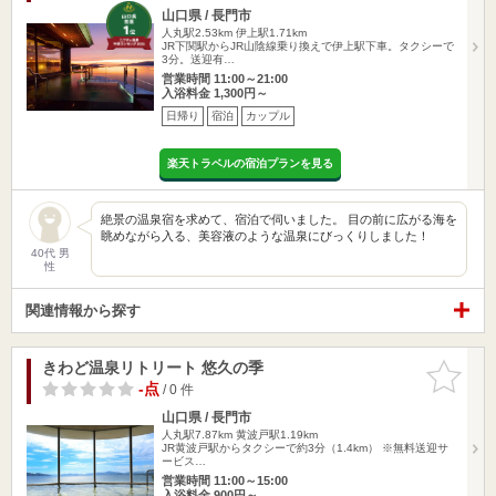
山口県 / 長門市
人丸駅2.53km
伊上駅1.71km
JR下関駅からJR山陰線乗り換えで伊上駅下車。タクシーで
3分。送迎有…
営業時間 11:00～21:00
入浴料金 1,300円～
日帰り
宿泊
カップル
楽天トラベルの宿泊プランを見る
絶景の温泉宿を求めて、宿泊で伺いました。 目の前に広がる海を
眺めながら入る、美容液のような温泉にびっくりしました！
40代 男
性
関連情報から探す
きわど温泉リトリート 悠久の季
お気に入
りに追加
-点
/ 0 件
山口県 / 長門市
人丸駅7.87km
黄波戸駅1.19km
JR黄波戸駅からタクシーで約3分（1.4km） ※無料送迎サ
ービス…
営業時間 11:00～15:00
入浴料金 900円～