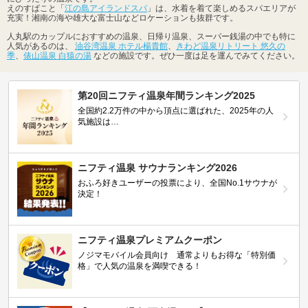
えのすぱこと「
江の島アイランドスパ
」は、水着を着て楽しめるスパエリアが
充実！湘南の海や雄大な富士山などロケーションも抜群です。
人丸駅のカップルにおすすめの温泉、日帰り温泉、スーパー銭湯の中でも特に
人気があるのは、
油谷湾温泉 ホテル楊貴館
、
きわど温泉リトリート 悠久の
季
、
俵山温泉 白猿の湯
などの施設です。ぜひ一度は足を運んでみてください。
第20回ニフティ温泉年間ランキング2025
全国約2.2万件の中から頂点に選ばれた、2025年の人
気施設は…
ニフティ温泉 サウナランキング2026
おふろ好きユーザーの投票により、全国No.1サウナが
決定！
ニフティ温泉プレミアムクーポン
ノジマモバイル会員向け 通常よりもお得な「特別価
格」で人気の温泉を満喫できる！