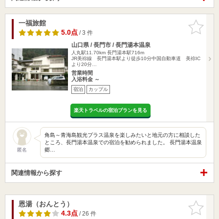
一福旅館
お気に入
りに追加
5.0点
/ 3 件
山口県 / 長門市 / 長門湯本温泉
人丸駅11.70km
長門湯本駅716m
JR美祢線 長門湯本駅より徒歩10分中国自動車道 美祢IC
より20分…
営業時間
入浴料金 ～
宿泊
カップル
楽天トラベルの宿泊プランを見る
角島～青海島観光プラス温泉を楽しみたいと地元の方に相談した
ところ、長門湯本温泉での宿泊を勧められました。 長門湯本温泉
郷…
匿名
関連情報から探す
恩湯（おんとう）
お気に入
りに追加
4.3点
/ 26 件