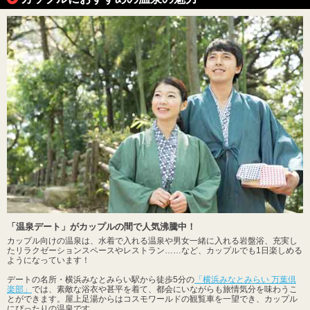
「温泉デート」がカップルの間で人気沸騰中！
カップル向けの温泉は、水着で入れる温泉や男女一緒に入れる岩盤浴、充実し
たリラクゼーションスペースやレストラン……など、カップルでも1日楽しめる
ようになっています！
デートの名所・横浜みなとみらい駅から徒歩5分の
「横浜みなとみらい 万葉倶
楽部」
では、素敵な浴衣や甚平を着て、都会にいながらも旅情気分を味わうこ
とができます。屋上足湯からはコスモワールドの観覧車を一望でき、カップル
にぴったりの温泉です。