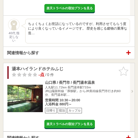
楽天トラベルの宿泊プランを見る
ちょくちょくお世話になっているのですが、利用させてもらう度
により良くなっているイメージです。 歴史を感じる建物の重厚な
造…
40代 指
定しな
い
関連情報から探す
湯本ハイランドホテルふじ
お気に入
りに追加
-点
/ 0 件
山口県 / 長門市 / 長門湯本温泉
人丸駅11.72km
長門湯本駅733m
JR山陽新幹線「厚狭駅」からJR美祢線長門市行き約60
分、長門湯本駅…
営業時間 10:30～20:00
入浴料金 880円～
日帰り
宿泊
カップル
楽天トラベルの宿泊プランを見る
関連情報から探す