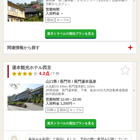
美祢線「長門湯本駅」からタクシーで約20分／山陰本線小
月駅からタクシ…
営業時間
入浴料金 ～
宿泊
カップル
楽天トラベルの宿泊プランを見る
関連情報から探す
湯本観光ホテル西京
お気に入
りに追加
4.2点
/ 7 件
山口県 / 長門市 / 長門湯本温泉
人丸駅10.44km
長門湯本駅1.32km
JR美祢線「長門湯本駅」下車、徒歩10分九州自動車道路経
由中国自動車…
営業時間 12:00～22:00
入浴料金 1,200円～
日帰り
宿泊
カップル
楽天トラベルの宿泊プランを見る
春休みを利用して宿泊しました。予約の際に希望を記載していた