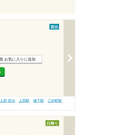
宿泊
>
お気に入りに追加
る
上田 宿泊
上田駅
城下駅
三好町駅
日帰り