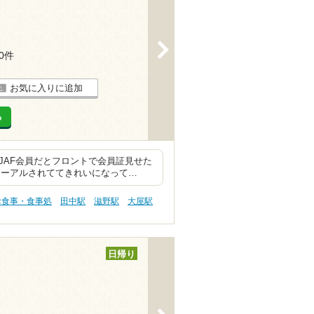
>
20件
お気に入りに追加
る
JAF会員だとフロントで会員証見せた
ューアルされててきれいになって…
お食事・食事処
田中駅
滋野駅
大屋駅
日帰り
>