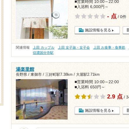
■営業時間 10:00～22:00
■入浴料 6,000円～
- 点
/ 0件
施設情報を見る
関連情報
上田 カップル
上田 女子旅・女子会
上田 お食事・食事処
信濃国分寺駅
湯楽里館
長野県 / 東御市 /
三好町駅7.38km
/
大屋駅2.71km
■営業時間 10:00～22:00
■入浴料 650円～
2.9 点
/ 
施設情報を見る