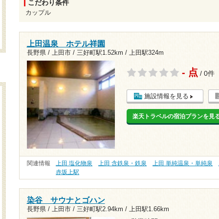
こだわり条件
カップル
上田温泉 ホテル祥園
長野県 / 上田市 /
三好町駅1.52km
/
上田駅324m
- 点
/ 0件
施設情報を見る
楽天トラベルの宿泊プランを見
関連情報
上田 塩化物泉
上田 含鉄泉・鉄泉
上田 単純温泉・単純泉
赤坂上駅
染谷 サウナとゴハン
長野県 / 上田市 /
三好町駅2.94km
/
上田駅1.66km