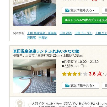
施設情報を見る
楽天トラベルの宿泊プランを見
関連情報
上田 単純温泉・単純泉
上田 宿泊
上田 カップル
上田 ひ
舞田駅
中野駅
真田温泉健康ランド ふれあいさなだ館
長野県 / 上田市 /
三好町駅8.62km
/
上田駅7.32km
■営業時間 10:00～21:30
■入浴料 650円～
3.6 点
/ 
施設情報を見る
大河ドラマにあやかって混んでいるのかと思いました