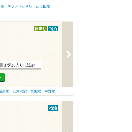
り傷
テクノさかき駅
西上田駅
日帰り
宿泊
>
お気に入りに追加
る
温泉駅
八木沢駅
舞田駅
中野駅
宿泊