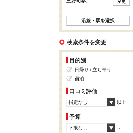
三好町駅
変更
沿線・駅を選択
検索条件を変更
目的別
日帰り / 立ち寄り
宿泊
口コミ評価
指定なし
以上
予算
下限なし
～