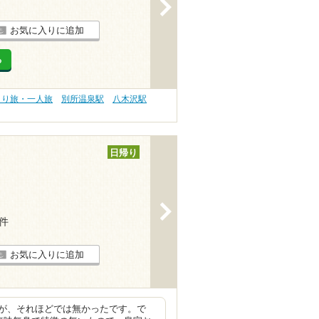
>
お気に入りに追加
る
とり旅・一人旅
別所温泉駅
八木沢駅
日帰り
>
8件
お気に入りに追加
が、それほどでは無かったです。で