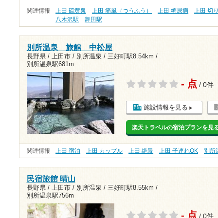
関連情報
上田 硫黄泉
上田 痛風（つうふう）
上田 糖尿病
上田 切
八木沢駅
舞田駅
別所温泉 旅館 中松屋
長野県 / 上田市 / 別所温泉 /
三好町駅8.54km
/
別所温泉駅681m
- 点
/ 0件
施設情報を見る
楽天トラベルの宿泊プランを見
関連情報
上田 宿泊
上田 カップル
上田 絶景
上田 子連れOK
別所
民宿旅館 晴山
長野県 / 上田市 / 別所温泉 /
三好町駅8.55km
/
別所温泉駅756m
- 点
/ 0件