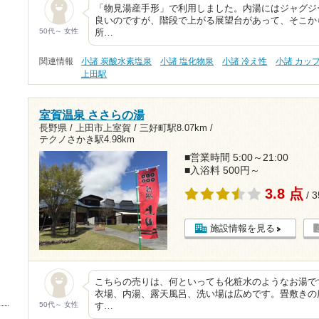
「物見湯産手形」で利用しました。内湯にはジャグジ
良いのですが、階段で上がる展望台があって、そこか
50代～ 女性
所…
関連情報
小諸 炭酸水素塩泉
小諸 塩化物泉
小諸 冷え性
小諸 カッ
上田駅
室賀温泉 ささらの湯
長野県 / 上田市上室賀 /
三好町駅8.07km
/
テクノさかき駅4.98km
■営業時間 5:00～21:00
■入浴料 500円～
3.8 点
/ 
施設情報を見る
こちらの売りは、何といっても化粧水のようなお湯で
衣場、内湯、露天風呂、洗い場は広めです。畳敷きの
50代～ 女性
す…