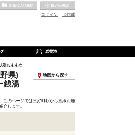
お気に入りの温泉
最近の履歴
ログイン
ID作成
グ
岩盤浴
銭湯おすすめ
野県)
地図から探す
ー銭湯
。このページでは三好町駅から直線距離
紹介します。