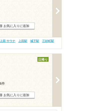
>
お気に入りに追加
上田 サウナ
上田駅
城下駅
三好町駅
日帰り
>
34件
お気に入りに追加