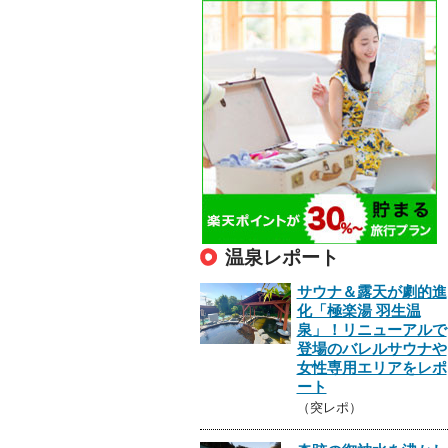
温泉レポート
サウナ＆露天が劇的進
化「極楽湯 羽生温
泉」！リニューアルで
登場のバレルサウナや
女性専用エリアをレポ
ート
（突レポ）