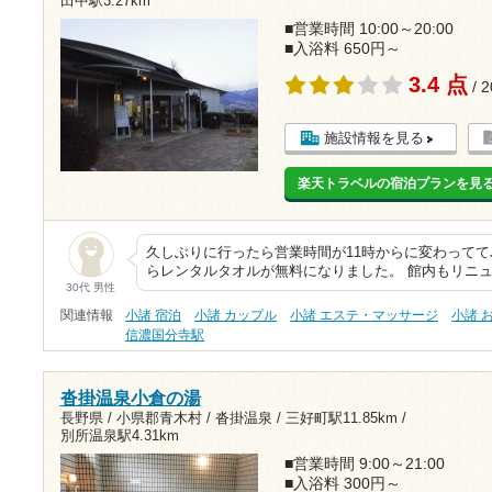
田中駅3.27km
■営業時間 10:00～20:00
■入浴料 650円～
3.4 点
/ 
施設情報を見る
楽天トラベルの宿泊プランを見
久しぶりに行ったら営業時間が11時からに変わってて
らレンタルタオルが無料になりました。 館内もリニ
30代 男性
関連情報
小諸 宿泊
小諸 カップル
小諸 エステ・マッサージ
小諸 
信濃国分寺駅
沓掛温泉小倉の湯
長野県 / 小県郡青木村 / 沓掛温泉 /
三好町駅11.85km
/
別所温泉駅4.31km
■営業時間 9:00～21:00
■入浴料 300円～