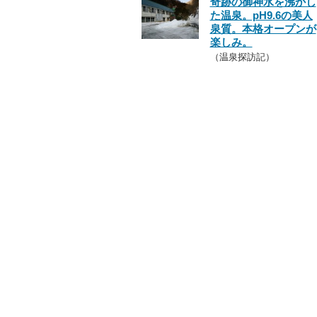
奇跡の御神水を沸かし
た温泉。pH9.6の美人
泉質。本格オープンが
楽しみ。
（温泉探訪記）