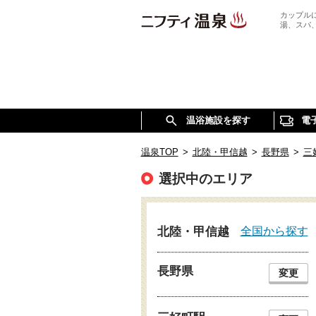
カップル
湯、スパ
温浴施設を探す
電
温泉TOP
>
北陸・甲信越
>
長野県
>
三
選択中のエリア
全国から探す
北陸・甲信越
長野県
変更