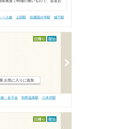
無味無臭で特徴の無いもので、皇室お
・一人旅
上田駅
信濃国分寺駅
城下駅
日帰り
宿泊
>
お気に入りに追加
子旅・女子会
別所温泉駅
八木沢駅
日帰り
宿泊