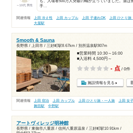
も、入場者500万人突破の幟が立っていました。湯は
～10代 男性
手…
関連情報
上田 冷え性
上田 カップル
上田 子連れOK
上田 ひとり旅
大屋駅
Smooth & Sauna
長野県 / 上田市 /
三好町駅8.67km
/
別所温泉駅807m
■営業時間 10:30～16:00
■入浴料 4,500円～
- 点
/ 0件
施設情報を見る
関連情報
上田 宿泊
上田 カップル
上田 ひとり旅・一人旅
上田 女
舞田駅
中野駅
アートヴィレッジ明神館
長野県 / 東御市八重原 / 信州八重原温泉 /
三好町駅10.91km
/