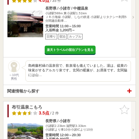
4.0点
/ 35 件
長野県 / 小諸市 / 中棚温泉
小諸駅588m
東小諸駅1.51km
ＪＲ小海線 小諸駅、しなの鉄道 小諸駅よりタクシー利用5
分関越自動車…
営業時間 11:00～15:00
入浴料金 1,200円～
日帰り
宿泊
カップル
楽天トラベルの宿泊プランを見る
島崎藤村縁の温泉宿で、飲泉場も備えていました。湯は、硫黄の
味覚がするアルカリ泉です。玄関の暖簾が、お洒落です。玄関脇
には山…
～10代
男性
関連情報から探す
布引温泉こもろ
お気に入
りに追加
3.5点
/ 2 件
長野県 / 小諸市
小諸駅2.23km
滋野駅3.33km
小諸駅より車10分小諸ICより10分
営業時間 12:00～20:30
入浴料金 800円～