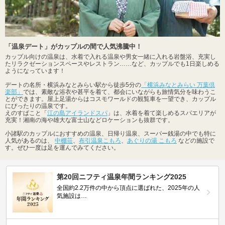
「温泉デート」がカップルの間で人気沸騰中！
カップル向けの温泉は、水着で入れる温泉や男女一緒に入れる岩盤浴、充実し
たリラクゼーションスペースやレストラン……など、カップルでも1日楽しめる
ようになっています！
デートの名所・横浜みなとみらい駅から徒歩5分の
「横浜みなとみらい 万葉倶
楽部」
では、素敵な浴衣や甚平を着て、都会にいながらも旅情気分を味わうこ
とができます。屋上足湯からはコスモワールドの観覧車を一望でき、カップル
にぴったりの温泉です。
えのすぱこと「
江の島アイランドスパ
」は、水着を着て楽しめるスパエリアが
充実！湘南の海や雄大な富士山などロケーションも抜群です。
小諸駅のカップルにおすすめの温泉、日帰り温泉、スーパー銭湯の中でも特に
人気があるのは、
中棚荘
、
布引温泉こもろ
、
あぐりの湯 こもろ
などの施設で
す。ぜひ一度は足を運んでみてください。
第20回ニフティ温泉年間ランキング2025
全国約2.2万件の中から頂点に選ばれた、2025年の人
気施設は…