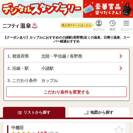
購入済チケットはこちら
ログイン
履歴
メニュー
【クーポンあり】カップルにおすすめの小諸駅(長野県)近くの温泉、日帰り温泉、スー
パー銭湯おすすめ
1. 都道府県
北陸・甲信越 / 長野県
2. 沿線・駅
小諸駅
3. こだわり条件
カップル
こだわり条件を変更する
リストから探す
地図から探す
中棚荘
お気に入
りに追加