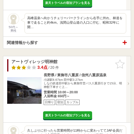
楽天トラベルの宿泊プランを見る
高峰温泉へ向かうチェリーパークラインから右手に外れ、林道を
車で走ること約4km。浅間山登山道の入口に佇む、昭和32年に
開…
50代～
男性
関連情報から探す
アートヴィレッジ明神館
お気に入
りに追加
3.4点
/ 20 件
長野県 / 東御市八重原 / 信州八重原温泉
小諸駅8.67km
田中駅3.27km
しなの鉄道田中駅から東御市営バス八重原行きで15分、明
神館下車すぐ上…
営業時間 10:00～20:00
入浴料金 650円～
日帰り
宿泊
カップル
楽天トラベルの宿泊プランを見る
久しぶりに行ったら営業時間が11時からに変わっててJAF会員だ