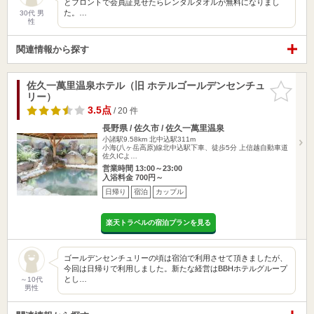
とフロントで会員証見せたらレンタルタオルが無料になりまし
た。…
30代 男
性
関連情報から探す
佐久一萬里温泉ホテル（旧 ホテルゴールデンセンチュ
お気に入
リー）
りに追加
3.5点
/ 20 件
長野県 / 佐久市 / 佐久一萬里温泉
小諸駅9.58km
北中込駅311m
小海(八ヶ岳高原)線北中込駅下車、徒歩5分 上信越自動車道
佐久ICよ…
営業時間 13:00～23:00
入浴料金 700円～
日帰り
宿泊
カップル
楽天トラベルの宿泊プランを見る
ゴールデンセンチュリーの頃は宿泊で利用させて頂きましたが、
今回は日帰りで利用しました。新たな経営はBBHホテルグループ
とし…
～10代
男性