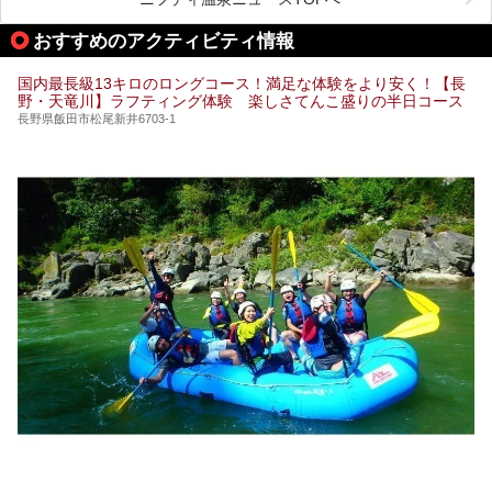
「湯田中大湯」も利用ができます。
おすすめのアクティビティ情報
極上のお湯に浸り上質なお料理に舌鼓、特別な日に泊まりた
い湯田中温泉「松籟荘」を、実際に宿泊した目線で紹介しま
す。
国内最長級13キロのロングコース！満足な体験をより安く！【長
野・天竜川】ラフティング体験 楽しさてんこ盛りの半日コース
長野県飯田市松尾新井6703-1