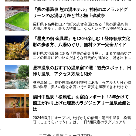
この微笑ましい光景は、長野県にある「地獄谷野猿公苑」で
「熊の湯温泉 熊の湯ホテル」神秘のエメラルドグ
見られるもので、野生のサルが雪景色の中で温泉に浸かる姿
リーンのお湯は万座と並ぶ極上硫黄泉
を間近で観察できます。
長野県下高井郡山ノ内町の志賀高原にある「熊の湯温泉 熊
本記事では、地獄谷野猿公苑の魅力や見どころ、サルと温泉
の湯ホテル」。最大の特徴は、なんといっても神秘的なエメ
との関係性、地獄谷周辺の観光スポットについて紹介しま
ラルドグリーンのお湯。この美しいお湯に魅了され、何度も
す。サルを観察した後にほっこりと浸かれる温泉も紹介する
リピートするファンも多い温泉です。冬はスキーと一緒に楽
ので、野生のサルを観察する貴重な自然体験と温泉をあわせ
「歴史の宿 金具屋」を120%楽しむ！登録有形文化
しみたい極上の温泉を紹介します。
て楽しみたい人は、ぜひ参考にしてください。
財の歩き方、八湯めぐり、無料ツアー完全ガイド
長野県の渋温泉にある「歴史の宿金具屋」。まるで映画やア
ニメの世界に迷い込んだような歴史的な建物と、湧き出る温
泉の恵みが魅力のお宿です。せっかく泊まるなら、その魅力
を隅々まで楽しみたいですよね。この記事では、金具屋での
昼神温泉のおすすめ温泉宿10選！観光スポット、日
滞在を最高の思い出にするための「楽しみ方」を徹底的にご
帰り温泉、アクセス方法も紹介
紹介します！
昼神温泉は、長野県南端の阿智村にある、強アルカリ性が特
徴の温泉。美人の湯と名高いその泉質を満喫できるだけでな
く、日本一の星空鑑賞ができる注目の温泉地です。
昼神温泉では、朝市などの観光スポットや、信州名物のおや
湯田中温泉「松籟荘」を宿泊レポート！3年かけて
きを楽しめるグルメスポットなど、観光を楽しむにはぴった
館主が作り上げた理想のラグジュアリー温泉旅館と
りの場所が豊富にあります。
この記事では、昼神温泉での滞在を充実させる宿泊施設や日
は
帰り温泉、見どころ満載の観光・グルメスポットに加え、ア
クセス方法も順に紹介します。
2024年3月にオープンしたばかりの信州・湯田中温泉「松籟
荘（しょうらいそう）」は、一日5組限定のラグジュアリー
温泉旅館。全室が源泉掛け流しの露天風呂、庭園付きで、プ
ライベートに楽しめる非日常感が味わえます。また宿泊者は
道向かいの「よろづや」の大浴場「桃山風呂」や共同浴場の
ニフティ温泉ニュースTOPへ