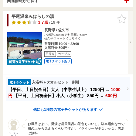
関連情報から探す
平尾温泉みはらしの湯
お気に入
りに追加
3.7点
/ 19 件
長野県 / 佐久市
小諸駅9.59km
岩村田駅3.52km
佐久平スマートICよりすぐ
営業時間 10:00～22:00
入浴料金 800円～
日帰り
カップル
電子チケットあり
入浴料＋タオルセット 割引
電子チケット
【平日、土日祝全日】大人（中学生以上）
1250円
→
1000
円
【平日、土日祝全日】小人（小学生）
850円
→
600円
他にも1種類の電子チケットがあります
お風呂はよい。男湯は露天風呂の景色もいいし。駐車場側なので
柵の上から見えるくらいですが。ドライヤーが少ないかな。男湯
は無料…
50代～