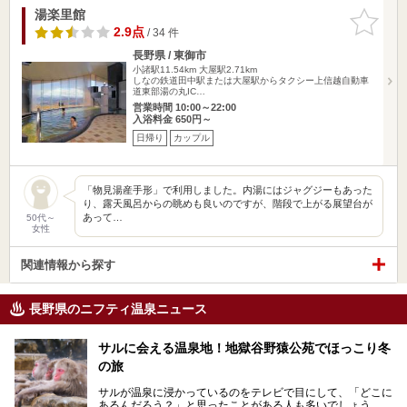
湯楽里館
お気に入
りに追加
2.9点
/ 34 件
長野県 / 東御市
小諸駅11.54km
大屋駅2.71km
しなの鉄道田中駅または大屋駅からタクシー上信越自動車
道東部湯の丸IC…
営業時間 10:00～22:00
入浴料金 650円～
日帰り
カップル
「物見湯産手形」で利用しました。内湯にはジャグジーもあった
り、露天風呂からの眺めも良いのですが、階段で上がる展望台が
あって…
50代～
女性
関連情報から探す
長野県のニフティ温泉ニュース
サルに会える温泉地！地獄谷野猿公苑でほっこり冬
の旅
サルが温泉に浸かっているのをテレビで目にして、「どこに
あるんだろう？」と思ったことがある人も多いでしょう。