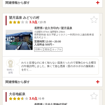
関連情報から探す
望月温泉 みどりの村
お気に入
りに追加
3.3点
/ 10 件
長野県 / 佐久市印内 / 望月温泉
小諸駅6.87km
滋野駅6.29km
長野新幹線 佐久平駅よりタクシー利用20分上越自動車道
佐久ICより…
営業時間 12:00～20:00
入浴料金 500円～
日帰り
宿泊
カップル
わりと近場なのに全く知らない温泉だったので冒険心から土曜日
の午後訪問しました。狭くて急な悪路（昔のボロボロの舗装路）
を行く…
50代～
女性
関連情報から探す
大谷地鉱泉
お気に入
りに追加
3.6点
/ 6 件
長野県 / 北佐久郡御代田町