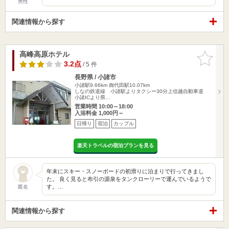
男性
関連情報から探す
高峰高原ホテル
お気に入
りに追加
3.2点
/ 5 件
長野県 / 小諸市
小諸駅9.66km
御代田駅10.07km
しなの鉄道線 小諸駅よりタクシー30分上信越自動車道
小諸ICより県…
営業時間 10:00～18:00
入浴料金 1,000円～
日帰り
宿泊
カップル
楽天トラベルの宿泊プランを見る
年末にスキー・スノーボードの初滑りに泊まりで行ってきまし
た。 良く見ると布引の源泉をタンクローリーで運んでいるようで
す。…
匿名
関連情報から探す