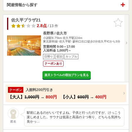
関連情報から探す
佐久平プラザ21
お気に入
りに追加
2.8点
/ 13 件
長野県 / 佐久市
小諸駅6.75km
佐久平駅224m
東北新幹線･佐久平駅･蓼科口出口徒歩2分佐久平ICから3分
営業時間 9:00～17:00
入浴料金 1,000円～
日帰り
宿泊
カップル
クーポンあり
楽天トラベルの宿泊プランを見る
入館料200円引き
クーポン
【大人】
1,000円
→
800円
【小人】
600円
→
400円
駅前にあるのがいいですよね。子供と行ったのですが、けっこう
楽しめました。サウナは低温と高温の２つ有り、どちらも気持ち
良かっ…
匿名