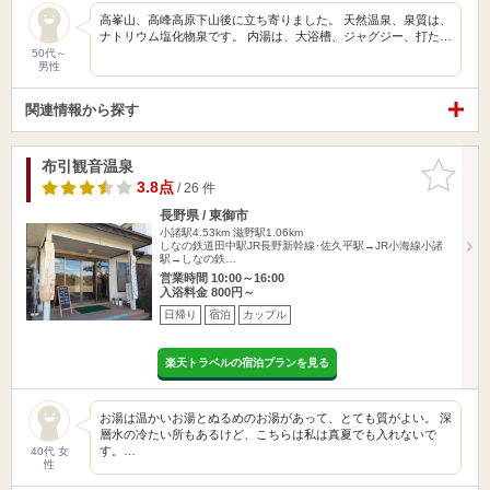
高峯山、高峰高原下山後に立ち寄りました。 天然温泉、泉質は、
ナトリウム塩化物泉です。 内湯は、大浴槽、ジャグジー、打た…
50代～
男性
関連情報から探す
布引観音温泉
お気に入
りに追加
3.8点
/ 26 件
長野県 / 東御市
小諸駅4.53km
滋野駅1.06km
しなの鉄道田中駅JR長野新幹線･佐久平駅→JR小海線小諸
駅→しなの鉄…
営業時間 10:00～16:00
入浴料金 800円～
日帰り
宿泊
カップル
楽天トラベルの宿泊プランを見る
お湯は温かいお湯とぬるめのお湯があって、とても質がよい。 深
層水の冷たい所もあるけど、こちらは私は真夏でも入れないで
す。…
40代 女
性