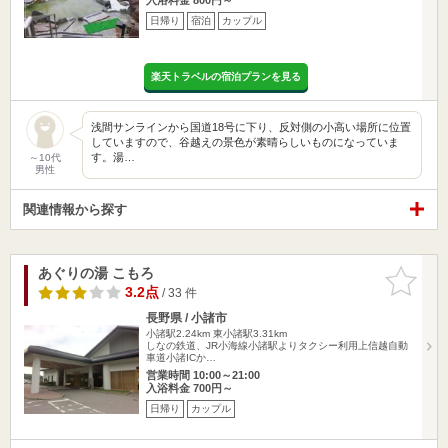
日帰り
宿泊
カップル
楽天トラベルの宿泊プランを見る
浅間サンラインから国道18号に下り、反対側の小高い場所に位置
していますので、谷越えの景色が素晴らしいものになっていま
す。湯…
～10代
男性
関連情報から探す
あぐりの湯 こもろ
お気に入
りに追加
3.2点
/ 33 件
長野県 / 小諸市
小諸駅2.24km
東小諸駅3.31km
しなの鉄道、JR小海線小諸駅よりタクシー利用上信越自動
車道小諸ICか…
営業時間 10:00～21:00
入浴料金 700円～
日帰り
カップル