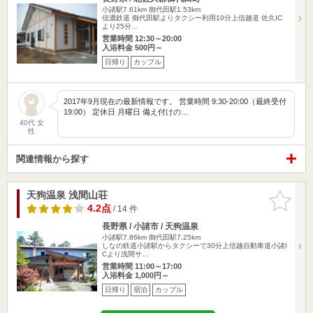
小諸駅7.61km
御代田駅1.53km
信濃鉄道 御代田駅よりタクシー利用10分上信越道 佐久IC
より25分…
営業時間 12:30～20:00
入浴料金 500円～
日帰り
カップル
2017年9月現在の最新情報です。 営業時間 9:30-20:00（最終受付
19:00） 定休日 月曜日 備え付けの…
40代 女
性
関連情報から探す
天狗温泉 浅間山荘
お気に入
りに追加
4.2点
/ 14 件
長野県 / 小諸市 / 天狗温泉
小諸駅7.86km
御代田駅7.25km
しなの鉄道小諸駅からタクシーで30分上信越自動車道小諸I
Cより浅間サ…
営業時間 11:00～17:00
入浴料金 1,000円～
日帰り
宿泊
カップル