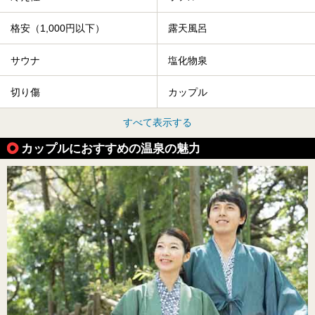
格安（1,000円以下）
露天風呂
サウナ
塩化物泉
切り傷
カップル
すべて表示する
カップルにおすすめの温泉の魅力