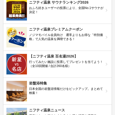
ニフティ温泉 サウナランキング2026
おふろ好きユーザーの投票により、全国No.1サウナが
決定！
ニフティ温泉プレミアムクーポン
ノジマモバイル会員向け 通常よりもお得な「特別価
格」で人気の温泉を満喫できる！
【ニフティ温泉 百名湯2026】
行ってみたい施設に投票してプレゼントを当てよう！
（全10回開催 / 合計260名様）
岩盤浴特集
日本全国の岩盤浴情報だけをピックアップ。まとめて
検索！
ニフティ温泉ニュース