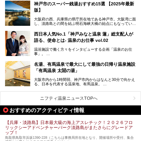
られています。鉄道の駅から温泉街が近く、歩いて回るのに
神戸市のスーパー銭湯おすすめ15選 【2025年最新
ちょうどよい規模で、日帰りでの訪問にもおすすめです。
版】
この記事では、城崎温泉と周辺の見どころから厳選した25
大阪府の西、兵庫県の県庁所在地である神戸市。大阪湾に面
の観光スポットをピックアップ。温泉やご当地グルメなどを
し、淡路島との間を結ぶ明石海峡大橋の始点にもなっていま
盛り込んだ日帰り観光モデルコースも紹介しているので、ぜ
す。古くから港町として栄え、異国情緒の残る異人館街や中
ひ参考にしてくださいね！
華街をはじめ、きらびやかに発展したハーバーランドなど、
西日本人気No.1「神戸みなと温泉 蓮」総支配人が
人気観光スポットもめじろ押しです。
語る、使命とは- 温泉のお仕事 vol.02
そして、温泉好きの視点から見ると、神戸市といえば何とい
っても「有馬温泉」。日本三古湯の一角をなす、歴史ある名
温浴施設で働く方々をインタビューする企画「温泉のお仕
湯です。そのお湯をリーズナブルに体験できる健康ランドや
事」。
スーパー銭湯があったら……。今回はそんな希望に沿う施設
第2弾はニフティ温泉年間ランキング2018で全国総合ランキ
も含め、おすすめのスパ銭をピックアップしてご紹介してい
ング西日本1位、2年連続「ベストオブ宿泊賞」に輝いた
きます！
名湯、有馬温泉で最大にして最強の日帰り温泉施設
「神戸みなと温泉 蓮」の魅力に迫りました！
「有馬温泉 太閤の湯」
大阪市内から1時間弱、神戸市内からはなんと30分で向かえ
る、日本を代表する温泉地、有馬温泉。
そのなかでも最大の規模を誇る「有馬温泉 太閤の湯」は、
有名な「金泉」と「銀泉」に加え、人工のの炭酸泉まで楽し
める、ある意味「最強」ともいえる施設です。
ニフティ温泉ニュースTOPへ
今回は自慢のお湯をメインにその魅力の数々を紹介します！
おすすめのアクティビティ情報
【兵庫・淡路島】日本最大級の海上アスレチック！２０２６フロ
リックシーアドベンチャーパーク淡路島がまたさらにグレードア
ップ！
鳥取県鳥取市浜坂1390‐228（こちらは事務局所在地となり、開催場所や受付、集合