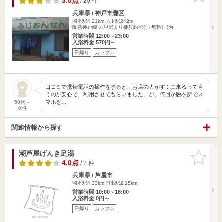
3.0点
/ 20 件
兵庫県 / 神戸市灘区
岡本駅4.21km
六甲駅242m
阪急神戸線 六甲駅より徒歩約4分（無料）3台
営業時間 12:00～23:00
入浴料金 570円～
日帰り
カップル
口コミで携帯電話の操作をすると、お店の人がすぐに来るって言
うのが安心で、利用させてもらいました。が、何回か脱衣所でス
マホを…
50代～
女性
関連情報から探す
潮芦屋げんき足湯
お気に入
りに追加
4.0点
/ 2 件
兵庫県 / 芦屋市
岡本駅4.33km
打出駅2.15km
営業時間 10:00～16:00
入浴料金 0円～
日帰り
カップル