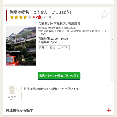
陶泉 御所坊（とうせん ごしょぼう）
お気に入
りに追加
4.2点
/ 20 件
兵庫県 / 神戸市北区 / 有馬温泉
岡本駅7.94km
有馬温泉駅330m
神戸電鉄有馬温泉駅より徒歩3分中国自動車道西宮北ＩCよ
り15分
営業時間 11:00～14:00
入浴料金 2,250円～
日帰り
宿泊
カップル
楽天トラベルの宿泊プランを見る
日帰り湯の値段は1725円だったと思います。
40代 男
性
関連情報から探す