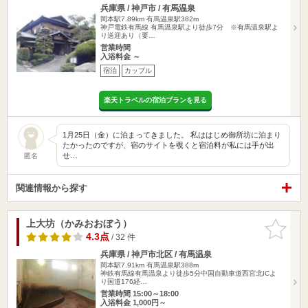
兵庫県 / 神戸市 / 有馬温泉
岡本駅7.89km
有馬温泉駅382m
神戸電鉄有馬線 有馬温泉駅より徒歩7分 ※有馬温泉駅よ
り送迎あり（要…
営業時間
入浴料金 ～
宿泊
カップル
楽天トラベルの宿泊プランを見る
1月25日（金）に泊まってきました。 私ははじめ御所坊に泊まり
たかったのですが、宿のサイトを覗くと宿泊料が私には手が出
せ…
匿名
関連情報から探す
上大坊（かみおおぼう）
お気に入
りに追加
4.3点
/ 32 件
兵庫県 / 神戸市北区 / 有馬温泉
岡本駅7.91km
有馬温泉駅388m
神鉄有馬線有馬温泉より徒歩5分中国自動車道西宮北ICよ
り国道176経…
営業時間 15:00～18:00
入浴料金 1,000円～