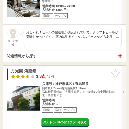
急電車「…
営業時間 10:00～24:00
入浴料金 1,000円～
日帰り
カップル
おしゃれ！ビールの醸造場が併設されていて、クラフトビールが
美味しかったです。 店内は明るくキッズスペースなどもあり、…
30代 女
性
関連情報から探す
月光園 鴻朧館
お気に入
りに追加
3.8点
/ 5 件
兵庫県 / 神戸市北区 / 有馬温泉
岡本駅7.24km
有馬温泉駅1.19km
私鉄神戸電鉄線「有馬温泉駅」より徒歩10分中国自動車
道 西宮北ICよ…
営業時間
入浴料金 ～
日帰り
宿泊
カップル
楽天トラベルの宿泊プランを見る