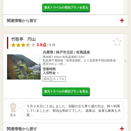
楽天トラベルの宿泊プランを見る
関連情報から探す
竹取亭 円山
お気に入
りに追加
3.8点
/ 4 件
兵庫県 / 神戸市北区 / 有馬温泉
岡本駅7.66km
有馬温泉駅733m
私鉄神戸電鉄線「有馬温泉駅」より送迎有中国自動車道
西宮北ICより約…
営業時間
入浴料金 ～
宿泊
カップル
楽天トラベルの宿泊プランを見る
５月２８日に１泊しました。別邸の立ち寄り湯の方は、時々利用
していましたが、宿泊は初めてでした。 温泉は、金泉も銀泉も大
変…
匿名
関連情報から探す