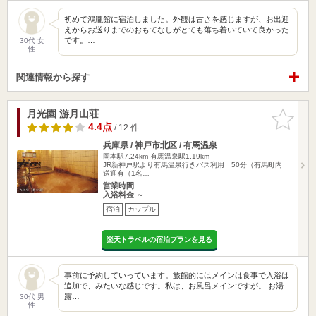
初めて鴻朧館に宿泊しました。外観は古さを感じますが、お出迎
えからお送りまでのおもてなしがとても落ち着いていて良かった
です。…
30代 女
性
関連情報から探す
月光園 游月山荘
お気に入
りに追加
4.4点
/ 12 件
兵庫県 / 神戸市北区 / 有馬温泉
岡本駅7.24km
有馬温泉駅1.19km
JR新神戸駅より有馬温泉行きバス利用 50分（有馬町内
送迎有（1名…
営業時間
入浴料金 ～
宿泊
カップル
楽天トラベルの宿泊プランを見る
事前に予約していっています。旅館的にはメインは食事で入浴は
追加で、みたいな感じです。私は、お風呂メインですが。 お湯
露…
30代 男
性