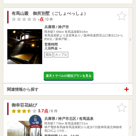
有馬山叢 御所別墅（ごしょべっしょ）
お気に入
りに追加
-点
/ 0 件
兵庫県 / 神戸市
岡本駅7.68km
有馬温泉駅616m
有馬温泉駅より送迎車あり／阪神高速西宮山口東出口から
約6分／新神戸駅…
営業時間
入浴料金 ～
宿泊
カップル
楽天トラベルの宿泊プランを見る
関連情報から探す
御幸荘花結び
お気に入
りに追加
3.7点
/ 6 件
兵庫県 / 神戸市北区 / 有馬温泉
岡本駅7.73km
有馬温泉駅721m
神戸電鉄有馬線有馬温泉駅から徒歩7分阪神高速北神線有
馬口ICより5分…
営業時間 11:30～14:30