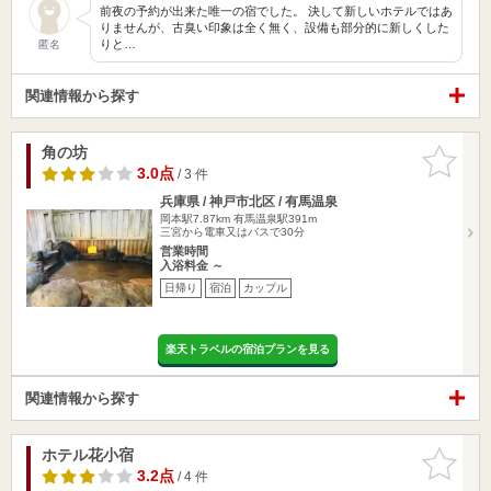
前夜の予約が出来た唯一の宿でした。 決して新しいホテルではあ
りませんが、古臭い印象は全く無く、設備も部分的に新しくした
りと…
匿名
関連情報から探す
角の坊
お気に入
りに追加
3.0点
/ 3 件
兵庫県 / 神戸市北区 / 有馬温泉
岡本駅7.87km
有馬温泉駅391m
三宮から電車又はバスで30分
営業時間
入浴料金 ～
日帰り
宿泊
カップル
楽天トラベルの宿泊プランを見る
関連情報から探す
ホテル花小宿
お気に入
りに追加
3.2点
/ 4 件