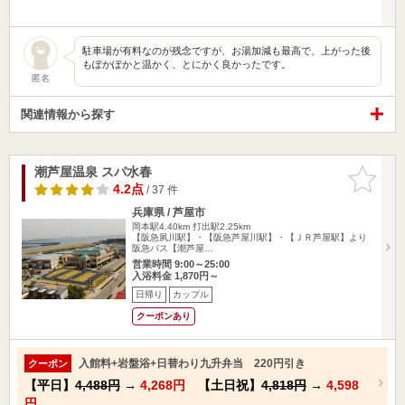
駐車場が有料なのが残念ですが、お湯加減も最高で、上がった後
もぽかぽかと温かく、とにかく良かったです。
匿名
関連情報から探す
潮芦屋温泉 スパ水春
お気に入
りに追加
4.2点
/ 37 件
兵庫県 / 芦屋市
岡本駅4.40km
打出駅2.25km
【阪急夙川駅】・【阪急芦屋川駅】・【ＪＲ芦屋駅】より
阪急バス【潮芦屋…
営業時間 9:00～25:00
入浴料金 1,870円～
日帰り
カップル
クーポンあり
入館料+岩盤浴+日替わり九升弁当 220円引き
クーポン
【平日】
4,488円
→
4,268円
【土日祝】
4,818円
→
4,598
円