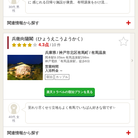
に 感じれる日帰り施設が康貴。 有明源泉をかけ流…
30代 男
性
関連情報から探す
兵衛向陽閣（ひょうえこうようかく）
お気に入
りに追加
4.3点
/ 10 件
兵庫県 / 神戸市北区有馬町 / 有馬温泉
岡本駅8.05km
有馬温泉駅298m
神戸電鉄「有馬温泉駅」徒歩6分
営業時間
入浴料金 ～
宿泊
カップル
楽天トラベルの宿泊プランを見る
至れり尽くせり立地もよく有馬でいちばん好きな宿です✨
40代 女
性
関連情報から探す