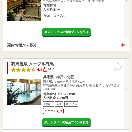
有馬温泉駅などより無料送迎バス有り(時間制)
営業時間
入浴料金 ～
宿泊
カップル
楽天トラベルの宿泊プランを見る
関連情報から探す
有馬温泉 メープル有馬
お気に入
りに追加
4.5点
/ 6 件
兵庫県 / 神戸市北区
岡本駅7.83km
有馬温泉駅711m
有馬温泉駅より徒歩10分(送迎無し)西宮北ICより約20分西
宮山口南…
営業時間 9:00～21:00
入浴料金 1,300円～
日帰り
宿泊
カップル
クーポンあり
楽天トラベルの宿泊プランを見る