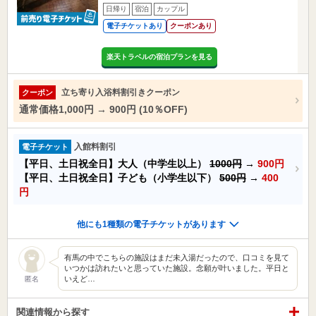
日帰り
宿泊
カップル
電子チケットあり
クーポンあり
楽天トラベルの宿泊プランを見る
立ち寄り入浴料割引きクーポン
クーポン
通常価格1,000円 → 900円 (10％OFF)
入館料割引
電子チケット
【平日、土日祝全日】大人（中学生以上）
1000円
→
900円
【平日、土日祝全日】子ども（小学生以下）
500円
→
400
円
他にも1種類の電子チケットがあります
有馬の中でこちらの施設はまだ未入湯だったので、口コミを見て
いつかは訪れたいと思っていた施設。念願が叶いました。平日と
いえど…
匿名
関連情報から探す