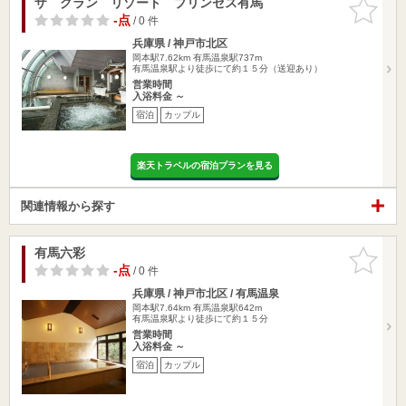
ザ グラン リゾート プリンセス有馬
お気に入
りに追加
-点
/ 0 件
兵庫県 / 神戸市北区
岡本駅7.62km
有馬温泉駅737m
有馬温泉駅より徒歩にて約１５分（送迎あり）
営業時間
入浴料金 ～
宿泊
カップル
楽天トラベルの宿泊プランを見る
関連情報から探す
有馬六彩
お気に入
りに追加
-点
/ 0 件
兵庫県 / 神戸市北区 / 有馬温泉
岡本駅7.64km
有馬温泉駅642m
有馬温泉駅より徒歩にて約１５分
営業時間
入浴料金 ～
宿泊
カップル