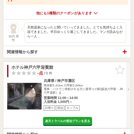
他にも1種類のクーポンがあります
天然温泉になったと聞いていってきました。とても気持ちよく入
浴できました。半日ゆっくり過ごしてきました。マンガ読みなが
ら一人…
30代 男
性
関連情報から探す
ホテル神戸六甲迎賓館
お気に入
りに追加
-点
/ 0 件
兵庫県 / 神戸市灘区
岡本駅5.41km
六甲駅3.84km
電車・バスでご来館される方に最寄りの駅(阪急六甲駅・JR
六甲道駅）ま…
営業時間 11:00～14:00
入浴料金 1,500円～
日帰り
宿泊
カップル
楽天トラベルの宿泊プランを見る