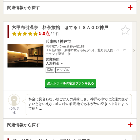
関連情報から探す
六甲布引温泉 料亭旅館 ほてるＩＳＡＧＯ神戸
お気に入
りに追加
5.0点
/ 2 件
兵庫県 / 神戸市
岡本駅7.46km
新神戸駅188m
ＪＲ新幹線・新神戸駅から徒歩5分。北野異人館・ハーバ
ーランド至近。住…
営業時間
入浴料金 ～
宿泊
カップル
楽天トラベルの宿泊プランを見る
料金に見合わない朝ごはんの美味しさ、神戸の中では交通の便が
よいとはいえない山の中の住宅地であるが故の空きっぷりによっ
て宿と…
40代 男
性
関連情報から探す