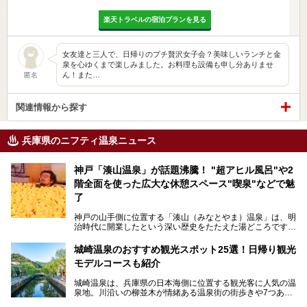
楽天トラベルの宿泊プランを見る
女友達と三人で、日帰りのプチ贅沢女子会？美味しいランチと金
泉を心ゆくまで楽しみました。お料理も設備も申し分ありませ
ん！また…
匿名
関連情報から探す
兵庫県のニフティ温泉ニュース
神戸「湊山温泉」が話題沸騰！ "超アヒル風呂"や2
階全面を使った広大な休憩スペース"喫泉"などで魅
了
神戸の山手側に位置する「湊山（みなとやま）温泉」は、明
治時代に開業したという深い歴史をたたえた湯どころです。
そんな長寿の温泉が今、話題となっています。理由は湯船い
っぱいに浮かぶアヒルちゃん。さらに、ゆったりくつろげて
城崎温泉のおすすめ観光スポット25選！日帰り観光
コワーキングも可能な休憩スペースも人気に。斬新な企画や
モデルコースも紹介
設備で人々をアッと驚かせる湊山温泉の魅力をリポートしま
す。
城崎温泉は、兵庫県の日本海側に位置する観光客に人気の温
泉地。川沿いの柳並木が情緒ある温泉街の街歩きや7つある
外湯巡り、ロープウェイからの絶景、冬のカニ料理などで知