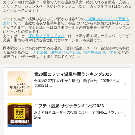
カップル向けの温泉は、水着で入れる温泉や男女一緒に入れる岩盤浴、充実し
たリラクゼーションスペースやレストラン……など、カップルでも1日楽しめる
ようになっています！
デートの名所・横浜みなとみらい駅から徒歩5分の
「横浜みなとみらい 万葉倶
楽部」
では、素敵な浴衣や甚平を着て、都会にいながらも旅情気分を味わうこ
とができます。屋上足湯からはコスモワールドの観覧車を一望でき、カップル
にぴったりの温泉です。
えのすぱこと「
江の島アイランドスパ
」は、水着を着て楽しめるスパエリアが
充実！湘南の海や雄大な富士山などロケーションも抜群です。
岡本駅のカップルにおすすめの温泉、日帰り温泉、スーパー銭湯の中でも特に
人気があるのは、
ふじ温泉
、
潮芦屋げんき足湯
、
潮芦屋温泉 スパ水春
などの
施設です。ぜひ一度は足を運んでみてください。
第20回ニフティ温泉年間ランキング2025
全国約2.2万件の中から頂点に選ばれた、2025年の人
気施設は…
ニフティ温泉 サウナランキング2026
おふろ好きユーザーの投票により、全国No.1サウナが
決定！