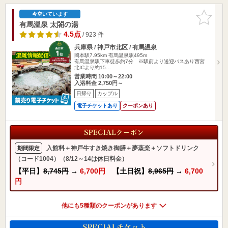
お気に入
今空いています
りに追加
有馬温泉 太閤の湯
4.5点
/ 923 件
兵庫県 / 神戸市北区 / 有馬温泉
岡本駅7.95km
有馬温泉駅495m
有馬温泉駅下車徒歩約7分 ※駅前より送迎バスあり西宮
北ICより約15…
営業時間 10:00～22:00
入浴料金 2,750円～
日帰り
カップル
電子チケットあり
クーポンあり
入館料＋神戸牛すき焼き御膳＋夢蒸楽＋ソフトドリンク
期間限定
（コード1004）（8/12～14は休日料金）
【平日】
8,745円
→
6,700円
【土日祝】
8,965円
→
6,700
円
他にも5種類のクーポンがあります