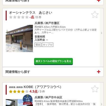
関連情報から探す
オーシャンテラス あじさい
お気に入
りに追加
-点
/ 0 件
兵庫県 / 神戸市灘区
岡本駅5.42km
六甲駅3.81km
六甲ケーブル山上駅からバスで10分（六甲山上駅より送迎
あり。六甲ケー…
営業時間
入浴料金 ～
宿泊
カップル
楽天トラベルの宿泊プランを見る
関連情報から探す
awa awa KOBE（アワアワコウベ）
お気に入
りに追加
4.3点
/ 3 件
兵庫県 / 神戸市中央区
岡本駅6.81km
阪神電鉄本線春日野道駅606m
【電車】 ・阪神電鉄「春日野道」駅から徒歩約10分 ・阪