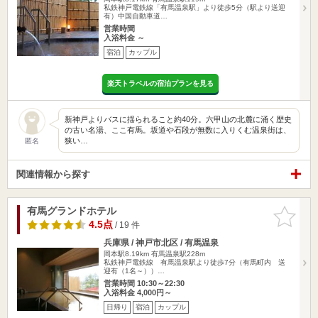
私鉄神戸電鉄線「有馬温泉駅」より徒歩5分（駅より送迎
有）中国自動車道…
営業時間
入浴料金 ～
宿泊
カップル
楽天トラベルの宿泊プランを見る
新神戸よりバスに揺られること約40分。六甲山の北麓に涌く歴史
の古い名湯、ここ有馬。坂道や石段が無数に入りくむ温泉街は、
狭い…
匿名
関連情報から探す
有馬グランドホテル
お気に入
りに追加
4.5点
/ 19 件
兵庫県 / 神戸市北区 / 有馬温泉
岡本駅8.19km
有馬温泉駅228m
私鉄神戸電鉄線 有馬温泉駅より徒歩7分（有馬町内 送
迎有（1名～））…
営業時間 10:30～22:30
入浴料金 4,000円～
日帰り
宿泊
カップル