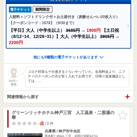
期間限定
電子チケット
入館料＋ソフトドリンク付＋お土産付き（炭酸せんべい20枚入り）
【クーポンコード：1078】（9/30まで）
【平日】大人（中学生以上）
3685円
→
1900円
【土日祝
（8/12~14、12/28~31）】大人（中学生以上）
3905円
→
2200円
他にも9種類の電子チケットがあります
コロナ対策も十分過ぎるぐらいやっていた。会員料金より、ニフ
ティのクーポンの方が安く入れてお得です。日帰り温泉施設とし
ては、…
50代～
男性
関連情報から探す
グリーンリッチホテル神戸三宮 人工温泉・二股湯の
お気に入
華
りに追加
-点
/ 0 件
兵庫県 / 神戸市中央区
岡本駅7.96km
三宮・花時計前駅427m