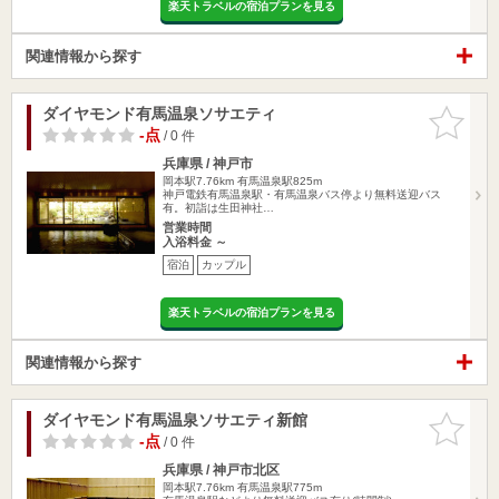
楽天トラベルの宿泊プランを見る
関連情報から探す
ダイヤモンド有馬温泉ソサエティ
お気に入
りに追加
-点
/ 0 件
兵庫県 / 神戸市
岡本駅7.76km
有馬温泉駅825m
神戸電鉄有馬温泉駅・有馬温泉バス停より無料送迎バス
有。初詣は生田神社…
営業時間
入浴料金 ～
宿泊
カップル
楽天トラベルの宿泊プランを見る
関連情報から探す
ダイヤモンド有馬温泉ソサエティ新館
お気に入
りに追加
-点
/ 0 件
兵庫県 / 神戸市北区
岡本駅7.76km
有馬温泉駅775m