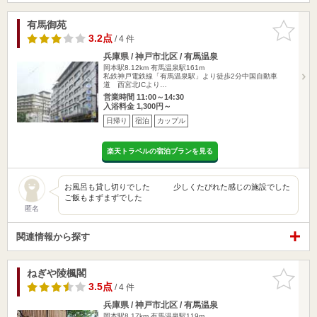
有馬御苑
お気に入
りに追加
3.2点
/ 4 件
兵庫県 / 神戸市北区 / 有馬温泉
岡本駅8.12km
有馬温泉駅161m
私鉄神戸電鉄線「有馬温泉駅」より徒歩2分中国自動車
道 西宮北ICより…
営業時間 11:00～14:30
入浴料金 1,300円～
日帰り
宿泊
カップル
楽天トラベルの宿泊プランを見る
お風呂も貸し切りでした 少しくたびれた感じの施設でした
ご飯もまずまずでした
匿名
関連情報から探す
ねぎや陵楓閣
お気に入
りに追加
3.5点
/ 4 件
兵庫県 / 神戸市北区 / 有馬温泉
岡本駅8.17km
有馬温泉駅119m