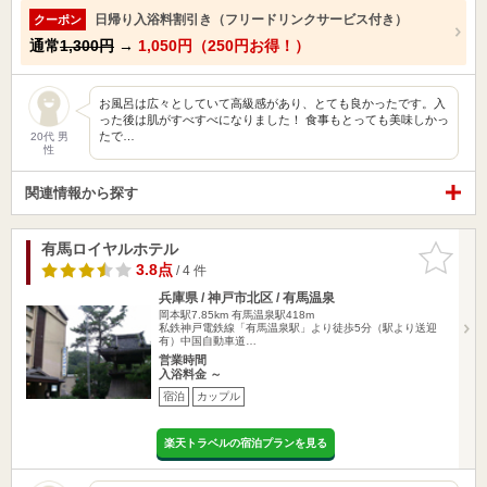
日帰り入浴料割引き（フリードリンクサービス付き）
クーポン
通常
1,300円
→
1,050円（250円お得！）
お風呂は広々としていて高級感があり、とても良かったです。入
った後は肌がすべすべになりました！ 食事もとっても美味しかっ
たで…
20代 男
性
関連情報から探す
有馬ロイヤルホテル
お気に入
りに追加
3.8点
/ 4 件
兵庫県 / 神戸市北区 / 有馬温泉
岡本駅7.85km
有馬温泉駅418m
私鉄神戸電鉄線「有馬温泉駅」より徒歩5分（駅より送迎
有）中国自動車道…
営業時間
入浴料金 ～
宿泊
カップル
楽天トラベルの宿泊プランを見る