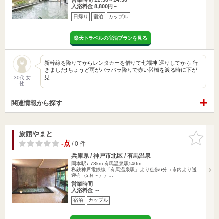
入浴料金 8,800円～
日帰り
宿泊
カップル
楽天トラベルの宿泊プランを見る
新幹線を降りてからレンタカーを借りて七福神 巡りしてから 行
きました❗️ちょうど雨がパラパラ降りで赤い陸橋を渡る時に下が
見…
30代 女
性
関連情報から探す
旅館やまと
お気に入
りに追加
-点
/ 0 件
兵庫県 / 神戸市北区 / 有馬温泉
岡本駅7.73km
有馬温泉駅540m
私鉄神戸電鉄線「有馬温泉駅」より徒歩6分（市内より送
迎有（2名～））…
営業時間
入浴料金 ～
宿泊
カップル