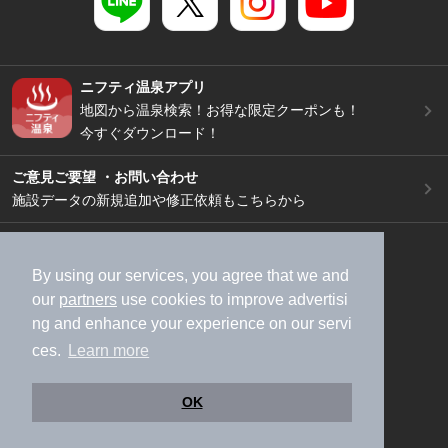
ニフティ温泉アプリ
地図から温泉検索！お得な限定クーポンも！
今すぐダウンロード！
ご意見ご要望 ・お問い合わせ
施設データの新規追加や修正依頼もこちらから
スマートフォン
/
PC
加盟店募集（資料請求）
広告出稿のご案内
By using our services, you agree that we and
our
partners
use cookies to improve advertisi
利用規約
ライフスタイルMEMBERS+規約
ng and enhance your experience on our servi
特定商取引法に基づく表記
ヘルプ
採用情報
ces.
Learn more
運営会社
個人情報保護ポリシー
©NIFTY Lifestyle Co., Ltd.
OK