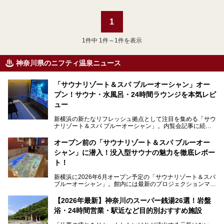
1
1
件中 1件～1件を表示
神奈川県のニフティ温泉ニュース
「サウナリゾート＆スパ ブルーオーシャン」オー
プン！サウナ・水風呂・24時間ラウンジを本気レビ
ュー
新横浜の新たなリフレッシュ拠点として注目を集める「サウ
ナリゾート＆スパ ブルーオーシャン」。内覧会記事に続
き、今回は実際に体験してみたリアルな様子をレポートしま
す。サウナや水風呂の気持ちよさはもちろん、リラックスス
オープン前の「サウナリゾート＆スパ ブルーオー
ペースの過ごしやすさまで徹底チェック。新横浜エリアで日
シャン」に潜入！没入型サウナの魅力を徹底レポー
常の疲れをリセットしたい人、ライブやスポーツ観戦遠征組
は必見です。
ト！
新横浜に2026年6月オープン予定の「サウナリゾート＆スパ
ブルーオーシャン」。館内には最新のプロジェクションマッ
ピングが多用され、まるで世界を旅しているかのような圧倒
的な“没入感（イマーシブ）”を体験できます。
【2026年最新】神奈川のスーパー銭湯26選！岩盤
浴・24時間営業・駅近など目的別おすすめ施設