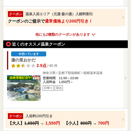
温泉入浴エリア（元湯 森の湯）入館料割引
クーポン
クーポンのご提示で
通常価格より200円引き！
他にも2種類のクーポンがあります
近くのオススメ温泉クーポン
今空いています
湯の里おかだ
2.9点
/ 45 件
神奈川県 / 足柄下郡箱根町 / 箱根湯本温泉
営業時間 11:00～23:00
入浴料金 1,650円～
日帰り
宿泊
入浴料100円引き
クーポン
【大人】
1,650円
→
1,550円
【小人】
800円
→
700円