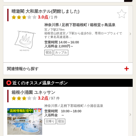
晴遊閣 大和屋ホテル(閉館しました)
お気に入
りに追加
3.0点
/ 1 件
神奈川県 / 足柄下郡箱根町 / 箱根堂ヶ島温泉
宮ノ下駅279m
箱根登山鉄道宮ノ下駅から徒歩5分、専用ロープウェイで
すぐ東名高速道路…
営業時間 14:00～16:00
入浴料金 2,000円～
宿泊
カップル
関連情報から探す
近くのオススメ温泉クーポン
箱根小涌園 ユネッサン
3.2点
/ 97 件
神奈川県 / 足柄下郡箱根町 / 小涌谷温泉
営業時間 10:00～18:00
入浴料金 ～
日帰り
宿泊