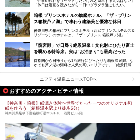
「仕事の疲れをリセットしたいけれど遠出する元気はない」
今回は、そんな大注目の施設に一足先にお邪魔し、その全貌
「休日は漫画を読みながら一日中ダラダラ過ごしたい」
を見学させていただきました！
「子ども連れでも気兼ねなく、家事を忘れてリフレッシュし
たい」
サウナ室の中に咲き誇る桜、魚たちが泳ぐ水風呂、そしてバ
箱根 プリンスホテルの旗艦ホテル、「ザ・プリン
リのビーチを思わせる休憩スペース…。驚きの連続だった館
ス箱根芦ノ湖」で味わう建築美と優雅な休日
そんな「癒やされたい」という願いを叶えてくれるのが、神
内の様子をレポートします！
奈川県のスーパー銭湯。
神奈川県の箱根にプリンスホテル（西武プリンスホテルズ＆
神奈川県には、サウナや岩盤浴、一日中遊べるエンタメ施設
リゾーツ）のホテルは、「ザ・プリンス 箱根芦ノ湖」「芦
など、“非日常”を味わえるスーパー銭湯が数多く揃っていま
ノ湖畔 蛸川温泉 龍宮殿」「箱根湯の花プリンスホテル」
す。しかし、選択肢が多いからこそ「どの施設か迷ってしま
「箱根仙石原プリンスホテル」と4軒あり、今回ご紹介する
う」という人も多いはず。
「龍宮殿」で日帰り絶景温泉！文化財にひたり富士
「ザ・プリンス 箱根芦ノ湖」は、その中でもフラッグシッ
を眺める特等席。実は“お泊まり”も最高だった
プ（旗艦）に位置づけられる特別なホテルです。
そこで今回は、神奈川県内の人気施設26選を「安さ」「岩
盤浴・漫画の充実度」「景色の良さ」「高級感」「深夜営
首都圏から日帰りから1泊旅行にぴったりな箱根温泉郷。な
昭和の日本を代表する建築家の一人、村野藤吾が芦ノ湖の畔
業」「駅近」など、目的別に厳選して紹介します。
かでも芦ノ湖の湖畔は人気の高いエリアです。「絶景日帰り
に建てた桃源郷のようなホテルがここ。自家源泉の温泉や、
今の気分にぴったりの施設を見つけて、最高のリフレッシュ
温泉 龍宮殿本館」は、露天風呂から芦ノ湖と富士山の両方
こだわりぬいた食もあわせて、このホテルの魅力をレポート
時間を過ごす参考にしていただけますと幸いです。
が楽しめるまさに眺望自慢の日帰り温泉。
します。
ニフティ温泉ニュースTOPへ
そしてここは全24室の「箱根 芦ノ湖畔蛸川温泉 龍宮殿」と
───
して宿泊もできます。宿泊者は「龍宮殿本館」の営業時間に
提供元：株式会社西武・プリンスホテルズワールドワイド
おすすめのアクティビティ情報
加えて、朝6時からの宿泊者専用時間帯にも「龍宮殿本館」
【PR】
のお風呂が利用できます。
この記事はザ・プリンス 箱根芦ノ湖のPR記事です。
【神奈川・箱根】紙漉き体験〜世界でたった一つのオリジナル和
今回は日帰り温泉としての「絶景日帰り温泉 龍宮殿本館
紙を作ろう（箱根湯本駅より徒歩5分）
（以下、龍宮殿本館）」と、旅館としての「箱根 芦ノ湖畔
蛸川温泉 龍宮殿（以下、龍宮殿）」の両方の魅力をたっぷ
神奈川県足柄下郡箱根町湯本691-10 浅野ビル2階
りお伝えします！
ここは箱根神社、九頭龍神社、白龍神社、箱根元宮と箱根の
4つの神社に囲まれたパワースポットです。
───
提供元：株式会社西武・プリンスホテルズワールドワイド