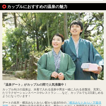
カップルにおすすめの温泉の魅力
「温泉デート」がカップルの間で人気沸騰中！
カップル向けの温泉は、水着で入れる温泉や男女一緒に入れる岩盤浴、充実し
たリラクゼーションスペースやレストラン……など、カップルでも1日楽しめる
ようになっています！
デートの名所・横浜みなとみらい駅から徒歩5分の
「横浜みなとみらい 万葉倶
楽部」
では、素敵な浴衣や甚平を着て、都会にいながらも旅情気分を味わうこ