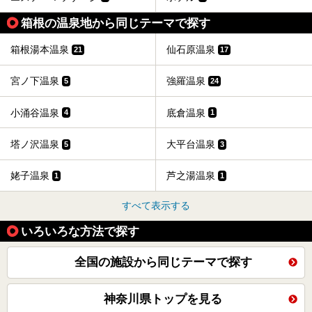
箱根の温泉地から同じテーマで探す
箱根湯本温泉
仙石原温泉
21
17
宮ノ下温泉
強羅温泉
5
24
小涌谷温泉
底倉温泉
4
1
塔ノ沢温泉
大平台温泉
5
3
姥子温泉
芦之湯温泉
1
1
すべて表示する
いろいろな方法で探す
全国の施設から同じテーマで探す
神奈川県トップを見る