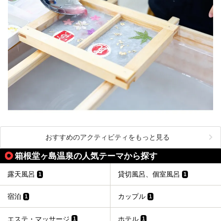
【PR】
この記事は箱根 芦ノ湖畔蛸川温泉 龍宮殿のPR記事です。
おすすめのアクティビティをもっと見る
箱根堂ヶ島温泉の人気テーマから探す
露天風呂
貸切風呂、個室風呂
1
1
宿泊
カップル
1
1
エステ・マッサージ
ホテル
1
1