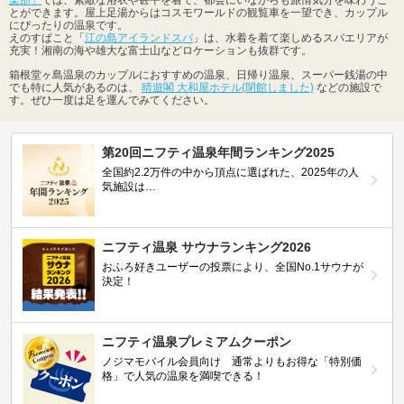
とができます。屋上足湯からはコスモワールドの観覧車を一望でき、カップル
にぴったりの温泉です。
えのすぱこと「
江の島アイランドスパ
」は、水着を着て楽しめるスパエリアが
充実！湘南の海や雄大な富士山などロケーションも抜群です。
箱根堂ヶ島温泉のカップルにおすすめの温泉、日帰り温泉、スーパー銭湯の中
でも特に人気があるのは、
晴遊閣 大和屋ホテル(閉館しました)
などの施設で
す。ぜひ一度は足を運んでみてください。
第20回ニフティ温泉年間ランキング2025
全国約2.2万件の中から頂点に選ばれた、2025年の人
気施設は…
ニフティ温泉 サウナランキング2026
おふろ好きユーザーの投票により、全国No.1サウナが
決定！
ニフティ温泉プレミアムクーポン
ノジマモバイル会員向け 通常よりもお得な「特別価
格」で人気の温泉を満喫できる！