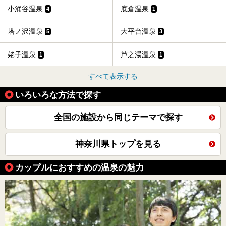
小涌谷温泉
底倉温泉
4
1
塔ノ沢温泉
大平台温泉
5
3
姥子温泉
芦之湯温泉
1
1
すべて表示する
いろいろな方法で探す
全国の施設から同じテーマで探す
神奈川県トップを見る
カップルにおすすめの温泉の魅力