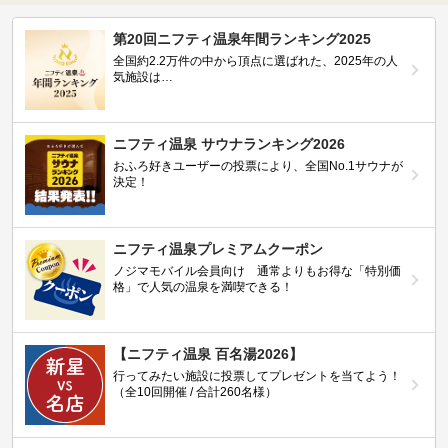
第20回ニフティ温泉年間ランキング2025
全国約2.2万件の中から頂点に選ばれた、2025年の人
気施設は…
ニフティ温泉 サウナランキング2026
おふろ好きユーザーの投票により、全国No.1サウナが
決定！
ニフティ温泉プレミアムクーポン
ノジマモバイル会員向け 通常よりもお得な「特別価
格」で人気の温泉を満喫できる！
【ニフティ温泉 百名湯2026】
行ってみたい施設に投票してプレゼントを当てよう！
（全10回開催 / 合計260名様）