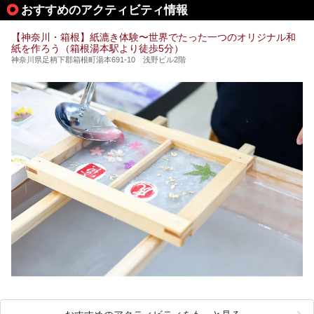
して宿泊もできます。宿泊者は「龍宮殿本館」の営業時間に
提供元：株式会社西武・プリンスホテルズワールドワイド
おすすめのアクティビティ情報
加えて、朝6時からの宿泊者専用時間帯にも「龍宮殿本館」
【PR】
のお風呂が利用できます。
この記事はザ・プリンス 箱根芦ノ湖のPR記事です。
【神奈川・箱根】紙漉き体験〜世界でたった一つのオリジナル和
今回は日帰り温泉としての「絶景日帰り温泉 龍宮殿本館
紙を作ろう（箱根湯本駅より徒歩5分）
（以下、龍宮殿本館）」と、旅館としての「箱根 芦ノ湖畔
蛸川温泉 龍宮殿（以下、龍宮殿）」の両方の魅力をたっぷ
神奈川県足柄下郡箱根町湯本691-10 浅野ビル2階
りお伝えします！
ここは箱根神社、九頭龍神社、白龍神社、箱根元宮と箱根の
4つの神社に囲まれたパワースポットです。
───
提供元：株式会社西武・プリンスホテルズワールドワイド
【PR】
この記事は箱根 芦ノ湖畔蛸川温泉 龍宮殿のPR記事です。