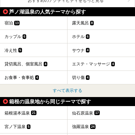
おすすめのアクティビティをもっと見る
芦ノ湖温泉の人気テーマから探す
宿泊
露天風呂
13
8
カップル
ホテル
6
6
冷え性
サウナ
5
4
貸切風呂、個室風呂
エステ・マッサージ
4
4
お食事・食事処
切り傷
4
4
すべて表示する
箱根の温泉地から同じテーマで探す
箱根湯本温泉
仙石原温泉
21
17
宮ノ下温泉
強羅温泉
5
24