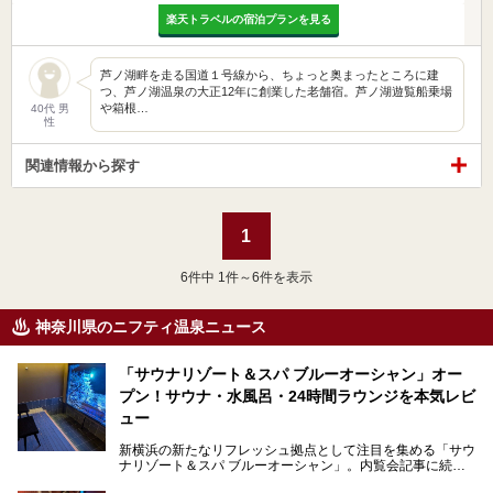
楽天トラベルの宿泊プランを見る
芦ノ湖畔を走る国道１号線から、ちょっと奥まったところに建
つ、芦ノ湖温泉の大正12年に創業した老舗宿。芦ノ湖遊覧船乗場
や箱根…
40代 男
性
関連情報から探す
1
6
件中 1件～6件を表示
神奈川県のニフティ温泉ニュース
「サウナリゾート＆スパ ブルーオーシャン」オー
プン！サウナ・水風呂・24時間ラウンジを本気レビ
ュー
新横浜の新たなリフレッシュ拠点として注目を集める「サウ
ナリゾート＆スパ ブルーオーシャン」。内覧会記事に続
き、今回は実際に体験してみたリアルな様子をレポートしま