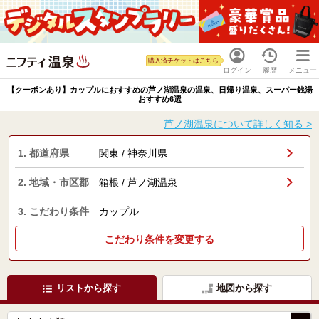
購入済チケットはこちら
ログイン
履歴
メニュー
【クーポンあり】カップルにおすすめの芦ノ湖温泉の温泉、日帰り温泉、スーパー銭湯
おすすめ6選
芦ノ湖温泉について詳しく知る >
1. 都道府県
関東 / 神奈川県
2. 地域・市区郡
箱根 / 芦ノ湖温泉
3. こだわり条件
カップル
こだわり条件を変更する
リストから探す
地図から探す