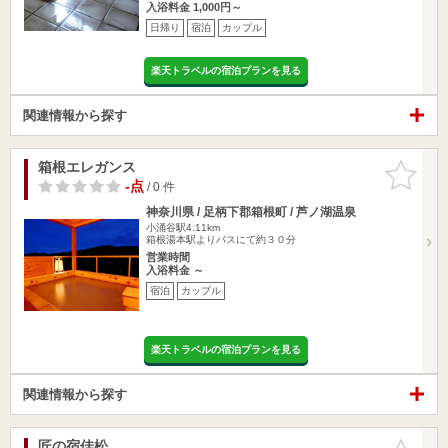
入浴料金 1,000円～
日帰り
宿泊
カップル
楽天トラベルの宿泊プランを見る
関連情報から探す
箱根エレガンス
お気に入
りに追加
-点
/ 0 件
神奈川県 / 足柄下郡箱根町 / 芦ノ湖温泉
小涌谷駅4.11km
箱根湯本駅よりバスにて約３０分
営業時間
入浴料金 ～
宿泊
カップル
楽天トラベルの宿泊プランを見る
関連情報から探す
匠の宿佳松
お気に入