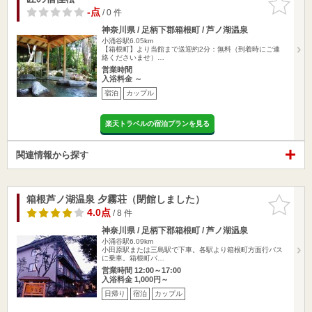
りに追加
-点
/ 0 件
神奈川県 / 足柄下郡箱根町 / 芦ノ湖温泉
小涌谷駅6.05km
【箱根町】より当館まで送迎約2分：無料（到着時にご連
絡くださいませ）…
営業時間
入浴料金 ～
宿泊
カップル
楽天トラベルの宿泊プランを見る
関連情報から探す
箱根芦ノ湖温泉 夕霧荘（閉館しました）
お気に入
りに追加
4.0点
/ 8 件
神奈川県 / 足柄下郡箱根町 / 芦ノ湖温泉
小涌谷駅6.09km
小田原駅または三島駅で下車。各駅より箱根町方面行バス
に乗車。箱根町バ…
営業時間 12:00～17:00
入浴料金 1,000円～
日帰り
宿泊
カップル