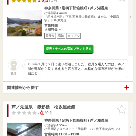
5.0点
/ 1 件
神奈川県 / 足柄下郡箱根町 / 芦ノ湖温泉
小涌谷駅4.44km
「箱根湯本駅」下車(箱根登山鉄道線)、または「小田原
駅」下車(東海道…
営業時間
入浴料金 ～
日帰り
宿泊
カップル
楽天トラベルの宿泊プランを見る
０８年１月に２日に渡り宿泊しました、豊月を選んだのは、芦ノ
湖が部屋から良く見えると言う事と、本格的な懐石料理が自慢の
宿だと…
匿名
関連情報から探す
芦ノ湖温泉 嶽影楼 松坂屋旅館
お気に入
りに追加
-点
/ 0 件
神奈川県 / 足柄下郡箱根町 / 芦ノ湖温泉
小涌谷駅4.55km
小田原駅よりバスにて「元箱根」バス停下車徒歩約３分
営業時間 11:00～19:00