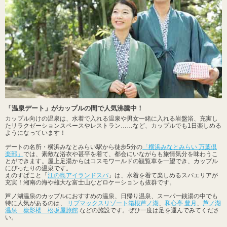
「温泉デート」がカップルの間で人気沸騰中！
カップル向けの温泉は、水着で入れる温泉や男女一緒に入れる岩盤浴、充実し
たリラクゼーションスペースやレストラン……など、カップルでも1日楽しめる
ようになっています！
デートの名所・横浜みなとみらい駅から徒歩5分の
「横浜みなとみらい 万葉倶
楽部」
では、素敵な浴衣や甚平を着て、都会にいながらも旅情気分を味わうこ
とができます。屋上足湯からはコスモワールドの観覧車を一望でき、カップル
にぴったりの温泉です。
えのすぱこと「
江の島アイランドスパ
」は、水着を着て楽しめるスパエリアが
充実！湘南の海や雄大な富士山などロケーションも抜群です。
芦ノ湖温泉のカップルにおすすめの温泉、日帰り温泉、スーパー銭湯の中でも
特に人気があるのは、
リブマックスリゾート箱根芦ノ湖
、
和心亭 豊月
、
芦ノ湖
温泉 嶽影楼 松坂屋旅館
などの施設です。ぜひ一度は足を運んでみてくださ
い。