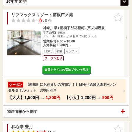
リブマックスリゾート箱根芦ノ湖
お気に入
りに追加
-点
/ 0 件
神奈川県 / 足柄下郡箱根町 / 芦ノ湖温泉
早雲山駅3.10km
ＪＲ「小田原駅」よりお車にて約３０分
営業時間 9:00～18:00
入浴料金 1,200円～
日帰り
宿泊
カップル
クーポンあり
楽天トラベルの宿泊プランを見る
【箱根町にお住まいの方限定！】日帰り温泉入浴料+レン
クーポン
タルタオルセット 300円引き
【大人】
1,500円
→
1,200円
【小人】
1,200円
→
900円
関連情報から探す
和心亭 豊月
お気に入
りに追加