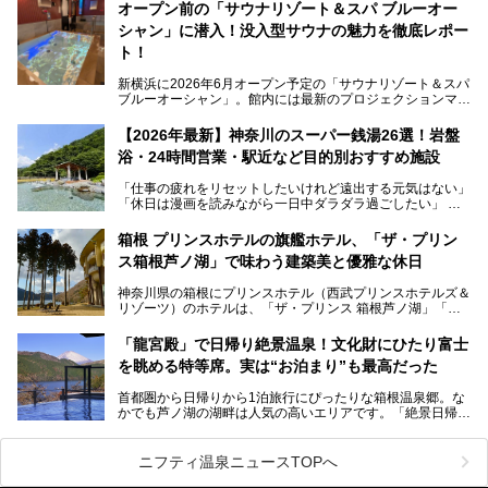
す。サウナや水風呂の気持ちよさはもちろん、リラックスス
オープン前の「サウナリゾート＆スパ ブルーオー
ペースの過ごしやすさまで徹底チェック。新横浜エリアで日
シャン」に潜入！没入型サウナの魅力を徹底レポー
常の疲れをリセットしたい人、ライブやスポーツ観戦遠征組
は必見です。
ト！
新横浜に2026年6月オープン予定の「サウナリゾート＆スパ
ブルーオーシャン」。館内には最新のプロジェクションマッ
ピングが多用され、まるで世界を旅しているかのような圧倒
的な“没入感（イマーシブ）”を体験できます。
【2026年最新】神奈川のスーパー銭湯26選！岩盤
浴・24時間営業・駅近など目的別おすすめ施設
「仕事の疲れをリセットしたいけれど遠出する元気はない」
今回は、そんな大注目の施設に一足先にお邪魔し、その全貌
「休日は漫画を読みながら一日中ダラダラ過ごしたい」
を見学させていただきました！
「子ども連れでも気兼ねなく、家事を忘れてリフレッシュし
たい」
サウナ室の中に咲き誇る桜、魚たちが泳ぐ水風呂、そしてバ
箱根 プリンスホテルの旗艦ホテル、「ザ・プリン
リのビーチを思わせる休憩スペース…。驚きの連続だった館
ス箱根芦ノ湖」で味わう建築美と優雅な休日
そんな「癒やされたい」という願いを叶えてくれるのが、神
内の様子をレポートします！
奈川県のスーパー銭湯。
神奈川県の箱根にプリンスホテル（西武プリンスホテルズ＆
神奈川県には、サウナや岩盤浴、一日中遊べるエンタメ施設
リゾーツ）のホテルは、「ザ・プリンス 箱根芦ノ湖」「芦
など、“非日常”を味わえるスーパー銭湯が数多く揃っていま
ノ湖畔 蛸川温泉 龍宮殿」「箱根湯の花プリンスホテル」
す。しかし、選択肢が多いからこそ「どの施設か迷ってしま
「箱根仙石原プリンスホテル」と4軒あり、今回ご紹介する
う」という人も多いはず。
「龍宮殿」で日帰り絶景温泉！文化財にひたり富士
「ザ・プリンス 箱根芦ノ湖」は、その中でもフラッグシッ
を眺める特等席。実は“お泊まり”も最高だった
プ（旗艦）に位置づけられる特別なホテルです。
そこで今回は、神奈川県内の人気施設26選を「安さ」「岩
盤浴・漫画の充実度」「景色の良さ」「高級感」「深夜営
首都圏から日帰りから1泊旅行にぴったりな箱根温泉郷。な
昭和の日本を代表する建築家の一人、村野藤吾が芦ノ湖の畔
業」「駅近」など、目的別に厳選して紹介します。
かでも芦ノ湖の湖畔は人気の高いエリアです。「絶景日帰り
に建てた桃源郷のようなホテルがここ。自家源泉の温泉や、
今の気分にぴったりの施設を見つけて、最高のリフレッシュ
温泉 龍宮殿本館」は、露天風呂から芦ノ湖と富士山の両方
こだわりぬいた食もあわせて、このホテルの魅力をレポート
時間を過ごす参考にしていただけますと幸いです。
が楽しめるまさに眺望自慢の日帰り温泉。
します。
ニフティ温泉ニュースTOPへ
そしてここは全24室の「箱根 芦ノ湖畔蛸川温泉 龍宮殿」と
───