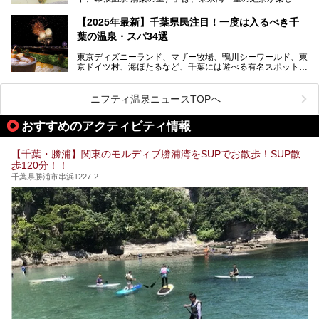
る日帰り温泉です。
設備も天然温泉の露天風呂、サウナ、岩盤浴のほか、高濃度
【2025年最新】千葉県民注目！一度は入るべき千
炭酸泉、海の見えるお休み処や食事処、展望抜群の屋上ま
葉の温泉・スパ34選
で、年代を問わずたっぷり楽しめます。
東京ディズニーランド、マザー牧場、鴨川シーワールド、東
今回は人気のこの施設の中でも、特におススメしたい3つの
京ドイツ村、海ほたるなど、千葉には遊べる有名スポットが
ポイントについて厳選してお届けします。読めばきっと、行
たくさん。そんな千葉県は温泉・スパもすごいんです！千葉
きたくなること間違いなし！
県で生まれ、千葉県で育ち、つい最近まで千葉在住だった私
がお勧めする、一度は入るべき千葉の温泉・スパ34選をま
ニフティ温泉ニュースTOPへ
とめました。
おすすめのアクティビティ情報
【千葉・勝浦】関東のモルディブ勝浦湾をSUPでお散歩！SUP散
歩120分！！
千葉県勝浦市串浜1227-2