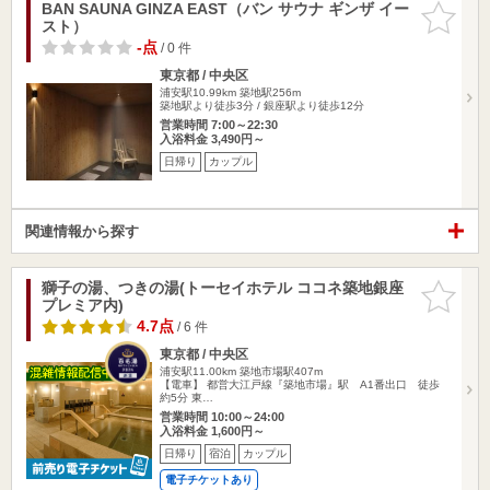
BAN SAUNA GINZA EAST（バン サウナ ギンザ イー
お気に入
スト）
りに追加
-点
/ 0 件
東京都 / 中央区
浦安駅10.99km
築地駅256m
築地駅より徒歩3分 / 銀座駅より徒歩12分
営業時間 7:00～22:30
入浴料金 3,490円～
日帰り
カップル
関連情報から探す
獅子の湯、つきの湯(トーセイホテル ココネ築地銀座
お気に入
プレミア内)
りに追加
4.7点
/ 6 件
東京都 / 中央区
浦安駅11.00km
築地市場駅407m
【電車】 都営大江戸線『築地市場』駅 A1番出口 徒歩
約5分 東…
営業時間 10:00～24:00
入浴料金 1,600円～
日帰り
宿泊
カップル
電子チケットあり