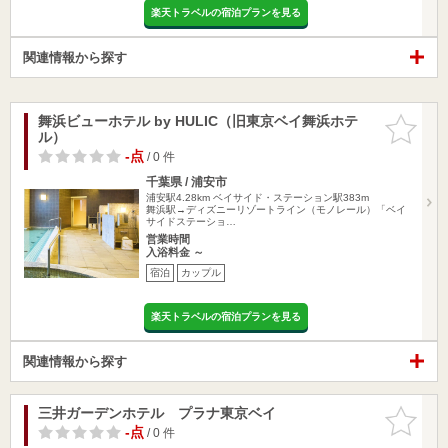
楽天トラベルの宿泊プランを見る
関連情報から探す
舞浜ビューホテル by HULIC（旧東京ベイ舞浜ホテ
お気に入
ル）
りに追加
-点
/ 0 件
千葉県 / 浦安市
浦安駅4.28km
ベイサイド・ステーション駅383m
舞浜駅→ディズニーリゾートライン（モノレール）「ベイ
サイドステーショ…
営業時間
入浴料金 ～
宿泊
カップル
楽天トラベルの宿泊プランを見る
関連情報から探す
三井ガーデンホテル プラナ東京ベイ
お気に入
りに追加
-点
/ 0 件