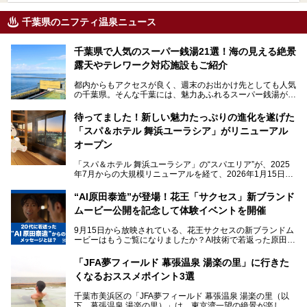
千葉県のニフティ温泉ニュース
千葉県で人気のスーパー銭湯21選！海の見える絶景
露天やテレワーク対応施設もご紹介
都内からもアクセスが良く、週末のお出かけ先としても人気
の千葉県。そんな千葉には、魅力あふれるスーパー銭湯がた
くさんあります。
待ってました！新しい魅力たっぷりの進化を遂げた
「サウナでしっかりととのいたい」「海が見える絶景で非日
「スパ＆ホテル 舞浜ユーラシア」がリニューアル
常を味わいたい」「子連れでも気兼ねなく1日過ごした
い」。
オープン
そんな多様なニーズに応える施設が揃っているため、その日
「スパ＆ホテル 舞浜ユーラシア」の“スパエリア”が、2025
の目的に合った施設がきっと見つかるはずです。
年7月からの大規模リニューアルを経て、2026年1月15日
（木）に再オープン！
さらに最近では、24時間営業で深夜まで滞在できる施設
“AI原田泰造”が登場！花王「サクセス」新ブランド
や、テレワーク・コワーキングスペースを備えた仕事もでき
新設エリアや生まれ変わった浴場・サウナの魅力を、人気キ
るスパも増えており、ただの入浴施設にとどまらない進化を
ムービー公開を記念して体験イベントを開催
ャラクター「ユーラシわん」と一緒にご紹介します。必見の
遂げています。
マル秘情報がたっぷり。ぜひチェックしてみてください！
9月15日から放映されている、花王サクセスの新ブランドム
───
本記事では、人気スーパー銭湯から絶景施設、コワーキング
ービーはもうご覧になりましたか？AI技術で若返った原田泰
提供元：SPA＆HOTEL舞浜ユーラシア【PR】
スペースや休憩スペースが充実した施設、子連れファミリー
造さんが登場して、“前を向くチカラに”というメッセージを
この記事はSPA＆HOTEL舞浜ユーラシアのPRレポート記事
向けの施設など、目的に合わせたおすすめの施設を紹介しま
伝えるムービーです。公開を記念して、スパメッツァおおた
です。
「JFA夢フィールド 幕張温泉 湯楽の里」に行きた
す。
か竜泉寺の湯にて体験イベントを開催。花王サクセスの製品
くなるおススメポイント3選
が無料で試せるチャンスです！
千葉県でスーパー銭湯選びに困った際は、ぜひ参考にしてく
───
ださい。
千葉市美浜区の「JFA夢フィールド 幕張温泉 湯楽の里（以
提供元：花王株式会社【PR】
下、幕張温泉 湯楽の里）」は、東京湾一望の絶景が楽しめ
この記事は花王株式会社商品のPRレポート記事です。