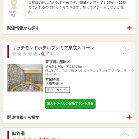
日曜日の朝ぶろがおすすめです。朝風呂と言っても8時から12時
まで入れるのでゆっくりできます。加えてスチームサウナが無
料。こ…
50代～
男性
関連情報から探す
リッチモンドホテルプレミア東京スコーレ
お気に入
りに追加
-点
/ 0 件
東京都 / 墨田区
浦安駅8.70km
押上駅95m
押上駅B3出口より徒歩1分 とうきょうスカイツリー駅より
徒歩3分
営業時間
入浴料金 ～
宿泊
カップル
楽天トラベルの宿泊プランを見る
関連情報から探す
御谷湯
お気に入
りに追加