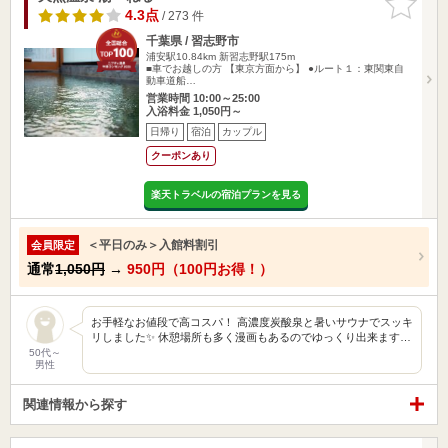
りに追加
4.3点
/ 273 件
千葉県 / 習志野市
浦安駅10.84km
新習志野駅175m
■車でお越しの方 【東京方面から】 ●ルート１：東関東自
動車道船…
営業時間 10:00～25:00
入浴料金 1,050円～
日帰り
宿泊
カップル
クーポンあり
楽天トラベルの宿泊プランを見る
＜平日のみ＞入館料割引
会員限定
通常
1,050円
→
950円（100円お得！）
お手軽なお値段で高コスパ！ 高濃度炭酸泉と暑いサウナでスッキ
リしました✨ 休憩場所も多く漫画もあるのでゆっくり出来ます…
50代～
男性
関連情報から探す