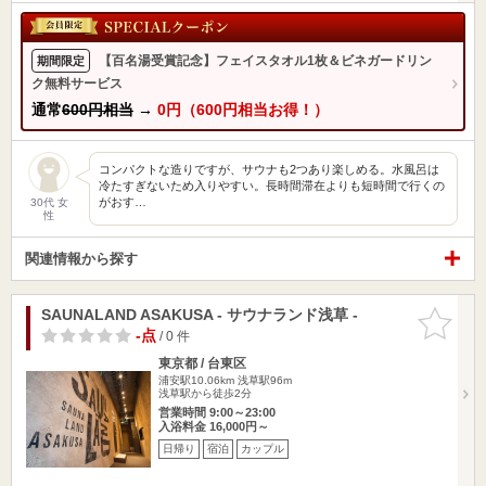
【百名湯受賞記念】フェイスタオル1枚＆ビネガードリン
期間限定
ク無料サービス
通常
600円相当
→
0円（600円相当お得！）
コンパクトな造りですが、サウナも2つあり楽しめる。水風呂は
冷たすぎないため入りやすい。長時間滞在よりも短時間で行くの
がおす…
30代 女
性
関連情報から探す
SAUNALAND ASAKUSA - サウナランド浅草 -
お気に入
りに追加
-点
/ 0 件
東京都 / 台東区
浦安駅10.06km
浅草駅96m
浅草駅から徒歩2分
営業時間 9:00～23:00
入浴料金 16,000円～
日帰り
宿泊
カップル