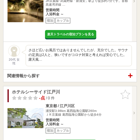
JR京葉線･武蔵野線「新浦安」駅より徒歩約7分です。首都
高速湾岸線 …
営業時間
入浴料金 ～
宿泊
カップル
楽天トラベルの宿泊プランを見る
さほど広いお風呂ではありませんでしたが、充分でした。サウナ
の定員は2人と、狭いですがコロナ対策と考えれば安心でした。
露天風…
20代 女
性
関連情報から探す
ホテルシーサイド江戸川
お気に入
りに追加
-点
/ 0 件
東京都 / 江戸川区
浦安駅3.98km
葛西臨海公園駅260m
ＪＲ京葉線 葛西臨海公園駅から徒歩4分
営業時間
入浴料金 ～
宿泊
カップル