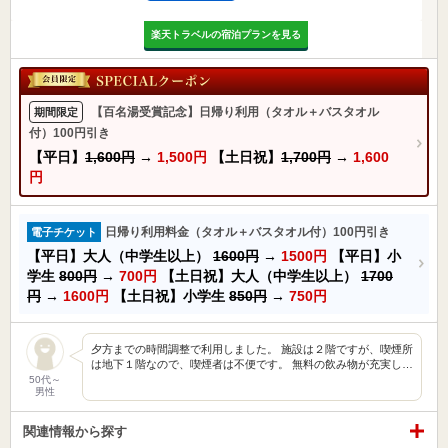
楽天トラベルの宿泊プランを見る
【百名湯受賞記念】日帰り利用（タオル＋バスタオル
期間限定
付）100円引き
【平日】
1,600円
→
1,500円
【土日祝】
1,700円
→
1,600
円
日帰り利用料金（タオル＋バスタオル付）100円引き
電子チケット
【平日】大人（中学生以上）
1600円
→
1500円
【平日】小
学生
800円
→
700円
【土日祝】大人（中学生以上）
1700
円
→
1600円
【土日祝】小学生
850円
→
750円
夕方までの時間調整で利用しました。 施設は２階ですが、喫煙所
は地下１階なので、喫煙者は不便です。 無料の飲み物が充実し…
50代～
男性
関連情報から探す