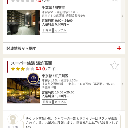
-点
/ 0 件
千葉県 / 浦安市
浦安駅51m
南行徳駅1.09km
東京メトロ東西線 浦安駅 徒歩1分
営業時間 9:00～24:00
入浴料金 5,500円～
日帰り
カップル
関連情報から探す
スーパー銭湯 湯処葛西
お気に入
りに追加
3.1点
/ 71 件
東京都 / 江戸川区
浦安駅1.79km
葛西駅1.35km
【公共交通機関】 ・東京メトロ東西線「葛西駅」 都バス
９番乗り場…
営業時間 10:00～25:00
入浴料金 1,000円～
日帰り
カップル
チケット前払い制。シャワーの一部とドライヤーはリファが設置
されている。お風呂の種類も多く、露天風呂にはTVも設置されて
いて…
30代 男