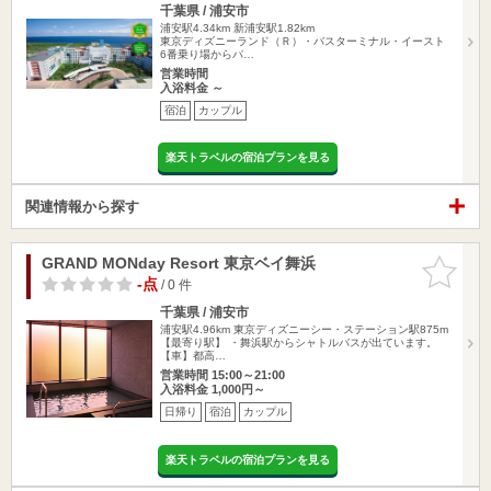
千葉県 / 浦安市
浦安駅4.34km
新浦安駅1.82km
東京ディズニーランド（Ｒ）・バスターミナル・イースト
6番乗り場からパ…
営業時間
入浴料金 ～
宿泊
カップル
楽天トラベルの宿泊プランを見る
関連情報から探す
GRAND MONday Resort 東京ベイ舞浜
お気に入
りに追加
-点
/ 0 件
千葉県 / 浦安市
浦安駅4.96km
東京ディズニーシー・ステーション駅875m
【最寄り駅】 ・舞浜駅からシャトルバスが出ています。
【車】都高…
営業時間 15:00～21:00
入浴料金 1,000円～
日帰り
宿泊
カップル
楽天トラベルの宿泊プランを見る