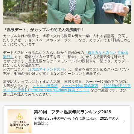
「温泉デート」がカップルの間で人気沸騰中！
カップル向けの温泉は、水着で入れる温泉や男女一緒に入れる岩盤浴、充実し
たリラクゼーションスペースやレストラン……など、カップルでも1日楽しめる
ようになっています！
デートの名所・横浜みなとみらい駅から徒歩5分の
「横浜みなとみらい 万葉倶
楽部」
では、素敵な浴衣や甚平を着て、都会にいながらも旅情気分を味わうこ
とができます。屋上足湯からはコスモワールドの観覧車を一望でき、カップル
にぴったりの温泉です。
えのすぱこと「
江の島アイランドスパ
」は、水着を着て楽しめるスパエリアが
充実！湘南の海や雄大な富士山などロケーションも抜群です。
浦安駅のカップルにおすすめの温泉、日帰り温泉、スーパー銭湯の中でも特に
人気があるのは、
ととのい整作所
、
スーパー銭湯 湯処葛西
、
【2026年9月11日
オープン予定】Premium hotel MONday 舞浜ビューⅡ
などの施設です。ぜひ一
度は足を運んでみてください。
第20回ニフティ温泉年間ランキング2025
全国約2.2万件の中から頂点に選ばれた、2025年の人
気施設は…