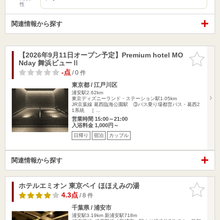
性
関連情報から探す
【2026年9月11日オープン予定】Premium hotel MO
お気に入
Nday 舞浜ビューⅡ
りに追加
-点
/ 0 件
東京都 / 江戸川区
浦安駅2.62km
東京ディズニーランド・ステーション駅1.05km
JR京葉線 葛西臨海公園駅 ③バス乗り場都営バス・葛西2
1系統 ［ …
営業時間 15:00～21:00
入浴料金 1,000円～
日帰り
宿泊
カップル
関連情報から探す
ホテルエミオン 東京ベイ ほほえみの湯
お気に入
りに追加
4.3点
/ 8 件
千葉県 / 浦安市
浦安駅3.19km
新浦安駅718m