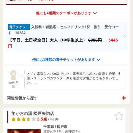
他にも4種類のクーポンがあります
入館料＋岩盤浴＋セルフドリンク1杯 割引 受付コー
電子チケット
ド 10284
【平日、土日祝全日】大人（中学生以上）
6050円
→
5445
円
他にも1種類の電子チケットがあります
とても素敵なスパ施設でした。露天風呂も屋上の足湯も絶景、5
階レストランのカウンター席も絶景で夕陽がとてもきれいでし
た。 …
40代 男
性
関連情報から探す
笑がおの湯 松戸矢切店
お気に入
りに追加
3.5点
/ 44 件
千葉県 / 松戸市
浦安駅10.18km
矢切駅29m