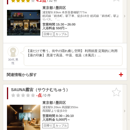
4.2点
/ 32 件
東京都 / 墨田区
浦安駅8.93km
本所吾妻橋駅777m
総武線「錦糸町」駅下車、徒歩16分 総武線「錦糸町」駅よ
りバス。「…
営業時間 15:30～26:00
入浴料金 550円～
日帰り
カップル
【湯だけで整う。街中の隠れ癒し空間】 利用頻度:定期的に利用
【湯の印象】 黒湯で高温、中温、低温（水風呂）…
30代 男
性
関連情報から探す
SAUNA霧宙（サウナむちゅう）
お気に入
りに追加
-点
/ 0 件
東京都 / 墨田区
浦安駅9.26km
両国駅350m
両国駅より徒歩3分
営業時間 8:30～26:10
入浴料金 5,000円～
日帰り
カップル