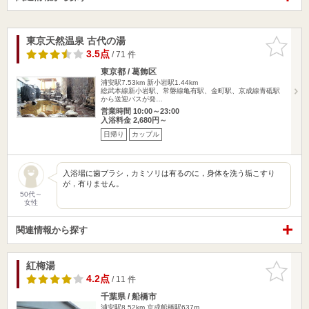
東京天然温泉 古代の湯
お気に入
りに追加
3.5点
/ 71 件
東京都 / 葛飾区
浦安駅7.53km
新小岩駅1.44km
総武本線新小岩駅、常磐線亀有駅、金町駅、京成線青砥駅
から送迎バスが発…
営業時間 10:00～23:00
入浴料金 2,680円～
日帰り
カップル
入浴場に歯ブラシ，カミソリは有るのに，身体を洗う垢こすり
が，有りません。
50代～
女性
関連情報から探す
紅梅湯
お気に入
りに追加
4.2点
/ 11 件
千葉県 / 船橋市
浦安駅8.52km
京成船橋駅637m