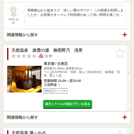
馬喰横山から徒歩スグ、珍しい畳のサウナ！ △の部屋を利用しま
したが、お部屋がオシャレで特別感があって良い時間を過ごせ…
30代 女
性
関連情報から探す
天然温泉 凌雲の湯 御宿野乃 浅草
お気に入
りに追加
-点
/ 0 件
東京都 / 台東区
浦安駅10.48km
浅草駅181m
つくばEXPRESS「浅草」駅より徒歩約4分、銀座線「浅
草」駅より徒…
営業時間 15:00～翌10:00
入浴料金 ～
宿泊
カップル
楽天トラベルの宿泊プランを見る
関連情報から探す
天然温泉 湯～ねる
お気に入