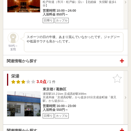
松戸街道（市川・松戸線）沿い 【北総線 矢切駅 徒歩1
分】
営業時間 10:00～24:00
入浴料金 850円～
日帰り
カップル
スポーツの日の午後、あまり混んでいなかったです。ジャグジー
や低温サウナも良かったです。
50代～
女性
関連情報から探す
栄湯
お気に入
りに追加
3.0点
/ 1 件
東京都 / 葛飾区
浦安駅10.21km
京成高砂駅498m
京成本線「京成高砂駅」から徒歩10分京成金町線「柴又
駅」から徒歩11…
営業時間 16:00～23:00
入浴料金 550円～
日帰り
カップル
関連情報から探す