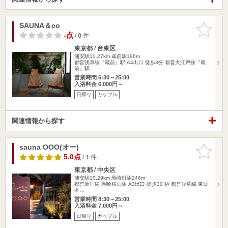
SAUNA＆co
お気に入
りに追加
-点
/ 0 件
東京都 / 台東区
浦安駅10.27km
蔵前駅196m
都営浅草線『蔵前』駅 A4出口 徒歩3分 都営大江戸線『蔵
前』駅 …
営業時間 6:30～25:00
入浴料金 6,000円～
日帰り
カップル
関連情報から探す
sauna OOO(オー)
お気に入
りに追加
5.0点
/ 1 件
東京都 / 中央区
浦安駅10.29km
馬喰町駅246m
都営新宿線 馬喰横山駅 A3出口 徒歩30 秒 都営浅草線 東日
本…
営業時間 8:30～25:00
入浴料金 7,000円～
日帰り
カップル