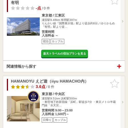
有明
りに追加
-点
/ 0 件
東京都 / 江東区
浦安駅9.48km
有明駅397m
りんかい線『国際展示場』駅より徒歩約6分／ゆりかもめ
『有明』駅より徒…
営業時間
入浴料金 ～
宿泊
カップル
楽天トラベルの宿泊プランを見る
関連情報から探す
HAMANOYU えど遊（iiyu HAMACHO内）
お気に入
りに追加
3.6点
/ 8 件
東京都 / 中央区
浦安駅9.51km
浜町駅500m
・都営地下鉄新宿線「浜町」駅徒歩7分 ・東京メトロ半蔵
門線「水天宮…
営業時間 9:00～23:00
入浴料金 1,500円～
日帰り
カップル