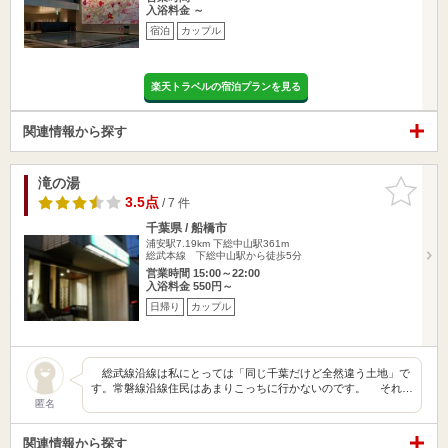
入浴料金 ～
宿泊
カップル
楽天トラベルの宿泊プランを見る
関連情報から探す
滝の湯
お気に入
りに追加
3.5点
/ 7 件
千葉県 / 船橋市
浦安駅7.19km
下総中山駅361m
総武本線 下総中山駅から徒歩5分
営業時間 15:00～22:00
入浴料金 550円～
日帰り
カップル
総武線沿線は私にとっては「同じ千葉だけど全然違う土地」で
す。常磐線沿線住民はあまりこっちに行かないのです。 それ…
匿名
関連情報から探す