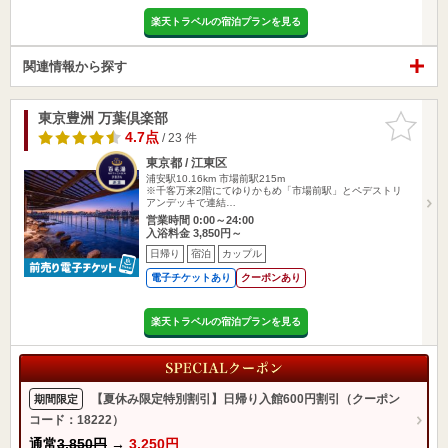
楽天トラベルの宿泊プランを見る
関連情報から探す
東京豊洲 万葉倶楽部
お気に入
りに追加
4.7点
/ 23 件
東京都 / 江東区
浦安駅10.16km
市場前駅215m
※千客万来2階にてゆりかもめ「市場前駅」とペデストリ
アンデッキで連結…
営業時間 0:00～24:00
入浴料金 3,850円～
日帰り
宿泊
カップル
電子チケットあり
クーポンあり
楽天トラベルの宿泊プランを見る
【夏休み限定特別割引】日帰り入館600円割引（クーポン
期間限定
コード：18222）
通常
3,850円
→
3,250円