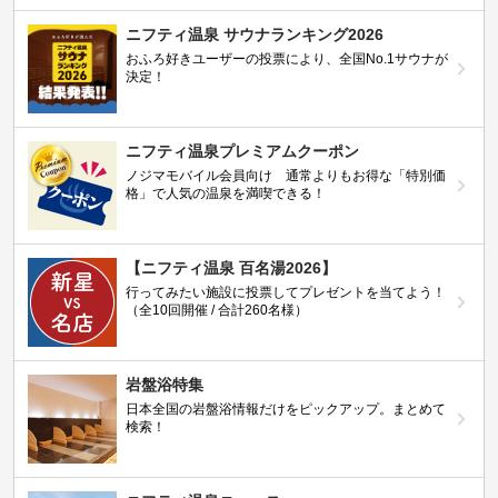
ニフティ温泉 サウナランキング2026
おふろ好きユーザーの投票により、全国No.1サウナが
決定！
ニフティ温泉プレミアムクーポン
ノジマモバイル会員向け 通常よりもお得な「特別価
格」で人気の温泉を満喫できる！
【ニフティ温泉 百名湯2026】
行ってみたい施設に投票してプレゼントを当てよう！
（全10回開催 / 合計260名様）
岩盤浴特集
日本全国の岩盤浴情報だけをピックアップ。まとめて
検索！