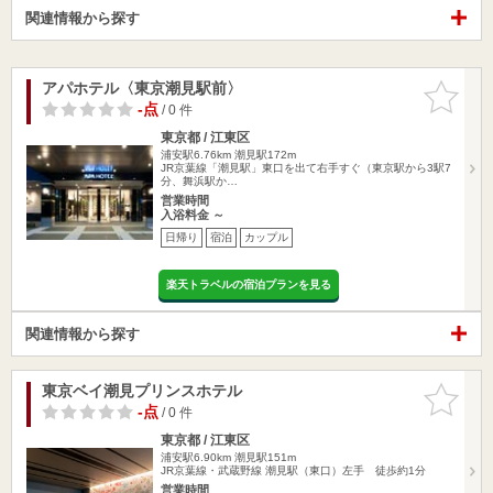
関連情報から探す
アパホテル〈東京潮見駅前〉
お気に入
りに追加
-点
/ 0 件
東京都 / 江東区
浦安駅6.76km
潮見駅172m
JR京葉線「潮見駅」東口を出て右手すぐ（東京駅から3駅7
分、舞浜駅か…
営業時間
入浴料金 ～
日帰り
宿泊
カップル
楽天トラベルの宿泊プランを見る
関連情報から探す
東京ベイ潮見プリンスホテル
お気に入
りに追加
-点
/ 0 件
東京都 / 江東区
浦安駅6.90km
潮見駅151m
JR京葉線・武蔵野線 潮見駅（東口）左手 徒歩約1分
営業時間