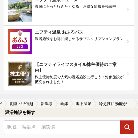
温泉にもっと行きたくなる！お得な情報を掲載中
ニフティ温泉 おふろパス
温浴施設をお得に楽しめるサブスクリプションプラン
【ニフティライフスタイル株主優待のご案
内】
株主優待制度で人気の温浴施設に行こう！対象施設が
拡充されました！
P
北陸・甲信越
新潟県
新津
馬下温泉
冷え性に効能がある馬下温泉の温泉、日帰り温泉、スーパー銭湯おすすめ
温浴施設を探す