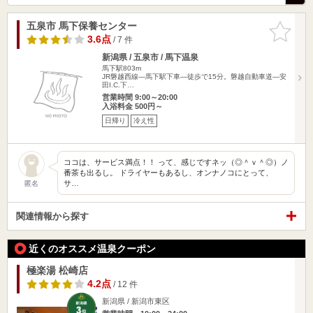
五泉市 馬下保養センター
お気に入
りに追加
3.6点
/ 7 件
新潟県 / 五泉市 / 馬下温泉
馬下駅803m
JR磐越西線―馬下駅下車―徒歩で15分。磐越自動車道―安
田I.C.下…
営業時間 9:00～20:00
入浴料金 500円～
日帰り
冷え性
ココは、サービス満点！！ って、感じですネッ（◎＾ｖ＾◎）ノ
番茶も出るし。 ドライヤーもあるし、オンナノコにとって、
サ…
匿名
関連情報から探す
近くのオススメ温泉クーポン
極楽湯 松崎店
4.2点
/ 12 件
新潟県 / 新潟市東区