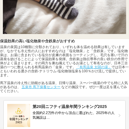
保温効果の高い塩化物泉や含鉄泉がおすすめ
温泉の泉質は10種類に分類されており、いずれも体を温める効果は有しています
が、なかでも冷え性の人におすすめなのは「塩化物泉」と「含鉄泉」です。塩化物
泉は、お湯に含まれている塩分が皮膚の表面をコーティングし、毛穴を塞いで汗の
蒸発を妨げることによって保温効果を発揮。含鉄泉は熱伝導率の良い鉄分の作用で
体がよく温まります。その両方を兼ね備えているお湯として有名なのが、日本三古
湯の一つに数えられる有馬温泉の「金泉」です。
「有馬温泉 太閤の湯」
では日本一
ともいわれる濃さの含鉄-ナトリウム-塩化物強塩泉を100％かけ流しで提供してい
ます。
馬下温泉の冷え性に効能がある温泉、日帰り温泉、スーパー銭湯の中でも特に人気
があるのは、
五泉市 馬下保養センター
などの施設です。ぜひ一度は足を運んでみ
てください。
第20回ニフティ温泉年間ランキング2025
全国約2.2万件の中から頂点に選ばれた、2025年の人
気施設は…