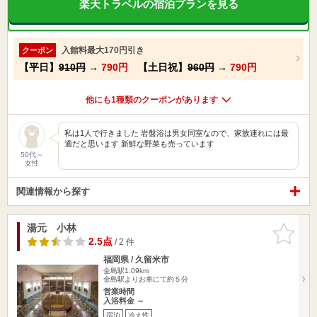
楽天トラベルの宿泊プランを見る
入館料最大170円引き
クーポン
【平日】
910円
→
790円
【土日祝】
960円
→
790円
他にも1種類のクーポンがあります
私は1人で行きました 岩盤浴は男女同室なので、家族連れには最
適だと思います 新鮮な野菜も売っています
50代～
女性
関連情報から探す
湯元 小林
お気に入
りに追加
2.5点
/ 2 件
福岡県 / 久留米市
金島駅1.09km
金島駅よりお車にて約５分
営業時間
入浴料金 ～
宿泊
冷え性