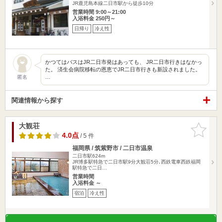
JR鹿児島本線二日市駅から徒歩10分
営業時間 9:00～21:00
入浴料金 250円～
日帰り
冷え性
かつてはバスはJR二日市発はあっても、 JR二日市行きはなかっ
た。 済生会病院移転の恩恵でJR二日市行きも新設されました。
…
匿名
関連情報から探す
大観荘
お気に入
りに追加
4.0点
/ 5 件
福岡県 / 筑紫野市 / 二日市温泉
二日市駅624m
JR博多駅特急で二日市駅9分大観荘5分､西鉄電車西鉄福岡
駅特急で二日…
営業時間
入浴料金 ～
宿泊
冷え性