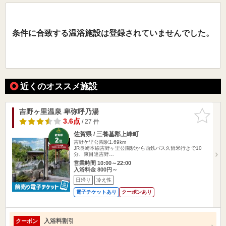
条件に合致する温浴施設は登録されていませんでした。
近くのオススメ施設
吉野ヶ里温泉 卑弥呼乃湯
お気に入
りに追加
3.6点
/ 27 件
佐賀県 / 三養基郡上峰町
吉野ケ里公園駅1.69km
JR長崎本線吉野ヶ里公園駅から西鉄バス久留米行きで10
分、東目達吉野…
営業時間 10:00～22:00
入浴料金 800円～
日帰り
冷え性
電子チケットあり
クーポンあり
入浴料割引
クーポン