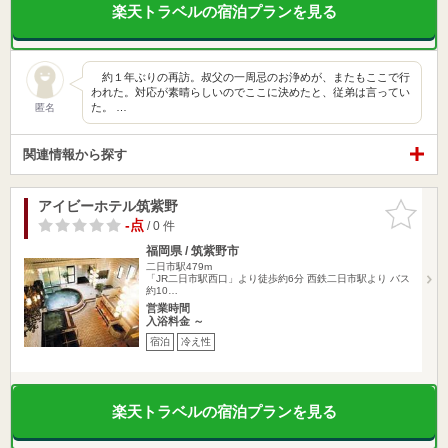
楽天トラベルの宿泊プランを見る
約１年ぶりの再訪。叔父の一周忌のお浄めが、またもここで行
われた。対応が素晴らしいのでここに決めたと、従弟は言ってい
た。 …
匿名
関連情報から探す
アイビーホテル筑紫野
お気に入
りに追加
-点
/ 0 件
福岡県 / 筑紫野市
二日市駅479m
「JR二日市駅西口」より徒歩約6分 西鉄二日市駅より バス
約10…
営業時間
入浴料金 ～
宿泊
冷え性
楽天トラベルの宿泊プランを見る