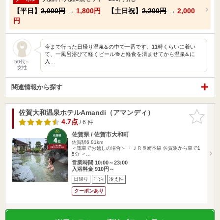
【平日】
2,000円
→
1,800円
【土日祝】
2,200円
→
2,000
円
今まで行った日帰り温泉♨️の中で一番です。11時くらいに着い
て、一風呂浴びて軽くビール🍻と軽食を済ませてから温泉♨️に
入…
50代～
女性
関連情報から探す
佐賀大和温泉ホテルAmandi（アマンディ）
お気に入
りに追加
4.7点
/ 6 件
佐賀県 / 佐賀市大和町
佐賀駅6.81km
＜電車でお越しの場合＞ ・ＪＲ長崎本線 佐賀駅から車で1
5分 ＜…
営業時間 10:00～23:00
入浴料金 910円～
日帰り
宿泊
冷え性
クーポンあり