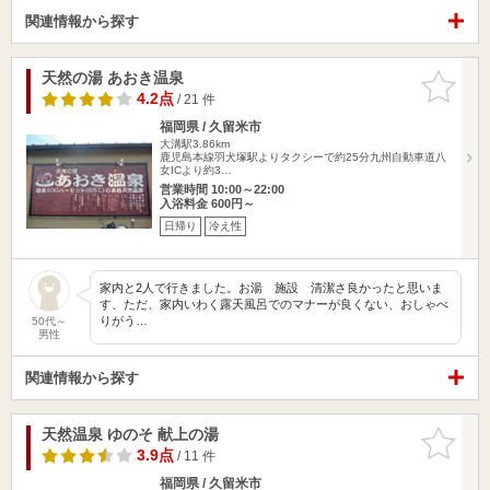
関連情報から探す
天然の湯 あおき温泉
お気に入
りに追加
4.2点
/ 21 件
福岡県 / 久留米市
大溝駅3.86km
鹿児島本線羽犬塚駅よりタクシーで約25分九州自動車道八
女ICより約3…
営業時間 10:00～22:00
入浴料金 600円～
日帰り
冷え性
家内と2人で行きました。お湯 施設 清潔さ良かったと思いま
す、ただ、家内いわく露天風呂でのマナーが良くない、おしゃべ
りがう…
50代～
男性
関連情報から探す
天然温泉 ゆのそ 献上の湯
お気に入
りに追加
3.9点
/ 11 件
福岡県 / 久留米市