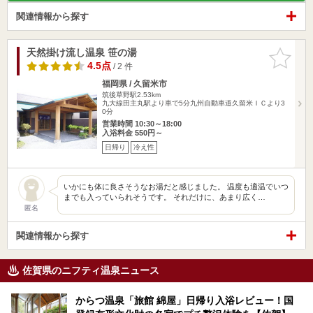
関連情報から探す
天然掛け流し温泉 笹の湯
お気に入
りに追加
4.5点
/ 2 件
福岡県 / 久留米市
筑後草野駅2.53km
九大線田主丸駅より車で5分九州自動車道久留米ＩＣより3
0分
営業時間 10:30～18:00
入浴料金 550円～
日帰り
冷え性
いかにも体に良さそうなお湯だと感じました。 温度も適温でいつ
までも入っていられそうです。 それだけに、あまり広く…
匿名
関連情報から探す
佐賀県のニフティ温泉ニュース
からつ温泉「旅館 綿屋」日帰り入浴レビュー！国