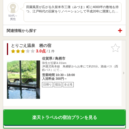
田園風景が広がる久留米市三潴（みづま）町に4000坪の敷地を持
つ、江戸時代の旧家をリノベーションして平成20年に開業した…
50代～
男性
関連情報から探す
とりごえ温泉 栖の宿
お気に入
りに追加
3.0点
/ 1 件
佐賀県 / 鳥栖市
弥生が丘駅4.01km
JR鹿児島本線 鳥栖駅からお車にて約20分。路線バス（西
鉄バス）にて…
営業時間 10:30～18:00
入浴料金 300円～
日帰り
宿泊
冷え性
楽天トラベルの宿泊プランを見る