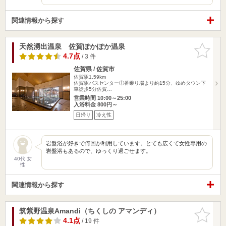
関連情報から探す
天然湧出温泉 佐賀ぽかぽか温泉
お気に入
りに追加
4.7点
/ 3 件
佐賀県 / 佐賀市
佐賀駅1.59km
佐賀駅バスセンター①番乗り場より約15分、ゆめタウン下
車徒歩5分佐賀…
営業時間 10:00～25:00
入浴料金 800円～
日帰り
冷え性
岩盤浴が好きで何回か利用しています。とても広くて女性専用の
岩盤浴もあるので、ゆっくり過ごせます。
40代 女
性
関連情報から探す
筑紫野温泉Amandi（ちくしの アマンディ）
お気に入
りに追加
4.1点
/ 19 件