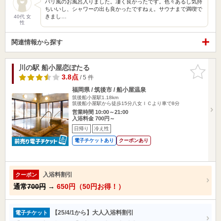
バリ風のお風呂入りました。凄く良かったです。色々あるし気持
ちいいし、シャワーの出も良かったですねぇ。サウナまで満喫で
きまし…
40代 女
性
関連情報から探す
川の駅 船小屋恋ぼたる
お気に入
りに追加
3.8点
/ 5 件
福岡県 / 筑後市 / 船小屋温泉
筑後船小屋駅1.18km
筑後船小屋駅から徒歩15分八女ＩＣより車で8分
営業時間 10:00～21:00
入浴料金 700円～
日帰り
冷え性
電子チケットあり
クーポンあり
入浴料割引
クーポン
通常
700円
→
650円（50円お得！）
【25/4/1から】大人入浴料割引
電子チケット