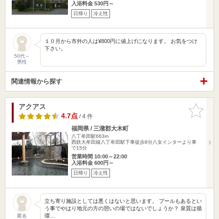
入浴料金 530円～
日帰り
冷え性
１０月から市外の人は¥800円に値上げになります。 お気をつけ
下さい。
50代～
男性
関連情報から探す
アクアス
お気に入
りに追加
4.7点
/ 4 件
福岡県 / 三潴郡大木町
八丁牟田駅663m
西鉄大牟田線八丁牟田駅下車徒歩8分八女インターより車
で15分
営業時間 10:00～22:00
入浴料金 600円～
日帰り
冷え性
立ち寄り施設としては悪くはないと思います。 プールもあるとい
う事でやはり地元の方の憩いの場ではないでしょうか？ 泉質は循
環…
匿名