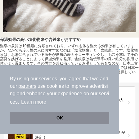
保温効果の高い塩化物泉や含鉄泉がおすすめ
温泉の泉質は10種類に分類されており、いずれも体を温める効果は有しています
が、なかでも冷え性の人におすすめなのは「塩化物泉」と「含鉄泉」です。塩化物
泉は、お湯に含まれている塩分が皮膚の表面をコーティングし、毛穴を塞いで汗の
蒸発を妨げることによって保温効果を発揮。含鉄泉は熱伝導率の良い鉄分の作用で
体がよく温まります。その両方を兼ね備えているお湯として有名なのが、日本三古
湯の一つに数えられる有馬温泉の「金泉」です。
「有馬温泉 太閤の湯」
では日本一
ともいわれる濃さの含鉄-ナトリウム-塩化物強塩泉を100％かけ流しで提供してい
ます。
By using our services, you agree that we and
our
partners
use cookies to improve advertisi
第20回ニフティ温泉年間ランキング2025
ng and enhance your experience on our servi
全国約2.2万件の中から頂点に選ばれた、2025年の人
ces.
Learn more
気施設は…
OK
ニフティ温泉 サウナランキング2026
おふろ好きユーザーの投票により、全国No.1サウナが
決定！