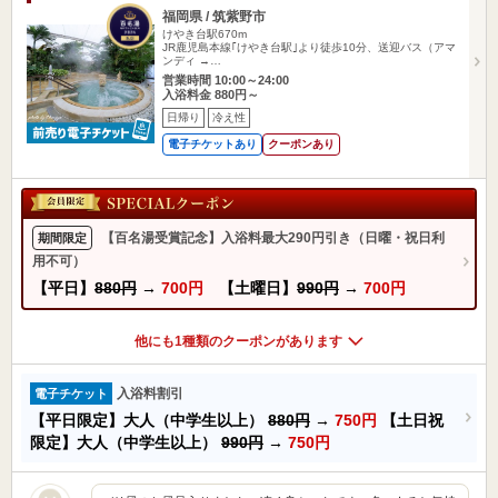
福岡県 / 筑紫野市
けやき台駅670m
JR鹿児島本線｢けやき台駅｣より徒歩10分、送迎バス（アマ
ンディ →…
営業時間 10:00～24:00
入浴料金 880円～
日帰り
冷え性
電子チケットあり
クーポンあり
【百名湯受賞記念】入浴料最大290円引き（日曜・祝日利
期間限定
用不可）
【平日】
880円
→
700円
【土曜日】
990円
→
700円
他にも1種類のクーポンがあります
入浴料割引
電子チケット
【平日限定】大人（中学生以上）
880円
→
750円
【土日祝
限定】大人（中学生以上）
990円
→
750円