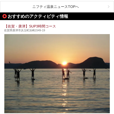
一のサウナと言っても過言ではありません。
底紹介します！
ニフティ温泉ニュースTOPへ
今回は、その大注目のサウナと温泉入浴施設を、男女別浴室
───
ごとに現地取材してきました！ さらには、御船山楽園で同
提供元：うれしの源泉 百年の湯【PR】
おすすめのアクティビティ情報
時開催中のチームラボ作品展も併せてご紹介。アート＆サウ
この記事はうれしの源泉 百年の湯のPRレポート記事です。
ナというかつてどこにも無かった組み合わせで、新体験!し
てみましょう。
【佐賀・唐津】SUP3時間コース
佐賀県唐津市浜玉町浜崎1549-19