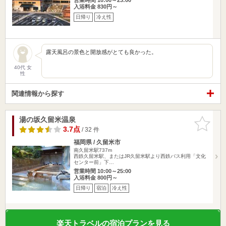
入浴料金 830円～
日帰り
冷え性
露天風呂の景色と開放感がとても良かった。
40代 女
性
関連情報から探す
湯の坂久留米温泉
お気に入
りに追加
3.7点
/ 32 件
福岡県 / 久留米市
南久留米駅737m
西鉄久留米駅、またはJR久留米駅より西鉄バス利用「文化
センター前」下…
営業時間 10:00～25:00
入浴料金 800円～
日帰り
宿泊
冷え性
楽天トラベルの宿泊プランを見る