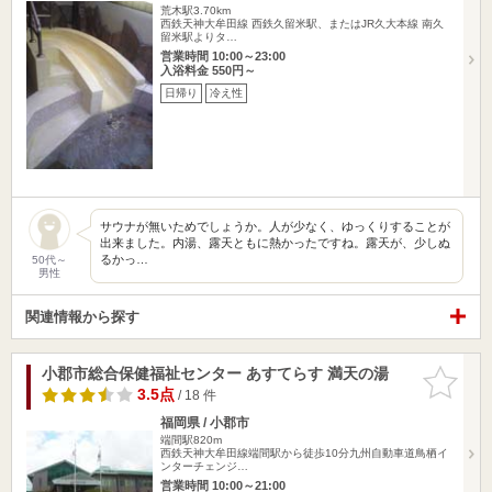
荒木駅3.70km
西鉄天神大牟田線 西鉄久留米駅、またはJR久大本線 南久
留米駅よりタ…
営業時間 10:00～23:00
入浴料金 550円～
日帰り
冷え性
サウナが無いためでしょうか。人が少なく、ゆっくりすることが
出来ました。内湯、露天ともに熱かったですね。露天が、少しぬ
るかっ…
50代～
男性
関連情報から探す
小郡市総合保健福祉センター あすてらす 満天の湯
お気に入
りに追加
3.5点
/ 18 件
福岡県 / 小郡市
端間駅820m
西鉄天神大牟田線端間駅から徒歩10分九州自動車道鳥栖イ
ンターチェンジ…
営業時間 10:00～21:00