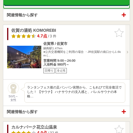
関連情報から探す
佐賀の湯処 KOMOREBI
お気に入
りに追加
4.7点
/ 3 件
佐賀県 / 佐賀市
鍋島駅1.47km
●公共交通機関をご利用の場合 ・JR佐賀駅の南口から1.6k
m (…
営業時間 9:00～24:00
入浴料金 980円～
日帰り
冷え性
ランタンフェス後の足パンパン状態から、こもれびで完全復活で
した！ 【サウナ】 ハナサウナの没入感と、バレルサウナの本
格…
50代～
女性
関連情報から探す
カルナパーク花立山温泉
お気に入
りに追加
4.0点
/ 32 件