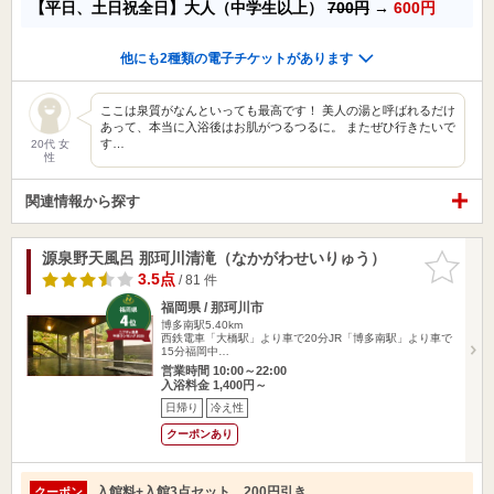
【平日、土日祝全日】大人（中学生以上）
700円
→
600円
他にも2種類の電子チケットがあります
ここは泉質がなんといっても最高です！ 美人の湯と呼ばれるだけ
あって、本当に入浴後はお肌がつるつるに。 またぜひ行きたいで
す…
20代 女
性
関連情報から探す
源泉野天風呂 那珂川清滝（なかがわせいりゅう）
お気に入
りに追加
3.5点
/ 81 件
福岡県 / 那珂川市
博多南駅5.40km
西鉄電車「大橋駅」より車で20分JR「博多南駅」より車で
15分福岡中…
営業時間 10:00～22:00
入浴料金 1,400円～
日帰り
冷え性
クーポンあり
入館料+入館3点セット 200円引き
クーポン