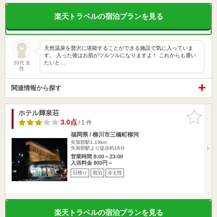
楽天トラベルの宿泊プランを見る
天然温泉を贅沢に堪能することができる施設で気に入っていま
す。 入った後はお肌がツルツルになりますよ！ これからも通い
たいと…
20代 女
性
関連情報から探す
ホテル輝泉荘
お気に入
りに追加
3.0点
/ 1 件
福岡県 / 柳川市三橋町柳河
矢加部駅1.19km
矢加部駅より徒歩約16分
営業時間 8:00～23:00
入浴料金 800円～
日帰り
宿泊
冷え性
楽天トラベルの宿泊プランを見る