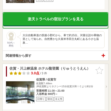
楽天トラベルの宿泊プランを見る
大分自動車道の筑後小郡ICから、車で約15分。河童伝説や果物の
里として知られ、自然豊かな久留米市田主丸町にある小さな温
泉…
50代～
男性
関連情報から探す
佐賀・川上峡温泉 ホテル龍登園（りゅうとうえん）
お気に入
りに追加
3.0点
/ 3 件
佐賀県 / 佐賀市
佐賀駅7.48km
JR佐賀駅よりタクシー15分佐賀大和ＩＣより約2分
営業時間 11:30～21:00
入浴料金 800円～
日帰り
宿泊
冷え性