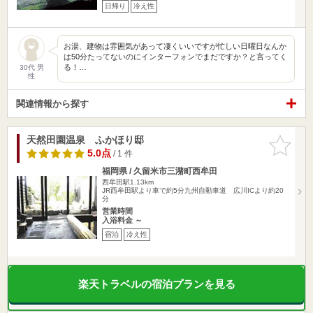
日帰り
冷え性
お湯、建物は雰囲気があって凄くいいですが忙しい日曜日なんか
は50分たってないのにインターフォンでまだですか？と言ってく
る！…
30代 男
性
関連情報から探す
天然田園温泉 ふかほり邸
お気に入
りに追加
5.0点
/ 1 件
福岡県 / 久留米市三潴町西牟田
西牟田駅1.13km
JR西牟田駅より車で約5分九州自動車道 広川ICより約20
分
営業時間
入浴料金 ～
宿泊
冷え性
楽天トラベルの宿泊プランを見る