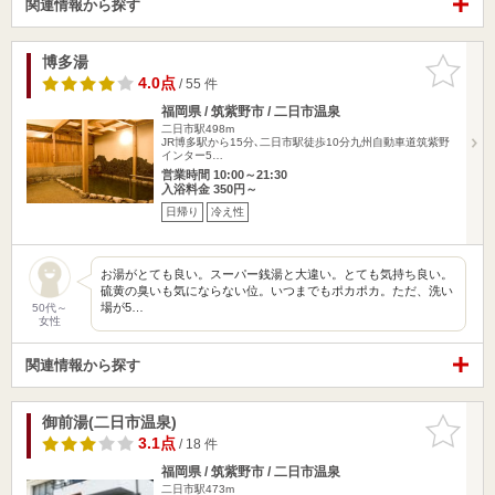
関連情報から探す
博多湯
お気に入
りに追加
4.0点
/ 55 件
福岡県 / 筑紫野市 / 二日市温泉
二日市駅498m
JR博多駅から15分､二日市駅徒歩10分九州自動車道筑紫野
インター5…
営業時間 10:00～21:30
入浴料金 350円～
日帰り
冷え性
お湯がとても良い。スーパー銭湯と大違い。とても気持ち良い。
硫黄の臭いも気にならない位。いつまでもポカポカ。ただ、洗い
場が5…
50代～
女性
関連情報から探す
御前湯(二日市温泉)
お気に入
りに追加
3.1点
/ 18 件
福岡県 / 筑紫野市 / 二日市温泉
二日市駅473m