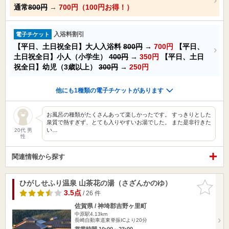
通常
800円
→
700円（100円お得！）
入浴料割引
電子チケット
【平日、土日祝全日】大人入浴料
800円
→
700円
【平日、
土日祝全日】小人（小学生）
400円
→
350円
【平日、土日
祝全日】幼児（3歳以上）
300円
→
250円
他にも1種類の電子チケットがあります
お風呂の種類がたくさんあって楽しかったです。 すっきりとした
泉質で熱すぎず、とても入りやすいお湯でした。 また是非行きた
い…
20代 男
性
関連情報から探す
ひがしせふり温泉 山茶花の湯（さざんかのゆ）
お気に入
りに追加
3.5点
/ 26 件
佐賀県 / 神埼郡吉野ヶ里町
中原駅4.13km
長崎自動車道東脊振ICより20分
営業時間 10:00～23:00