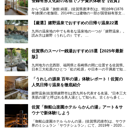
登録有形文化財の名宿でプチ贅沢体験を【佐賀】
からつ温泉「旅館 綿屋」(佐賀県唐津市)は、明治9年(1876
年)創業の老舗宿。2014年には建物の一部が国登録有形文化
財に登録され、この地でもとりわけ格式高い宿の一つです。
しかし良質の自家源泉を所有し、日帰り入浴が可能な点はあ
【厳選】嬉野温泉でおすすめの日帰り温泉22選
まり知られていません。近寄りがたいほどの敷居の高いイメ
ージとは反して、実は温かみある接客が特徴の名宿です。
九州の温泉地の中でも有名な温泉地の一つが「嬉野温泉」。
読み方は嬉野（うれしの）です。
文化財のラグジュアリー名宿で、お得にプチ贅沢体験を。今
日本三大美肌の湯で、入ると肌がツルツルスベスベになりま
回は「旅館 綿屋」の日帰り温泉を中心にレビューします！
すよ。
温泉街には特産の嬉野茶がいただけるお茶屋さんがあった
佐賀県のスーパー銭湯おすすめ15選【2025年最新
り、「美肌祈願」ができる豊玉姫神社があったりと見どころ
満載。
版】
温泉も日帰り温泉施設から老舗の旅館までバラエティに富ん
でいて、老若男女、家族からカップルまで満喫できます。
九州地方の北西部、福岡県と長崎県の間に位置する佐賀県。
時間がゆっくりと流れ、観光も楽しめる嬉野温泉、その中で
日本三大松原のひとつ「虹の松原」や日本一の干満差で知ら
も人気の日帰り温泉を紹介します！
れる有明海の干潟、玄界灘に面した棚田などの美しい風景が
泉質はもちろん、施設も充実している所が多く、いくつも回
魅力です。有田焼や伊万里焼、唐津焼などのやきものが盛ん
「うれしの源泉 百年の湯」体験レポート！佐賀の
りたい場所ばかりですよ。
なことでも知られています。
人気日帰り温泉を徹底紹介
佐賀県にはまた、嬉野温泉や武雄温泉を筆頭に数多くの温泉
があります。泉質は多種多様で、「町の数ほど温泉がある」
嬉野温泉(佐賀県嬉野市)は西九州を代表する名湯。“日本三大
と言われるほど。今回は、そんな佐賀県で特におすすめのス
美肌の湯”と呼ばれる美人湯として知られ、古くから多くの
ーパー銭湯をピックアップしました。
人々に利用され続けてきました。
中でも「うれしの源泉 百年の湯」は、嬉野温泉では数少な
佐賀「御船山楽園ホテル らかんの湯」アート＆サ
い日帰り入浴専門施設のひとつ。多くの常連客や観光客に親
ウナで新体験!しよう
しまれています。
「御船山楽園ホテル らかんの湯」(佐賀県武雄市)は、サウナ
今回は、地元九州在住のニフティ温泉ライターである筆者が
界のミシュラン「サウナシュラン」にて、2019年・2020
「うれしの源泉 百年の湯」を現地体験。定番の大浴場をは
年・2021年の3年連続でグランプリを獲得。名実ともに日本
じめ、人気の家族湯や食事(ランチ)まで、それらの全貌を徹