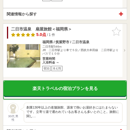
関連情報から探す
二日市温泉 扇屋旅館＜福岡県＞
お気に入
りに追加
5.0点
/ 1 件
福岡県 / 筑紫野市 / 二日市温泉
二日市駅546m
JR 二日市駅より車で５分／西鉄大牟田線 二日市駅より
バスで１０分
営業時間
入浴料金 ～
宿泊
冷え性
楽天トラベルの宿泊プランを見る
創業130年以上の老舗旅館、源泉で熱いお湯好きにはたまらない
です。立寄り湯で通われているお客さんも多いとのこと。旅館に
関し…
30代 男
性