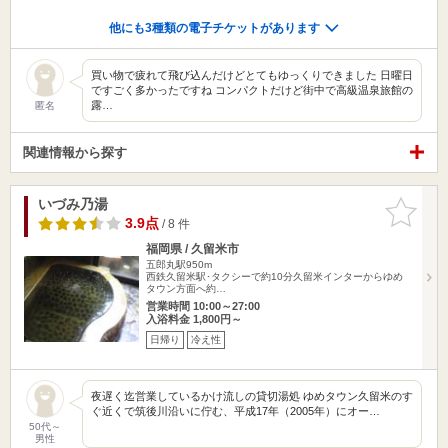
他にも3種類の電子チケットがあります
買い物で疲れて飛び込んだけどとてもゆっくりできました 日曜日
ですごく多かったですね コンパクトだけど街中で高級温泉旅館の
露…
匿名
関連情報から探す
いづみ乃湯
お気に入
りに追加
3.9点
/ 8 件
福岡県 / 久留米市
五郎丸駅950m
西鉄久留米駅･タクシーで約10分久留米インターからゆめ
タウン方面へ約…
営業時間 10:00～27:00
入浴料金 1,800円～
日帰り
冷え性
夜遅く迄営業しているかけ流しの貸切湯処 ゆめタウン久留米のす
ぐ近くで筑後川沿いに佇む、平成17年（2005年）にオー…
50代～
男性