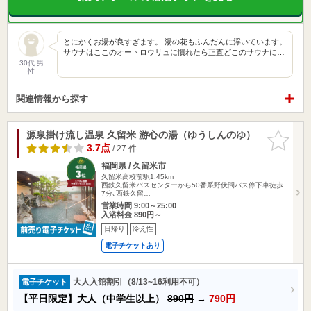
とにかくお湯が良すぎます。 湯の花もふんだんに浮いています。
サウナはここのオートロウリュに慣れたら正直どこのサウナに…
30代 男
性
関連情報から探す
源泉掛け流し温泉 久留米 游心の湯（ゆうしんのゆ）
お気に入
りに追加
3.7点
/ 27 件
福岡県 / 久留米市
久留米高校前駅1.45km
西鉄久留米バスセンターから50番系野伏間バス停下車徒歩
7分､西鉄久留…
営業時間 9:00～25:00
入浴料金 890円～
日帰り
冷え性
電子チケットあり
大人入館割引（8/13~16利用不可）
電子チケット
【平日限定】大人（中学生以上）
890円
→
790円