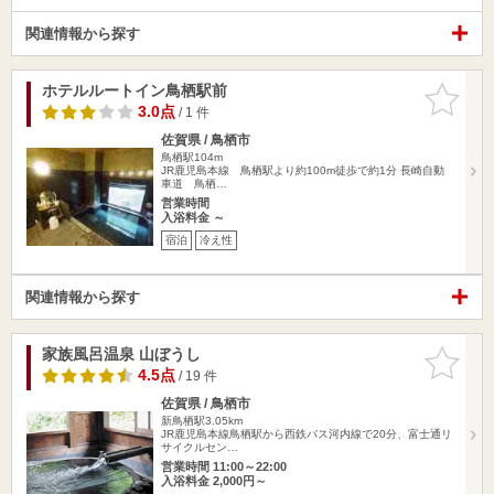
関連情報から探す
ホテルルートイン鳥栖駅前
お気に入
りに追加
3.0点
/ 1 件
佐賀県 / 鳥栖市
鳥栖駅104m
JR鹿児島本線 鳥栖駅より約100m徒歩で約1分 長崎自動
車道 鳥栖…
営業時間
入浴料金 ～
宿泊
冷え性
関連情報から探す
家族風呂温泉 山ぼうし
お気に入
りに追加
4.5点
/ 19 件
佐賀県 / 鳥栖市
新鳥栖駅3.05km
JR鹿児島本線鳥栖駅から西鉄バス河内線で20分、富士通リ
サイクルセン…
営業時間 11:00～22:00
入浴料金 2,000円～