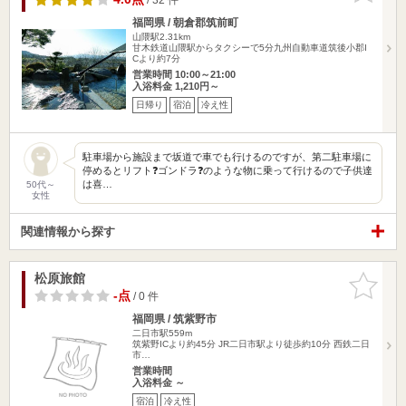
福岡県 / 朝倉郡筑前町
山隈駅2.31km
甘木鉄道山隈駅からタクシーで5分九州自動車道筑後小郡I
Cより約7分
営業時間 10:00～21:00
入浴料金 1,210円～
日帰り
宿泊
冷え性
駐車場から施設まで坂道で車でも行けるのですが、第二駐車場に
停めるとリフト❓ゴンドラ❓のような物に乗って行けるので子供達
は喜…
50代～
女性
関連情報から探す
松原旅館
お気に入
りに追加
-点
/ 0 件
福岡県 / 筑紫野市
二日市駅559m
筑紫野ICより約45分 JR二日市駅より徒歩約10分 西鉄二日
市…
営業時間
入浴料金 ～
宿泊
冷え性