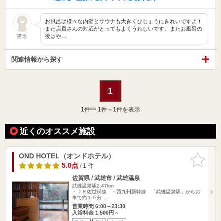
お風呂は様々な内湯とサウナも大きくひじょうにきれいですよ！
また店員さんの対応がとってもよくうれしいです。またお風呂の
後はや…
匿名
関連情報から探す
1
1
件中 1件～1件を表示
近くのオススメ施設
OND HOTEL（オンドホテル）
お気に入
りに追加
5.0点
/ 1 件
佐賀県 / 武雄市 / 武雄温泉
武雄温泉駅2.47km
・ＪＲ佐世保線 ・西九州新幹線 「武雄温泉駅」からお
車で約１０分 …
営業時間 6:00～23:30
入浴料金 1,500円～