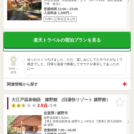
JR佐世保線「武雄温泉駅」より JRバス利用 嬉野温泉駅
下車 徒歩2…
営業時間 12:00～23:00
入浴料金 1,300円～
日帰り
宿泊
冷え性
楽天トラベルの宿泊プランを見る
ゆったりくつろげました。ただ、楽しみにしてたサウナがなくて
残念でした。日帰り温泉で検索してサウナが表示してあったの
に〜
50代～
女性
関連情報から探す
大江戸温泉物語 嬉野館 (旧湯快リゾート 嬉野館）
お気に入
りに追加
2.8点
/ 5 件
佐賀県 / 嬉野市
嬉野温泉駅1.82km
【車】長崎自動車道 嬉野ICより約5分 【電車】西九州新幹
線 嬉野…
営業時間 7:00～24:00
入浴料金 750円～