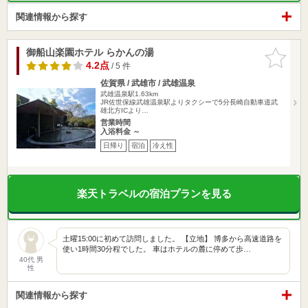
関連情報から探す
御船山楽園ホテル らかんの湯
お気に入
りに追加
4.2点
/ 5 件
佐賀県 / 武雄市 / 武雄温泉
武雄温泉駅1.63km
JR佐世保線武雄温泉駅よりタクシーで5分長崎自動車道武
雄北方ICより…
営業時間
入浴料金 ～
日帰り
宿泊
冷え性
楽天トラベルの宿泊プランを見る
土曜15:00に初めて訪問しました。 【立地】 博多から高速道路を
使い1時間30分程でした。 車はホテルの麓に停めて歩…
40代 男
性
関連情報から探す