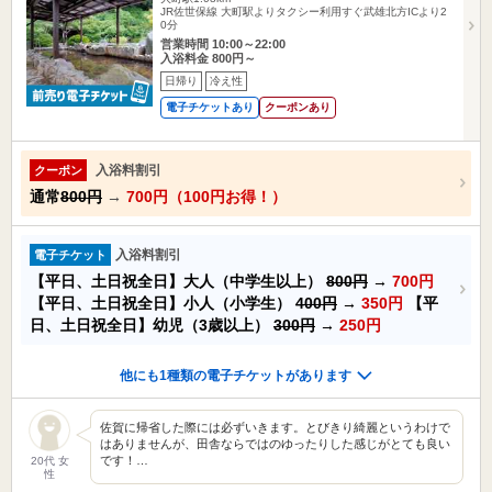
JR佐世保線 大町駅よりタクシー利用すぐ武雄北方ICより2
0分
営業時間 10:00～22:00
入浴料金 800円～
日帰り
冷え性
電子チケットあり
クーポンあり
入浴料割引
クーポン
通常
800円
→
700円（100円お得！）
入浴料割引
電子チケット
【平日、土日祝全日】大人（中学生以上）
800円
→
700円
【平日、土日祝全日】小人（小学生）
400円
→
350円
【平
日、土日祝全日】幼児（3歳以上）
300円
→
250円
他にも1種類の電子チケットがあります
佐賀に帰省した際には必ずいきます。とびきり綺麗というわけで
はありませんが、田舎ならではのゆったりした感じがとても良い
です！…
20代 女
性