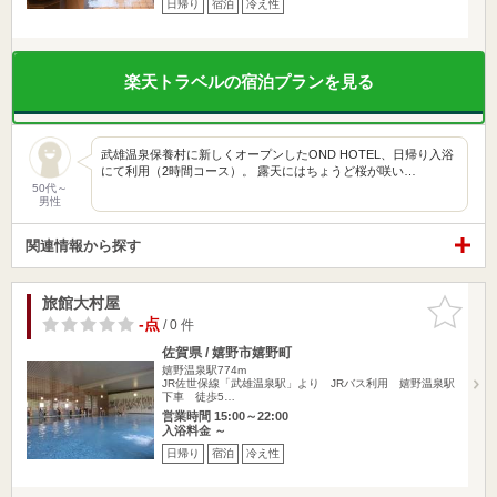
日帰り
宿泊
冷え性
楽天トラベルの宿泊プランを見る
武雄温泉保養村に新しくオープンしたOND HOTEL、日帰り入浴
にて利用（2時間コース）。 露天にはちょうど桜が咲い…
50代～
男性
関連情報から探す
旅館大村屋
お気に入
りに追加
-点
/ 0 件
佐賀県 / 嬉野市嬉野町
嬉野温泉駅774m
JR佐世保線「武雄温泉駅」より JRバス利用 嬉野温泉駅
下車 徒歩5…
営業時間 15:00～22:00
入浴料金 ～
日帰り
宿泊
冷え性