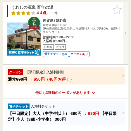
うれしの源泉 百年の湯
お気に入
りに追加
4.4点
/ 11 件
佐賀県 / 嬉野市
嬉野温泉駅1.93km
JR佐世保線武雄温泉駅より嬉野行きバスで約30分、嬉野バ
スセンター下…
営業時間 9:00～22:00
入浴料金 690円～
日帰り
冷え性
電子チケットあり
クーポンあり
【平日限定】入浴料割引
クーポン
通常
690円
→
650円（40円お得！）
他にも3種類のクーポンがあります
入浴料チケット
電子チケット
【平日限定】大人（中学生以上）
690円
→
630円
【平日限
定】小人（3歳~小学生）
300円