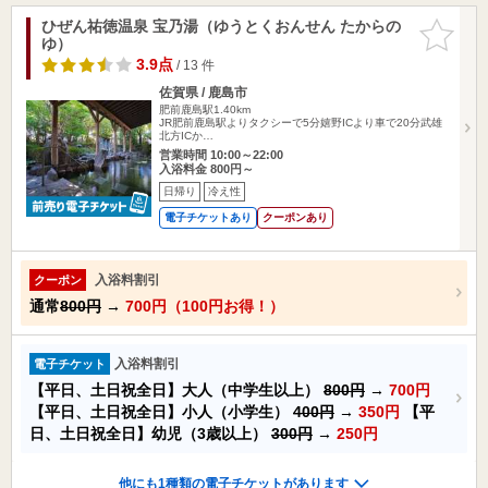
ひぜん祐徳温泉 宝乃湯（ゆうとくおんせん たからの
お気に入
ゆ）
りに追加
3.9点
/ 13 件
佐賀県 / 鹿島市
肥前鹿島駅1.40km
JR肥前鹿島駅よりタクシーで5分嬉野ICより車で20分武雄
北方ICか…
営業時間 10:00～22:00
入浴料金 800円～
日帰り
冷え性
電子チケットあり
クーポンあり
入浴料割引
クーポン
通常
800円
→
700円（100円お得！）
入浴料割引
電子チケット
【平日、土日祝全日】大人（中学生以上）
800円
→
700円
【平日、土日祝全日】小人（小学生）
400円
→
350円
【平
日、土日祝全日】幼児（3歳以上）
300円
→
250円
他にも1種類の電子チケットがあります