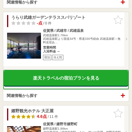
関連情報から探す
うらり武雄ガーデンテラススパリゾート
お気に入
りに追加
-点
/ 0 件
佐賀県 / 武雄市 / 武雄温泉
武雄温泉駅1.76km
武雄温泉駅より国道34号・県道330号経由 武雄温泉駅～無
料送迎あ…
営業時間
入浴料金 ～
宿泊
冷え性
楽天トラベルの宿泊プランを見る
関連情報から探す
嬉野観光ホテル 大正屋
お気に入
りに追加
4.6点
/ 11 件
佐賀県 / 嬉野市嬉野町
嬉野温泉駅1.88km