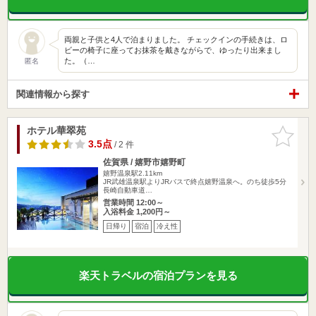
両親と子供と4人で泊まりました。 チェックインの手続きは、ロ
ビーの椅子に座ってお抹茶を戴きながらで、ゆったり出来まし
た。（…
匿名
関連情報から探す
ホテル華翠苑
お気に入
りに追加
3.5点
/ 2 件
佐賀県 / 嬉野市嬉野町
嬉野温泉駅2.11km
JR武雄温泉駅よりJRバスで終点嬉野温泉へ。のち徒歩5分
長崎自動車道…
営業時間 12:00～
入浴料金 1,200円～
日帰り
宿泊
冷え性
楽天トラベルの宿泊プランを見る