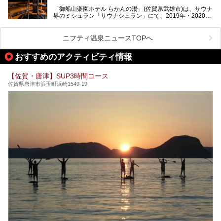
「御船山楽園ホテル らかんの湯」(佐賀県武雄市)は、サウナ
今回は、地元九州在住のニフティ温泉ライターである筆者が
界のミシュラン「サウナシュラン」にて、2019年・2020
「うれしの源泉 百年の湯」を現地体験。定番の大浴場をは
年・2021年の3年連続でグランプリを獲得。名実ともに日本
じめ、人気の家族湯や食事(ランチ)まで、それらの全貌を徹
一のサウナと言っても過言ではありません。
底紹介します！
ニフティ温泉ニュースTOPへ
今回は、その大注目のサウナと温泉入浴施設を、男女別浴室
───
ごとに現地取材してきました！ さらには、御船山楽園で同
提供元：うれしの源泉 百年の湯【PR】
おすすめのアクティビティ情報
時開催中のチームラボ作品展も併せてご紹介。アート＆サウ
この記事はうれしの源泉 百年の湯のPRレポート記事です。
ナというかつてどこにも無かった組み合わせで、新体験!し
てみましょう。
【佐賀・唐津】SUP3時間コース
佐賀県唐津市浜玉町浜崎1549-19