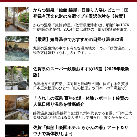
からつ温泉「旅館 綿屋」日帰り入浴レビュー！国
登録有形文化財の名宿でプチ贅沢体験を【佐賀】
からつ温泉「旅館 綿屋」(佐賀県唐津市)は、明治9年(1876
年)創業の老舗宿。2014年には建物の一部が国登録有形文化
財に登録され、この地でもとりわけ格式高い宿の一つです。
しかし良質の自家源泉を所有し、日帰り入浴が可能な点はあ
【厳選】嬉野温泉でおすすめの日帰り温泉22選
まり知られていません。近寄りがたいほどの敷居の高いイメ
ージとは反して、実は温かみある接客が特徴の名宿です。
九州の温泉地の中でも有名な温泉地の一つが「嬉野温泉」。
読み方は嬉野（うれしの）です。
文化財のラグジュアリー名宿で、お得にプチ贅沢体験を。今
日本三大美肌の湯で、入ると肌がツルツルスベスベになりま
回は「旅館 綿屋」の日帰り温泉を中心にレビューします！
すよ。
温泉街には特産の嬉野茶がいただけるお茶屋さんがあった
佐賀県のスーパー銭湯おすすめ15選【2025年最新
り、「美肌祈願」ができる豊玉姫神社があったりと見どころ
満載。
版】
温泉も日帰り温泉施設から老舗の旅館までバラエティに富ん
でいて、老若男女、家族からカップルまで満喫できます。
九州地方の北西部、福岡県と長崎県の間に位置する佐賀県。
時間がゆっくりと流れ、観光も楽しめる嬉野温泉、その中で
日本三大松原のひとつ「虹の松原」や日本一の干満差で知ら
も人気の日帰り温泉を紹介します！
れる有明海の干潟、玄界灘に面した棚田などの美しい風景が
泉質はもちろん、施設も充実している所が多く、いくつも回
魅力です。有田焼や伊万里焼、唐津焼などのやきものが盛ん
「うれしの源泉 百年の湯」体験レポート！佐賀の
りたい場所ばかりですよ。
なことでも知られています。
人気日帰り温泉を徹底紹介
佐賀県にはまた、嬉野温泉や武雄温泉を筆頭に数多くの温泉
があります。泉質は多種多様で、「町の数ほど温泉がある」
嬉野温泉(佐賀県嬉野市)は西九州を代表する名湯。“日本三大
と言われるほど。今回は、そんな佐賀県で特におすすめのス
美肌の湯”と呼ばれる美人湯として知られ、古くから多くの
ーパー銭湯をピックアップしました。
人々に利用され続けてきました。
中でも「うれしの源泉 百年の湯」は、嬉野温泉では数少な
佐賀「御船山楽園ホテル らかんの湯」アート＆サ
い日帰り入浴専門施設のひとつ。多くの常連客や観光客に親
ウナで新体験!しよう
しまれています。