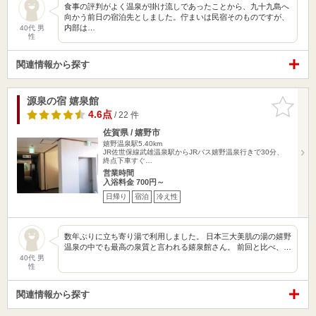
食事の評判がよく温泉が掛け流しであったことから、九十九島へ
向かう前日の宿泊先としました。佇まいは民宿そのものですが、
内部は…
40代 男
性
関連情報から探す
源泉の宿 嬉泉館
お気に入
りに追加
4.6点
/ 22 件
佐賀県 / 嬉野市
嬉野温泉駅5.40km
JR佐世保線武雄温泉駅からJRバス嬉野温泉行きで30分、
終点下車すぐ…
営業時間
入浴料金 700円～
日帰り
宿泊
冷え性
数年ぶりに立ち寄り湯で利用しました。 日本三大美肌の湯の嬉野
温泉の中でも最高の泉質と言われる嬉泉館さん。 前回と比べ、…
40代 男
性
関連情報から探す