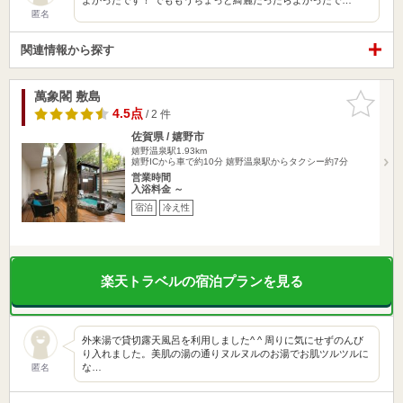
匿名
関連情報から探す
萬象閣 敷島
お気に入
りに追加
4.5点
/ 2 件
佐賀県 / 嬉野市
嬉野温泉駅1.93km
嬉野ICから車で約10分 嬉野温泉駅からタクシー約7分
営業時間
入浴料金 ～
宿泊
冷え性
楽天トラベルの宿泊プランを見る
外来湯で貸切露天風呂を利用しました^ ^ 周りに気にせずのんび
り入れました。美肌の湯の通りヌルヌルのお湯でお肌ツルツルに
な…
匿名