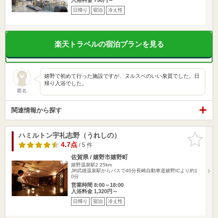
日帰り
宿泊
冷え性
楽天トラベルの宿泊プランを見る
嬉野で初めて行った施設ですが、ヌルスベのいい泉質でした。日
帰り入浴でした。
匿名
関連情報から探す
ハミルトン宇礼志野（うれしの）
お気に入
りに追加
4.7点
/ 5 件
佐賀県 / 嬉野市嬉野町
嬉野温泉駅2.25km
JR武雄温泉駅からバスで40分長崎自動車道嬉野ICより約1
0分
営業時間 8:00～18:00
入浴料金 1,320円～
日帰り
宿泊
冷え性