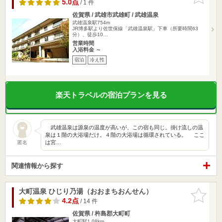
りに追加
5.0点
/ 1 件
佐賀県 / 武雄市武雄町 / 武雄温泉
武雄温泉駅754m
JR博多駅より佐世保線「武雄温泉駅」下車（所要時間63
分）、徒歩10…
営業時間
入浴料金 ～
宿泊
冷え性
楽天トラベルの宿泊プランを見る
武雄温泉は源泉の温度が高いが、この宿も同じ。掛け流しの温
泉は１階の大浴場だけ。４階の大浴場は循環されている。 ここ
は宮…
匿名
関連情報から探す
大町温泉 ひじり乃湯（おおまちおんせん）
お気に入
りに追加
4.2点
/ 14 件
佐賀県 / 杵島郡大町町
大町駅1.08km