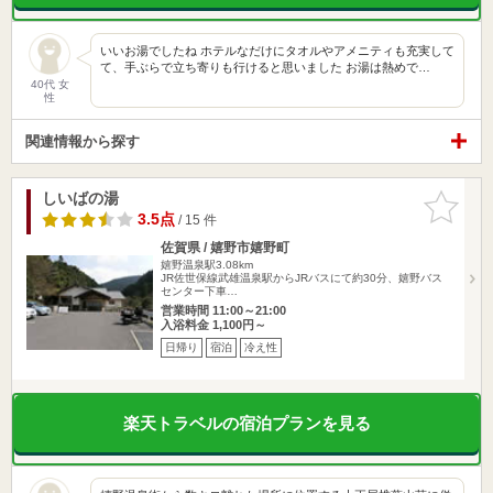
いいお湯でしたね ホテルなだけにタオルやアメニティも充実して
て、手ぶらで立ち寄りも行けると思いました お湯は熱めで…
40代 女
性
関連情報から探す
しいばの湯
お気に入
りに追加
3.5点
/ 15 件
佐賀県 / 嬉野市嬉野町
嬉野温泉駅3.08km
JR佐世保線武雄温泉駅からJRバスにて約30分、嬉野バス
センター下車…
営業時間 11:00～21:00
入浴料金 1,100円～
日帰り
宿泊
冷え性
楽天トラベルの宿泊プランを見る