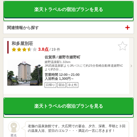
楽天トラベルの宿泊プランを見る
関連情報から探す
和多屋別荘
お気に入
りに追加
3.8点
/ 19 件
佐賀県 / 嬉野市嬉野町
嬉野温泉駅1.32km
JR武雄温泉駅よりJRバスにて約25分長崎自動車道嬉野IC
より約5分…
営業時間 12:00～21:00
入浴料金 1,300円～
日帰り
宿泊
冷え性
楽天トラベルの宿泊プランを見る
老舗の温泉旅館です。大広間での宴会、夕方、深夜、早朝と３回
の温泉入浴、翌日のゴルフ・・・満足の一言に尽きます！
匿名