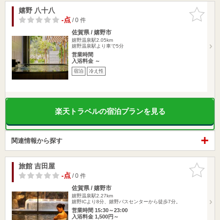
嬉野 八十八
お気に入
りに追加
-点
/ 0 件
佐賀県 / 嬉野市
嬉野温泉駅2.05km
嬉野温泉駅より車で5分
営業時間
入浴料金 ～
宿泊
冷え性
楽天トラベルの宿泊プランを見る
関連情報から探す
旅館 吉田屋
お気に入
りに追加
-点
/ 0 件
佐賀県 / 嬉野市
嬉野温泉駅2.27km
嬉野ICより8分、嬉野バスセンターから徒歩7分。
営業時間 15:30～23:00
入浴料金 1,500円～