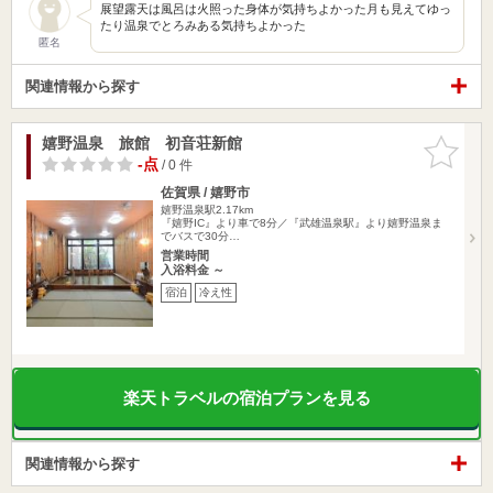
展望露天は風呂は火照った身体が気持ちよかった月も見えてゆっ
たり温泉でとろみある気持ちよかった
匿名
関連情報から探す
嬉野温泉 旅館 初音荘新館
お気に入
りに追加
-点
/ 0 件
佐賀県 / 嬉野市
嬉野温泉駅2.17km
『嬉野IC』より車で8分／『武雄温泉駅』より嬉野温泉ま
でバスで30分…
営業時間
入浴料金 ～
宿泊
冷え性
楽天トラベルの宿泊プランを見る
関連情報から探す