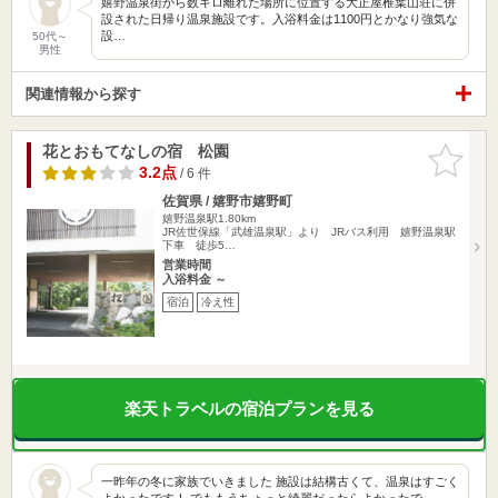
嬉野温泉街から数キロ離れた場所に位置する大正屋椎葉山荘に併
設された日帰り温泉施設です。入浴料金は1100円とかなり強気な
設…
50代～
男性
関連情報から探す
花とおもてなしの宿 松園
お気に入
りに追加
3.2点
/ 6 件
佐賀県 / 嬉野市嬉野町
嬉野温泉駅1.80km
JR佐世保線「武雄温泉駅」より JRバス利用 嬉野温泉駅
下車 徒歩5…
営業時間
入浴料金 ～
宿泊
冷え性
楽天トラベルの宿泊プランを見る
一昨年の冬に家族でいきました 施設は結構古くて、温泉はすごく
よかったです！ でももうちょっと綺麗だったらよかったで…