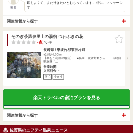
応もよくて、また行きたいとおもっています。 特に、マッサージ
す…
匿名
関連情報から探す
そのぎ茶温泉里山の湯宿 つわぶきの花
お気に入
りに追加
-点
/ 0 件
長崎県 / 東彼杵郡東彼杵町
松原駅4.00km
【車をご利用の場合】 ■福岡・佐賀方面から 長崎自
動車道「…
営業時間
入浴料金 ～
宿泊
冷え性
楽天トラベルの宿泊プランを見る
関連情報から探す
佐賀県のニフティ温泉ニュース