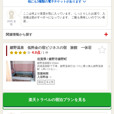
他にも3種類の電子チケットがあります
ここは何より泉質が気に入っています。 しっとりしたお湯で、入
浴後は肌がすべすべになっています。 ご飯も美味しいのでつい長
居…
20代 女
性
関連情報から探す
嬉野温泉 低料金の宿ビジネスの宿 旅館 一休荘
お気に入
りに追加
4.0点
/ 1 件
佐賀県 / 嬉野市嬉野町
嬉野温泉駅2.01km
武雄温泉駅で下車、嬉野温泉行きバスに乗り換え嬉野温泉
駅（JRバスセン…
営業時間
入浴料金 ～
宿泊
冷え性
楽天トラベルの宿泊プランを見る