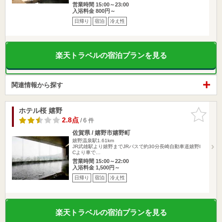
営業時間 15:00～23:00
入浴料金 800円～
日帰り
宿泊
冷え性
楽天トラベルの宿泊プランを見る
関連情報から探す
ホテル桜 嬉野
お気に入
りに追加
2.8点
/ 6 件
佐賀県 / 嬉野市嬉野町
嬉野温泉駅1.61km
JR武雄駅より嬉野までJRバスで約30分長崎自動車道嬉野I
Cより車で…
営業時間 15:00～22:00
入浴料金 1,500円～
日帰り
宿泊
冷え性
楽天トラベルの宿泊プランを見る