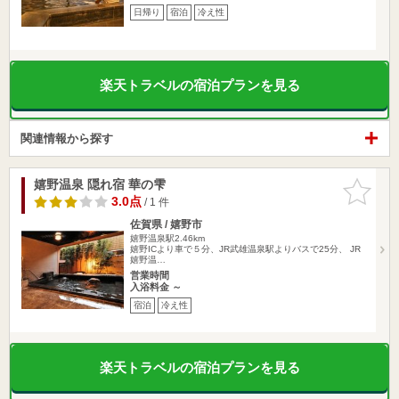
日帰り
宿泊
冷え性
楽天トラベルの宿泊プランを見る
関連情報から探す
嬉野温泉 隠れ宿 華の雫
お気に入
りに追加
3.0点
/ 1 件
佐賀県 / 嬉野市
嬉野温泉駅2.46km
嬉野ICより車で５分、JR武雄温泉駅よりバスで25分、 JR
嬉野温…
営業時間
入浴料金 ～
宿泊
冷え性
楽天トラベルの宿泊プランを見る