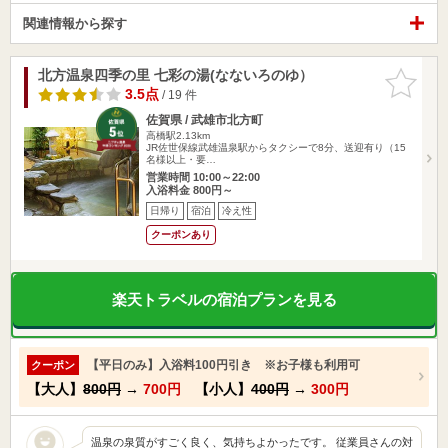
関連情報から探す
北方温泉四季の里 七彩の湯(なないろのゆ）
お気に入
りに追加
3.5点
/ 19 件
佐賀県 / 武雄市北方町
高橋駅2.13km
JR佐世保線武雄温泉駅からタクシーで8分、送迎有り（15
名様以上・要…
営業時間 10:00～22:00
入浴料金 800円～
日帰り
宿泊
冷え性
クーポンあり
楽天トラベルの宿泊プランを見る
【平日のみ】入浴料100円引き ※お子様も利用可
クーポン
【大人】
800円
→
700円
【小人】
400円
→
300円
温泉の泉質がすごく良く、気持ちよかったです。 従業員さんの対