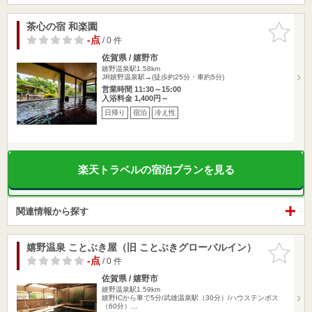
茶心の宿 和楽園
お気に入
りに追加
-点
/ 0 件
佐賀県 / 嬉野市
嬉野温泉駅1.58km
JR嬉野温泉駅→(徒歩約25分・車約5分)
営業時間 11:30～15:00
入浴料金 1,400円～
日帰り
宿泊
冷え性
楽天トラベルの宿泊プランを見る
関連情報から探す
嬉野温泉 ことぶき屋（旧 ことぶきグローバルイン）
お気に入
りに追加
-点
/ 0 件
佐賀県 / 嬉野市
嬉野温泉駅1.59km
嬉野ICから車で5分/武雄温泉駅（30分）/ハウステンボス
（60分）…