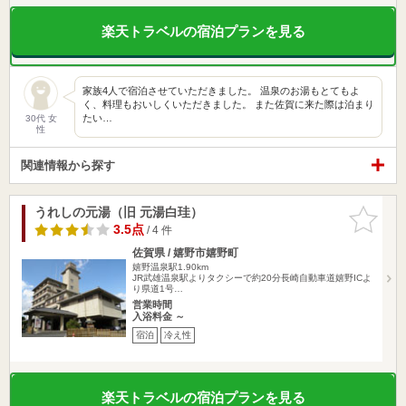
楽天トラベルの宿泊プランを見る
家族4人で宿泊させていただきました。 温泉のお湯もとてもよ
く、料理もおいしくいただきました。 また佐賀に来た際は泊まり
たい…
30代 女
性
関連情報から探す
うれしの元湯（旧 元湯白珪）
お気に入
りに追加
3.5点
/ 4 件
佐賀県 / 嬉野市嬉野町
嬉野温泉駅1.90km
JR武雄温泉駅よりタクシーで約20分長崎自動車道嬉野ICよ
り県道1号…
営業時間
入浴料金 ～
宿泊
冷え性
楽天トラベルの宿泊プランを見る