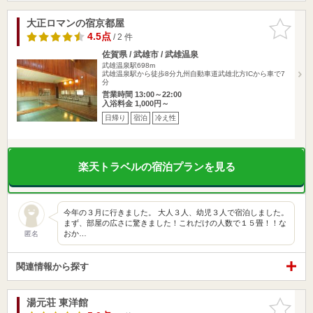
大正ロマンの宿京都屋
お気に入
りに追加
4.5点
/ 2 件
佐賀県 / 武雄市 / 武雄温泉
武雄温泉駅698m
武雄温泉駅から徒歩8分九州自動車道武雄北方ICから車で7
分
営業時間 13:00～22:00
入浴料金 1,000円～
日帰り
宿泊
冷え性
楽天トラベルの宿泊プランを見る
今年の３月に行きました。 大人３人、幼児３人で宿泊しました。
まず、部屋の広さに驚きました！これだけの人数で１５畳！！な
おか…
匿名
関連情報から探す
湯元荘 東洋館
お気に入