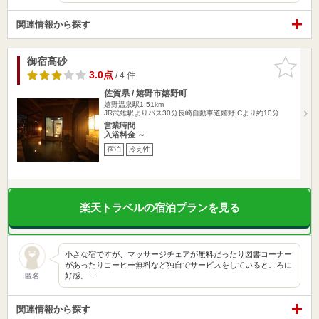
関連情報から探す
御宿高砂
お気に入
りに追加
3.0点
/ 4 件
佐賀県 / 嬉野市嬉野町
嬉野温泉駅1.51km
JR武雄駅よりバス30分長崎自動車道嬉野ICより約10分
営業時間
入浴料金 ～
宿泊
冷え性
楽天トラベルの宿泊プランを見る
小さな宿ですが、マッサージチェアが無料だったり図書コーナー
があったりコーヒー無料など独自でサービスをしているところに
好感。…
匿名
関連情報から探す