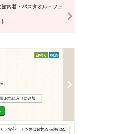
（館内着・バスタオル・フェ
>
！）
日帰り
宿泊
>
1件
お気に入りに追加
る
（安心） カツ丼は超甘め 値段は55