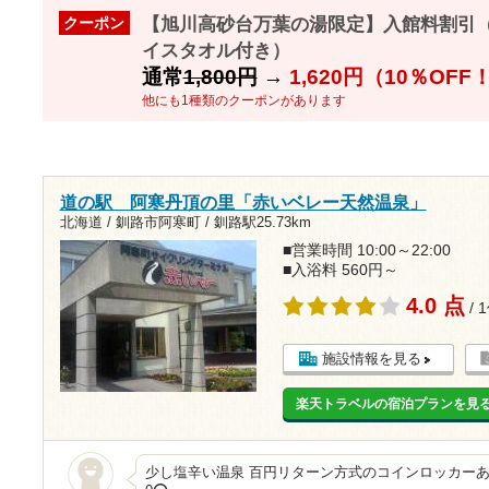
【旭川高砂台万葉の湯限定】入館料割引
クーポン
イスタオル付き）
通常
1,800円
→
1,620円（10％OFF
他にも1種類のクーポンがあります
道の駅 阿寒丹頂の里「赤いベレー天然温泉」
北海道 / 釧路市阿寒町 /
釧路駅25.73km
■営業時間 10:00～22:00
■入浴料 560円～
4.0 点
/ 
施設情報を見る
楽天トラベルの宿泊プランを見
少し塩辛い温泉 百円リターン方式のコインロッカーあり