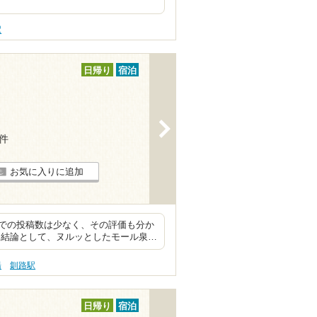
駅
日帰り
宿泊
>
3件
お気に入りに追加
での投稿数は少なく、その評価も分か
 結論として、ヌルッとしたモール泉…
湯
釧路駅
日帰り
宿泊