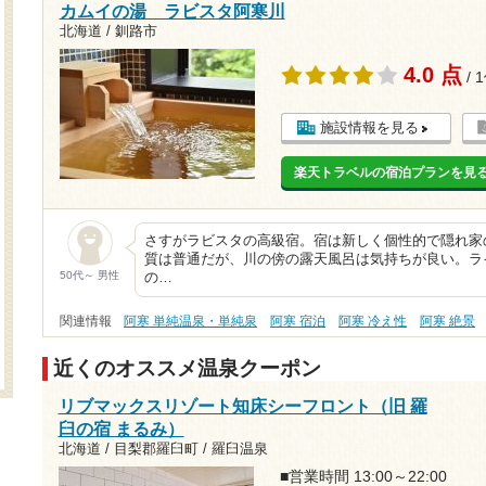
カムイの湯 ラビスタ阿寒川
北海道 / 釧路市
4.0 点
/ 
施設情報を見る
楽天トラベルの宿泊プランを見
さすがラビスタの高級宿。宿は新しく個性的で隠れ家
質は普通だが、川の傍の露天風呂は気持ちが良い。ラ
50代～ 男性
の…
関連情報
阿寒 単純温泉・単純泉
阿寒 宿泊
阿寒 冷え性
阿寒 絶景
近くのオススメ温泉クーポン
リブマックスリゾート知床シーフロント（旧 羅
臼の宿 まるみ）
北海道 / 目梨郡羅臼町 / 羅臼温泉
■営業時間 13:00～22:00