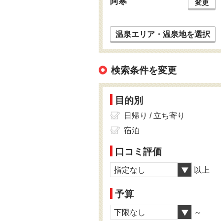
阿寒
変更
温泉エリア・温泉地を選択
検索条件を変更
目的別
日帰り / 立ち寄り
宿泊
口コミ評価
指定なし
以上
予算
下限なし
～