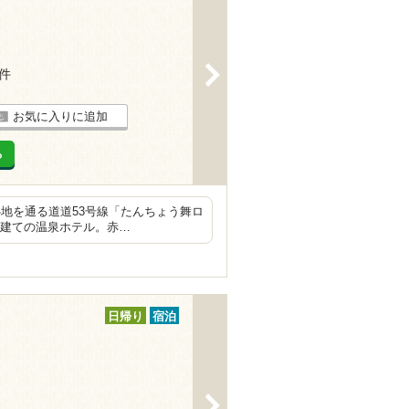
>
1件
お気に入りに追加
る
地を通る道道53号線「たんちょう舞ロ
階建ての温泉ホテル。赤…
日帰り
宿泊
>