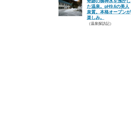
奇跡の御神水を沸かし
た温泉。pH9.6の美人
泉質。本格オープンが
楽しみ。
（温泉探訪記）