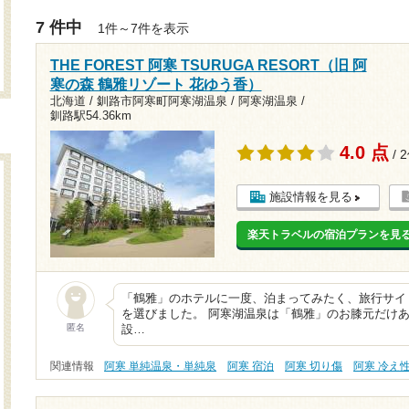
7 件中
1件～7件を表示
THE FOREST 阿寒 TSURUGA RESORT（旧 阿
寒の森 鶴雅リゾート 花ゆう香）
北海道 / 釧路市阿寒町阿寒湖温泉 / 阿寒湖温泉 /
釧路駅54.36km
4.0 点
/ 
施設情報を見る
楽天トラベルの宿泊プランを見
「鶴雅」のホテルに一度、泊まってみたく、旅行サイ
を選びました。 阿寒湖温泉は「鶴雅」のお膝元だけ
匿名
設…
関連情報
阿寒 単純温泉・単純泉
阿寒 宿泊
阿寒 切り傷
阿寒 冷え