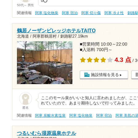
0⭕️
50代～ 男性
関連情報
阿寒 塩化物泉
阿寒 宿泊
阿寒 切り傷
阿寒 冷え性
釧路
鶴居ノーザンビレッジホテルTAITO
北海道 / 阿寒郡鶴居村 /
釧路駅27.19km
■営業時間 10:00～22:00
■入浴料 700円～
4.3 点
/ 
施設情報を見る
ここのモール泉がいいと知人に言われましたが、ここ
れていたので、あまり期待しないで行ってみました。
匿名
関連情報
阿寒 炭酸水素塩泉
阿寒 塩化物泉
阿寒 宿泊
阿寒 美肌の
つるいむら湿原温泉ホテル