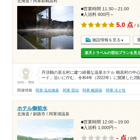
北海道 / 阿寒郡鶴居村
■営業時間 11:30～21:00
■入浴料 800円～
5.0 点
/ 
施設情報を見る
楽天トラベルの宿泊プランを見
丹頂鶴の居る村に建つ綺麗な温泉ホテル 鶴居村の中心
ード」沿いに佇む、令和4年（2022年）に開業した2
50代～ 男性
関連情報
阿寒 塩化物泉
阿寒 宿泊
阿寒 糖尿病
阿寒 冷え性
ホテル御前水
北海道 / 釧路市 / 阿寒湖温泉
■営業時間 12:00～19:00
■入浴料 1,000円～
- 点
/ 0件