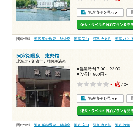
施設情報を見る
楽天トラベルの宿泊プランを見
関連情報
阿寒 単純温泉・単純泉
阿寒 宿泊
阿寒 冷え性
阿寒 ひと
阿寒湖温泉 東邦館
北海道 / 釧路市 / 雌阿寒温泉
■営業時間 7:00～22:00
■入浴料 500円～
- 点
/ 0件
施設情報を見る
楽天トラベルの宿泊プランを見
関連情報
阿寒 単純温泉・単純泉
阿寒 宿泊
阿寒 冷え性
阿寒 旅館