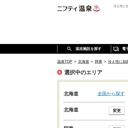
冷え性に
温浴施設を探す
電
温泉TOP
>
北海道
>
阿寒
>
冷え性に効
選択中のエリア
全国から探す
北海道
北海道
変更