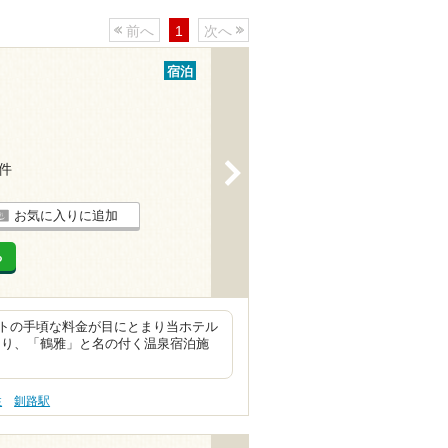
前へ
1
次へ
宿泊
>
2件
お気に入りに追加
る
トの手頃な料金が目にとまり当ホテル
あり、「鶴雅」と名の付く温泉宿泊施
性
釧路駅