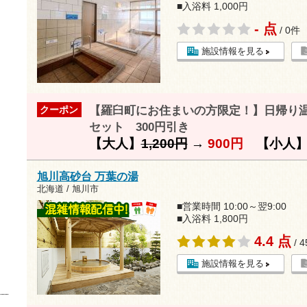
■入浴料 1,000円
- 点
/ 0件
施設情報を見る
【羅臼町にお住まいの方限定！】日帰り
クーポン
セット 300円引き
【大人】
1,200円
→
900円
【小人
旭川高砂台 万葉の湯
北海道 / 旭川市
■営業時間 10:00～翌9:00
■入浴料 1,800円
4.4 点
/ 
施設情報を見る