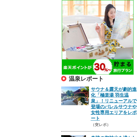
温泉レポート
サウナ＆露天が劇的進
化「極楽湯 羽生温
泉」！リニューアルで
登場のバレルサウナや
女性専用エリアをレポ
ート
（突レポ）