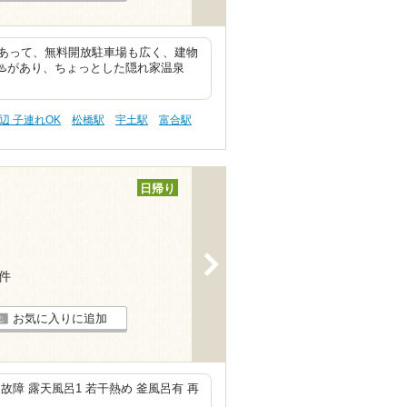
あって、無料開放駐車場も広く、建物
♨️があり、ちょっとした隠れ家温泉
辺 子連れOK
松橋駅
宇土駅
富合駅
日帰り
>
8件
お気に入りに追加
故障 露天風呂1 若干熱め 釜風呂有 再