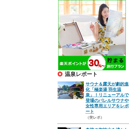
温泉レポート
サウナ＆露天が劇的進
化「極楽湯 羽生温
泉」！リニューアルで
登場のバレルサウナや
女性専用エリアをレポ
ート
（突レポ）