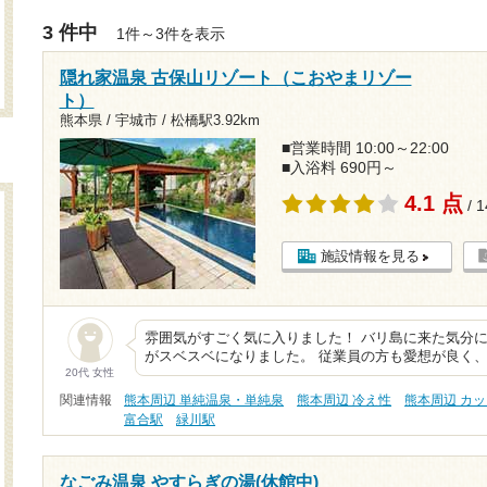
3 件中
1件～3件を表示
隠れ家温泉 古保山リゾート（こおやまリゾー
ト）
熊本県 / 宇城市 /
松橋駅3.92km
■営業時間 10:00～22:00
■入浴料 690円～
4.1 点
/ 
施設情報を見る
雰囲気がすごく気に入りました！ バリ島に来た気分
がスベスベになりました。 従業員の方も愛想が良く
20代 女性
関連情報
熊本周辺 単純温泉・単純泉
熊本周辺 冷え性
熊本周辺 カ
富合駅
緑川駅
なごみ温泉 やすらぎの湯(休館中)