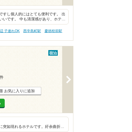
ですし個人的にはとても便利です。 出
いいです。 中も清潔感があり、ホテ…
辺 子連れOK
西辛島町駅
慶徳校前駅
宿泊
5件
>
お気に入りに追加
る
佇む豪華ホテル
に突如現れるホテルです。紆余曲折…