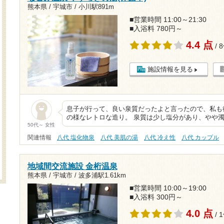
熊本県 / 宇城市 /
小川駅891m
■営業時間 11:00～21:30
■入浴料 780円～
4.4 点
/ 
施設情報を見る
息子が行って、良い泉質だったよと言ったので、私も
の様なレトロな造り。 泉質は少し塩分があり、やや濁
50代～ 女性
関連情報
八代 塩化物泉
八代 美肌の湯
八代 冷え性
八代 カップル
地域間交流施設 金桁温泉
熊本県 / 宇城市 /
波多浦駅1.61km
■営業時間 10:00～19:00
■入浴料 300円～
4.0 点
/ 