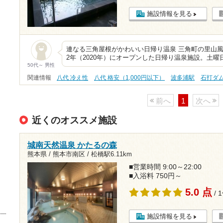
施設情報を見る
連なる三角屋根がかわいい日帰り温泉 三角町の里山
2年（2020年）にオープンした日帰り温泉施設。土
50代～ 男性
関連情報
八代 冷え性
八代 格安（1,000円以下）
波多浦駅
石打ダ
前へ
1
次へ
近くのオススメ施設
城南天然温泉 かたるの森
熊本県 / 熊本市南区 /
松橋駅6.11km
■営業時間 9:00～22:00
■入浴料 750円～
5.0 点
/ 
施設情報を見る