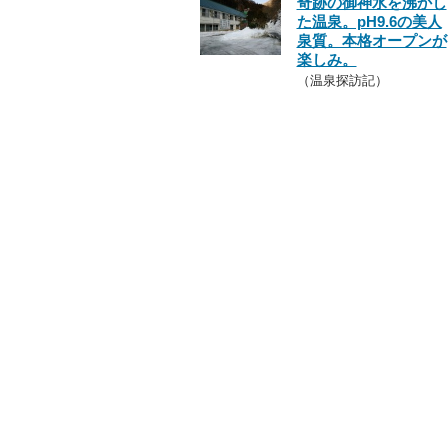
奇跡の御神水を沸かし
た温泉。pH9.6の美人
泉質。本格オープンが
楽しみ。
（温泉探訪記）