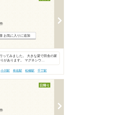
>
8件
お気に入りに追加
行ってみました。 大きな梁で田舎の家
りがあります。 マグネシウ…
小川駅
有佐駅
松橋駅
千丁駅
日帰り
>
1件