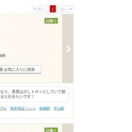
前へ
1
次へ
日帰り
>
14件
お気に入りに追加
になり、泉質は少しトロッとしていて肌
、また行きたいです！
ップル
熊本周辺 ペット
松橋駅
宇土駅
日帰り