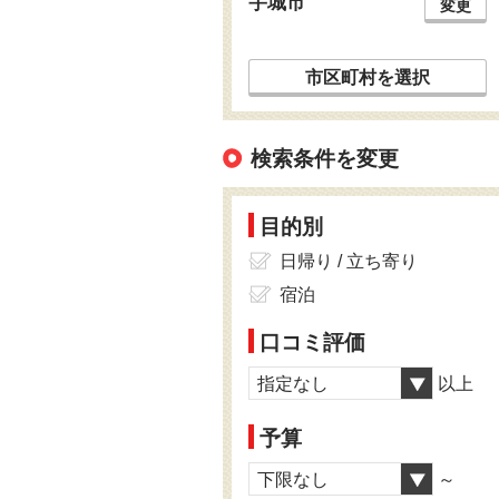
宇城市
変更
市区町村を選択
検索条件を変更
目的別
日帰り / 立ち寄り
宿泊
口コミ評価
指定なし
以上
予算
下限なし
～