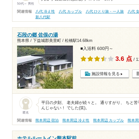
50代～ 男性
関連情報
八代 冷え性
八代 カップル
八代 ひとり旅・一人旅
八代 
新八代駅
石段の郷 佐俣の湯
熊本県 / 下益城郡美里町 /
松橋駅14.68km
■入浴料 600円～
3.6 点
/ 
施設情報を見る
平日の夕刻、 老夫婦が続々と。 通りすがり、 ちと苦
んじゃない！ でした(笑)。
匿名
関連情報
熊本周辺 宿泊
熊本周辺 冷え性
熊本周辺 カップル
熊本周
ホテルルートイン熊本駅前