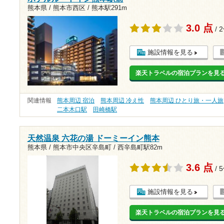
熊本県 / 熊本市西区 /
熊本駅291m
3.0 点
/ 
施設情報を見る
楽天トラベルの宿泊プランを見
関連情報
熊本周辺 宿泊
熊本周辺 冷え性
熊本周辺 ひとり旅・一人旅
二本木口駅
田崎橋駅
天然温泉 六花の湯 ドーミーイン熊本
熊本県 / 熊本市中央区辛島町 /
西辛島町駅82m
3.6 点
/ 
施設情報を見る
楽天トラベルの宿泊プランを見