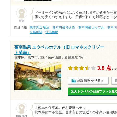
ドーミーインの系列にはよく宿泊しますが値段も手頃
張でも安くつかえますし、子供づれにも対応はとても
匿名
関連情報
熊本周辺 宿泊
熊本周辺 冷え性
熊本周辺 カップル
熊本周
辛島町駅
洗馬橋駅
菊南温泉 ユウベルホテル（旧 ロマネスクリゾー
ト菊南）
熊本県 / 熊本市北区 / 菊南温泉 /
新須屋駅767m
3.8 点
/ 
施設情報を見る
楽天トラベルの宿泊プランを見
北熊本の住宅地に
熊本県熊本市北区、合志市との境近くの小高い住宅地
40代 男性