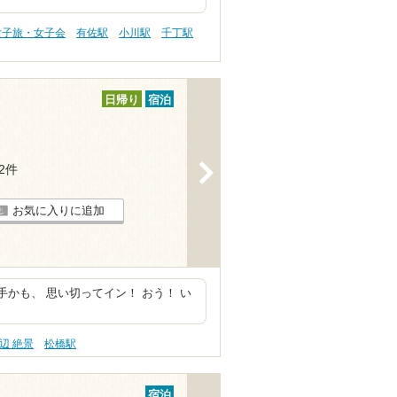
女子旅・女子会
有佐駅
小川駅
千丁駅
日帰り
宿泊
>
12件
お気に入りに追加
手かも、 思い切ってイン！ おう！ い
辺 絶景
松橋駅
宿泊