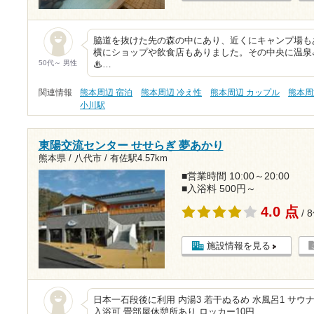
脇道を抜けた先の森の中にあり、近くにキャンプ場も
横にショップや飲食店もありました。その中央に温泉
50代～ 男性
♨…
関連情報
熊本周辺 宿泊
熊本周辺 冷え性
熊本周辺 カップル
熊本周
小川駅
東陽交流センター せせらぎ 夢あかり
熊本県 / 八代市 /
有佐駅4.57km
■営業時間 10:00～20:00
■入浴料 500円～
4.0 点
/ 
施設情報を見る
日本一石段後に利用 内湯3 若干ぬるめ 水風呂1 サウナ
入浴可 畳部屋休憩所あり ロッカー10円