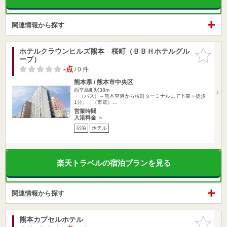
関連情報から探す
ホテルクラウンヒルズ熊本 桜町（ＢＢＨホテルグル
お気に入
ープ）
りに追加
-点
/ 0 件
熊本県 / 熊本市中央区
西辛島町駅38m
（バス）～熊本空港から桜町ターミナルにて下車＝徒歩
1分。 （市電）…
営業時間
入浴料金 ～
宿泊
ホテル
楽天トラベルの宿泊プランを見る
関連情報から探す
熊本カプセルホテル
お気に入