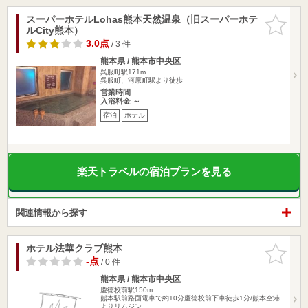
スーパーホテルLohas熊本天然温泉（旧スーパーホテ
お気に入
ルCity熊本）
りに追加
3.0点
/ 3 件
熊本県 / 熊本市中央区
呉服町駅171m
呉服町、河原町駅より徒歩
営業時間
入浴料金 ～
宿泊
ホテル
楽天トラベルの宿泊プランを見る
関連情報から探す
ホテル法華クラブ熊本
お気に入
りに追加
-点
/ 0 件
熊本県 / 熊本市中央区
慶徳校前駅150m
熊本駅前路面電車で約10分慶徳校前下車徒歩1分/熊本空港
よりリムジン…