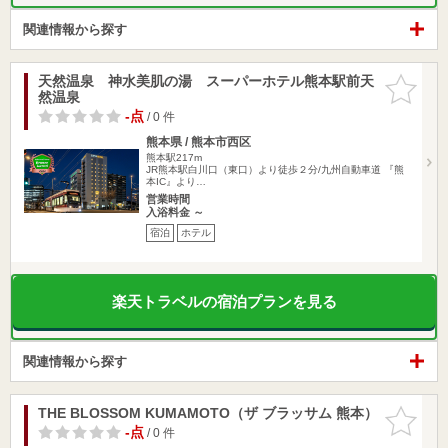
関連情報から探す
天然温泉 神水美肌の湯 スーパーホテル熊本駅前天
お気に入
然温泉
りに追加
-点
/ 0 件
熊本県 / 熊本市西区
熊本駅217m
JR熊本駅白川口（東口）より徒歩２分/九州自動車道 『熊
本IC』より…
営業時間
入浴料金 ～
宿泊
ホテル
楽天トラベルの宿泊プランを見る
関連情報から探す
THE BLOSSOM KUMAMOTO（ザ ブラッサム 熊本）
お気に入
りに追加
-点
/ 0 件