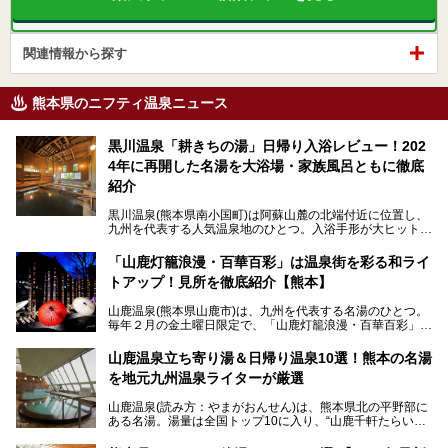
関連情報から探す
熊本県のニフティ温泉ニュース
黒川温泉「耕きちの湯」日帰り入浴レビュー！202
4年に再開した名湯を大浴場・家族風呂ともに徹底
紹介
黒川温泉(熊本県南小国町)は阿蘇山麓の北端付近に位置し、
九州を代表する人気温泉地のひとつ。入浴手形が大ヒット
し、各宿の趣の異なる露天風呂をめぐることで知られていま
す。
「山鹿灯籠浪漫・百華百彩」は温泉街を彩る和ライ
トアップ！見所を徹底紹介【熊本】
中でも「耕きち(こうきち)の湯」は露天風呂を持たないもの
の、風情ある内湯を楽しめる日帰り温泉施設。自然災害によ
山鹿温泉(熊本県山鹿市)は、九州を代表する名湯のひとつ。
り一度廃業しましたが、2024年10月に営業再開。数多くの
毎年２月の金土曜日限定で、「山鹿灯籠浪漫・百華百彩」
温泉ファンに注目される名湯です。
（やまがとうろうろまん・ひゃっかひゃくさい）が開催され
ます。和傘や竹、ろうそくなどを用いて、和情緒たっぷりの
山鹿温泉立ち寄り湯＆日帰り温泉10選！熊本の名湯
ライトアップが無料で楽しめます。
を地元九州温泉ライターが厳選
今回は再開した耕きちの湯を訪問し、全浴室(男女別大浴
2025年は、2月7～8日・14～15日・21～22日・28～3月1
場・家族風呂)を徹底紹介します！
山鹿温泉(読み方：やまがおんせん)は、熊本県北の平野部に
日、の合計8日間開催。今回は地元九州在住の筆者が、その
ある名湯。湯量は全国トップ10に入り、“山鹿千軒たらいな
見所を徹底紹介。併せて、その他イベントや立ち寄り湯も併
し”と唄われる程。また、“乙女の柔肌”とも称される柔らかな
せてご紹介します。