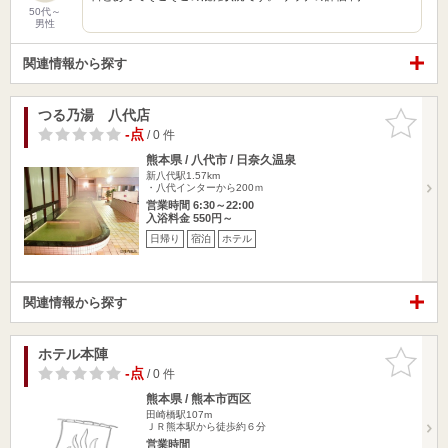
50代～
男性
関連情報から探す
つる乃湯 八代店
お気に入
りに追加
-点
/ 0 件
熊本県 / 八代市 / 日奈久温泉
新八代駅1.57km
・八代インターから200ｍ
営業時間 6:30～22:00
入浴料金 550円～
日帰り
宿泊
ホテル
関連情報から探す
ホテル本陣
お気に入
りに追加
-点
/ 0 件
熊本県 / 熊本市西区
田崎橋駅107m
ＪＲ熊本駅から徒歩約６分
営業時間