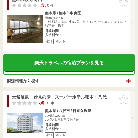
りに追加
-点
/ 0 件
熊本県 / 熊本市中央区
通町筋駅216m
熊本駅より車で約10分 熊本インターチェンジより車で
約20分 熊本…
営業時間
入浴料金 ～
宿泊
ホテル
楽天トラベルの宿泊プランを見る
関連情報から探す
天然温泉 妙見の湯 スーパーホテル熊本・八代
お気に入
りに追加
-点
/ 0 件
熊本県 / 八代市 / 日奈久温泉
八代駅1.03km
八代駅よりお車で約４分
営業時間
入浴料金 ～
宿泊
ホテル