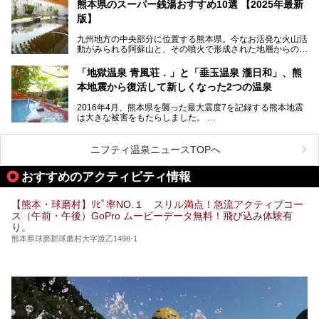
泉質であり、お湯の良さにも定評があります。
熊本県のスーパー銭湯おすすめ10選 【2025年最新
版】
今回は地元九州の温泉ライターの私が実際に入浴した中か
ら、山鹿温泉の旅館やホテルの立ち寄り湯・日帰り入浴施
九州地方の中央部分に位置する熊本県。今なお活発な火山活
設・家族風呂の3パターンに分類し、合計10施設を厳選して
動がみられる阿蘇山と、その噴火で形成された地層からの湧
ご紹介。ぜひ、湯めぐりの参考にして下さいね！
水が多くあることから「火の国」「水の国」とも呼ばれま
す。
「地獄温泉 青風荘．」と「垂玉温泉 瀧日和」、熊
そんな熊本県は、県内の至るところから温泉が湧いている温
本地震から復活して新しくなった2つの温泉
泉県でもあります。山鹿温泉、玉名温泉、黒川温泉、人吉温
泉など有名な温泉地だけでなく、市街地にも天然温泉が湧き
2016年4月、熊本県を襲った最大震度7を記録する熊本地震
出すスーパー銭湯が豊富です。なかでも注目のスーパー銭湯
は大きな被害をもたらしました。
をピックアップしました。
阿蘇山麓の南阿蘇村の「地獄温泉 清風荘」、そして「清風
荘」から400mほど離れた「垂玉（たるたま）温泉 山口旅
ニフティ温泉ニュースTOPへ
館」の2軒は、この地震による土砂崩れなどのために、一時
期は孤立状態に。もしかしたらこの時のニュースで、「地獄
おすすめのアクティビティ情報
温泉」と「垂玉温泉」の名前を知った人もいるかもしれませ
ん。
【熊本・球磨村】ﾘﾋﾟ率NO.１ スリル満点！急流アクティブコー
この2軒は今どうなっているのでしょうか。実は現在は「地
ス（午前・午後）GoPro ムービーデータ無料！飛び込み体験有
獄温泉 青風荘．」「垂玉温泉 瀧日和」として営業を再開し
り。
ています。2021年に現地を訪問してきましたのでレポート
します。
熊本県球磨郡球磨村大字渡乙1498-1