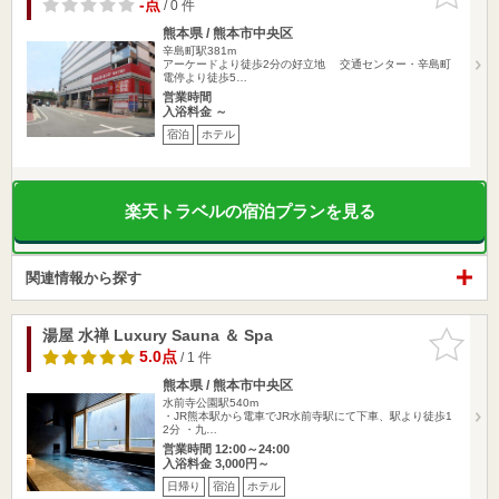
りに追加
-点
/ 0 件
熊本県 / 熊本市中央区
辛島町駅381m
アーケードより徒歩2分の好立地 交通センター・辛島町
電停より徒歩5…
営業時間
入浴料金 ～
宿泊
ホテル
楽天トラベルの宿泊プランを見る
関連情報から探す
湯屋 水禅 Luxury Sauna ＆ Spa
お気に入
りに追加
5.0点
/ 1 件
熊本県 / 熊本市中央区
水前寺公園駅540m
・JR熊本駅から電車でJR水前寺駅にて下車、駅より徒歩1
2分 ・九…
営業時間 12:00～24:00
入浴料金 3,000円～
日帰り
宿泊
ホテル