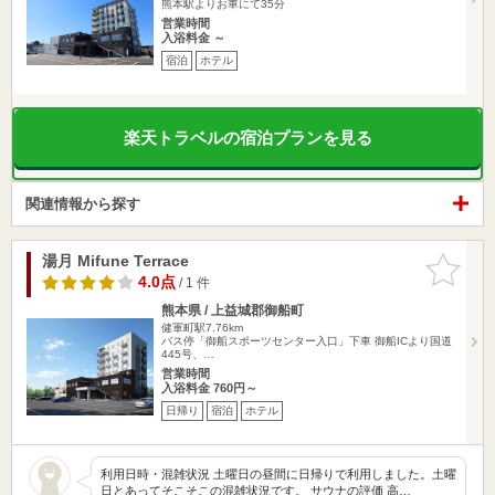
熊本駅よりお車にて35分
営業時間
入浴料金 ～
宿泊
ホテル
楽天トラベルの宿泊プランを見る
関連情報から探す
湯月 Mifune Terrace
お気に入
りに追加
4.0点
/ 1 件
熊本県 / 上益城郡御船町
健軍町駅7.76km
バス停「御船スポーツセンター入口」下車 御船ICより国道
445号、…
営業時間
入浴料金 760円～
日帰り
宿泊
ホテル
利用日時・混雑状況 土曜日の昼間に日帰りで利用しました。土曜
日とあってそこそこの混雑状況です。 サウナの評価 高…