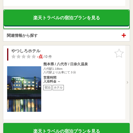
楽天トラベルの宿泊プランを見る
関連情報から探す
やつしろホテル
お気に入
りに追加
-点
/ 0 件
熊本県 / 八代市 / 日奈久温泉
八代駅1.18km
八代駅よりお車にて３分
営業時間
入浴料金 ～
宿泊
ホテル
楽天トラベルの宿泊プランを見る