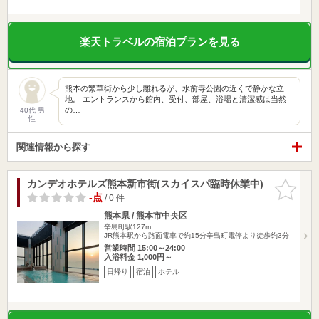
楽天トラベルの宿泊プランを見る
熊本の繁華街から少し離れるが、水前寺公園の近くで静かな立
地。 エントランスから館内、受付、部屋、浴場と清潔感は当然
の…
40代 男
性
関連情報から探す
カンデオホテルズ熊本新市街(スカイスパ臨時休業中)
お気に入
りに追加
-点
/ 0 件
熊本県 / 熊本市中央区
辛島町駅127m
JR熊本駅から路面電車で約15分辛島町電停より徒歩約3分
営業時間 15:00～24:00
入浴料金 1,000円～
日帰り
宿泊
ホテル