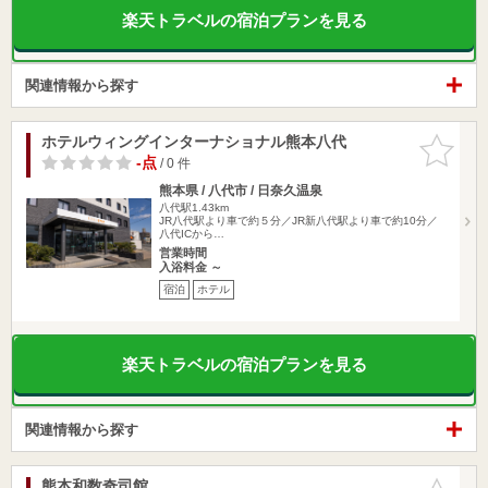
楽天トラベルの宿泊プランを見る
関連情報から探す
ホテルウィングインターナショナル熊本八代
お気に入
りに追加
-点
/ 0 件
熊本県 / 八代市 / 日奈久温泉
八代駅1.43km
JR八代駅より車で約５分／JR新八代駅より車で約10分／
八代ICから…
営業時間
入浴料金 ～
宿泊
ホテル
楽天トラベルの宿泊プランを見る
関連情報から探す
熊本和数奇司館
お気に入