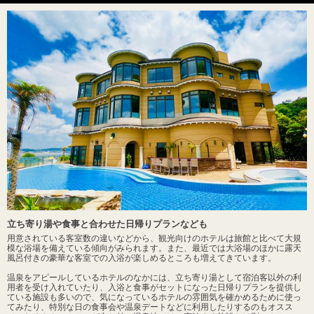
立ち寄り湯や食事と合わせた日帰りプランなども
用意されている客室数の違いなどから、観光向けのホテルは旅館と比べて大規
模な浴場を備えている傾向がみられます。また、最近では大浴場のほかに露天
風呂付きの豪華な客室での入浴が楽しめるところも増えてきています。
温泉をアピールしているホテルのなかには、立ち寄り湯として宿泊客以外の利
用者を受け入れていたり、入浴と食事がセットになった日帰りプランを提供し
ている施設も多いので、気になっているホテルの雰囲気を確かめるために使っ
てみたり、特別な日の食事会や温泉デートなどに利用したりするのもオスス