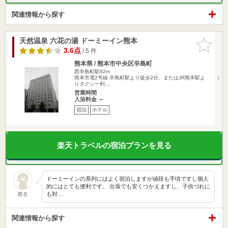
関連情報から探す
天然温泉 六花の湯 ドーミーイン熊本
お気に入
りに追加
3.6点
/ 5 件
熊本県 / 熊本市中央区辛島町
西辛島町駅82m
熊本市電2号線 辛島町駅より徒歩2分、またはJR熊本駅よ
りタクシー利…
営業時間
入浴料金 ～
宿泊
ホテル
楽天トラベルの宿泊プランを見る
ドーミーインの系列にはよく宿泊しますが値段も手頃ですし個人
的にはとても便利です。 出張でも安くつかえますし、子供づれに
も対…
匿名
関連情報から探す