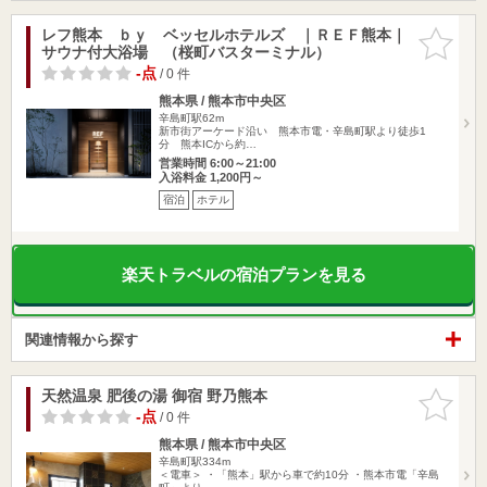
レフ熊本 ｂｙ ベッセルホテルズ ｜ＲＥＦ熊本｜
お気に入
サウナ付大浴場 （桜町バスターミナル）
りに追加
-点
/ 0 件
熊本県 / 熊本市中央区
辛島町駅62m
新市街アーケード沿い 熊本市電・辛島町駅より徒歩1
分 熊本ICから約…
営業時間 6:00～21:00
入浴料金 1,200円～
宿泊
ホテル
楽天トラベルの宿泊プランを見る
関連情報から探す
天然温泉 肥後の湯 御宿 野乃熊本
お気に入
りに追加
-点
/ 0 件
熊本県 / 熊本市中央区
辛島町駅334m
＜電車＞ ・「熊本」駅から車で約10分 ・熊本市電「辛島