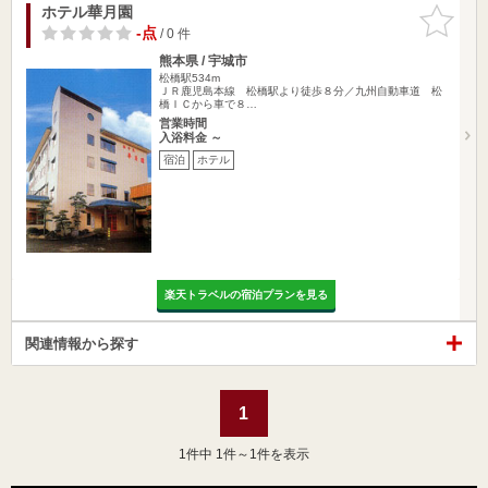
ホテル華月園
お気に入
りに追加
-点
/ 0 件
熊本県 / 宇城市
松橋駅534m
ＪＲ鹿児島本線 松橋駅より徒歩８分／九州自動車道 松
橋ＩＣから車で８…
営業時間
入浴料金 ～
宿泊
ホテル
楽天トラベルの宿泊プランを見る
関連情報から探す
1
1
件中 1件～1件を表示