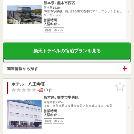
熊本県 / 熊本市西区
熊本駅152m
JR熊本駅隣接。白川口を出て右手にアミュプラザくまもと
がございます。…
営業時間
入浴料金 ～
宿泊
ホテル
楽天トラベルの宿泊プランを見る
関連情報から探す
ホテル 八王寺荘
お気に入
りに追加
-点
/ 0 件
熊本県 / 熊本市中央区
南熊本駅292m
ＪＲ 南熊本駅より徒歩５分／熊本城より車で５分
営業時間
入浴料金 ～
宿泊
ホテル