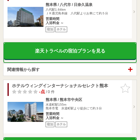
熊本県 / 八代市 / 日奈久温泉
八代駅1.64km
ＪＲ鹿児島本線 八代駅よりお車にて約５分
営業時間
入浴料金 ～
宿泊
ホテル
楽天トラベルの宿泊プランを見る
関連情報から探す
ホテルウィングインターナショナルセレクト熊本
お気に入
りに追加
-点
/ 0 件
熊本県 / 熊本市中央区
水道町駅155m
熊本市電 水道町駅より徒歩にて約３分
営業時間
入浴料金 ～
宿泊
ホテル