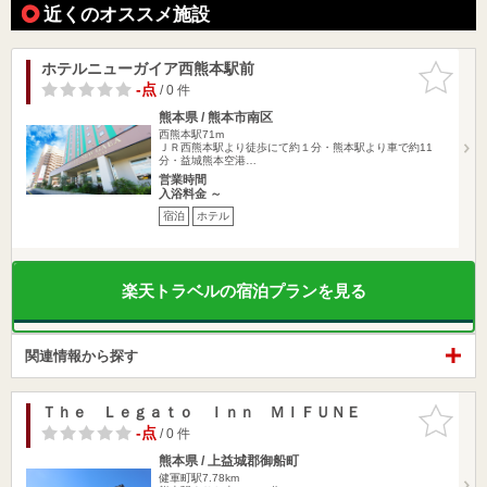
近くのオススメ施設
ホテルニューガイア西熊本駅前
お気に入
りに追加
-点
/ 0 件
熊本県 / 熊本市南区
西熊本駅71m
ＪＲ西熊本駅より徒歩にて約１分・熊本駅より車で約11
分・益城熊本空港…
営業時間
入浴料金 ～
宿泊
ホテル
楽天トラベルの宿泊プランを見る
関連情報から探す
Ｔｈｅ Ｌｅｇａｔｏ Ｉｎｎ ＭＩＦＵＮＥ
お気に入
りに追加
-点
/ 0 件
熊本県 / 上益城郡御船町
健軍町駅7.78km