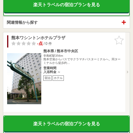
楽天トラベルの宿泊プランを見る
関連情報から探す
熊本ワシントンホテルプラザ
お気に入
りに追加
-点
/ 0 件
熊本県 / 熊本市中央区
辛島町駅356m
熊本空港からバスでサクラマチバスターミナルへ。同ター
ミナルから徒歩約…
営業時間
入浴料金 ～
宿泊
ホテル
楽天トラベルの宿泊プランを見る