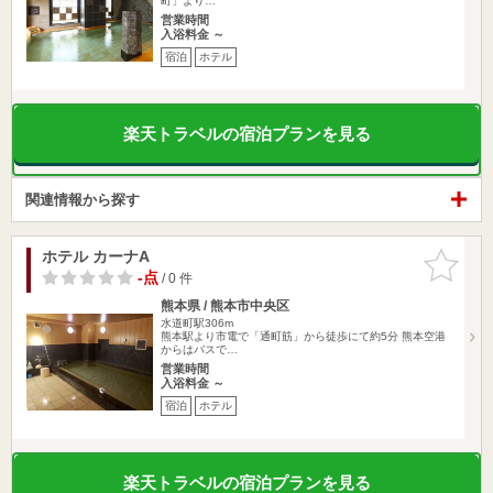
町」より…
営業時間
入浴料金 ～
宿泊
ホテル
楽天トラベルの宿泊プランを見る
関連情報から探す
ホテル カーナA
お気に入
りに追加
-点
/ 0 件
熊本県 / 熊本市中央区
水道町駅306m
熊本駅より市電で「通町筋」から徒歩にて約5分 熊本空港
からはバスで…
営業時間
入浴料金 ～
宿泊
ホテル
楽天トラベルの宿泊プランを見る