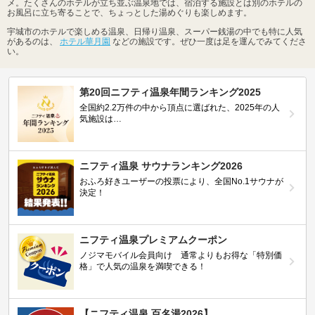
メ。たくさんのホテルが立ち並ぶ温泉地では、宿泊する施設とは別のホテルの
お風呂に立ち寄ることで、ちょっとした湯めぐりも楽しめます。
宇城市のホテルで楽しめる温泉、日帰り温泉、スーパー銭湯の中でも特に人気
があるのは、
ホテル華月園
などの施設です。ぜひ一度は足を運んでみてくださ
い。
第20回ニフティ温泉年間ランキング2025
全国約2.2万件の中から頂点に選ばれた、2025年の人
気施設は…
ニフティ温泉 サウナランキング2026
おふろ好きユーザーの投票により、全国No.1サウナが
決定！
ニフティ温泉プレミアムクーポン
ノジマモバイル会員向け 通常よりもお得な「特別価
格」で人気の温泉を満喫できる！
【ニフティ温泉 百名湯2026】