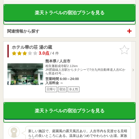
楽天トラベルの宿泊プランを見る
関連情報から探す
ホテル華の荘 湯の蔵
お気に入
りに追加
3.0点
/ 4 件
熊本県 / 人吉市
相良藩願成寺駅2.12km
JR肥薩線人吉駅からタクシーで7分九州自動車道人吉ICか
ら県道45号…
営業時間 6:00～24:00
入浴料金 ～
日帰り
宿泊
冷え性
楽天トラベルの宿泊プランを見る
新しい施設で、庭園風の露天風呂あり。人吉市内を見渡せる見晴
らしの良いところにある。温泉はあつめでやわらかいお湯。家族