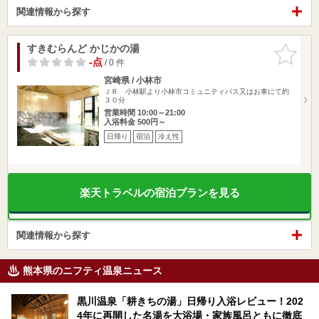
関連情報から探す
すきむらんど かじかの湯
お気に入
りに追加
-点
/ 0 件
宮崎県 / 小林市
ＪＲ 小林駅より小林市コミュニティバス又はお車にて約
３０分
営業時間 10:00～21:00
入浴料金 500円～
日帰り
宿泊
冷え性
楽天トラベルの宿泊プランを見る
関連情報から探す
熊本県のニフティ温泉ニュース
黒川温泉「耕きちの湯」日帰り入浴レビュー！202
4年に再開した名湯を大浴場・家族風呂ともに徹底