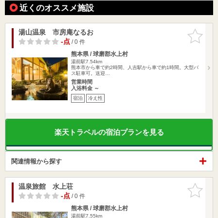
近くのオススメ施設
湯山温泉 市房庵なるお
お気に入
りに追加
-点
/ 0 件
熊本県 / 球磨郡水上村
湯前駅7.54km
熊本市から車で約2時間、人吉駅から車で約1時間。大型バ
ス駐車可。送迎…
営業時間
入浴料金 ～
宿泊
冷え性
楽天トラベルの宿泊プランを見る
関連情報から探す
温泉旅館 水上荘
お気に入
りに追加
-点
/ 0 件
熊本県 / 球磨郡水上村
湯前駅7.55km