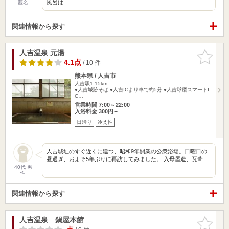
風呂は…
匿名
関連情報から探す
人吉温泉 元湯
お気に入
りに追加
4.1点
/ 10 件
熊本県 / 人吉市
人吉駅1.15km
●人吉城跡そば ●人吉ICより車で約5分 ●人吉球磨スマートI
C…
営業時間 7:00～22:00
入浴料金 300円～
日帰り
冷え性
人吉城址のすぐ近くに建つ、昭和9年開業の公衆浴場。日曜日の
昼過ぎ、およそ5年ぶりに再訪してみました。 入母屋造、瓦葺…
40代 男
性
関連情報から探す
人吉温泉 鍋屋本館
お気に入
りに追加