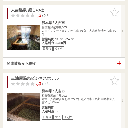
人吉温泉 癒しの杜
お気に入
りに追加
-点
/ 0 件
熊本県 / 人吉市
相良藩願成寺駅805m
人吉インターチェンジから車で1分、人吉市街地から車で3
分
営業時間 11:00～24:00
入浴料金 1,680円～
日帰り
冷え性
関連情報から探す
三浦屋温泉ビジネスホテル
お気に入
りに追加
-点
/ 0 件
熊本県 / 人吉市
相良藩願成寺駅692m
電車：人吉駅よりお車にて約5分／お車：九州自動車道人
吉ICより2km…
営業時間
入浴料金 ～
日帰り
宿泊
冷え性