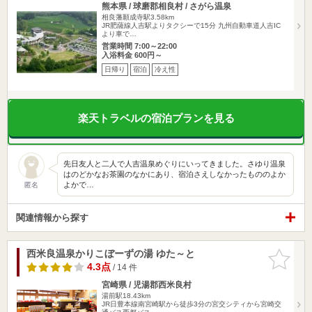
熊本県 / 球磨郡相良村 / さがら温泉
相良藩願成寺駅3.58km
JR肥薩線人吉駅よりタクシーで15分 九州自動車道人吉IC
より車で…
営業時間 7:00～22:00
入浴料金 600円～
日帰り
宿泊
冷え性
楽天トラベルの宿泊プランを見る
先日友人と二人で人吉温泉めぐりにいってきました。さゆり温泉
はのどかなお茶園のなかにあり、宿泊さえしなかったもののよか
よかで…
匿名
関連情報から探す
西米良温泉かりこぼーずの湯 ゆた～と
お気に入
りに追加
4.3点
/ 14 件
宮崎県 / 児湯郡西米良村
湯前駅18.43km
JR日豊本線南宮崎駅から徒歩3分の宮交シティから宮崎交