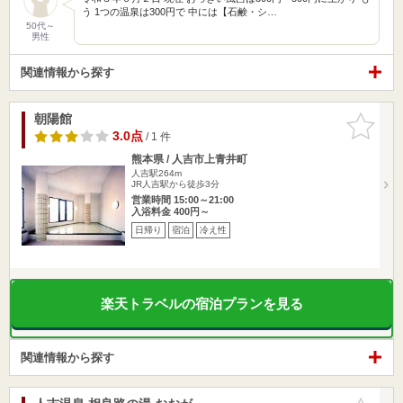
う 1つの温泉は300円で 中には【石鹸・シ…
50代～
男性
関連情報から探す
朝陽館
お気に入
りに追加
3.0点
/ 1 件
熊本県 / 人吉市上青井町
人吉駅264m
JR人吉駅から徒歩3分
営業時間 15:00～21:00
入浴料金 400円～
日帰り
宿泊
冷え性
楽天トラベルの宿泊プランを見る
関連情報から探す