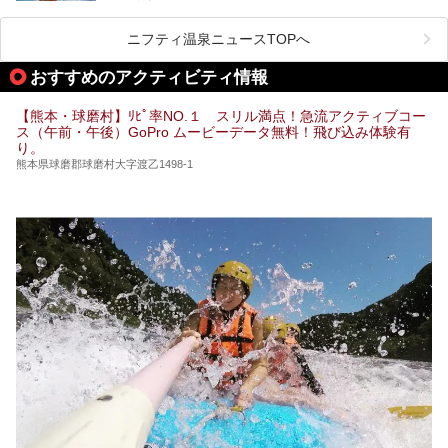
阿蘇山麓の南阿蘇村の「地獄温泉 清風荘」、そして「清風
荘」から400mほど離れた「垂玉（たるたま）温泉 山口旅
ニフティ温泉ニュースTOPへ
館」の2軒は、この地震による土砂崩れなどのために、一時
期は孤立状態に。もしかしたらこの時のニュースで、「地獄
おすすめのアクティビティ情報
温泉」と「垂玉温泉」の名前を知った人もいるかもしれませ
ん。
【熊本・球磨村】ﾘﾋﾟ率NO.１ スリル満点！急流アクティブコー
この2軒は今どうなっているのでしょうか。実は現在は「地
ス（午前・午後）GoPro ムービーデータ無料！飛び込み体験有
獄温泉 青風荘．」「垂玉温泉 瀧日和」として営業を再開し
り。
ています。2021年に現地を訪問してきましたのでレポート
します。
熊本県球磨郡球磨村大字渡乙1498-1