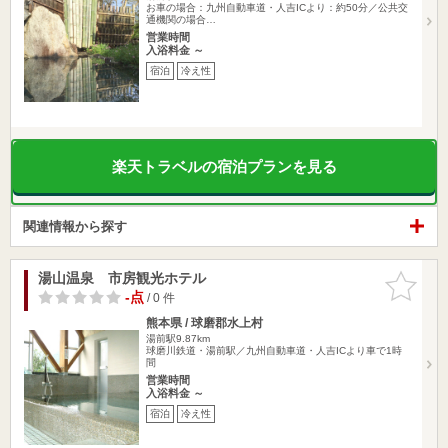
お車の場合：九州自動車道・人吉ICより：約50分／公共交
通機関の場合…
営業時間
入浴料金 ～
宿泊
冷え性
楽天トラベルの宿泊プランを見る
関連情報から探す
湯山温泉 市房観光ホテル
お気に入
りに追加
-点
/ 0 件
熊本県 / 球磨郡水上村
湯前駅9.87km
球磨川鉄道・湯前駅／九州自動車道・人吉ICより車で1時
間
営業時間
入浴料金 ～
宿泊
冷え性