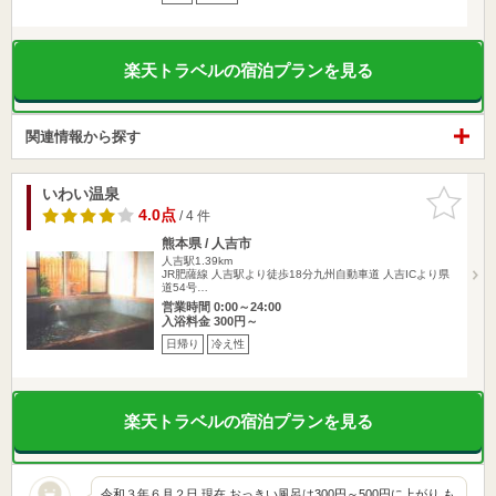
楽天トラベルの宿泊プランを見る
関連情報から探す
いわい温泉
お気に入
りに追加
4.0点
/ 4 件
熊本県 / 人吉市
人吉駅1.39km
JR肥薩線 人吉駅より徒歩18分九州自動車道 人吉ICより県
道54号…
営業時間 0:00～24:00
入浴料金 300円～
日帰り
冷え性
楽天トラベルの宿泊プランを見る
令和３年６月２日 現在 おっきい風呂は300円～500円に上がり も