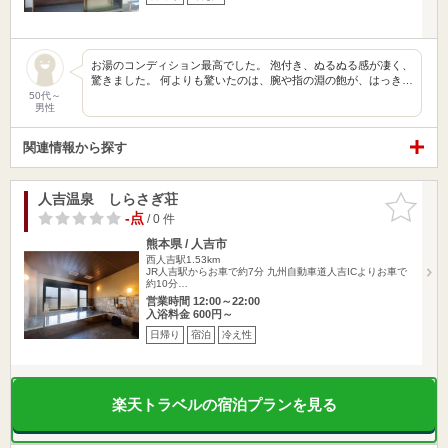
お湯のコンディション最高でした。 泡付き、ぬるぬる感が凄く、
驚きました。 何よりも驚いたのは、腕や指の淵の飽が、はっき…
50代～
男性
関連情報から探す
人吉温泉 しらさぎ荘
お気に入
りに追加
-点
/ 0 件
熊本県 / 人吉市
西人吉駅1.53km
JR人吉駅からお車で約7分 九州自動車道人吉ICよりお車で
約10分…
営業時間 12:00～22:00
入浴料金 600円～
日帰り
宿泊
冷え性
楽天トラベルの宿泊プランを見る