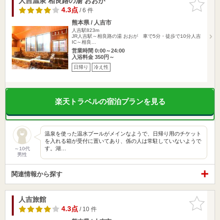
人吉温泉 相良路の湯 おおが
お気に入
りに追加
4.3点
/ 6 件
熊本県 / 人吉市
人吉駅823m
JR人吉駅～相良路の湯 おおが 車で5分・徒歩で10分人吉
IC～相良…
営業時間 0:00～24:00
入浴料金 350円～
日帰り
冷え性
楽天トラベルの宿泊プランを見る
温泉を使った温水プールがメインなようで、日帰り用のチケット
を入れる箱が受付に置いてあり、係の人は常駐していないようで
す。湖…
～10代
男性
関連情報から探す
人吉旅館
お気に入
りに追加
4.3点
/ 10 件