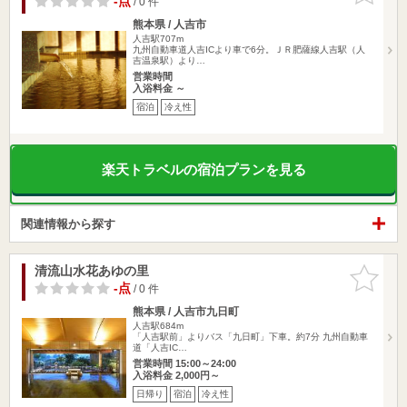
-点
/ 0 件
熊本県 / 人吉市
人吉駅707m
九州自動車道人吉ICより車で6分。ＪＲ肥薩線人吉駅（人
吉温泉駅）より…
営業時間
入浴料金 ～
宿泊
冷え性
楽天トラベルの宿泊プランを見る
関連情報から探す
清流山水花あゆの里
お気に入
りに追加
-点
/ 0 件
熊本県 / 人吉市九日町
人吉駅684m
「人吉駅前」よりバス「九日町」下車。約7分 九州自動車
道「人吉IC…
営業時間 15:00～24:00
入浴料金 2,000円～
日帰り
宿泊
冷え性