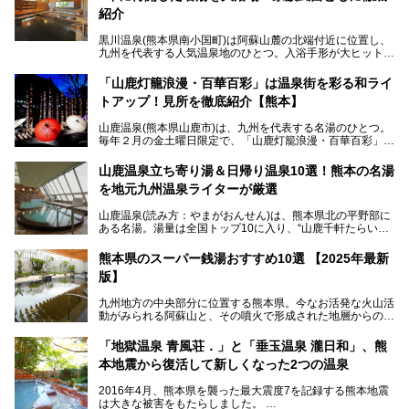
紹介
黒川温泉(熊本県南小国町)は阿蘇山麓の北端付近に位置し、
九州を代表する人気温泉地のひとつ。入浴手形が大ヒット
し、各宿の趣の異なる露天風呂をめぐることで知られていま
す。
「山鹿灯籠浪漫・百華百彩」は温泉街を彩る和ライ
トアップ！見所を徹底紹介【熊本】
中でも「耕きち(こうきち)の湯」は露天風呂を持たないもの
の、風情ある内湯を楽しめる日帰り温泉施設。自然災害によ
山鹿温泉(熊本県山鹿市)は、九州を代表する名湯のひとつ。
り一度廃業しましたが、2024年10月に営業再開。数多くの
毎年２月の金土曜日限定で、「山鹿灯籠浪漫・百華百彩」
温泉ファンに注目される名湯です。
（やまがとうろうろまん・ひゃっかひゃくさい）が開催され
ます。和傘や竹、ろうそくなどを用いて、和情緒たっぷりの
山鹿温泉立ち寄り湯＆日帰り温泉10選！熊本の名湯
ライトアップが無料で楽しめます。
を地元九州温泉ライターが厳選
今回は再開した耕きちの湯を訪問し、全浴室(男女別大浴
2025年は、2月7～8日・14～15日・21～22日・28～3月1
場・家族風呂)を徹底紹介します！
山鹿温泉(読み方：やまがおんせん)は、熊本県北の平野部に
日、の合計8日間開催。今回は地元九州在住の筆者が、その
ある名湯。湯量は全国トップ10に入り、“山鹿千軒たらいな
見所を徹底紹介。併せて、その他イベントや立ち寄り湯も併
し”と唄われる程。また、“乙女の柔肌”とも称される柔らかな
せてご紹介します。
泉質であり、お湯の良さにも定評があります。
熊本県のスーパー銭湯おすすめ10選 【2025年最新
版】
今回は地元九州の温泉ライターの私が実際に入浴した中か
ら、山鹿温泉の旅館やホテルの立ち寄り湯・日帰り入浴施
九州地方の中央部分に位置する熊本県。今なお活発な火山活
設・家族風呂の3パターンに分類し、合計10施設を厳選して
動がみられる阿蘇山と、その噴火で形成された地層からの湧
ご紹介。ぜひ、湯めぐりの参考にして下さいね！
水が多くあることから「火の国」「水の国」とも呼ばれま
す。
「地獄温泉 青風荘．」と「垂玉温泉 瀧日和」、熊
そんな熊本県は、県内の至るところから温泉が湧いている温
本地震から復活して新しくなった2つの温泉
泉県でもあります。山鹿温泉、玉名温泉、黒川温泉、人吉温
泉など有名な温泉地だけでなく、市街地にも天然温泉が湧き
2016年4月、熊本県を襲った最大震度7を記録する熊本地震
出すスーパー銭湯が豊富です。なかでも注目のスーパー銭湯
は大きな被害をもたらしました。
をピックアップしました。