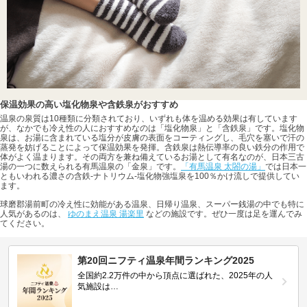
保温効果の高い塩化物泉や含鉄泉がおすすめ
温泉の泉質は10種類に分類されており、いずれも体を温める効果は有しています
が、なかでも冷え性の人におすすめなのは「塩化物泉」と「含鉄泉」です。塩化物
泉は、お湯に含まれている塩分が皮膚の表面をコーティングし、毛穴を塞いで汗の
蒸発を妨げることによって保温効果を発揮。含鉄泉は熱伝導率の良い鉄分の作用で
体がよく温まります。その両方を兼ね備えているお湯として有名なのが、日本三古
湯の一つに数えられる有馬温泉の「金泉」です。
「有馬温泉 太閤の湯」
では日本一
ともいわれる濃さの含鉄-ナトリウム-塩化物強塩泉を100％かけ流しで提供してい
ます。
球磨郡湯前町の冷え性に効能がある温泉、日帰り温泉、スーパー銭湯の中でも特に
人気があるのは、
ゆのまえ温泉 湯楽里
などの施設です。ぜひ一度は足を運んでみ
てください。
第20回ニフティ温泉年間ランキング2025
全国約2.2万件の中から頂点に選ばれた、2025年の人
気施設は…