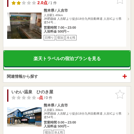
りに追加
2.0点
/ 1 件
熊本県 / 人吉市
人吉駅1.46km
JR肥薩線 人吉駅より徒歩18分九州自動車道 人吉ICより県
道54号…
営業時間 7:00～23:00
入浴料金 500円～
日帰り
宿泊
冷え性
楽天トラベルの宿泊プランを見る
関連情報から探す
いわい温泉 ひのき屋
お気に入
りに追加
-点
/ 0 件
熊本県 / 人吉市
人吉駅1.39km
JR肥薩線 人吉駅より徒歩18分九州自動車道 人吉ICより県
道54号…
営業時間 0:00～23:00
入浴料金 500円～
宿泊
冷え性