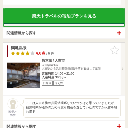
楽天トラベルの宿泊プランを見る
関連情報から探す
鶴亀温泉
お気に入
りに追加
4.0点
/ 6 件
熊本県 / 人吉市
人吉駅624m
人吉駅から浜田醫院(医院)手前を右折して左側
営業時間 14:00～21:00
入浴料金 300円～
日帰り
冷え性
ここは人吉市街の共同浴場巡りでいつかはと思っていましたが、
始業時間が遅めのため何度も機会を逸していたのですが人吉を離
れ際ド…
50代～
男性
関連情報から探す