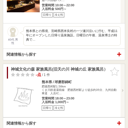
通バス西都バス…
営業時間 10:00～22:00
入浴料金 500円～
日帰り
冷え性
熊本県との県境、宮崎県西米良村の一ツ瀬川沿いに佇む、平成11
年にオープンした日帰り温泉施設。日曜日の午後、温泉博士の特
典で…
40代 男
性
関連情報から探す
神城文化の森 家族風呂(旧天の川 神城の丘 家族風呂）
お気に入
りに追加
-点
/ 1 件
熊本県 / 球磨郡錦町
肥後西村駅1.58km
くま川鉄道湯前線 肥後西村駅より徒歩約35分、九州自動
車道 人吉IC…
営業時間 18:00～23:00
入浴料金 1,000円～
日帰り
冷え性
関連情報から探す