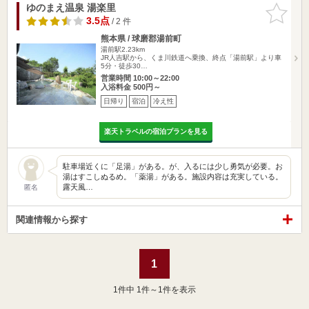
ゆのまえ温泉 湯楽里
お気に入
りに追加
3.5点
/ 2 件
熊本県 / 球磨郡湯前町
湯前駅2.23km
JR人吉駅から、くま川鉄道へ乗換、終点「湯前駅」より車
5分・徒歩30…
営業時間 10:00～22:00
入浴料金 500円～
日帰り
宿泊
冷え性
楽天トラベルの宿泊プランを見る
駐車場近くに「足湯」がある。が、入るには少し勇気が必要。お
湯はすこしぬるめ。「薬湯」がある。施設内容は充実している。
露天風…
匿名
関連情報から探す
1
1
件中 1件～1件を表示