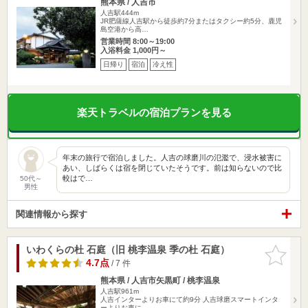
熊本県 / 人吉市
人吉駅444m
JR肥薩線人吉駅から徒歩約7分またはタクシー約5分、鹿児
島空港から高…
営業時間 8:00～19:00
入浴料金 1,000円～
日帰り
宿泊
冷え性
楽天トラベルの宿泊プランを見る
年末の旅行で宿泊しました。人吉の球磨川の氾濫で、浸水被害に
あい、しばらくは宿を閉じていたそうです。前は知らないので比
較はで…
50代～
男性
関連情報から探す
いわくらの杜 石庭（旧 桃李温泉 季の杜 石庭）
お気に入
りに追加
4.7点
/ 7 件
熊本県 / 人吉市矢黒町 / 桃李温泉
人吉駅961m
人吉インターよりお車にて約9分 人吉球磨スマートインタ
ーよりお車に…