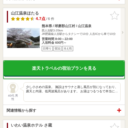
山江温泉ほたる
お気に入
りに追加
4.7点
/ 6 件
熊本県 / 球磨郡山江村 / 山江温泉
西人吉駅3.05km
JR肥薩線人吉駅からタクシーで10分 人吉ICから車で10分
営業時間 8:00～22:00
入浴料金 600円～
日帰り
宿泊
冷え性
楽天トラベルの宿泊プランを見る
少し小さめの温泉。 施設はサウナと蒸し風呂が別になっており、
露天と内湯、低周波風呂があります。 お湯はつるつるで本当に…
40代 男
性
関連情報から探す
いわい温泉ホテル さ蔵
お気に入