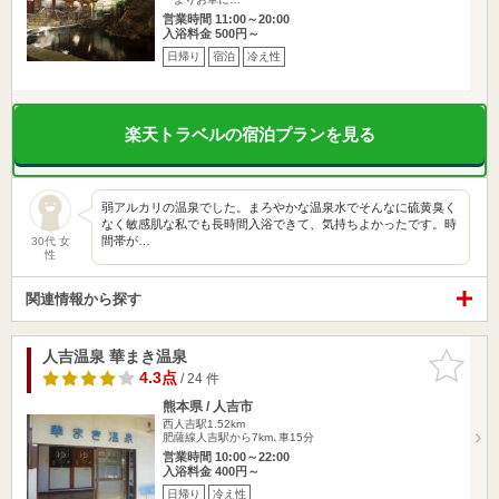
営業時間 11:00～20:00
入浴料金 500円～
日帰り
宿泊
冷え性
楽天トラベルの宿泊プランを見る
弱アルカリの温泉でした。まろやかな温泉水でそんなに硫黄臭く
なく敏感肌な私でも長時間入浴できて、気持ちよかったです。時
間帯が…
30代 女
性
関連情報から探す
人吉温泉 華まき温泉
お気に入
りに追加
4.3点
/ 24 件
熊本県 / 人吉市
西人吉駅1.52km
肥薩線人吉駅から7km､車15分
営業時間 10:00～22:00
入浴料金 400円～
日帰り
冷え性