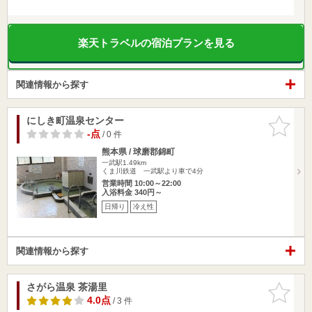
楽天トラベルの宿泊プランを見る
関連情報から探す
にしき町温泉センター
お気に入
りに追加
-点
/ 0 件
熊本県 / 球磨郡錦町
一武駅1.49km
くま川鉄道 一武駅より車で4分
営業時間 10:00～22:00
入浴料金 340円～
日帰り
冷え性
関連情報から探す
さがら温泉 茶湯里
お気に入
りに追加
4.0点
/ 3 件