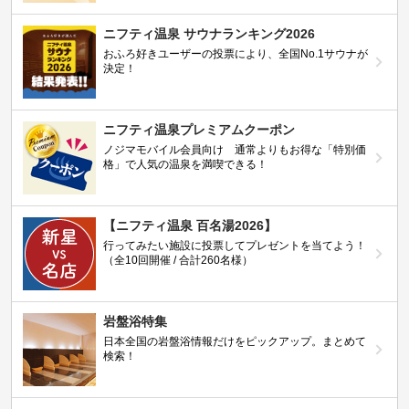
ニフティ温泉 サウナランキング2026
おふろ好きユーザーの投票により、全国No.1サウナが
決定！
ニフティ温泉プレミアムクーポン
ノジマモバイル会員向け 通常よりもお得な「特別価
格」で人気の温泉を満喫できる！
【ニフティ温泉 百名湯2026】
行ってみたい施設に投票してプレゼントを当てよう！
（全10回開催 / 合計260名様）
岩盤浴特集
日本全国の岩盤浴情報だけをピックアップ。まとめて
検索！