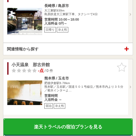
長崎県 / 島原市
大三東駅939m
島原鉄道大三東駅下車、タクシーで4分
営業時間 10:00～18:00
入浴料金 0円～
日帰り
冷え性
関連情報から探す
小天温泉 那古井館
お気に入
りに追加
-点
/ 0 件
熊本県 / 玉名市
肥後伊倉駅6.78km
熊本駅／玉名駅／国道５０１号線沿／熊本市内より３５分
／菊水インターよ…
営業時間
入浴料金 ～
宿泊
冷え性
楽天トラベルの宿泊プランを見る