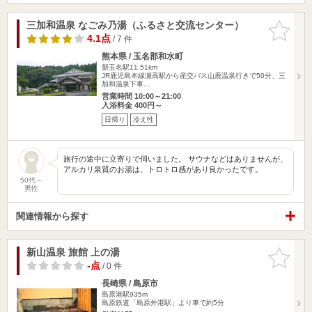
三加和温泉 なごみ乃湯（ふるさと交流センター）
お気に入
りに追加
4.1点
/ 7 件
熊本県 / 玉名郡和水町
新玉名駅11.51km
JR鹿児島本線瀬高駅から産交バス山鹿温泉行きで50分、三
加和温泉下車…
営業時間 10:00～21:00
入浴料金 400円～
日帰り
冷え性
旅行の途中に立寄りで伺いました。 サウナなどはありませんが、
アルカリ泉質のお湯は、トロトロ感があり良かったです。
50代～
男性
関連情報から探す
新山温泉 旅館 上の湯
お気に入
りに追加
-点
/ 0 件
長崎県 / 島原市
島原港駅935m
島原鉄道「島原外港駅」より車で約5分