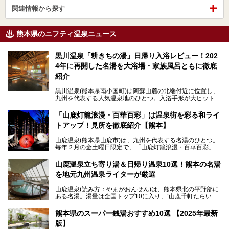
関連情報から探す
熊本県のニフティ温泉ニュース
黒川温泉「耕きちの湯」日帰り入浴レビュー！202
4年に再開した名湯を大浴場・家族風呂ともに徹底
紹介
黒川温泉(熊本県南小国町)は阿蘇山麓の北端付近に位置し、
九州を代表する人気温泉地のひとつ。入浴手形が大ヒット
し、各宿の趣の異なる露天風呂をめぐることで知られていま
す。
「山鹿灯籠浪漫・百華百彩」は温泉街を彩る和ライ
トアップ！見所を徹底紹介【熊本】
中でも「耕きち(こうきち)の湯」は露天風呂を持たないもの
の、風情ある内湯を楽しめる日帰り温泉施設。自然災害によ
山鹿温泉(熊本県山鹿市)は、九州を代表する名湯のひとつ。
り一度廃業しましたが、2024年10月に営業再開。数多くの
毎年２月の金土曜日限定で、「山鹿灯籠浪漫・百華百彩」
温泉ファンに注目される名湯です。
（やまがとうろうろまん・ひゃっかひゃくさい）が開催され
ます。和傘や竹、ろうそくなどを用いて、和情緒たっぷりの
山鹿温泉立ち寄り湯＆日帰り温泉10選！熊本の名湯
ライトアップが無料で楽しめます。
を地元九州温泉ライターが厳選
今回は再開した耕きちの湯を訪問し、全浴室(男女別大浴
2025年は、2月7～8日・14～15日・21～22日・28～3月1
場・家族風呂)を徹底紹介します！
山鹿温泉(読み方：やまがおんせん)は、熊本県北の平野部に
日、の合計8日間開催。今回は地元九州在住の筆者が、その
ある名湯。湯量は全国トップ10に入り、“山鹿千軒たらいな
見所を徹底紹介。併せて、その他イベントや立ち寄り湯も併
し”と唄われる程。また、“乙女の柔肌”とも称される柔らかな
せてご紹介します。
泉質であり、お湯の良さにも定評があります。
熊本県のスーパー銭湯おすすめ10選 【2025年最新
版】
今回は地元九州の温泉ライターの私が実際に入浴した中か