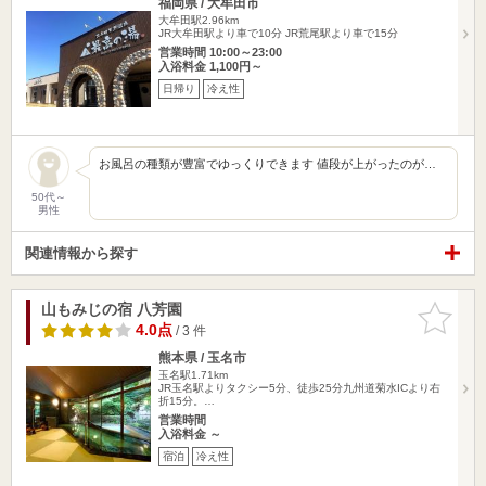
福岡県 / 大牟田市
大牟田駅2.96km
JR大牟田駅より車で10分 JR荒尾駅より車で15分
営業時間 10:00～23:00
入浴料金 1,100円～
日帰り
冷え性
お風呂の種類が豊富でゆっくりできます 値段が上がったのが…
50代～
男性
関連情報から探す
山もみじの宿 八芳園
お気に入
りに追加
4.0点
/ 3 件
熊本県 / 玉名市
玉名駅1.71km
JR玉名駅よりタクシー5分、徒歩25分九州道菊水ICより右
折15分。…
営業時間
入浴料金 ～
宿泊
冷え性