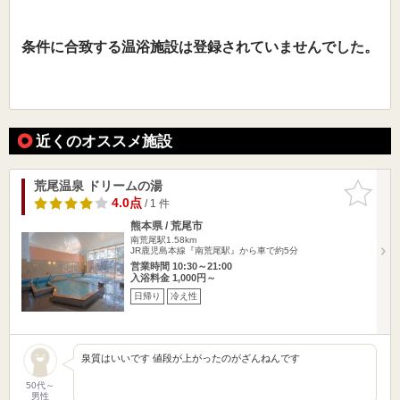
条件に合致する温浴施設は登録されていませんでした。
近くのオススメ施設
荒尾温泉 ドリームの湯
お気に入
りに追加
4.0点
/ 1 件
熊本県 / 荒尾市
南荒尾駅1.58km
JR鹿児島本線『南荒尾駅』から車で約5分
営業時間 10:30～21:00
入浴料金 1,000円～
日帰り
冷え性
泉質はいいです 値段が上がったのがざんねんです
50代～
男性