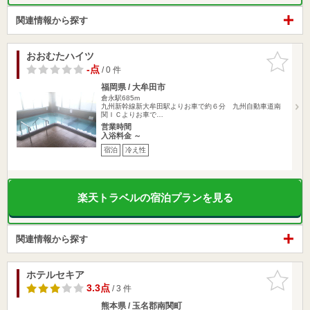
関連情報から探す
おおむたハイツ
お気に入
りに追加
-点
/ 0 件
福岡県 / 大牟田市
倉永駅685m
九州新幹線新大牟田駅よりお車で約６分 九州自動車道南
関ＩＣよりお車で…
営業時間
入浴料金 ～
宿泊
冷え性
楽天トラベルの宿泊プランを見る
関連情報から探す
ホテルセキア
お気に入
りに追加
3.3点
/ 3 件
熊本県 / 玉名郡南関町