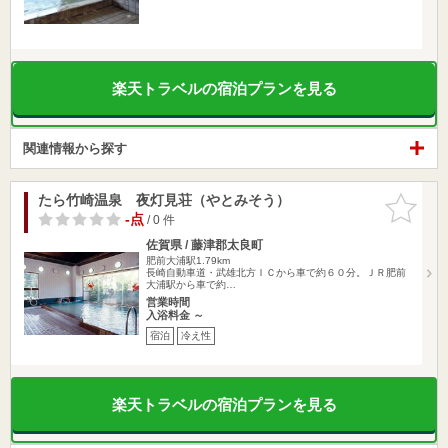
楽天トラベルの宿泊プランを見る
関連情報から探す
たら竹崎温泉 夜灯見荘（やとみそう）
お気に入
りに追加
-点
/ 0 件
佐賀県 / 藤津郡太良町
肥前大浦駅1.79km
長崎自動車道・武雄北方ＩＣから車で約６０分。ＪＲ肥前
大浦駅から車で約…
営業時間
入浴料金 ～
宿泊
冷え性
楽天トラベルの宿泊プランを見る