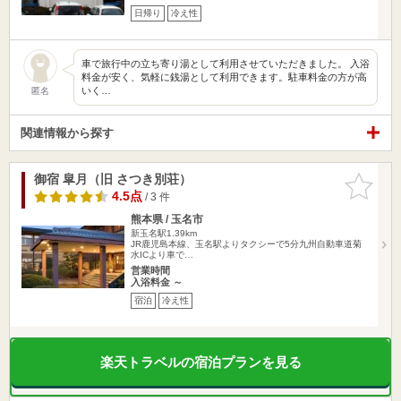
日帰り
冷え性
車で旅行中の立ち寄り湯として利用させていただきました。 入浴
料金が安く、気軽に銭湯として利用できます。駐車料金の方が高
いく…
匿名
関連情報から探す
御宿 皐月（旧 さつき別荘）
お気に入
りに追加
4.5点
/ 3 件
熊本県 / 玉名市
新玉名駅1.39km
JR鹿児島本線、玉名駅よりタクシーで5分九州自動車道菊
水ICより車で…
営業時間
入浴料金 ～
宿泊
冷え性
楽天トラベルの宿泊プランを見る