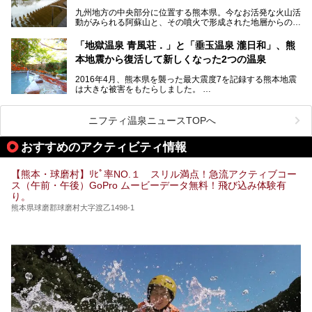
ら、山鹿温泉の旅館やホテルの立ち寄り湯・日帰り入浴施
九州地方の中央部分に位置する熊本県。今なお活発な火山活
設・家族風呂の3パターンに分類し、合計10施設を厳選して
動がみられる阿蘇山と、その噴火で形成された地層からの湧
ご紹介。ぜひ、湯めぐりの参考にして下さいね！
水が多くあることから「火の国」「水の国」とも呼ばれま
す。
「地獄温泉 青風荘．」と「垂玉温泉 瀧日和」、熊
そんな熊本県は、県内の至るところから温泉が湧いている温
本地震から復活して新しくなった2つの温泉
泉県でもあります。山鹿温泉、玉名温泉、黒川温泉、人吉温
泉など有名な温泉地だけでなく、市街地にも天然温泉が湧き
2016年4月、熊本県を襲った最大震度7を記録する熊本地震
出すスーパー銭湯が豊富です。なかでも注目のスーパー銭湯
は大きな被害をもたらしました。
をピックアップしました。
阿蘇山麓の南阿蘇村の「地獄温泉 清風荘」、そして「清風
荘」から400mほど離れた「垂玉（たるたま）温泉 山口旅
ニフティ温泉ニュースTOPへ
館」の2軒は、この地震による土砂崩れなどのために、一時
期は孤立状態に。もしかしたらこの時のニュースで、「地獄
おすすめのアクティビティ情報
温泉」と「垂玉温泉」の名前を知った人もいるかもしれませ
ん。
【熊本・球磨村】ﾘﾋﾟ率NO.１ スリル満点！急流アクティブコー
この2軒は今どうなっているのでしょうか。実は現在は「地
ス（午前・午後）GoPro ムービーデータ無料！飛び込み体験有
獄温泉 青風荘．」「垂玉温泉 瀧日和」として営業を再開し
り。
ています。2021年に現地を訪問してきましたのでレポート
します。
熊本県球磨郡球磨村大字渡乙1498-1