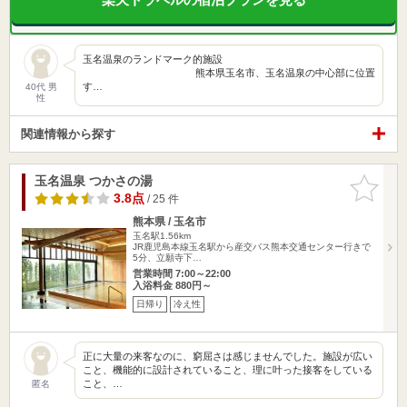
玉名温泉のランドマーク的施設
熊本県玉名市、玉名温泉の中心部に位置
す…
40代 男
性
関連情報から探す
玉名温泉 つかさの湯
お気に入
りに追加
3.8点
/ 25 件
熊本県 / 玉名市
玉名駅1.56km
JR鹿児島本線玉名駅から産交バス熊本交通センター行きで
5分、立願寺下…
営業時間 7:00～22:00
入浴料金 880円～
日帰り
冷え性
正に大量の来客なのに、窮屈さは感じませんでした。施設が広い
こと、機能的に設計されていること、理に叶った接客をしている
こと、…
匿名