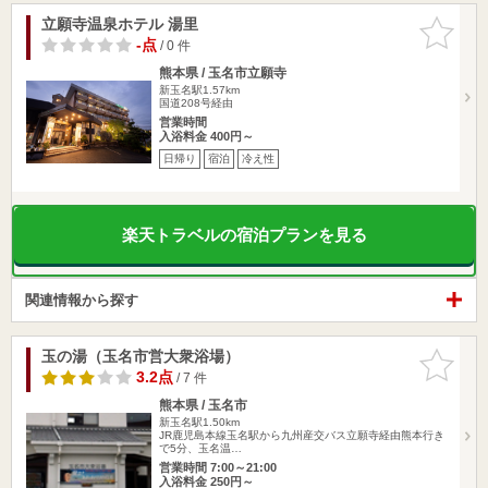
立願寺温泉ホテル 湯里
お気に入
りに追加
-点
/ 0 件
熊本県 / 玉名市立願寺
新玉名駅1.57km
国道208号経由
営業時間
入浴料金 400円～
日帰り
宿泊
冷え性
楽天トラベルの宿泊プランを見る
関連情報から探す
玉の湯（玉名市営大衆浴場）
お気に入
りに追加
3.2点
/ 7 件
熊本県 / 玉名市
新玉名駅1.50km
JR鹿児島本線玉名駅から九州産交バス立願寺経由熊本行き
で5分、玉名温…
営業時間 7:00～21:00
入浴料金 250円～