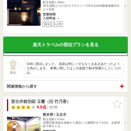
新玉名駅1.28km
JR玉名駅より2.5キロでタクシーで6分九州自動車道菊水IC
より右折…
営業時間
入浴料金 ～
宿泊
冷え性
楽天トラベルの宿泊プランを見る
GWに宿泊しました。 温泉は特にくせもなくまあまあだったよう
な気がします。 食事に関してはこの金額で朝夕部屋だしというの
は…
匿名
関連情報から探す
那古井館別邸 玉響（旧 竹乃香）
お気に入
りに追加
4.0点
/ 10 件
熊本県 / 玉名市
新玉名駅1.07km
JR鹿児島本線玉名駅から産交バス南関行きで10分、水道局
前下車すぐ九…