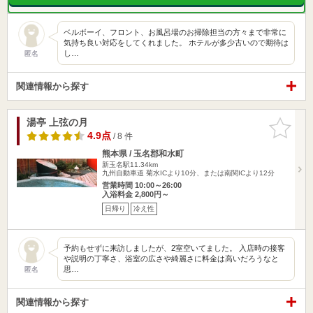
ベルボーイ、フロント、お風呂場のお掃除担当の方々まで非常に
気持ち良い対応をしてくれました。 ホテルが多少古いので期待は
し…
匿名
関連情報から探す
湯亭 上弦の月
お気に入
りに追加
4.9点
/ 8 件
熊本県 / 玉名郡和水町
新玉名駅11.34km
九州自動車道 菊水ICより10分、または南関ICより12分
営業時間 10:00～26:00
入浴料金 2,800円～
日帰り
冷え性
予約もせずに来訪しましたが、2室空いてました。 入店時の接客
や説明の丁寧さ、浴室の広さや綺麗さに料金は高いだろうなと
思…
匿名
関連情報から探す