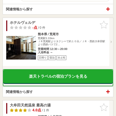
関連情報から探す
ホテルヴェルデ
お気に入
りに追加
-点
/ 0 件
熊本県 / 荒尾市
荒尾駅3.33km
ＪＲ荒尾駅よりタクシーで約１０分／ＪＲ・西鉄大牟田駅
より西鉄バスで2…
営業時間 12:30～20:00
入浴料金 ～
日帰り
宿泊
冷え性
楽天トラベルの宿泊プランを見る
関連情報から探す
大牟田天然温泉 最高の湯
お気に入
りに追加
4.0点
/ 1 件