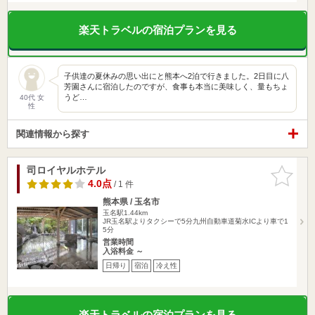
楽天トラベルの宿泊プランを見る
子供達の夏休みの思い出にと熊本へ2泊で行きました。2日目に八
芳園さんに宿泊したのですが、食事も本当に美味しく、量もちょ
うど…
40代 女
性
関連情報から探す
司ロイヤルホテル
お気に入
りに追加
4.0点
/ 1 件
熊本県 / 玉名市
玉名駅1.44km
JR玉名駅よりタクシーで5分九州自動車道菊水ICより車で1
5分
営業時間
入浴料金 ～
日帰り
宿泊
冷え性
楽天トラベルの宿泊プランを見る