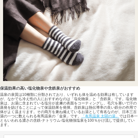
保温効果の高い塩化物泉や含鉄泉がおすすめ
温泉の泉質は10種類に分類されており、いずれも体を温める効果は有しています
が、なかでも冷え性の人におすすめなのは「塩化物泉」と「含鉄泉」です。塩化物
泉は、お湯に含まれている塩分が皮膚の表面をコーティングし、毛穴を塞いで汗の
蒸発を妨げることによって保温効果を発揮。含鉄泉は熱伝導率の良い鉄分の作用で
体がよく温まります。その両方を兼ね備えているお湯として有名なのが、日本三古
湯の一つに数えられる有馬温泉の「金泉」です。
「有馬温泉 太閤の湯」
では日本一
ともいわれる濃さの含鉄-ナトリウム-塩化物強塩泉を100％かけ流しで提供してい
ます。