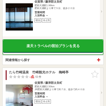
佐賀県 / 藤津郡太良町
肥前大浦駅1.98km
肥前大浦駅より車で５分、徒歩２０分
営業時間
入浴料金 ～
宿泊
冷え性
楽天トラベルの宿泊プランを見る
関連情報から探す
たら竹崎温泉 竹崎観光ホテル 梅崎亭
お気に入
りに追加
-点
/ 0 件
佐賀県 / 藤津郡太良町
肥前大浦駅2.50km
JR肥前大浦駅より車で約７分、徒歩で約４０分
営業時間
入浴料金 ～
宿泊
冷え性