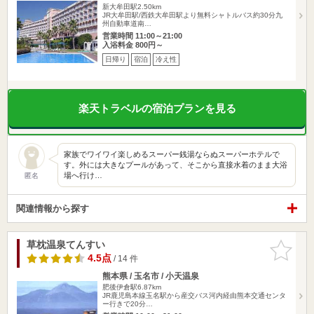
新大牟田駅2.50km
JR大牟田駅/西鉄大牟田駅より無料シャトルバス約30分九
州自動車道南…
営業時間 11:00～21:00
入浴料金 800円～
日帰り
宿泊
冷え性
楽天トラベルの宿泊プランを見る
家族でワイワイ楽しめるスーパー銭湯ならぬスーパーホテルで
す。外には大きなプールがあって、そこから直接水着のまま大浴
場へ行け…
匿名
関連情報から探す
草枕温泉てんすい
お気に入
りに追加
4.5点
/ 14 件
熊本県 / 玉名市 / 小天温泉
肥後伊倉駅6.87km
JR鹿児島本線玉名駅から産交バス河内経由熊本交通センタ
ー行きで20分…