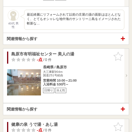
最近綺麗にリフォームされて以前の庄屋の湯の面影はほとんどな
く、とてもオシャレな地中海のサントリーニ島をイメージされた
斬新な…
40代 男
性
関連情報から探す
島原市有明福祉センター 美人の湯
お気に入
りに追加
-点
/ 0 件
長崎県 / 島原市
大三東駅904m
国道251号経由
営業時間 10:00～21:00
入浴料金 530円～
日帰り
冷え性
関連情報から探す
健康の泉 うで湯・あし湯
お気に入
りに追加
-点
/ 0 件