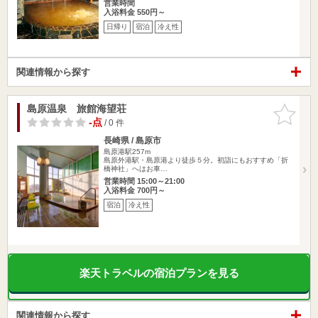
営業時間
入浴料金 550円～
日帰り
宿泊
冷え性
関連情報から探す
島原温泉 旅館海望荘
お気に入
りに追加
-点
/ 0 件
長崎県 / 島原市
島原港駅257m
島原外港駅・島原港より徒歩５分。初詣にもおすすめ「折
橋神社」へはお車…
営業時間 15:00～21:00
入浴料金 700円～
宿泊
冷え性
楽天トラベルの宿泊プランを見る
関連情報から探す