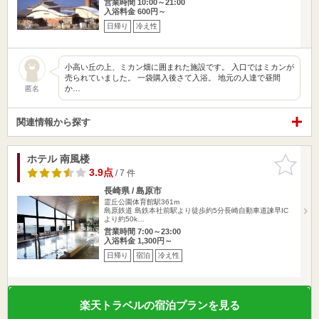
営業時間 10:00～21:00
入浴料金 600円～
日帰り
冷え性
小高い丘の上、ミカン畑に囲まれた施設です。 入口ではミカンが
売られていました。 一袋購入後さて入浴。 地元の人達で昼間
か…
匿名
関連情報から探す
ホテル 南風楼
お気に入
りに追加
3.9点
/ 7 件
長崎県 / 島原市
霊丘公園体育館駅361m
島原鉄道 島鉄本社前駅より徒歩約5分長崎自動車道諫早IC
より約50k…
営業時間 7:00～23:00
入浴料金 1,300円～
日帰り
宿泊
冷え性
楽天トラベルの宿泊プランを見る