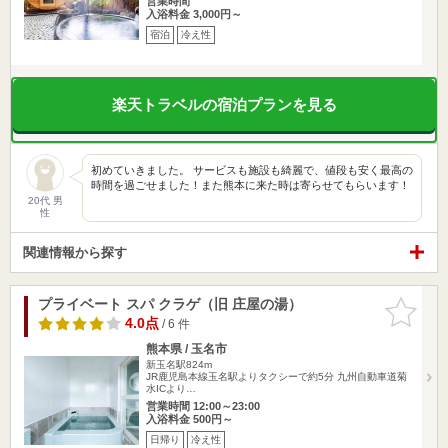
営業時間
入浴料金 3,000円～
宿泊
冷え性
楽天トラベルの宿泊プランを見る
初めていきました。 サービスも施設も綺麗で、値段も安く最高の
時間を過ごせました！また熊本に来た時は寄らせてもらいます！
20代 男
性
関連情報から探す
プライベート スパ クラゲ（旧 庄屋の湯）
お気に入
りに追加
4.0点
/ 6 件
熊本県 / 玉名市
新玉名駅824m
JR鹿児島本線玉名駅よりタクシーで約5分 九州自動車道菊
水ICより…
営業時間 12:00～23:00
入浴料金 500円～
日帰り
冷え性