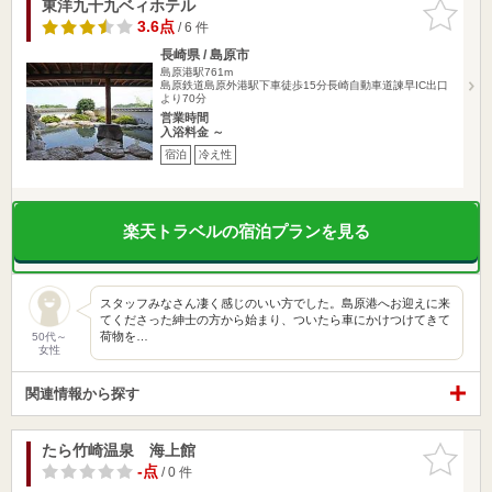
東洋九十九ベィホテル
お気に入
りに追加
3.6点
/ 6 件
長崎県 / 島原市
島原港駅761m
島原鉄道島原外港駅下車徒歩15分長崎自動車道諫早IC出口
より70分
営業時間
入浴料金 ～
宿泊
冷え性
楽天トラベルの宿泊プランを見る
スタッフみなさん凄く感じのいい方でした。島原港へお迎えに来
てくださった紳士の方から始まり、ついたら車にかけつけてきて
荷物を…
50代～
女性
関連情報から探す
たら竹崎温泉 海上館
お気に入
りに追加
-点
/ 0 件