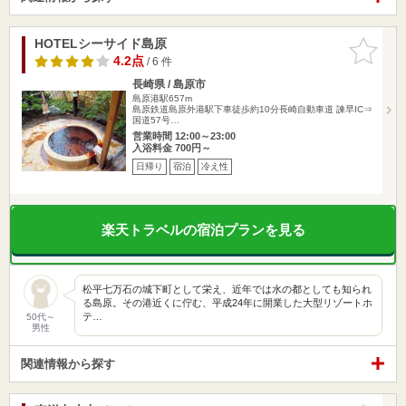
HOTELシーサイド島原
お気に入
りに追加
4.2点
/ 6 件
長崎県 / 島原市
島原港駅657m
島原鉄道島原外港駅下車徒歩約10分長崎自動車道 諫早IC⇒
国道57号…
営業時間 12:00～23:00
入浴料金 700円～
日帰り
宿泊
冷え性
楽天トラベルの宿泊プランを見る
松平七万石の城下町として栄え、近年では水の都としても知られ
る島原。その港近くに佇む、平成24年に開業した大型リゾートホ
テ…
50代～
男性
関連情報から探す