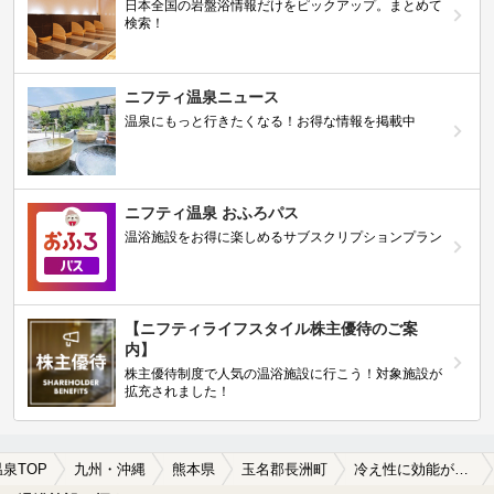
日本全国の岩盤浴情報だけをピックアップ。まとめて
検索！
ニフティ温泉ニュース
温泉にもっと行きたくなる！お得な情報を掲載中
ニフティ温泉 おふろパス
温浴施設をお得に楽しめるサブスクリプションプラン
【ニフティライフスタイル株主優待のご案
内】
株主優待制度で人気の温浴施設に行こう！対象施設が
拡充されました！
温泉TOP
九州・沖縄
熊本県
玉名郡長洲町
冷え性に効能がある玉名郡長洲町の温泉、日帰り温泉、スーパー銭湯おすすめ