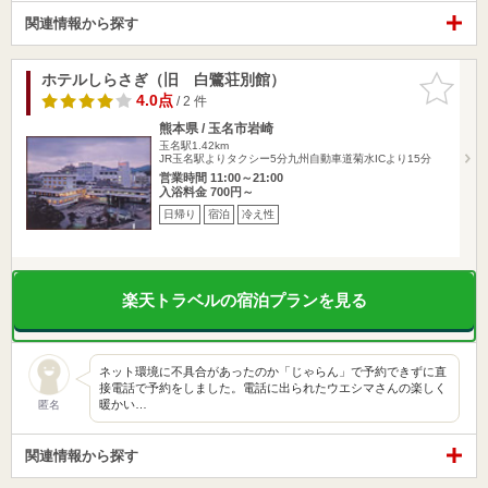
関連情報から探す
ホテルしらさぎ（旧 白鷺荘別館）
お気に入
りに追加
4.0点
/ 2 件
熊本県 / 玉名市岩崎
玉名駅1.42km
JR玉名駅よりタクシー5分九州自動車道菊水ICより15分
営業時間 11:00～21:00
入浴料金 700円～
日帰り
宿泊
冷え性
楽天トラベルの宿泊プランを見る
ネット環境に不具合があったのか「じゃらん」で予約できずに直
接電話で予約をしました。電話に出られたウエシマさんの楽しく
暖かい…
匿名
関連情報から探す