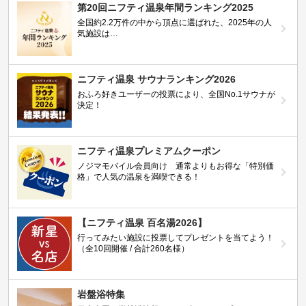
第20回ニフティ温泉年間ランキング2025
全国約2.2万件の中から頂点に選ばれた、2025年の人
気施設は…
ニフティ温泉 サウナランキング2026
おふろ好きユーザーの投票により、全国No.1サウナが
決定！
ニフティ温泉プレミアムクーポン
ノジマモバイル会員向け 通常よりもお得な「特別価
格」で人気の温泉を満喫できる！
【ニフティ温泉 百名湯2026】
行ってみたい施設に投票してプレゼントを当てよう！
（全10回開催 / 合計260名様）
岩盤浴特集