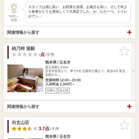
スタッフは感じ良い、お部屋も清潔、お風呂も良い、そして何よ
り食事がとても美味しくて大満足でした、が、ただ一つ、トイレ
がアン…
50代～
女性
関連情報から探す
純乃時 湯願
お気に入
りに追加
-点
/ 0 件
熊本県 / 玉名市
新玉名駅1.41km
玉名市役所より、車で1分 立願寺公園より、徒歩3分 新玉
名駅から…
営業時間 12:00～23:00
入浴料金 2,300円～
日帰り
冷え性
関連情報から探す
尚玄山荘
お気に入
りに追加
3.7点
/ 4 件
熊本県 / 玉名市