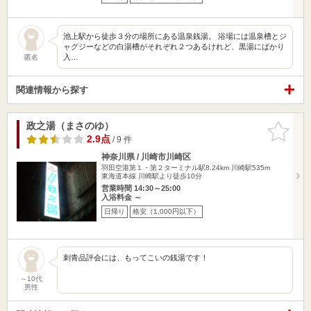
池上駅から徒歩３分の場所にある温泉銭湯。 浴場には温泉槽とジ
ャグジーなどの白湯槽がそれぞれ２つあるけれど、黒湯にばかり
入…
匿名
関連情報から探す
政之湯（まさのゆ）
お気に入
りに追加
2.9点
/ 9 件
神奈川県 / 川崎市川崎区
羽田空港第１・第２ターミナル駅8.24km
川崎駅535m
東海道本線 川崎駅より徒歩10分
営業時間 14:30～25:00
入浴料金 ～
日帰り
格安（1,000円以下）
刺青品評会には、もってこいの銭湯です！
～10代
男性