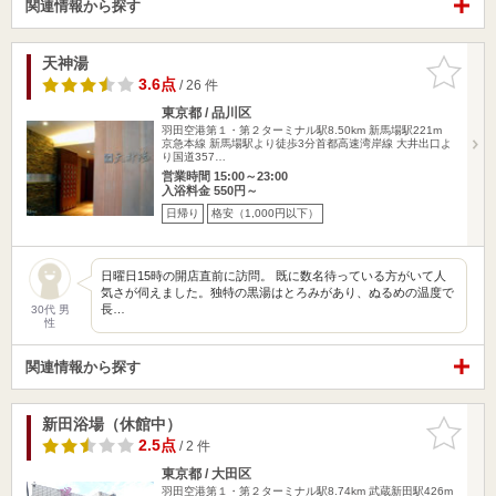
関連情報から探す
天神湯
お気に入
りに追加
3.6点
/ 26 件
東京都 / 品川区
羽田空港第１・第２ターミナル駅8.50km
新馬場駅221m
京急本線 新馬場駅より徒歩3分首都高速湾岸線 大井出口よ
り国道357…
営業時間 15:00～23:00
入浴料金 550円～
日帰り
格安（1,000円以下）
日曜日15時の開店直前に訪問。 既に数名待っている方がいて人
気さが伺えました。独特の黒湯はとろみがあり、ぬるめの温度で
長…
30代 男
性
関連情報から探す
新田浴場（休館中）
お気に入
りに追加
2.5点
/ 2 件
東京都 / 大田区
羽田空港第１・第２ターミナル駅8.74km
武蔵新田駅426m