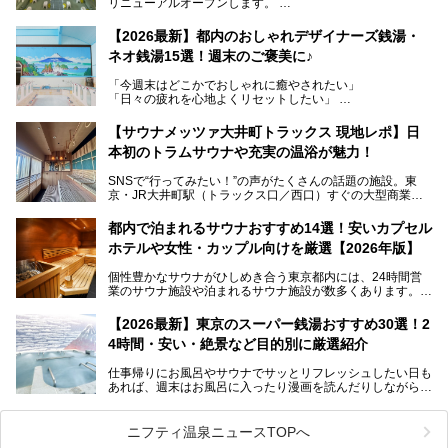
リニューアルオープンします。
レトロでノスタルジックなタイル絵はそのまま、昔からここ
【2026最新】都内のおしゃれデザイナーズ銭湯・
を知る地元の人にも、新しく足を運んでくれる人にも愛され
ネオ銭湯15選！週末のご褒美に♪
る、今の時代の"銭湯"として生まれ変わりました。洞窟のよ
うなユニークなサウナ、自家醸造のクラフトビールが飲める
「今週末はどこかでおしゃれに癒やされたい」
ビアバーなど、新しく登場したスポットも併せて紹介しま
「日々の疲れを心地よくリセットしたい」
す。充実した設備があるのに、基本の入浴料が銭湯価格の5
──そんなときにおすすめなのが、今、都内で大きなブーム
50円というのも嬉しすぎます！
となっている新しいスタイルの銭湯です。
【サウナメッツァ大井町トラックス 現地レポ】日
本初のトラムサウナや充実の温浴が魅力！
最近、SNSやメディアで「デザイナーズ銭湯」や「ネオ銭
湯」という言葉をよく耳にしませんか？
SNSで“行ってみたい！”の声がたくさんの話題の施設。東
京・JR大井町駅（トラックス口／西口）すぐの大型商業施
本記事では、そもそもこれらがどんな銭湯なのか、その気に
設・大井町 トラックスに、2026年3月28日、「サウナメッ
なる違いを分かりやすく解説！さらに、都内で絶対に外せな
ツァ大井町トラックス」がニューオープン。施設の様子をレ
いおしゃれな名店15選を、おすすめの順番で一挙にご紹介
都内で泊まれるサウナおすすめ14選！安いカプセル
ポ―トします。
します。
ホテルや女性・カップル向けを厳選【2026年版】
個性豊かなサウナがひしめき合う東京都内には、24時間営
業のサウナ施設や泊まれるサウナ施設が数多くあります。
終電を逃した深夜の利用に限らず、時間を気にしないサウナ
を旅の目的とする「サ旅」や自分へのご褒美のための宿泊な
【2026最新】東京のスーパー銭湯おすすめ30選！2
ど、自分の好きなタイミングで好きなだけサ活ができるのが
4時間・安い・絶景など目的別に厳選紹介
魅力です。
仕事帰りにお風呂やサウナでサッとリフレッシュしたい日も
最近では、男性専用施設だけでなく、カップルや女性に嬉し
あれば、週末はお風呂に入ったり漫画を読んだりしながら一
い個室サウナも増えてきました。
日中ダラダラ過ごしたい日もあると思います。
この記事では、東京都内にある24時間営業のサウナの中か
また、終電を逃してしまい、「このまま朝までゆっくりでき
ら、特におすすめしたい施設14選をご紹介します。
ニフティ温泉ニュースTOPへ
る場所があれば」と探した経験がある人も多いのではないで
宿泊可能な施設もピックアップしているので、ぜひチェック