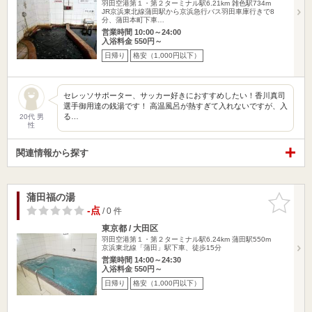
羽田空港第１・第２ターミナル駅6.21km
雑色駅734m
JR京浜東北線蒲田駅から京浜急行バス羽田車庫行きで8
分、蒲田本町下車…
営業時間 10:00～24:00
入浴料金 550円～
日帰り
格安（1,000円以下）
セレッソサポーター、サッカー好きにおすすめしたい！香川真司
選手御用達の銭湯です！ 高温風呂が熱すぎて入れないですが、入
る…
20代 男
性
関連情報から探す
蒲田福の湯
お気に入
りに追加
-点
/ 0 件
東京都 / 大田区
羽田空港第１・第２ターミナル駅6.24km
蒲田駅550m
京浜東北線「蒲田」駅下車、徒歩15分
営業時間 14:00～24:30
入浴料金 550円～
日帰り
格安（1,000円以下）