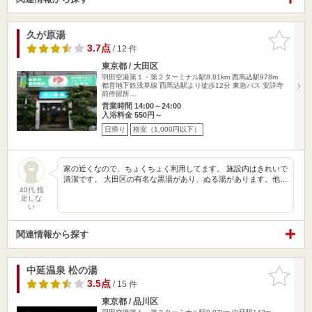
久が原湯
お気に入
りに追加
3.7点
/ 12 件
東京都 / 大田区
羽田空港第１・第２ターミナル駅8.81km
西馬込駅978m
都営地下鉄浅草線 西馬込駅より徒歩12分 東急バス 安詳寺
前停留所…
営業時間 14:00～24:00
入浴料金 550円～
日帰り
格安（1,000円以下）
家の近くなので、ちょくちょく利用してます。 施設内はきれいで
清潔です。 大田区の有名な黒湯があり、ぬる湯があります。他…
40代 指
定しな
い
関連情報から探す
中延温泉 松の湯
お気に入
りに追加
3.5点
/ 15 件
東京都 / 品川区