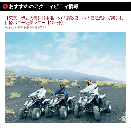
しょうか。
してみてください。
おすすめのアクティビティ情報
そこで本記事では、東京でおすすめのスーパー銭湯を、目的
別に厳選した30施設からご紹介します。
【東京・伊豆大島】日本唯一の「裏砂漠」へ！普通免許で楽しむ
24時間営業で宿泊できる施設や、1,000円以下で楽しめる安
四輪バギー絶景ツアー【120分】
い施設、デートや休日レジャーにもぴったりなエンタメ要素
が充実した施設など、利用のシーンに合わせて参考にしてく
東京都大島町岡田字助田28-1
ださい。