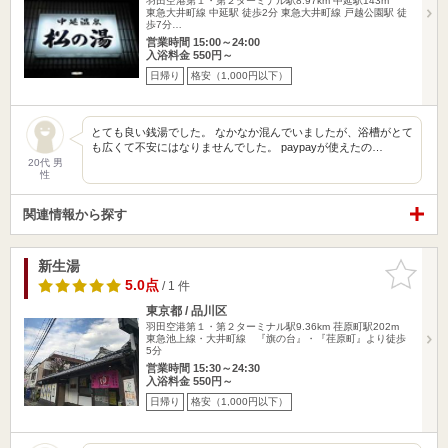
羽田空港第１・第２ターミナル駅8.97km
中延駅143m
東急大井町線 中延駅 徒歩2分 東急大井町線 戸越公園駅 徒
歩7分…
営業時間 15:00～24:00
入浴料金 550円～
日帰り
格安（1,000円以下）
とても良い銭湯でした。 なかなか混んでいましたが、浴槽がとて
も広くて不安にはなりませんでした。 paypayが使えたの…
20代 男
性
関連情報から探す
新生湯
お気に入
りに追加
5.0点
/ 1 件
東京都 / 品川区
羽田空港第１・第２ターミナル駅9.36km
荏原町駅202m
東急池上線・大井町線 『旗の台』・『荏原町』より徒歩
5分
営業時間 15:30～24:30
入浴料金 550円～
日帰り
格安（1,000円以下）