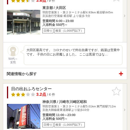
3.6点
/ 9 件
東京都 / 大田区
羽田空港第１・第２ターミナル駅4.93km
糀谷駅445m
京浜急行空港線 糀谷駅 より徒歩 5分
営業時間 6:00～23:00
入浴料金 550円～
日帰り
格安（1,000円以下）
大田区最高です。 コロナのせいで外出自粛ですが、銭湯は営業中
です。 子供の日にお邪魔しました。 ここは黒湯ではな…
50代～
女性
関連情報から探す
日の出おふろセンター
お気に入
りに追加
3.2点
/ 4 件
神奈川県 / 川崎市川崎区昭和
羽田空港第１・第２ターミナル駅5.01km
東門前駅712m
京急大師線産業道路駅より徒歩10分
営業時間 11:00～23:00
入浴料金 500円～
日帰り
格安（1,000円以下）