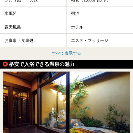
ひとり旅・一人旅
格安（1,000円以下）
水風呂
宿泊
露天風呂
ホテル
お食事・食事処
エステ・マッサージ
すべて表示する
格安で入浴できる温泉の魅力