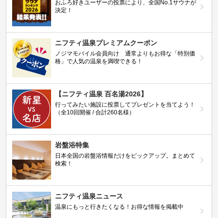
おふろ好きユーザーの投票により、全国No.1サウナが
決定！
ニフティ温泉プレミアムクーポン
ノジマモバイル会員向け 通常よりもお得な「特別価
格」で人気の温泉を満喫できる！
【ニフティ温泉 百名湯2026】
行ってみたい施設に投票してプレゼントを当てよう！
（全10回開催 / 合計260名様）
岩盤浴特集
日本全国の岩盤浴情報だけをピックアップ。まとめて
検索！
ニフティ温泉ニュース
温泉にもっと行きたくなる！お得な情報を掲載中