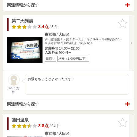
関連情報から探す
第二天狗湯
お気に入
りに追加
3.4点
/ 5 件
東京都 / 大田区
羽田空港第１・第２ターミナル駅5.94km
平和島駅456m
京浜急行線 平和島駅 より徒歩 6分
営業時間 14:30～22:30
入浴料金 550円～
日帰り
格安（1,000円以下）
お湯もちょうどよかったです！
20代 女
性
関連情報から探す
蒲田温泉
お気に入
りに追加
3.8点
/ 34 件
東京都 / 大田区