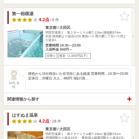
第一相模湯
お気に入
りに追加
4.2点
/ 6 件
東京都 / 大田区
羽田空港第１・第２ターミナル駅7.12km
雑色駅674m
京急 雑色駅より徒歩12分 東急バス 西六郷二丁目バス停よ
り徒歩1…
営業時間 14:30～23:00
入浴料金 550円～
日帰り
格安（1,000円以下）
雑色から15分程歩いた住宅街にある銭湯 営業時間…14:30〜23:00
定休日…月曜日 大人…480円 3段の高…
20代 女
性
関連情報から探す
はすぬま温泉
お気に入
りに追加
4.2点
/ 28 件
東京都 / 大田区
羽田空港第１・第２ターミナル駅7.24km
蓮沼駅151m
JR蒲田駅から徒歩10分。 東急池上線蓮沼駅から徒歩2分。