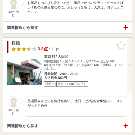
お風呂ものんびり良かったが、風呂上がりのクラフトビールやば
い！街のお風呂屋なのに、おしゃれな感じ。大満足。息子はオロ
ナミン…
40代 男
性
関連情報から探す
桜館
お気に入
りに追加
3.8点
/ 31 件
東京都 / 大田区
羽田空港第１・第２ターミナル駅7.79km
池上駅392m
■東急池上線「池上駅」より徒歩6分 ■JR「蒲田駅」よりバ
ス[井0…
営業時間 12:00～25:00
入浴料金 550円～
日帰り
格安（1,000円以下）
黒湯温泉がとても気持ち良い。 土日には2階お食事処のラーメン
がおすすめ🍜
40代 男
性
関連情報から探す