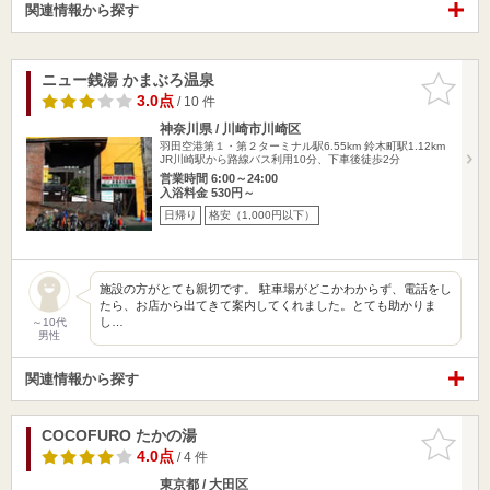
関連情報から探す
ニュー銭湯 かまぶろ温泉
お気に入
りに追加
3.0点
/ 10 件
神奈川県 / 川崎市川崎区
羽田空港第１・第２ターミナル駅6.55km
鈴木町駅1.12km
JR川崎駅から路線バス利用10分、下車後徒歩2分
営業時間 6:00～24:00
入浴料金 530円～
日帰り
格安（1,000円以下）
施設の方がとても親切です。 駐車場がどこかわからず、電話をし
たら、お店から出てきて案内してくれました。とても助かりま
し…
～10代
男性
関連情報から探す
COCOFURO たかの湯
お気に入
りに追加
4.0点
/ 4 件
東京都 / 大田区