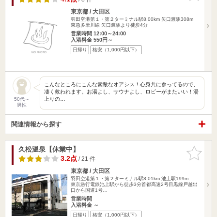
東京都 / 大田区
羽田空港第１・第２ターミナル駅8.00km
矢口渡駅308m
東急多摩川線 矢口渡駅より徒歩4分
営業時間 12:00～24:00
入浴料金 550円～
日帰り
格安（1,000円以下）
こんなところにこんな素敵なオアシス！心身共に参ってるので、
凄く救われます。お湯よし、サウナよし、ロビーがまたいい！湯
上りの…
50代～
男性
関連情報から探す
久松温泉【休業中】
お気に入
りに追加
3.2点
/ 21 件
東京都 / 大田区
羽田空港第１・第２ターミナル駅8.01km
池上駅199m
東京急行電鉄池上駅から徒歩3分首都高速2号目黒線戸越出
口から国道1号…
営業時間
入浴料金 ～
日帰り
格安（1,000円以下）