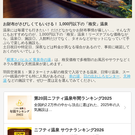
お財布がさびしくてもいける！ 1,000円以下の「格安」温泉
温泉には毎週でも行きたい！ だけどなかなかお財布事情が厳しい…。そんな方
にもおすすめなのが、1,000円以下の「格安」温泉！リーズナブルな価格なが
ら、温泉◎、施設◎。入館料だけでなく、タオルなどがセットになっていて手
ぶらで楽しめる施設も。
土日祝日や特定日、深夜などは料金が異なる場合があるので、事前に確認して
おくのがいいでしょう。
「
横濱スパヒルズ 竜泉寺の湯
」は、格安価格で多種類のお風呂やサウナなどミ
ネラル豊富な天然温泉が楽しめます。
羽田空港第１・第２ターミナル駅の格安で入浴できる温泉、日帰り温泉、スー
パー銭湯の中でも特に人気があるのは、
幸の湯
、
日の出おふろセンター
、
天神
湯
などの施設です。ぜひ一度は足を運んでみてください。
第20回ニフティ温泉年間ランキング2025
全国約2.2万件の中から頂点に選ばれた、2025年の人
気施設は…
ニフティ温泉 サウナランキング2026