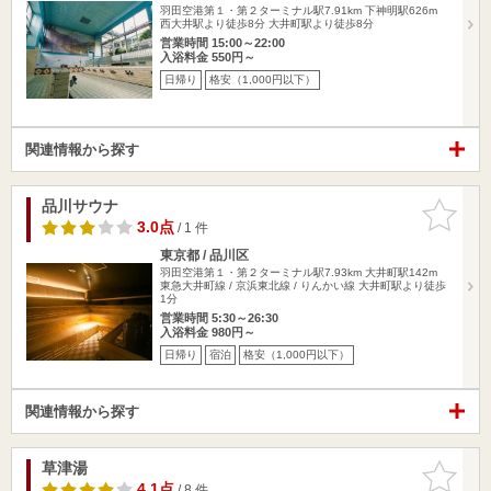
羽田空港第１・第２ターミナル駅7.91km
下神明駅626m
西大井駅より徒歩8分 大井町駅より徒歩8分
営業時間 15:00～22:00
入浴料金 550円～
日帰り
格安（1,000円以下）
関連情報から探す
品川サウナ
お気に入
りに追加
3.0点
/ 1 件
東京都 / 品川区
羽田空港第１・第２ターミナル駅7.93km
大井町駅142m
東急大井町線 / 京浜東北線 / りんかい線 大井町駅より徒歩
1分
営業時間 5:30～26:30
入浴料金 980円～
日帰り
宿泊
格安（1,000円以下）
関連情報から探す
草津湯
お気に入
りに追加
4.1点
/ 8 件