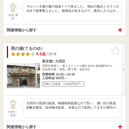
マルハン主催の脳汁銭湯イベで来ました。 熱めの風呂とカランの
冷水で無事整えました。 観賞魚が好きなので、風呂に入りなが…
30代 男
性
関連情報から探す
照の湯(てるのゆ）
お気に入
りに追加
4.3点
/ 33 件
東京都 / 大田区
羽田空港第１・第２ターミナル駅6.82km
雑色駅567m
京浜急行線「雑色」駅下車、徒歩5分
営業時間 15:00～23:30
入浴料金 550円～
日帰り
格安（1,000円以下）
大田区の黒湯の銭湯。物価統制銭湯なので安い。 濃い目の黒湯。
炭酸水素塩・塩化物冷鉱泉。 冷泉なので加熱してますが屋外の…
50代～
女性
関連情報から探す