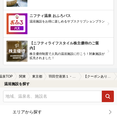
ニフティ温泉 おふろパス
温浴施設をお得に楽しめるサブスクリプションプラン
【ニフティライフスタイル株主優待のご案
内】
株主優待制度で人気の温浴施設に行こう！対象施設が
拡充されました！
温泉TOP
関東
東京都
羽田空港第１・第２ターミナル駅
【クーポンあり】格安で入浴できる羽田空港第１・第２ターミナル駅近くの温泉、日帰り温泉、スーパー銭湯おすすめ
温浴施設を探す
エリアから探す