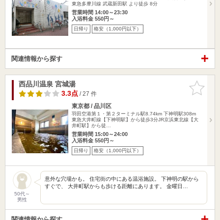
東急多摩川線 武蔵新田駅 より徒歩 8分
営業時間 14:00～23:30
入浴料金 550円～
日帰り
格安（1,000円以下）
関連情報から探す
西品川温泉 宮城湯
お気に入
りに追加
3.3点
/ 27 件
東京都 / 品川区
羽田空港第１・第２ターミナル駅8.74km
下神明駅308m
東急大井町線【下神明駅】から徒歩3分JR京浜東北線【大
井町駅】から徒…
営業時間 15:00～24:00
入浴料金 550円～
日帰り
格安（1,000円以下）
意外な穴場かも。 住宅街の中にある温浴施設。 下神明の駅から
すぐで、 大井町駅からも歩ける距離にあります。 金曜日…
50代～
男性
関連情報から探す