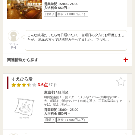
営業時間 15:00～24:00
入浴料金 550円～
日帰り
格安（1,000円以下）
こんな銭湯だったら毎日通いたい。 金曜日の夕方にお邪魔しまし
たが、 地元の方々で結構混み合ってました。 でも札…
50代～
男性
関連情報から探す
すえひろ湯
お気に入
りに追加
3.6点
/ 7 件
東京都 / 品川区
羽田空港第１・第２ターミナル駅7.75km
大井町駅381m
大井町駅より阪急デパートの前を通り、三又地蔵様のすぐ
そば。駅より約4…
営業時間 15:00～25:00
入浴料金 550円～
日帰り
格安（1,000円以下）