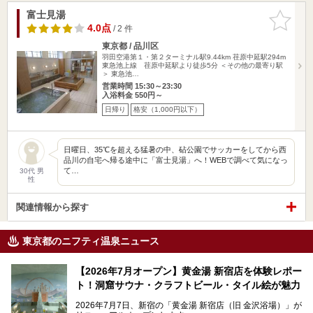
富士見湯
お気に入
りに追加
4.0点
/ 2 件
東京都 / 品川区
羽田空港第１・第２ターミナル駅9.44km
荏原中延駅294m
東急池上線 荏原中延駅より徒歩5分 ＜その他の最寄り駅
＞ 東急池…
営業時間 15:30～23:30
入浴料金 550円～
日帰り
格安（1,000円以下）
日曜日、35℃を超える猛暑の中、砧公園でサッカーをしてから西
品川の自宅へ帰る途中に「富士見湯」へ！WEBで調べて気になっ
て…
30代 男
性
関連情報から探す
東京都のニフティ温泉ニュース
【2026年7月オープン】黄金湯 新宿店を体験レポー
ト！洞窟サウナ・クラフトビール・タイル絵が魅力
2026年7月7日、新宿の「黄金湯 新宿店（旧 金沢浴場）」が