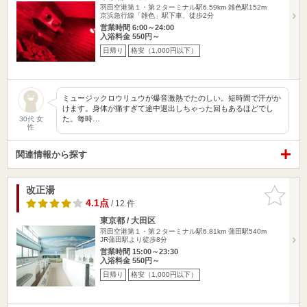
羽田空港第１・第２ターミナル駅6.59km
雑色駅152m
京浜急行線「雑色」駅下車、徒歩2分
営業時間 6:00～24:00
入浴料金 550円～
日帰り
格安（1,000円以下）
ミュージックロウリュウが爆音激熱でたのしい。短時間で汗がか
けます。身体が痛すぎて途中退出しちゃった回もあるほどでし
た。毎時…
30代 女
性
関連情報から探す
改正湯
お気に入
りに追加
4.1点
/ 12 件
東京都 / 大田区
羽田空港第１・第２ターミナル駅6.81km
蒲田駅540m
JR蒲田駅より徒歩8分
営業時間 15:00～23:30
入浴料金 550円～
日帰り
格安（1,000円以下）