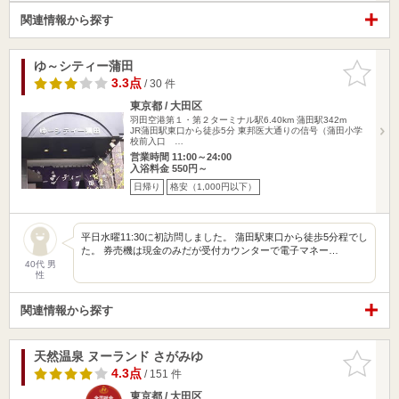
関連情報から探す
ゆ～シティー蒲田
お気に入
りに追加
3.3点
/ 30 件
東京都 / 大田区
羽田空港第１・第２ターミナル駅6.40km
蒲田駅342m
JR蒲田駅東口から徒歩5分 東邦医大通りの信号（蒲田小学
校前入口 …
営業時間 11:00～24:00
入浴料金 550円～
日帰り
格安（1,000円以下）
平日水曜11:30に初訪問しました。 蒲田駅東口から徒歩5分程でし
た。 券売機は現金のみだが受付カウンターで電子マネー…
40代 男
性
関連情報から探す
天然温泉 ヌーランド さがみゆ
お気に入
りに追加
4.3点
/ 151 件
東京都 / 大田区