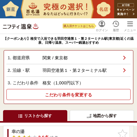
購入済チケットはこちら
ログイン
履歴
メニュー
【クーポンあり】格安で入浴できる羽田空港第１・第２ターミナル駅(東京都)近くの温
泉、日帰り温泉、スーパー銭湯おすすめ
1. 都道府県
関東 / 東京都
2. 沿線・駅
羽田空港第１・第２ターミナル駅
3. こだわり条件
格安（1,000円以下）
こだわり条件を変更する
リストから探す
地図から探す
幸の湯
お気に入
りに追加