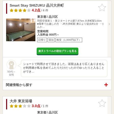
Smart Stay SHIZUKU 品川大井町
お気に入
りに追加
4.2点
/ 4 件
東京都 / 品川区
羽田空港第１・第２ターミナル駅7.87km
大井町駅144m
■電車でお越しの方 ・JR大井町駅 東口より徒歩約1分 ・り
んか…
営業時間
入浴料金 800円～
日帰り
宿泊
格安（1,000円以下）
楽天トラベルの宿泊プランを見る
ショートで利用させて頂きました。浴室はあまり広くありません
が利用者が私を含めてふたりだけだったのでゆったりと入ること
ができ…
50代～
女性
関連情報から探す
大井 東京浴場
お気に入
りに追加
3.0点
/ 1 件
東京都 / 品川区