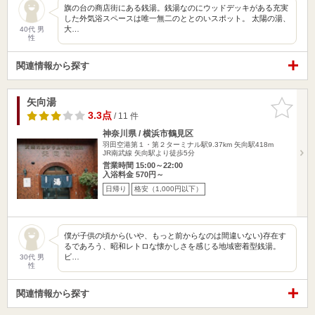
旗の台の商店街にある銭湯。銭湯なのにウッドデッキがある充実
した外気浴スペースは唯一無二のととのいスポット。 太陽の湯、
大…
40代 男
性
関連情報から探す
矢向湯
お気に入
りに追加
3.3点
/ 11 件
神奈川県 / 横浜市鶴見区
羽田空港第１・第２ターミナル駅9.37km
矢向駅418m
JR南武線 矢向駅より徒歩5分
営業時間 15:00～22:00
入浴料金 570円～
日帰り
格安（1,000円以下）
僕が子供の頃から(いや、もっと前からなのは間違いない)存在す
るであろう、昭和レトロな懐かしさを感じる地域密着型銭湯。
ビ…
30代 男
性
関連情報から探す