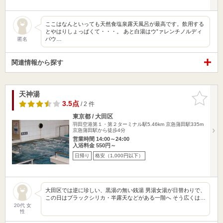
ここはなんといっても天然食塩泉露天風呂が最高です。飲用する
とやはりしょっぱくて・・・。 あと白湯はウ”ァレンチノルディ
パウ…
匿名
関連情報から探す
天神湯
お気に入
りに追加
3.5点
/ 2 件
東京都 / 大田区
羽田空港第１・第２ターミナル駅5.46km
京急蒲田駅335m
京急蒲田駅から徒歩4分
営業時間 14:00～24:00
入浴料金 550円～
日帰り
格安（1,000円以下）
大田区では逆に珍しい、黒湯の無い銭湯 男湯女湯が日替わりで、
この日はブラックシリカ・半露天などがある一階へ そう広くは…
20代 女
性