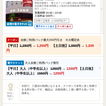
羽田空港第１・第２ターミナル駅6.49km
雑色駅276m
京浜急行本線 雑色駅より徒歩3分首都高速1号羽田線 羽田
出口（上り）…
営業時間 10:00～23:00
入浴料金 500円～
日帰り
格安（1,000円以下）
電子チケットあり
クーポンあり
全館ご利用パック最大350円引き ※火曜定休
クーポン
【平日】
1,250円
→
1,200円
【土日祝】
1,550円
→
1,200
円
大人全館ご利用パック割引
電子チケット
【平日】大人（中学生以上）
1250円
→
1200円
【土日祝】
大人（中学生以上）
1550円
→
1200円
今回で、三度目の利用になります。クーポンで非常に安く利用で
きる所が良いです。施設は、比較的新しく使い勝手も良いです。
温泉も…
50代～
指定し
ない