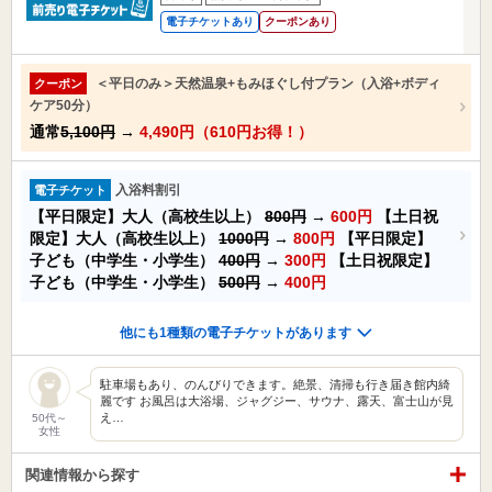
電子チケットあり
クーポンあり
＜平日のみ＞天然温泉+もみほぐし付プラン（入浴+ボディ
クーポン
ケア50分）
通常
5,100円
→
4,490円（610円お得！）
入浴料割引
電子チケット
【平日限定】大人（高校生以上）
800円
→
600円
【土日祝
限定】大人（高校生以上）
1000円
→
800円
【平日限定】
子ども（中学生・小学生）
400円
→
300円
【土日祝限定】
子ども（中学生・小学生）
500円
→
400円
他にも1種類の電子チケットがあります
駐車場もあり、のんびりできます。絶景、清掃も行き届き館内綺
麗です お風呂は大浴場、ジャグジー、サウナ、露天、富士山が見
え…
50代～
女性
関連情報から探す