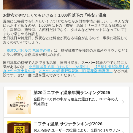
お財布がさびしくてもいける！ 1,000円以下の「格安」温泉
温泉には毎週でも行きたい！ だけどなかなかお財布事情が厳しい…。そんな方
にもおすすめなのが、1,000円以下の「格安」温泉！リーズナブルな価格なが
ら、温泉◎、施設◎。入館料だけでなく、タオルなどがセットになっていて手
ぶらで楽しめる施設も。
土日祝日や特定日、深夜などは料金が異なる場合があるので、事前に確認して
おくのがいいでしょう。
「
横濱スパヒルズ 竜泉寺の湯
」は、格安価格で多種類のお風呂やサウナなどミ
ネラル豊富な天然温泉が楽しめます。
国府津駅の格安で入浴できる温泉、日帰り温泉、スーパー銭湯の中でも特に人
気があるのは、
小田原温泉 八里（はちり）（休業中）
、
【日帰り天然温泉】名
水はだの富士見の湯
、
ととのいの郷 秦野湯花楽（旧 湯花楽 秦野店）
などの施
設です。ぜひ一度は足を運んでみてください。
第20回ニフティ温泉年間ランキング2025
全国約2.2万件の中から頂点に選ばれた、2025年の人
気施設は…
ニフティ温泉 サウナランキング2026
おふろ好きユーザーの投票により、全国No.1サウナが