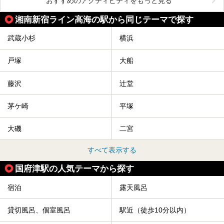
おすすめのアクティビティをもっと見る
湘南新宿ライン高海の駅から同じテーマで探す
武蔵小杉
横浜
戸塚
大船
藤沢
辻堂
茅ケ崎
平塚
大磯
二宮
すべて表示する
国府津駅の人気テーマから探す
宿泊
露天風呂
貸切風呂、個室風呂
駅近（徒歩10分以内）