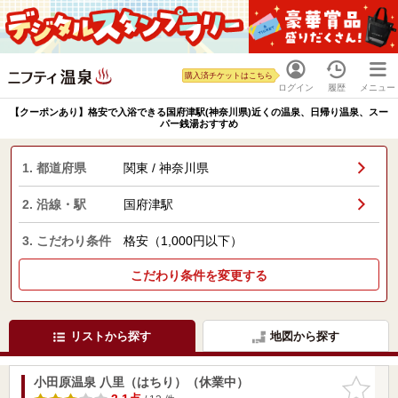
購入済チケットはこちら
ログイン
履歴
メニュー
【クーポンあり】格安で入浴できる国府津駅(神奈川県)近くの温泉、日帰り温泉、スー
パー銭湯おすすめ
1. 都道府県
関東 / 神奈川県
2. 沿線・駅
国府津駅
3. こだわり条件
格安（1,000円以下）
こだわり条件を変更する
リストから探す
地図から探す
小田原温泉 八里（はちり）（休業中）
お気に入
りに追加