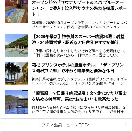
す。サウナや水風呂の気持ちよさはもちろん、リラックスス
オープン前の「サウナリゾート＆スパ ブルーオー
ペースの過ごしやすさまで徹底チェック。新横浜エリアで日
シャン」に潜入！没入型サウナの魅力を徹底レポー
常の疲れをリセットしたい人、ライブやスポーツ観戦遠征組
は必見です。
ト！
新横浜に2026年6月オープン予定の「サウナリゾート＆スパ
ブルーオーシャン」。館内には最新のプロジェクションマッ
ピングが多用され、まるで世界を旅しているかのような圧倒
的な“没入感（イマーシブ）”を体験できます。
【2026年最新】神奈川のスーパー銭湯26選！岩盤
浴・24時間営業・駅近など目的別おすすめ施設
「仕事の疲れをリセットしたいけれど遠出する元気はない」
今回は、そんな大注目の施設に一足先にお邪魔し、その全貌
「休日は漫画を読みながら一日中ダラダラ過ごしたい」
を見学させていただきました！
「子ども連れでも気兼ねなく、家事を忘れてリフレッシュし
たい」
サウナ室の中に咲き誇る桜、魚たちが泳ぐ水風呂、そしてバ
箱根 プリンスホテルの旗艦ホテル、「ザ・プリン
リのビーチを思わせる休憩スペース…。驚きの連続だった館
ス箱根芦ノ湖」で味わう建築美と優雅な休日
そんな「癒やされたい」という願いを叶えてくれるのが、神
内の様子をレポートします！
奈川県のスーパー銭湯。
神奈川県の箱根にプリンスホテル（西武プリンスホテルズ＆
神奈川県には、サウナや岩盤浴、一日中遊べるエンタメ施設
リゾーツ）のホテルは、「ザ・プリンス 箱根芦ノ湖」「芦
など、“非日常”を味わえるスーパー銭湯が数多く揃っていま
ノ湖畔 蛸川温泉 龍宮殿」「箱根湯の花プリンスホテル」
す。しかし、選択肢が多いからこそ「どの施設か迷ってしま
「箱根仙石原プリンスホテル」と4軒あり、今回ご紹介する
う」という人も多いはず。
「龍宮殿」で日帰り絶景温泉！文化財にひたり富士
「ザ・プリンス 箱根芦ノ湖」は、その中でもフラッグシッ
を眺める特等席。実は“お泊まり”も最高だった
プ（旗艦）に位置づけられる特別なホテルです。
そこで今回は、神奈川県内の人気施設26選を「安さ」「岩
盤浴・漫画の充実度」「景色の良さ」「高級感」「深夜営
首都圏から日帰りから1泊旅行にぴったりな箱根温泉郷。な
昭和の日本を代表する建築家の一人、村野藤吾が芦ノ湖の畔
業」「駅近」など、目的別に厳選して紹介します。
かでも芦ノ湖の湖畔は人気の高いエリアです。「絶景日帰り
に建てた桃源郷のようなホテルがここ。自家源泉の温泉や、
今の気分にぴったりの施設を見つけて、最高のリフレッシュ
温泉 龍宮殿本館」は、露天風呂から芦ノ湖と富士山の両方
こだわりぬいた食もあわせて、このホテルの魅力をレポート
時間を過ごす参考にしていただけますと幸いです。
が楽しめるまさに眺望自慢の日帰り温泉。
します。
ニフティ温泉ニュースTOPへ
そしてここは全24室の「箱根 芦ノ湖畔蛸川温泉 龍宮殿」と
───