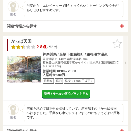
浴室から！エレベーターで!!うすっくらい！ヒーリングサウナが
ありぜひおすすめです。
匿名
関連情報から探す
かっぱ天国
お気に入
りに追加
2.8点
/ 52 件
神奈川県 / 足柄下郡箱根町 / 箱根湯本温泉
国府津駅11.44km
箱根湯本駅80m
箱根登山鉄道箱根湯本駅からすぐ小田原厚木道路箱根口IC
から国道1号を…
営業時間 10:00～20:00
入浴料金 900円～
日帰り
宿泊
格安（1,000円以下）
楽天トラベルの宿泊プランを見る
河童を求めて日本中を取材していて、箱根湯本の「かっぱ天国」
へ行きました。千葉から車でドライブするのにちょうどよい距離
です。…
匿名