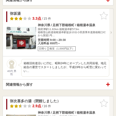
関連情報から探す
弥坂湯
お気に入
りに追加
3.3点
/ 15 件
神奈川県 / 足柄下郡箱根町 / 箱根湯本温泉
国府津駅11.82km
箱根湯本駅573m
箱根登山鉄道箱根湯本駅徒歩10分小田原厚木道路箱根口IC
から国道1号…
営業時間 9:00～20:30
入浴料金 650円～
日帰り
格安（1,000円以下）
箱根旧街道沿いに佇む、昭和24年にオープンした共同浴場。地元
組合の運営でスタートしましたが、平成19年から町営に変わって
い…
40代 男
性
関連情報から探す
弥次喜多の湯（閉館しました）
お気に入
りに追加
2.9点
/ 16 件
神奈川県 / 足柄下郡箱根町 / 箱根湯本温泉