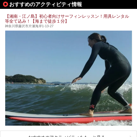
して宿泊もできます。宿泊者は「龍宮殿本館」の営業時間に
提供元：株式会社西武・プリンスホテルズワールドワイド
おすすめのアクティビティ情報
加えて、朝6時からの宿泊者専用時間帯にも「龍宮殿本館」
【PR】
のお風呂が利用できます。
この記事はザ・プリンス 箱根芦ノ湖のPR記事です。
【湘南・江ノ島】初心者向けサーフィンレッスン！用具レンタル
今回は日帰り温泉としての「絶景日帰り温泉 龍宮殿本館
等全て込み！【海まで徒歩１分】
（以下、龍宮殿本館）」と、旅館としての「箱根 芦ノ湖畔
蛸川温泉 龍宮殿（以下、龍宮殿）」の両方の魅力をたっぷ
神奈川県藤沢市片瀬海岸1-13-27
りお伝えします！
ここは箱根神社、九頭龍神社、白龍神社、箱根元宮と箱根の
4つの神社に囲まれたパワースポットです。
───
提供元：株式会社西武・プリンスホテルズワールドワイド
【PR】
この記事は箱根 芦ノ湖畔蛸川温泉 龍宮殿のPR記事です。