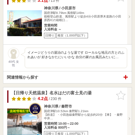
3.1点
/ 13 件
神奈川県 / 小田原市
国府津駅8.79km
風祭駅149m
箱根登山鉄道、風祭駅より徒歩4分小田原厚木道路の小田
原西ICの箱根口…
営業時間
入浴料金 ～
日帰り
格安（1,000円以下）
イメージどうりの湯治のような湯です ローカルな地元の方とのふ
れあいが 好きなかたにいいかな 自分の家のお風呂みたいに…
40代 女
性
関連情報から探す
【日帰り天然温泉】名水はだの富士見の湯
お気に入
りに追加
4.2点
/ 230 件
神奈川県 / 秦野市
国府津駅10.52km
秦野駅1.21km
【鉄道】 ・小田急線秦野駅から徒歩約20分 【車】 ・秦野
中井…
営業時間 10:00～22:00
入浴料金 800円～
日帰り
格安（1,000円以下）