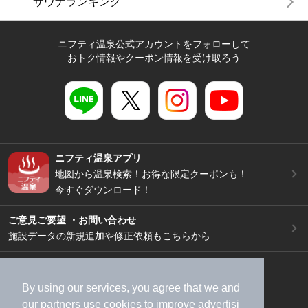
サウナランキング
ニフティ温泉公式アカウントをフォローして
おトク情報やクーポン情報を受け取ろう
ニフティ温泉アプリ
地図から温泉検索！お得な限定クーポンも！
今すぐダウンロード！
ご意見ご要望 ・お問い合わせ
施設データの新規追加や修正依頼もこちらから
スマートフォン
/
PC
加盟店募集（資料請求）
広告出稿のご案内
By using our services, you agree that we and
our
partners
use cookies to improve advertisi
利用規約
ライフスタイルMEMBERS+規約