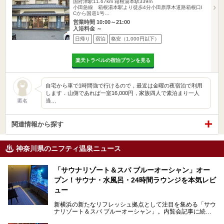
国府津駅11.67km
箱根湯本駅339m
小田急線 箱根湯本駅より徒歩4分小田原厚木道路箱根口I
Cから国道1号…
営業時間 10:00～21:00
入浴料金 ～
日帰り
宿泊
格安（1,000円以下）
楽天トラベルの宿泊プランを見る
自宅から車で1時間強で行けるので，最近は金曜の夜宿泊で利用
します．山側であれば一室16,000円，家族四人で素泊まり一人
当…
匿名
関連情報から探す
神奈川県のニフティ温泉ニュース
「サウナリゾート＆スパ ブルーオーシャン」オー
プン！サウナ・水風呂・24時間ラウンジを本気レビ
ュー
新横浜の新たなリフレッシュ拠点として注目を集める「サウ
ナリゾート＆スパ ブルーオーシャン」。内覧会記事に続
き、今回は実際に体験してみたリアルな様子をレポートしま