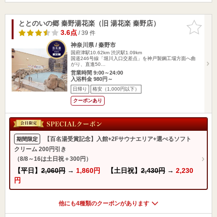
ととのいの郷 秦野湯花楽（旧 湯花楽 秦野店）
お気に入
りに追加
3.6点
/ 39 件
神奈川県 / 秦野市
国府津駅10.62km
渋沢駅1.09km
国道246号線「堀川入口交差点」を神戸製鋼工場方面へ曲
がり、直進50…
営業時間 9:00～24:00
入浴料金 980円～
日帰り
格安（1,000円以下）
クーポンあり
【百名湯受賞記念】入館+2Fサウナエリア+選べるソフト
期間限定
クリーム 200円引き
（8/8～16は土日祝＋300円）
【平日】
2,060円
→
1,860円
【土日祝】
2,430円
→
2,230
円
他にも4種類のクーポンがあります