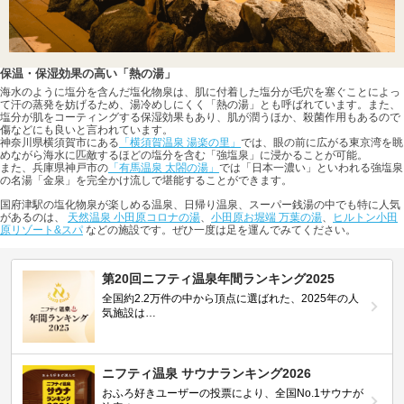
保温・保湿効果の高い「熱の湯」
海水のように塩分を含んだ塩化物泉は、肌に付着した塩分が毛穴を塞ぐことによっ
て汗の蒸発を妨げるため、湯冷めしにくく「熱の湯」とも呼ばれています。また、
塩分が肌をコーティングする保湿効果もあり、肌が潤うほか、殺菌作用もあるので
傷などにも良いと言われています。
神奈川県横須賀市にある
「横須賀温泉 湯楽の里」
では、眼の前に広がる東京湾を眺
めながら海水に匹敵するほどの塩分を含む「強塩泉」に浸かることが可能。
また、兵庫県神戸市の
「有馬温泉 太閤の湯」
では「日本一濃い」といわれる強塩泉
の名湯「金泉」を完全かけ流しで堪能することができます。
国府津駅の塩化物泉が楽しめる温泉、日帰り温泉、スーパー銭湯の中でも特に人気
があるのは、
天然温泉 小田原コロナの湯
、
小田原お堀端 万葉の湯
、
ヒルトン小田
原リゾート&スパ
などの施設です。ぜひ一度は足を運んでみてください。
第20回ニフティ温泉年間ランキング2025
全国約2.2万件の中から頂点に選ばれた、2025年の人
気施設は…
ニフティ温泉 サウナランキング2026
おふろ好きユーザーの投票により、全国No.1サウナが