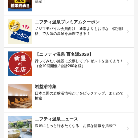
決定！
ニフティ温泉プレミアムクーポン
ノジマモバイル会員向け 通常よりもお得な「特別価
格」で人気の温泉を満喫できる！
【ニフティ温泉 百名湯2026】
行ってみたい施設に投票してプレゼントを当てよう！
（全10回開催 / 合計260名様）
岩盤浴特集
日本全国の岩盤浴情報だけをピックアップ。まとめて
検索！
ニフティ温泉ニュース
温泉にもっと行きたくなる！お得な情報を掲載中