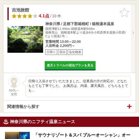
吉池旅館
お気に入
りに追加
4.1点
/ 10 件
神奈川県 / 足柄下郡箱根町 / 箱根湯本温泉
国府津駅11.96km
箱根湯本駅608m
箱根登山 箱根湯本駅より徒歩6分小田原厚木道路小田原I
Cより国道1号…
営業時間 13:00～22:00
入浴料金 2,200円～
日帰り
宿泊
塩化物泉
楽天トラベルの宿泊プランを見る
日帰り入浴させていただきました。従業員の方の対応が、どなた
もとても丁寧でした。 お風呂は、内湯、露天風呂、どちらもとて
も…
50代～
女性
関連情報から探す
神奈川県のニフティ温泉ニュース
「サウナリゾート＆スパ ブルーオーシャン」オー