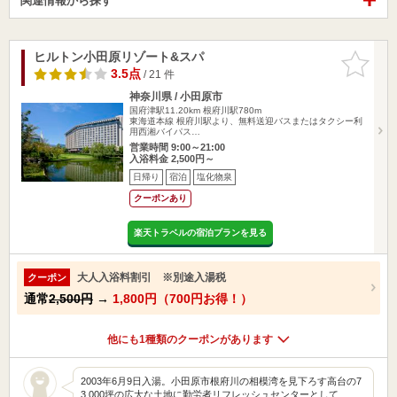
関連情報から探す
ヒルトン小田原リゾート&スパ
お気に入
りに追加
3.5点
/ 21 件
神奈川県 / 小田原市
国府津駅11.20km
根府川駅780m
東海道本線 根府川駅より、無料送迎バスまたはタクシー利
用西湘バイパス…
営業時間 9:00～21:00
入浴料金 2,500円～
日帰り
宿泊
塩化物泉
クーポンあり
楽天トラベルの宿泊プランを見る
大人入浴料割引 ※別途入湯税
クーポン
通常
2,500円
→
1,800円（700円お得！）
他にも1種類のクーポンがあります
2003年6月9日入湯。小田原市根府川の相模湾を見下ろす高台の7
3,000坪の広大な土地に勤労者リフレッシュセンターとして…