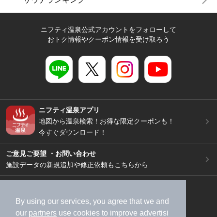
ニフティ温泉公式アカウントをフォローして
おトク情報やクーポン情報を受け取ろう
ニフティ温泉アプリ
地図から温泉検索！お得な限定クーポンも！
今すぐダウンロード！
ご意見ご要望 ・お問い合わせ
施設データの新規追加や修正依頼もこちらから
スマートフォン
/
PC
加盟店募集（資料請求）
広告出稿のご案内
By using our services, you agree that we and
our
partners
use cookies to improve advertisi
利用規約
ライフスタイルMEMBERS+規約