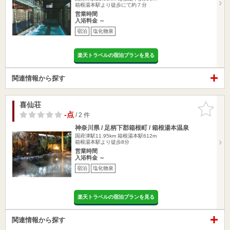
箱根湯本駅より徒歩にて約７分
営業時間
入浴料金 ～
宿泊
塩化物泉
楽天トラベルの宿泊プランを見る
関連情報から探す
喜仙荘
お気に入
りに追加
-点
/ 2 件
神奈川県 / 足柄下郡箱根町 / 箱根湯本温泉
国府津駅11.95km
箱根湯本駅612m
箱根湯本駅より徒歩8分
営業時間
入浴料金 ～
宿泊
塩化物泉
楽天トラベルの宿泊プランを見る
関連情報から探す