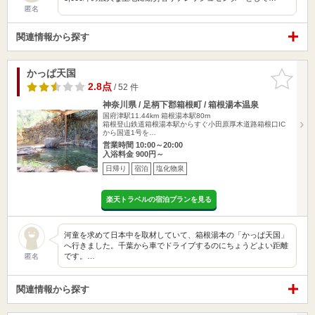
匿名
関連情報から探す
かっぱ天国
お気に入
りに追加
2.8点
/ 52 件
神奈川県 / 足柄下郡箱根町 / 箱根湯本温泉
国府津駅11.44km
箱根湯本駅80m
箱根登山鉄道箱根湯本駅からすぐ小田原厚木道路箱根口IC
から国道1号を…
営業時間 10:00～20:00
入浴料金 900円～
日帰り
宿泊
塩化物泉
楽天トラベルの宿泊プランを見る
河童を求めて日本中を取材していて、箱根湯本の「かっぱ天国」
へ行きました。千葉から車でドライブするのにちょうどよい距離
です。…
匿名
関連情報から探す