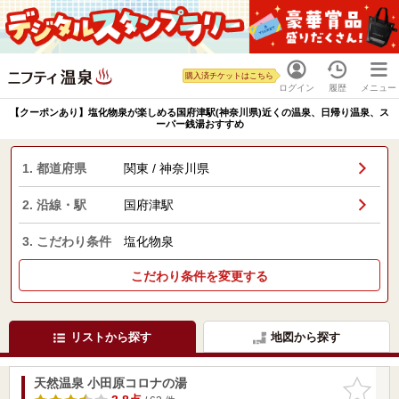
購入済チケットはこちら
ログイン
履歴
メニュー
【クーポンあり】塩化物泉が楽しめる国府津駅(神奈川県)近くの温泉、日帰り温泉、ス
ーパー銭湯おすすめ
1. 都道府県
関東 / 神奈川県
2. 沿線・駅
国府津駅
3. こだわり条件
塩化物泉
こだわり条件を変更する
リストから探す
地図から探す
天然温泉 小田原コロナの湯
お気に入
りに追加