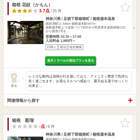
箱根 花紋（かもん）
お気に入
りに追加
3.7点
/ 25 件
神奈川県 / 足柄下郡箱根町 / 箱根湯本温泉
国府津駅11.64km
箱根湯本駅497m
箱根湯本駅より送迎バスで約5分小田原厚木道路箱根口IC
から国道1号を…
営業時間 10:30～17:00
入浴料金 1,980円～
日帰り
宿泊
塩化物泉
楽天トラベルの宿泊プランを見る
レトロな館内は清掃が行き届いており、アメニティ豊富で気持ち
良く過ごせます。お湯もヌルつべ感あり、露天ぬる湯でゆっくり
出来ま…
匿名
関連情報から探す
箱根 藍瑠
お気に入
りに追加
-点
/ 0 件
神奈川県 / 足柄下郡箱根町 / 箱根湯本温泉
国府津駅11.83km
箱根湯本駅556m