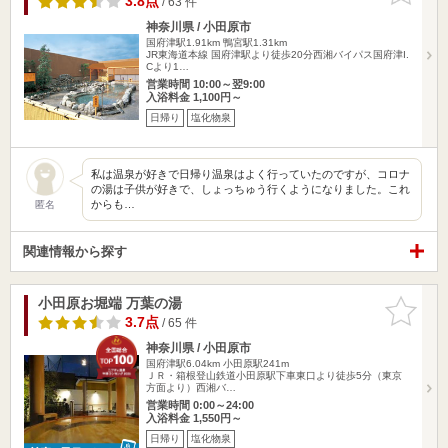
3.8点
/ 63 件
神奈川県 / 小田原市
国府津駅1.91km
鴨宮駅1.31km
JR東海道本線 国府津駅より徒歩20分西湘バイパス国府津I.
Cより1…
営業時間 10:00～翌9:00
入浴料金 1,100円～
日帰り
塩化物泉
私は温泉が好きで日帰り温泉はよく行っていたのですが、コロナ
の湯は子供が好きで、しょっちゅう行くようになりました。これ
からも…
匿名
関連情報から探す
小田原お堀端 万葉の湯
お気に入
りに追加
3.7点
/ 65 件
神奈川県 / 小田原市
国府津駅6.04km
小田原駅241m
ＪＲ・箱根登山鉄道小田原駅下車東口より徒歩5分（東京
方面より）西湘バ…
営業時間 0:00～24:00
入浴料金 1,550円～
日帰り
塩化物泉