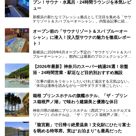
プン！サウナ・水風呂・24時間ラウンジを本気レビ
ュー
新横浜の新たなリフレッシュ拠点として注目を集める「サウ
ナリゾート＆スパ ブルーオーシャン」。内覧会記事に続
き、今回は実際に体験してみたリアルな様子をレポートしま
す。サウナや水風呂の気持ちよさはもちろん、リラックスス
オープン前の「サウナリゾート＆スパ ブルーオー
ペースの過ごしやすさまで徹底チェック。新横浜エリアで日
シャン」に潜入！没入型サウナの魅力を徹底レポー
常の疲れをリセットしたい人、ライブやスポーツ観戦遠征組
は必見です。
ト！
新横浜に2026年6月オープン予定の「サウナリゾート＆スパ
ブルーオーシャン」。館内には最新のプロジェクションマッ
ピングが多用され、まるで世界を旅しているかのような圧倒
的な“没入感（イマーシブ）”を体験できます。
【2026年最新】神奈川のスーパー銭湯26選！岩盤
浴・24時間営業・駅近など目的別おすすめ施設
「仕事の疲れをリセットしたいけれど遠出する元気はない」
今回は、そんな大注目の施設に一足先にお邪魔し、その全貌
「休日は漫画を読みながら一日中ダラダラ過ごしたい」
を見学させていただきました！
「子ども連れでも気兼ねなく、家事を忘れてリフレッシュし
たい」
サウナ室の中に咲き誇る桜、魚たちが泳ぐ水風呂、そしてバ
箱根 プリンスホテルの旗艦ホテル、「ザ・プリン
リのビーチを思わせる休憩スペース…。驚きの連続だった館
ス箱根芦ノ湖」で味わう建築美と優雅な休日
そんな「癒やされたい」という願いを叶えてくれるのが、神
内の様子をレポートします！
奈川県のスーパー銭湯。
神奈川県の箱根にプリンスホテル（西武プリンスホテルズ＆
神奈川県には、サウナや岩盤浴、一日中遊べるエンタメ施設
リゾーツ）のホテルは、「ザ・プリンス 箱根芦ノ湖」「芦
など、“非日常”を味わえるスーパー銭湯が数多く揃っていま
ノ湖畔 蛸川温泉 龍宮殿」「箱根湯の花プリンスホテル」
す。しかし、選択肢が多いからこそ「どの施設か迷ってしま
「箱根仙石原プリンスホテル」と4軒あり、今回ご紹介する
う」という人も多いはず。
「龍宮殿」で日帰り絶景温泉！文化財にひたり富士
「ザ・プリンス 箱根芦ノ湖」は、その中でもフラッグシッ
を眺める特等席。実は“お泊まり”も最高だった
プ（旗艦）に位置づけられる特別なホテルです。
そこで今回は、神奈川県内の人気施設26選を「安さ」「岩