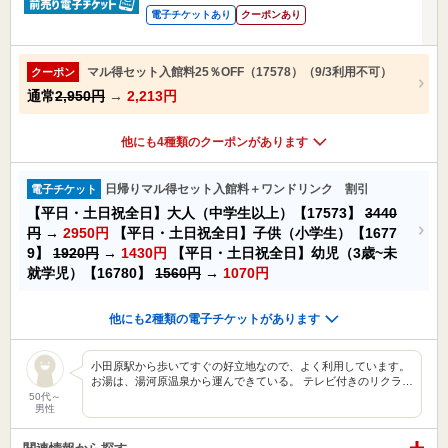
電子チケットあり
クーポンあり
マル得セット入館料25％OFF（17578）（9/3利用不可）
クーポン
通常
2,950円
→
2,213円
他にも4種類のクーポンがあります
日帰りマル得セット入館料＋ワンドリンク 割引
電子チケット
【平日・土日祝全日】大人（中学生以上）【17573】
3440
円
→
2950円
【平日・土日祝全日】子供（小学生）【1677
9】
1920円
→
1430円
【平日・土日祝全日】幼児（3歳~未
就学児）【16780】
1560円
→
1070円
他にも2種類の電子チケットがあります
小田原駅から歩いてすぐの好立地なので、よく利用しています。
お湯は、湯河原温泉から運んできている。 テレビ付きのリクラ…
50代～
男性