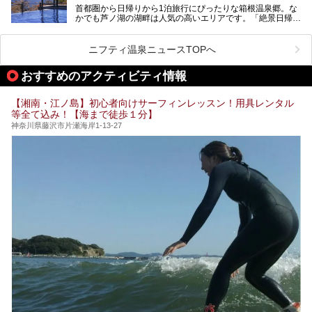
盤浴・漫画の充実度」「景色の良さ」「高級感」「深夜営
首都圏から日帰りから1泊旅行にぴったりな箱根温泉郷。な
昭和の日本を代表する建築家の一人、村野藤吾が芦ノ湖の畔
業」「駅近」など、目的別に厳選して紹介します。
かでも芦ノ湖の湖畔は人気の高いエリアです。「絶景日帰り
に建てた桃源郷のようなホテルがここ。自家源泉の温泉や、
今の気分にぴったりの施設を見つけて、最高のリフレッシュ
温泉 龍宮殿本館」は、露天風呂から芦ノ湖と富士山の両方
こだわりぬいた食もあわせて、このホテルの魅力をレポート
時間を過ごす参考にしていただけますと幸いです。
が楽しめるまさに眺望自慢の日帰り温泉。
します。
ニフティ温泉ニュースTOPへ
そしてここは全24室の「箱根 芦ノ湖畔蛸川温泉 龍宮殿」と
───
して宿泊もできます。宿泊者は「龍宮殿本館」の営業時間に
提供元：株式会社西武・プリンスホテルズワールドワイド
おすすめのアクティビティ情報
加えて、朝6時からの宿泊者専用時間帯にも「龍宮殿本館」
【PR】
のお風呂が利用できます。
この記事はザ・プリンス 箱根芦ノ湖のPR記事です。
【湘南・江ノ島】初心者向けサーフィンレッスン！用具レンタル
今回は日帰り温泉としての「絶景日帰り温泉 龍宮殿本館
等全て込み！【海まで徒歩１分】
（以下、龍宮殿本館）」と、旅館としての「箱根 芦ノ湖畔
蛸川温泉 龍宮殿（以下、龍宮殿）」の両方の魅力をたっぷ
神奈川県藤沢市片瀬海岸1-13-27
りお伝えします！
ここは箱根神社、九頭龍神社、白龍神社、箱根元宮と箱根の
4つの神社に囲まれたパワースポットです。
───
提供元：株式会社西武・プリンスホテルズワールドワイド
【PR】
この記事は箱根 芦ノ湖畔蛸川温泉 龍宮殿のPR記事です。