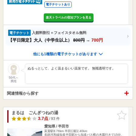
電子チケットあり
楽天トラベルの宿泊プランを見る
入館料割引＋フェイスタオル無料
電子チケット
【平日限定】大人（中学生以上）
800円
→
700円
他にも1種類の電子チケットがあります
ぬるっとして、よく温まるいい温泉です。 無職透明です。
50代～
男性
関連情報から探す
まるは ごんぎつねの湯
お気に入
りに追加
3.7点
/ 93 件
愛知県 / 半田市
富貴駅8.76km
半田口駅2.40km
名鉄河和線知多半田駅から知多バス椎の木園行きで15分、