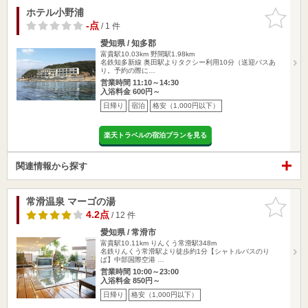
ホテル小野浦
お気に入
りに追加
-点
/ 1 件
愛知県 / 知多郡
富貴駅10.03km
野間駅1.98km
名鉄知多新線 奥田駅よりタクシー利用10分（送迎バスあ
り。予約の際に…
営業時間 11:10～14:30
入浴料金 600円～
日帰り
宿泊
格安（1,000円以下）
楽天トラベルの宿泊プランを見る
関連情報から探す
常滑温泉 マーゴの湯
お気に入
りに追加
4.2点
/ 12 件
愛知県 / 常滑市
富貴駅10.11km
りんくう常滑駅348m
名鉄りんくう常滑駅より徒歩約1分【シャトルバスのり
ば】中部国際空港 …
営業時間 10:00～23:00
入浴料金 850円～
日帰り
格安（1,000円以下）