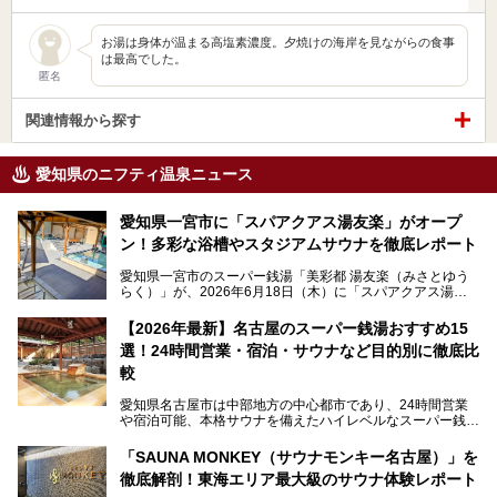
お湯は身体が温まる高塩素濃度。夕焼けの海岸を見ながらの食事
は最高でした。
匿名
関連情報から探す
愛知県のニフティ温泉ニュース
愛知県一宮市に「スパアクアス湯友楽」がオープ
ン！多彩な浴槽やスタジアムサウナを徹底レポート
愛知県一宮市のスーパー銭湯「美彩都 湯友楽（みさとゆう
らく）」が、2026年6月18日（木）に「スパアクアス湯友
楽」としてリニューアルオープン！
【2026年最新】名古屋のスーパー銭湯おすすめ15
この地で30年にわたり愛され続けてきた施設だからこそ、
選！24時間営業・宿泊・サウナなど目的別に徹底比
地元住民をはじめオープンを待ちわびている人も多いのでは
ないでしょうか。
較
老朽化した設備の補修を機に、2年前からじっくり構想を練
ってきたというだけあって、館内の充実度は想像以上。
愛知県名古屋市は中部地方の中心都市であり、24時間営業
以前の4倍に拡張したという露天エリアや10の浴槽、40人収
や宿泊可能、本格サウナを備えたハイレベルなスーパー銭湯
容の巨大なスタジアムサウナに、岩盤浴やリラクゼーション
が密集する激戦区です。
までまるごと楽しめる施設に生まれ変わりました。
「SAUNA MONKEY（サウナモンキー名古屋）」を
そのため、「日々の仕事の疲れを心身ともにリセットした
今回は、全面リニューアルして新しくなった「スパアクアス
徹底解剖！東海エリア最大級のサウナ体験レポート
い」「休日に時間を忘れて1日中ダラダラ過ごしたい」「コ
湯友楽」に一足早くお邪魔して取材してきました！