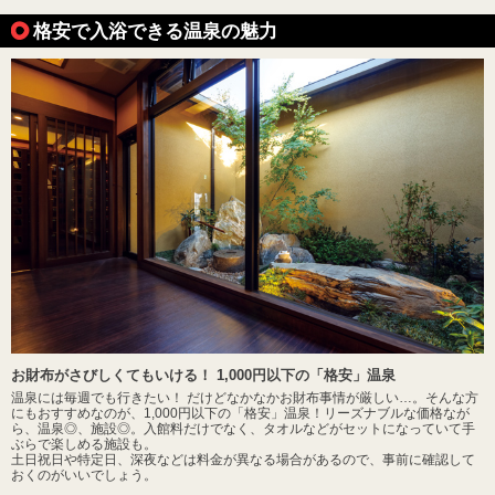
格安で入浴できる温泉の魅力
お財布がさびしくてもいける！ 1,000円以下の「格安」温泉
温泉には毎週でも行きたい！ だけどなかなかお財布事情が厳しい…。そんな方
にもおすすめなのが、1,000円以下の「格安」温泉！リーズナブルな価格なが
ら、温泉◎、施設◎。入館料だけでなく、タオルなどがセットになっていて手
ぶらで楽しめる施設も。
土日祝日や特定日、深夜などは料金が異なる場合があるので、事前に確認して
おくのがいいでしょう。