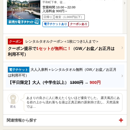
平和町下車、徒…
営業時間 10:00～22:00
入浴料金 900円～
日帰り
格安（1,000円以下）
電子チケットあり
クーポンあり
レンタルタオルクーポン＜1枚につき1人まで＞
クーポン
クーポン提示で
1セットが無料に！
（GW／お盆／お正月は
利用不可）
大人入泉料＋レンタルタオル無料（GW／お盆／お正月
電子チケット
は利用不可）
【平日限定】大人（中学生以上）
1300円
→
900円
あまりの良さに人に教えたくないほど優良でした。 露天風呂にあ
る岩の上から流れ落ちる湯は正真正銘の源泉掛け流し、天然温泉
では…
匿名
関連情報から探す