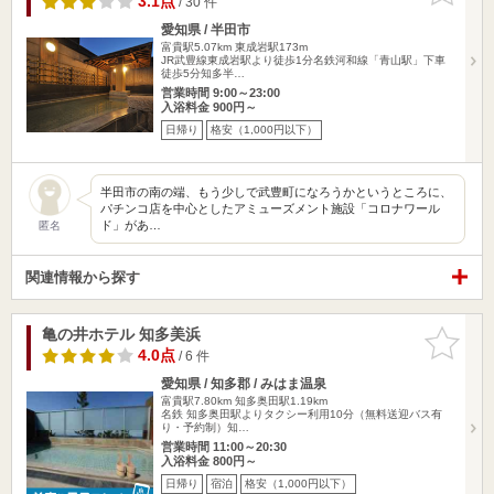
3.1点
/ 30 件
愛知県 / 半田市
富貴駅5.07km
東成岩駅173m
JR武豊線東成岩駅より徒歩1分名鉄河和線「青山駅」下車
徒歩5分知多半…
営業時間 9:00～23:00
入浴料金 900円～
日帰り
格安（1,000円以下）
半田市の南の端、もう少しで武豊町になろうかというところに、
パチンコ店を中心としたアミューズメント施設「コロナワール
ド」があ…
匿名
関連情報から探す
亀の井ホテル 知多美浜
お気に入
りに追加
4.0点
/ 6 件
愛知県 / 知多郡 / みはま温泉
富貴駅7.80km
知多奥田駅1.19km
名鉄 知多奥田駅よりタクシー利用10分（無料送迎バス有
り・予約制）知…
営業時間 11:00～20:30
入浴料金 800円～
日帰り
宿泊
格安（1,000円以下）