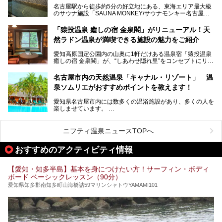
スパ良く非日常の極上体験を味わいたい」人向けの施設が多
名古屋駅から徒歩約5分の好立地にある、東海エリア最大級
くある点が魅力です！
のサウナ施設「SAUNA MONKEY/サウナモンキー名古屋」
をご存じですか？
今回は、名古屋市でおすすめのスーパー銭湯を紹介します。
「名古屋駅周辺ってサウナが少ないよね」という声をよく耳
お好みの温泉施設を見つけて楽しんでくださいね。
「猿投温泉 癒しの宿 金泉閣」がリニューアル！天
にするだけあり、アクセスの良さにも胸が高鳴ります。
然ラドン温泉が満喫できる施設の魅力をご紹介
今回は普段は男性専用となっているパブリックサウナが、女
性専用で公開される『レディースデー』が開催されたので、
愛知高原国定公園内の山奥に1軒だけある温泉宿「猿投温泉
さっそく取材してきました！
癒しの宿 金泉閣」が、“しあわせ隠れ里”をコンセプトにリニ
ューアルオープンします。
名古屋市内の天然温泉「キャナル・リゾート」 温
天然ラドン温泉が堪能できるお風呂や、新設・改装された客
泉ソムリエがおすすめポイントを教えます！
室、地元の食材と温泉水で作られたお料理……。
新しくなった「猿投温泉 癒しの宿 金泉閣」の魅力を丸ごと
愛知県名古屋市内には数多くの温浴施設があり、多くの人を
ご紹介します。
楽しませています。
その中でも今回は「キャナル・リゾート」について、温泉ソ
ムリエの目線で紹介していきます！
ニフティ温泉ニュースTOPへ
名古屋市内にはスーパー銭湯や日帰り温泉が多く、「どこに
行こうかな？」と悩んでしまう方も多いと思います。
おすすめのアクティビティ情報
ぜひこの記事を参考にして「キャナル・リゾート」に出かけ
てみるのはいかがでしょうか？
【愛知・知多半島】基本を身につけたい方！サーフィン・ボディ
ボード ベーシックレッスン（90分）
愛知県知多郡南知多町山海橋詰59マリンシャトウYAMAMI101