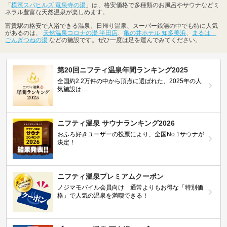
「
横濱スパヒルズ 竜泉寺の湯
」は、格安価格で多種類のお風呂やサウナなどミ
ネラル豊富な天然温泉が楽しめます。
富貴駅の格安で入浴できる温泉、日帰り温泉、スーパー銭湯の中でも特に人気
があるのは、
天然温泉コロナの湯 半田店
、
亀の井ホテル 知多美浜
、
まるは
ごんぎつねの湯
などの施設です。ぜひ一度は足を運んでみてください。
第20回ニフティ温泉年間ランキング2025
全国約2.2万件の中から頂点に選ばれた、2025年の人
気施設は…
ニフティ温泉 サウナランキング2026
おふろ好きユーザーの投票により、全国No.1サウナが
決定！
ニフティ温泉プレミアムクーポン
ノジマモバイル会員向け 通常よりもお得な「特別価
格」で人気の温泉を満喫できる！