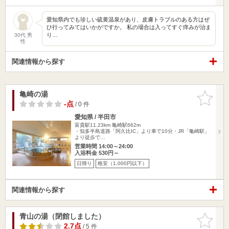
愛知県内でも珍しい硫黄温泉があり、皮膚トラブルのある方はぜ
ひ行ってみてはいかがですか。 私の場合は入ってすぐ痒みが治ま
り…
30代 男
性
関連情報から探す
亀崎の湯
お気に入
りに追加
-点
/ 0 件
愛知県 / 半田市
富貴駅11.23km
亀崎駅662m
・知多半島道路「阿久比IC」より車で10分・JR「亀崎駅」
より徒歩で…
営業時間 14:00～24:00
入浴料金 530円～
日帰り
格安（1,000円以下）
関連情報から探す
青山の湯（閉館しました）
お気に入
りに追加
2.7点
/ 5 件