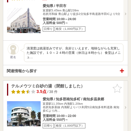
愛知県 / 半田市
富貴駅5.45km
青山駅239m
名鉄河和線 青山駅より徒歩2分知多半島道路半田ICより5分
営業時間 10:00～24:00
入浴料金 500円～
日帰り
格安（1,000円以下）
清潔度は銭湯並みですが、良好といえます。地味ながらも充実し
た施設です。１０～２４時の営業（休日は８時から） 食堂はメニ
ュ…
匿名
関連情報から探す
テルメウツミ白砂の湯（閉館しました）
お気に入
りに追加
3.5点
/ 38 件
愛知県 / 知多郡南知多町 / 南知多温泉郷
富貴駅11.35km
内海駅1.20km
名鉄知多新線 内海駅よりバス利用5分南知多有料道路 南知
多ICより内…
営業時間 10:00～22:00
入浴料金 550円～
日帰り
格安（1,000円以下）