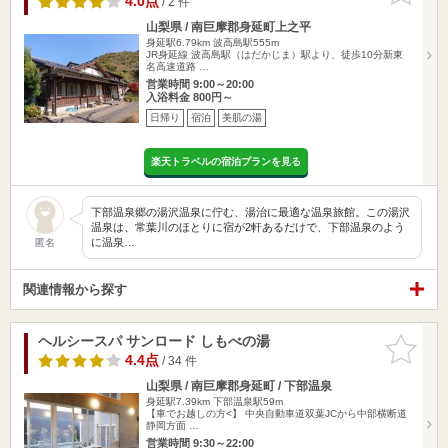
4.0点
/ 2 件
山梨県 / 南巨摩郡身延町上之平
身延駅6.79km
波高島駅555m
JR身延線 波高島駅（はだかじま）駅より、徒歩10分新東
名高速道路 …
営業時間 9:00～20:00
入浴料金 800円～
日帰り
宿泊
美肌の湯
楽天トラベルの宿泊プランを見る
下部温泉郷の湯沢温泉に佇む、湯治に最適な温泉旅館。この湯沢
温泉は、常葉川のほとりに宿が2軒あるだけで、下部温泉のよう
に温泉…
匿名
関連情報から探す
ヘルシースパ サンロード しもべの湯
お気に入
りに追加
4.4点
/ 34 件
山梨県 / 南巨摩郡身延町 / 下部温泉
身延駅7.39km
下部温泉駅59m
【車でお越しの方<】 中央自動車道双葉JCから中部横断道
静岡方面 …
営業時間 9:30～22:00