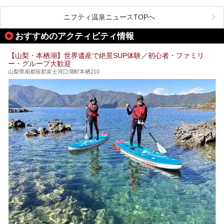
る、極上の源泉かけ流し日帰り温泉が点在しています。しか
も、これからの季節に嬉しい、じんわりと体の芯まで温ま
る“ぬる湯”が豊富なのも魅力。今回は、湯質も抜群で心ゆく
ニフティ温泉ニュースTOPへ
までリラックスできる山梨のお得な日帰り温泉を、実際体験
した感想と共に紹介します。
おすすめのアクティビティ情報
※ぬる湯とは35℃～39℃程度の体温に近いぬるめ温泉のこ
とです。
【山梨・本栖湖】世界遺産で絶景SUP体験／初心者・ファミリ
ー・グループ大歓迎
山梨県南都留郡富士河口湖町本栖210