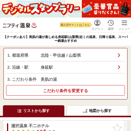
購入済チケットはこちら
ログイン
履歴
メニュー
【クーポンあり】美肌の湯が楽しめる身延駅(山梨県)近くの温泉、日帰り温泉、スーパ
ー銭湯おすすめ
1. 都道府県
北陸・甲信越 / 山梨県
2. 沿線・駅
身延駅
3. こだわり条件
美肌の湯
こだわり条件を変更する
リストから探す
地図から探す
湯沢温泉 不二ホテル
お気に入
りに追加