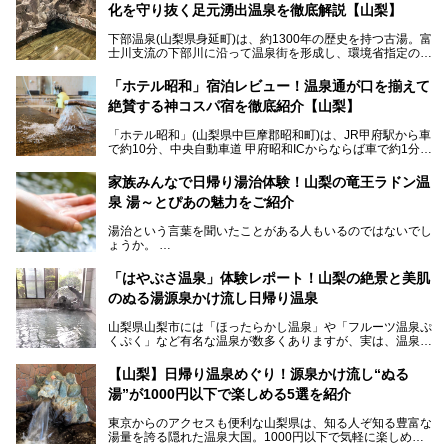
化を守り抜く足元湧出温泉を徹底解説【山梨】
下部温泉(山梨県身延町)は、約1300年の歴史を持つ古湯。富
士川支流の下部川に沿って温泉街を形成し、環境省指定の国
民保養温泉地でもあります。
中でも「古湯坊 源泉舘」は、戦国時代に武田信玄公も療養
「ホテル昭和」宿泊レビュー！温泉通が口を揃えて
したと伝えられる名湯の宿。最大の特徴は、令和の現代にお
絶賛する神コスパ宿を徹底紹介【山梨】
いても混浴文化が守られ、老若男女の分け隔て一切無く温泉
入浴を楽しめる点。全国的に混浴温泉は年々少しずつ減少傾
「ホテル昭和」(山梨県中巨摩郡昭和町)は、JR甲府駅から車
向にありますが、「古湯坊 源泉舘」では本来あるべき混浴
で約10分、中央自動車道 甲府昭和ICからならば車で約1分の
の姿が保たれている点に注目すべきでしょう。
場所にあるビジネスホテル。2名1室で1名あたり4,000円台
から、一人泊でも6,000円台から宿泊可能です。
今回は足元湧出の混浴温泉である「かくし湯大岩風呂」をは
家族みんなで日帰り湯治体験！山梨の竜王ラドン温
じめ、湯治棟である「別館神泉」を中心に「古湯坊 源泉
泉 湯～とぴあの魅力をご紹介
しかし、最大の魅力は“温泉そのもの”でしょう。自家源泉を
舘」の全貌を徹底紹介します。
所有し、豪快に源泉かけ流しで提供。泡付きのある重曹泉系
湯治という言葉を聞いたことがある人もいるのではないでし
統の単純温泉は、入浴すると実にサッパリ爽快。日帰り入浴
ょうか。
不可なこともあり、全国の温泉ファンがこの温泉を求めて
「ホテル昭和」へ宿泊します。この価格帯のビジネスホテル
なかなか体験できない、湯治体験が日帰りでできる温浴施設
では循環濾過の沸かし湯が一般的ですが、ここは本物の極上
「はやぶさ温泉」体験レポート！山梨の絶景と美肌
が山梨にあります。
温泉。まさに価格破壊と言えるクオリティです。
のぬる湯源泉かけ流し日帰り温泉
家族みんなで楽しめる、山梨県の「竜王ラドン温泉 湯～と
今回は筆者自ら宿泊し、「ホテル昭和」の温泉をはじめ、客
山梨県山梨市には「ほったらかし温泉」や「フルーツ温泉ぷ
ぴあ」の魅力をご紹介します。
室や無料朝食などをご紹介。温泉通が口を揃えて絶賛する神
くぷく」など有名な温泉が数多くありますが、実は、温泉マ
コスパ宿の全貌を徹底解説します！
ニアがわざわざ遠方から足を運ぶ極上の日帰り温泉もあるん
───
です。今回紹介する「はやぶさ温泉」も、そのひとつ。温泉
提供元：株式会社湯ーとぴあ【PR】
【山梨】日帰り温泉めぐり！源泉かけ流し“ぬる
はもちろん、絶景や地元食材を活かしたグルメも堪能できま
この記事は株式会社湯ーとぴあのPRレポート記事です。
湯”が1000円以下で楽しめる5選を紹介
す。
「はやぶさ温泉」が多くの人を惹きつける理由を詳しく解説
東京からのアクセスも便利な山梨県は、知る人ぞ知る豊富な
します。
湯量を誇る隠れた温泉大国。1000円以下で気軽に楽しめ