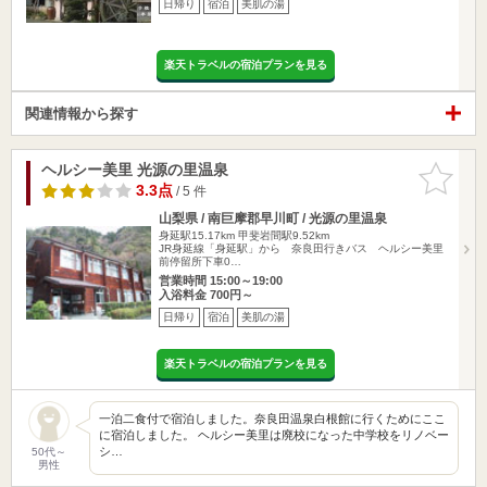
日帰り
宿泊
美肌の湯
楽天トラベルの宿泊プランを見る
関連情報から探す
ヘルシー美里 光源の里温泉
お気に入
りに追加
3.3点
/ 5 件
山梨県 / 南巨摩郡早川町 / 光源の里温泉
身延駅15.17km
甲斐岩間駅9.52km
JR身延線「身延駅」から 奈良田行きバス ヘルシー美里
前停留所下車0…
営業時間 15:00～19:00
入浴料金 700円～
日帰り
宿泊
美肌の湯
楽天トラベルの宿泊プランを見る
一泊二食付で宿泊しました。奈良田温泉白根館に行くためにここ
に宿泊しました。 ヘルシー美里は廃校になった中学校をリノベー
シ…
50代～
男性