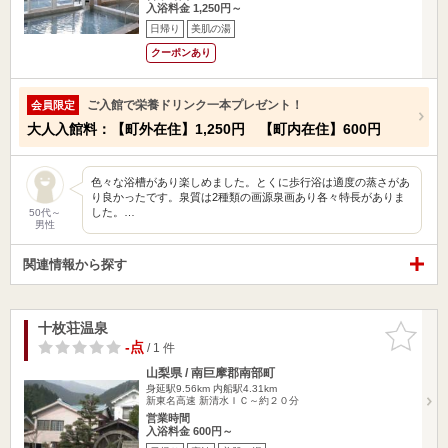
入浴料金 1,250円～
日帰り
美肌の湯
クーポンあり
ご入館で栄養ドリンク一本プレゼント！
会員限定
大人入館料：【町外在住】1,250円 【町内在住】600円
色々な浴槽があり楽しめました。とくに歩行浴は適度の蒸さがあ
り良かったです。泉質は2種類の画源泉画あり各々特長がありま
した。…
50代～
男性
関連情報から探す
十枚荘温泉
お気に入
りに追加
-点
/ 1 件
山梨県 / 南巨摩郡南部町
身延駅9.56km
内船駅4.31km
新東名高速 新清水ＩＣ～約２０分
営業時間
入浴料金 600円～