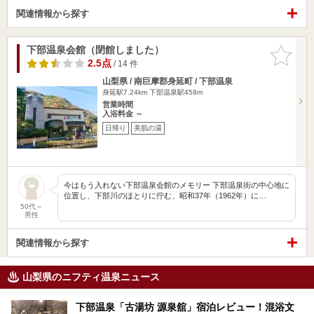
関連情報から探す
下部温泉会館（閉館しました）
お気に入
りに追加
2.5点
/ 14 件
山梨県 / 南巨摩郡身延町 / 下部温泉
身延駅7.24km
下部温泉駅458m
営業時間
入浴料金 ～
日帰り
美肌の湯
今はもう入れない下部温泉会館のメモリー 下部温泉街の中心地に
位置し、下部川のほとりに佇む、昭和37年（1962年）に…
50代～
男性
関連情報から探す
山梨県のニフティ温泉ニュース
下部温泉「古湯坊 源泉舘」宿泊レビュー！混浴文