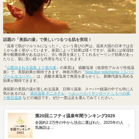
話題の「美肌の湯」で美しいつるつる肌を実現！
「温泉で肌がツルツルになった！」という喜びの声は、温泉大国の日本では古
くから多く挙がっています。泉質によって効果は様々ですが、温泉には保湿効
果や殺菌効果があるほかに、古い角質を落としてくれるピーリング効果があっ
たりと、肌に良い様々な作用を与えてくれます。
「
山梨泊まれる温泉 より道の湯
」の泉質は、硫酸塩泉（低張性アルカリ性低温
泉）で、美肌効果が期待できます。神奈川県の「
SpaLibur yokohama（スパリ
ブールヨコハマ）
」は、炭酸水素塩泉で角質を柔らかくし、新陳代謝を高める
効果が期待できます。
身延駅の美肌の湯が楽しめる温泉、日帰り温泉、スーパー銭湯の中でも特に人
気があるのは、
湯沢温泉 不二ホテル
、
ヘルシースパ サンロード しもべの湯
、
十枚荘温泉
などの施設です。ぜひ一度は足を運んでみてください。
第20回ニフティ温泉年間ランキング2025
全国約2.2万件の中から頂点に選ばれた、2025年の人
気施設は…