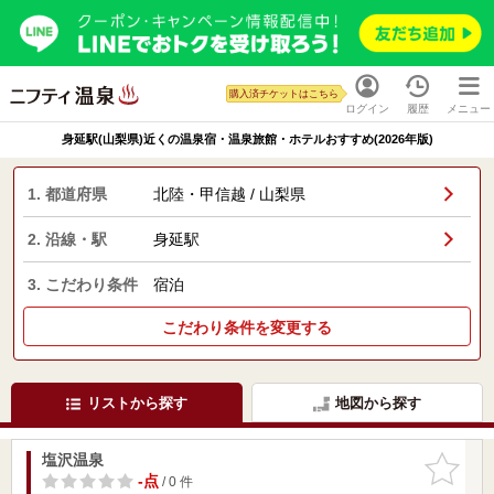
購入済チケットはこちら
ログイン
履歴
メニュー
身延駅(山梨県)近くの温泉宿・温泉旅館・ホテルおすすめ(2026年版)
1. 都道府県
北陸・甲信越 / 山梨県
2. 沿線・駅
身延駅
3. こだわり条件
宿泊
こだわり条件を変更する
リストから探す
地図から探す
塩沢温泉
お気に入
りに追加
-点
/ 0 件