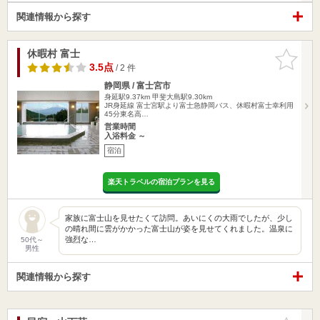
関連情報から探す
休暇村 富士
お気に入
りに追加
3.5点
/ 2 件
静岡県 / 富士宮市
身延駅9.37km
甲斐大島駅9.30km
JR身延線 富士宮駅より富士急静岡バス、休暇村富士幸利用
45分東名高…
営業時間
入浴料金 ～
宿泊
楽天トラベルの宿泊プランを見る
家族に富士山を見せたくて訪問。あいにくの大雨でしたが、少し
の晴れ間に雲がかかった富士山が姿を見せてくれました。温泉に
強烈な…
50代～
男性
関連情報から探す