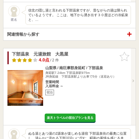
信玄の隠し湯と言われる下部温泉ですが、昔ながらの湯は限られ
ているようです。 ここは、地下から湧き出す３０度ほどの冷鉱泉
と、…
匿名
関連情報から探す
下部温泉 元湯旅館 大黒屋
お気に入
りに追加
4.0点
/ 2 件
山梨県 / 南巨摩郡身延町 / 下部温泉
身延駅7.24km
下部温泉駅975m
JR身延線 下部温泉駅よりお車で5分（送迎あり）
営業時間
入浴料金 ～
宿泊
楽天トラベルの宿泊プランを見る
ぬる湯とあつ湯の2源泉が楽しめる湯宿 下部温泉街の最奥に位置
し、清らかに流れる下部川沿いに佇む、昭和の風情を感じる木…