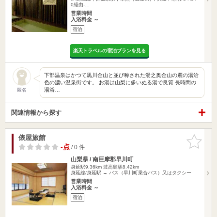
0経由-…
営業時間
入浴料金 ～
宿泊
楽天トラベルの宿泊プランを見る
下部温泉はかつて黒川金山と並び称された湯之奥金山の麓の湯治
色の濃い温泉街です。 お湯は山梨に多いぬる湯で良質 長時間の
湯浴…
匿名
関連情報から探す
俵屋旅館
お気に入
りに追加
-点
/ 0 件
山梨県 / 南巨摩郡早川町
身延駅9.36km
波高島駅8.42km
身延線/身延駅 → バス（早川町乗合バス）又はタクシー
営業時間
入浴料金 ～
宿泊