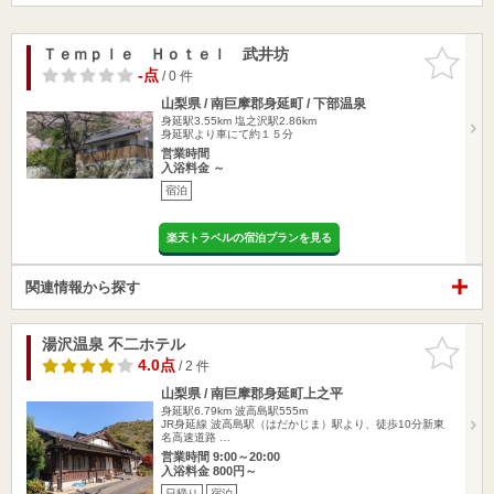
Ｔｅｍｐｌｅ Ｈｏｔｅｌ 武井坊
お気に入
りに追加
-点
/ 0 件
山梨県 / 南巨摩郡身延町 / 下部温泉
身延駅3.55km
塩之沢駅2.86km
身延駅より車にて約１５分
営業時間
入浴料金 ～
宿泊
楽天トラベルの宿泊プランを見る
関連情報から探す
湯沢温泉 不二ホテル
お気に入
りに追加
4.0点
/ 2 件
山梨県 / 南巨摩郡身延町上之平
身延駅6.79km
波高島駅555m
JR身延線 波高島駅（はだかじま）駅より、徒歩10分新東
名高速道路 …
営業時間 9:00～20:00
入浴料金 800円～
日帰り
宿泊