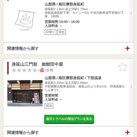
山梨県 / 南巨摩郡身延町
身延駅2.13km
塩之沢駅1.73km
身延線身延駅下車、タクシー5分 中央自動車道甲府南IC下
車、1時間…
営業時間 10:00～16:00
入浴料金 ～
日帰り
宿泊
関連情報から探す
身延山三門前 旅館田中屋
お気に入
りに追加
-点
/ 0 件
山梨県 / 南巨摩郡身延町 / 下部温泉
身延駅3.20km
塩之沢駅2.69km
中部横断自動車道経由、身延山ICより約10分。JR身延駅か
らも車で1…
営業時間
入浴料金 ～
宿泊
楽天トラベルの宿泊プランを見る
関連情報から探す