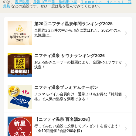
のは、
塩沢温泉
、
身延山三門前 旅館田中屋
、
Ｔｅｍｐｌｅ Ｈｏｔｅｌ 武
井坊
などの施設です。ぜひ一度は足を運んでみてください。
第20回ニフティ温泉年間ランキング2025
全国約2.2万件の中から頂点に選ばれた、2025年の人
気施設は…
ニフティ温泉 サウナランキング2026
おふろ好きユーザーの投票により、全国No.1サウナが
決定！
ニフティ温泉プレミアムクーポン
ノジマモバイル会員向け 通常よりもお得な「特別価
格」で人気の温泉を満喫できる！
【ニフティ温泉 百名湯2026】
行ってみたい施設に投票してプレゼントを当てよう！
（全10回開催 / 合計260名様）