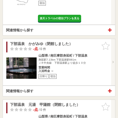
宿泊
楽天トラベルの宿泊プランを見る
関連情報から探す
下部温泉 かがみゆ（閉館しました）
お気に入
りに追加
-点
/ 0 件
山梨県 / 南巨摩郡身延町 / 下部温泉
身延駅7.13km
下部温泉駅681m
ＪＲ中央線 下部温泉駅より徒歩１０分
営業時間
入浴料金 ～
日帰り
宿泊
関連情報から探す
下部温泉 元湯 甲陽館（閉館しました）
お気に入
りに追加
-点
/ 0 件
山梨県 / 南巨摩郡身延町 / 下部温泉