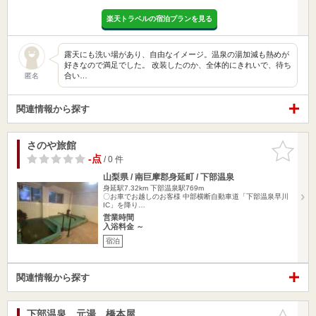
楽天トラベルの宿泊プランを見る
露天にも洗い場があり、自由なイメージ。温泉の湯加減も熱めが
好きなので満足でした。 改装したのか、全体的にきれいで、待ち
合い…
匿名
関連情報から探す
さのや旅館
お気に入
りに追加
-点
/ 0 件
山梨県 / 南巨摩郡身延町 / 下部温泉
身延駅7.32km
下部温泉駅769m
〇お車でお越しのお客様 中部横断自動車道「下部温泉早川
IC」を降り…
営業時間
入浴料金 ～
宿泊
関連情報から探す
下部温泉 元湯 橋本屋
お気に入