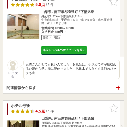
りに追加
5.0点
/ 3 件
山梨県 / 南巨摩郡身延町 / 下部温泉
身延駅7.32km
下部温泉駅916m
中央自動車道 甲府南ＩＣより車で５０分／東名高速道
路 富士ＩＣより車…
営業時間 10:00～16:00
入浴料金 550円～
日帰り
宿泊
楽天トラベルの宿泊プランを見る
女将さんがとても良い人でした！お風呂は、小さめですが最初ぬ
るい湯から熱い湯に浸かりました！温泉水で大きくする顔のパッ
クも良…
30代 女
性
関連情報から探す
ホテル守田
お気に入
りに追加
4.5点
/ 4 件
山梨県 / 南巨摩郡身延町 / 下部温泉
身延駅7.33km
下部温泉駅798m
JR身延線下部温泉駅下車無料送迎3分中央道甲府南IC-R14