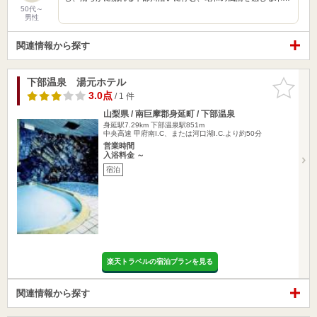
50代～
男性
関連情報から探す
下部温泉 湯元ホテル
お気に入
りに追加
3.0点
/ 1 件
山梨県 / 南巨摩郡身延町 / 下部温泉
身延駅7.29km
下部温泉駅851m
中央高速 甲府南I.C、または河口湖I.C.より約50分
営業時間
入浴料金 ～
宿泊
楽天トラベルの宿泊プランを見る
関連情報から探す