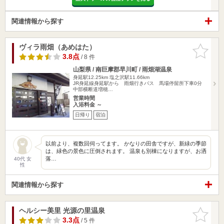
関連情報から探す
ヴィラ雨畑（あめはた）
お気に入
りに追加
3.8点
/ 8 件
山梨県 / 南巨摩郡早川町 / 雨畑湖温泉
身延駅12.25km
塩之沢駅11.66km
JR身延線身延駅から 雨畑行きバス 馬場停留所下車0分
中部横断道増穂…
営業時間
入浴料金 ～
日帰り
宿泊
以前より、複数回伺ってます。 かなりの田舎ですが、新緑の季節
は、緑色の景色に圧倒されます。 温泉も別棟になりますが、お洒
落…
40代 女
性
関連情報から探す
ヘルシー美里 光源の里温泉
お気に入
りに追加
3.3点
/ 5 件