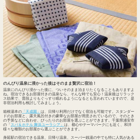
のんびり温泉に浸かった後はそのまま贅沢に宿泊！
温泉にのんびり浸かった後に、ついそのまま泊まりたくなることもありますよ
ね。宿泊できるお部屋付きの温泉なら、そんな時でも安心！温泉後はリラック
ス効果で、普段よりもぐっすり眠れるようになるとも言われていますので、是
非宿泊利用も検討してみましょう。
箱根湯本の
「天成園」
は、日帰り利用だけでなく宿泊も可能です。スタンダー
ドのお部屋と、露天風呂付きの豪華なお部屋が用意されているので、そのとき
の予算などに合わせ、ぴったりのお部屋を選ぶことができます。千葉県浦安市
の「
スパ＆ホテル 舞浜ユーラシア」
は、都心やテーマパークにも近く、和洋
様々な種類のお部屋から選ぶことができます。
身延駅の宿泊できる温泉、日帰り温泉、スーパー銭湯の中でも特に人気がある