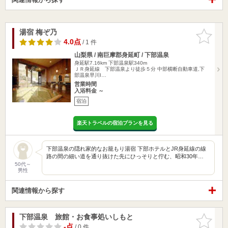
湯宿 梅ぞ乃
お気に入
りに追加
4.0点
/ 1 件
山梨県 / 南巨摩郡身延町 / 下部温泉
身延駅7.16km
下部温泉駅340m
ＪＲ身延線 下部温泉より徒歩５分 中部横断自動車道,下
部温泉早川I…
営業時間
入浴料金 ～
宿泊
楽天トラベルの宿泊プランを見る
下部温泉の隠れ家的なお籠もり湯宿 下部ホテルとJR身延線の線
路の間の細い道を通り抜けた先にひっそりと佇む、昭和30年…
50代～
男性
関連情報から探す
下部温泉 旅館・お食事処いしもと
お気に入
りに追加
-点
/ 0 件