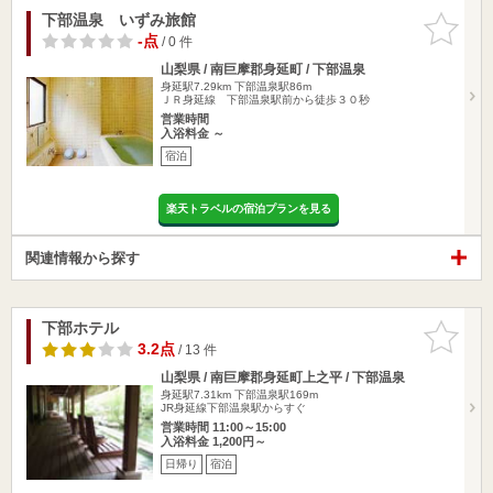
下部温泉 いずみ旅館
お気に入
りに追加
-点
/ 0 件
山梨県 / 南巨摩郡身延町 / 下部温泉
身延駅7.29km
下部温泉駅86m
ＪＲ身延線 下部温泉駅前から徒歩３０秒
営業時間
入浴料金 ～
宿泊
楽天トラベルの宿泊プランを見る
関連情報から探す
下部ホテル
お気に入
りに追加
3.2点
/ 13 件
山梨県 / 南巨摩郡身延町上之平 / 下部温泉
身延駅7.31km
下部温泉駅169m
JR身延線下部温泉駅からすぐ
営業時間 11:00～15:00
入浴料金 1,200円～
日帰り
宿泊