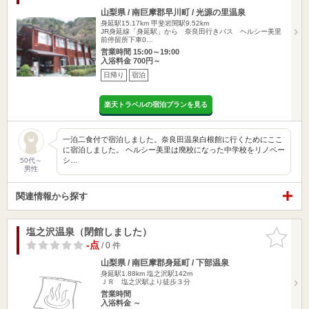
山梨県 / 南巨摩郡早川町 / 光源の里温泉
身延駅15.17km
甲斐岩間駅9.52km
JR身延線「身延駅」から 奈良田行きバス ヘルシー美里
前停留所下車0…
営業時間 15:00～19:00
入浴料金 700円～
日帰り
宿泊
楽天トラベルの宿泊プランを見る
一泊二食付で宿泊しました。奈良田温泉白根館に行くためにここ
に宿泊しました。 ヘルシー美里は廃校になった中学校をリノベー
シ…
50代～
男性
関連情報から探す
塩之沢温泉（閉館しました）
お気に入
りに追加
-点
/ 0 件
山梨県 / 南巨摩郡身延町 / 下部温泉
身延駅1.88km
塩之沢駅142m
ＪＲ 塩之沢駅より徒歩３分
営業時間
入浴料金 ～