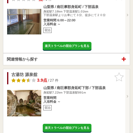
山梨県 / 南巨摩郡身延町 / 下部温泉
身延駅7.18km
下部温泉駅1.01km
下部温泉駅よりお車にて３分、徒歩にて２０分
営業時間 6:00～22:00
入浴料金 ～
宿泊
楽天トラベルの宿泊プランを見る
関連情報から探す
古湯坊 源泉舘
お気に入
りに追加
3.9点
/ 27 件
山梨県 / 南巨摩郡身延町下部 / 下部温泉
身延駅7.22km
下部温泉駅891m
営業時間
入浴料金 ～
宿泊
楽天トラベルの宿泊プランを見る