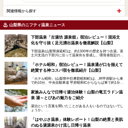
関連情報から探す
山梨県のニフティ温泉ニュース
下部温泉「古湯坊 源泉舘」宿泊レビュー！混浴文
化を守り抜く足元湧出温泉を徹底解説【山梨】
下部温泉(山梨県身延町)は、約1300年の歴史を持つ古湯。富
士川支流の下部川に沿って温泉街を形成し、環境省指定の国
民保養温泉地でもあります。
中でも「古湯坊 源泉舘」は、戦国時代に武田信玄公も療養
「ホテル昭和」宿泊レビュー！温泉通が口を揃えて
したと伝えられる名湯の宿。最大の特徴は、令和の現代にお
絶賛する神コスパ宿を徹底紹介【山梨】
いても混浴文化が守られ、老若男女の分け隔て一切無く温泉
入浴を楽しめる点。全国的に混浴温泉は年々少しずつ減少傾
「ホテル昭和」(山梨県中巨摩郡昭和町)は、JR甲府駅から車
向にありますが、「古湯坊 源泉舘」では本来あるべき混浴
で約10分、中央自動車道 甲府昭和ICからならば車で約1分の
の姿が保たれている点に注目すべきでしょう。
場所にあるビジネスホテル。2名1室で1名あたり4,000円台
から、一人泊でも6,000円台から宿泊可能です。
今回は足元湧出の混浴温泉である「かくし湯大岩風呂」をは
家族みんなで日帰り湯治体験！山梨の竜王ラドン温
じめ、湯治棟である「別館神泉」を中心に「古湯坊 源泉
泉 湯～とぴあの魅力をご紹介
しかし、最大の魅力は“温泉そのもの”でしょう。自家源泉を
舘」の全貌を徹底紹介します。
所有し、豪快に源泉かけ流しで提供。泡付きのある重曹泉系
湯治という言葉を聞いたことがある人もいるのではないでし
統の単純温泉は、入浴すると実にサッパリ爽快。日帰り入浴
ょうか。
不可なこともあり、全国の温泉ファンがこの温泉を求めて
「ホテル昭和」へ宿泊します。この価格帯のビジネスホテル
なかなか体験できない、湯治体験が日帰りでできる温浴施設
では循環濾過の沸かし湯が一般的ですが、ここは本物の極上
「はやぶさ温泉」体験レポート！山梨の絶景と美肌
が山梨にあります。
温泉。まさに価格破壊と言えるクオリティです。
のぬる湯源泉かけ流し日帰り温泉