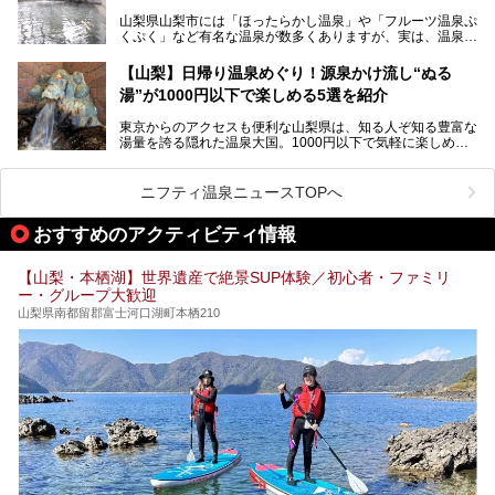
家族みんなで楽しめる、山梨県の「竜王ラドン温泉 湯～と
今回は筆者自ら宿泊し、「ホテル昭和」の温泉をはじめ、客
山梨県山梨市には「ほったらかし温泉」や「フルーツ温泉ぷ
ぴあ」の魅力をご紹介します。
室や無料朝食などをご紹介。温泉通が口を揃えて絶賛する神
くぷく」など有名な温泉が数多くありますが、実は、温泉マ
コスパ宿の全貌を徹底解説します！
ニアがわざわざ遠方から足を運ぶ極上の日帰り温泉もあるん
───
です。今回紹介する「はやぶさ温泉」も、そのひとつ。温泉
提供元：株式会社湯ーとぴあ【PR】
【山梨】日帰り温泉めぐり！源泉かけ流し“ぬる
はもちろん、絶景や地元食材を活かしたグルメも堪能できま
この記事は株式会社湯ーとぴあのPRレポート記事です。
湯”が1000円以下で楽しめる5選を紹介
す。
「はやぶさ温泉」が多くの人を惹きつける理由を詳しく解説
東京からのアクセスも便利な山梨県は、知る人ぞ知る豊富な
します。
湯量を誇る隠れた温泉大国。1000円以下で気軽に楽しめ
る、極上の源泉かけ流し日帰り温泉が点在しています。しか
も、これからの季節に嬉しい、じんわりと体の芯まで温ま
る“ぬる湯”が豊富なのも魅力。今回は、湯質も抜群で心ゆく
ニフティ温泉ニュースTOPへ
までリラックスできる山梨のお得な日帰り温泉を、実際体験
した感想と共に紹介します。
おすすめのアクティビティ情報
※ぬる湯とは35℃～39℃程度の体温に近いぬるめ温泉のこ
とです。
【山梨・本栖湖】世界遺産で絶景SUP体験／初心者・ファミリ
ー・グループ大歓迎
山梨県南都留郡富士河口湖町本栖210