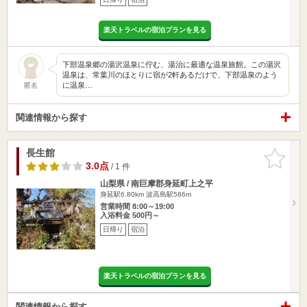
楽天トラベルの宿泊プランを見る
下部温泉郷の湯沢温泉に佇む、湯治に最適な温泉旅館。この湯沢
温泉は、常葉川のほとりに宿が2軒あるだけで、下部温泉のよう
に温泉…
匿名
関連情報から探す
長生館
お気に入
りに追加
3.0点
/ 1 件
山梨県 / 南巨摩郡身延町上之平
身延駅6.80km
波高島駅586m
営業時間 8:00～19:00
入浴料金 500円～
日帰り
宿泊
楽天トラベルの宿泊プランを見る
関連情報から探す