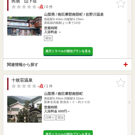
民宿 山下荘
お気に入
りに追加
-点
/ 0 件
山梨県 / 南巨摩郡南部町 / 佐野川温泉
身延駅9.40km
内船駅4.25km
身延線内船駅より車で10分
営業時間
入浴料金 ～
宿泊
楽天トラベルの宿泊プランを見る
関連情報から探す
十枚荘温泉
お気に入
りに追加
-点
/ 1 件
山梨県 / 南巨摩郡南部町
身延駅9.56km
内船駅4.31km
新東名高速 新清水ＩＣ～約２０分
営業時間
入浴料金 600円～
日帰り
宿泊
楽天トラベルの宿泊プランを見る