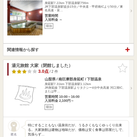
身延駅7.22km
下部温泉駅756m
JR下部温泉駅徒歩15分／中央道・甲府南ICより50分／東
名高速・富…
営業時間
入浴料金 ～
宿泊
関連情報から探す
湯元旅館 大家（閉館しました）
お気に入
りに追加
3.0点
/ 2 件
山梨県 / 南巨摩郡身延町 / 下部温泉
身延駅7.31km
下部温泉駅1.12km
JR身延線 下部温泉駅よりタクシー4分中央高速 河口湖IC、
または甲…
営業時間 10:00～16:00
入浴料金 2,100円～
宿泊
特にすることもない温泉街だが、うるさくもなくゆっくり出来
る。大家旅館は建物は地味だが、価格は安く食事は部屋だしで、
気張らず…
匿名