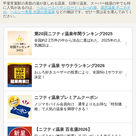
甲斐常葉駅の美肌の湯が楽しめる温泉、日帰り温泉、スーパー銭湯の中でも特
に人気があるのは、
ヘルシースパ サンロード しもべの湯
、
湯沢温泉 不二ホテ
ル
、
ヘルシー美里 光源の里温泉
などの施設です。ぜひ一度は足を運んでみてく
ださい。
第20回ニフティ温泉年間ランキング2025
全国約2.2万件の中から頂点に選ばれた、2025年の人
気施設は…
ニフティ温泉 サウナランキング2026
おふろ好きユーザーの投票により、全国No.1サウナが
決定！
ニフティ温泉プレミアムクーポン
ノジマモバイル会員向け 通常よりもお得な「特別価
格」で人気の温泉を満喫できる！
【ニフティ温泉 百名湯2026】