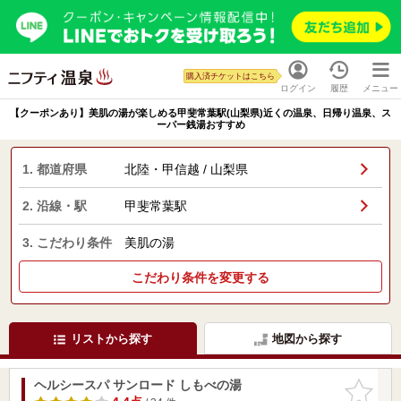
購入済チケットはこちら
ログイン
履歴
メニュー
【クーポンあり】美肌の湯が楽しめる甲斐常葉駅(山梨県)近くの温泉、日帰り温泉、ス
ーパー銭湯おすすめ
1. 都道府県
北陸・甲信越 / 山梨県
2. 沿線・駅
甲斐常葉駅
3. こだわり条件
美肌の湯
こだわり条件を変更する
リストから探す
地図から探す
ヘルシースパ サンロード しもべの湯
お気に入
りに追加