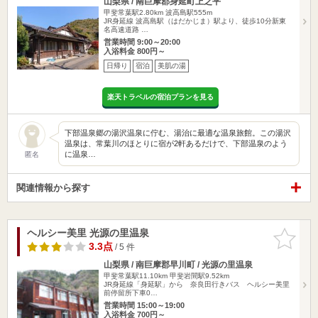
山梨県 / 南巨摩郡身延町上之平
甲斐常葉駅2.80km
波高島駅555m
JR身延線 波高島駅（はだかじま）駅より、徒歩10分新東
名高速道路 …
営業時間 9:00～20:00
入浴料金 800円～
日帰り
宿泊
美肌の湯
楽天トラベルの宿泊プランを見る
下部温泉郷の湯沢温泉に佇む、湯治に最適な温泉旅館。この湯沢
温泉は、常葉川のほとりに宿が2軒あるだけで、下部温泉のよう
に温泉…
匿名
関連情報から探す
ヘルシー美里 光源の里温泉
お気に入
りに追加
3.3点
/ 5 件
山梨県 / 南巨摩郡早川町 / 光源の里温泉
甲斐常葉駅11.10km
甲斐岩間駅9.52km
JR身延線「身延駅」から 奈良田行きバス ヘルシー美里
前停留所下車0…
営業時間 15:00～19:00
入浴料金 700円～