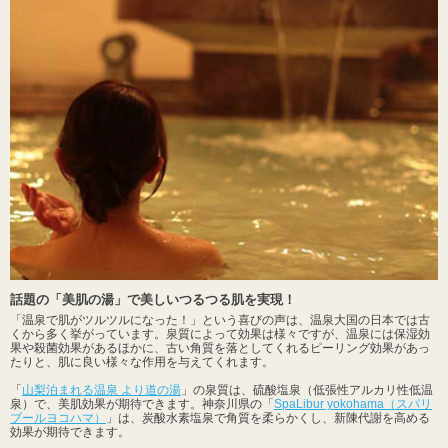
話題の「美肌の湯」で美しいつるつる肌を実現！
「温泉で肌がツルツルになった！」という喜びの声は、温泉大国の日本では古
くから多く挙がっています。泉質によって効果は様々ですが、温泉には保湿効
果や殺菌効果があるほかに、古い角質を落としてくれるピーリング効果があっ
たりと、肌に良い様々な作用を与えてくれます。
「
山梨泊まれる温泉 より道の湯
」の泉質は、硫酸塩泉（低張性アルカリ性低温
泉）で、美肌効果が期待できます。神奈川県の「
SpaLibur yokohama（スパリ
ブールヨコハマ）
」は、炭酸水素塩泉で角質を柔らかくし、新陳代謝を高める
効果が期待できます。