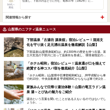
位置し、下部川のほとりに佇む、昭和37年（1962年）に…
50代～
男性
関連情報から探す
山梨県のニフティ温泉ニュース
下部温泉「古湯坊 源泉舘」宿泊レビュー！混浴文
化を守り抜く足元湧出温泉を徹底解説【山梨】
下部温泉(山梨県身延町)は、約1300年の歴史を持つ古湯。富
士川支流の下部川に沿って温泉街を形成し、環境省指定の国
民保養温泉地でもあります。
中でも「古湯坊 源泉舘」は、戦国時代に武田信玄公も療養
「ホテル昭和」宿泊レビュー！温泉通が口を揃えて
したと伝えられる名湯の宿。最大の特徴は、令和の現代にお
絶賛する神コスパ宿を徹底紹介【山梨】
いても混浴文化が守られ、老若男女の分け隔て一切無く温泉
入浴を楽しめる点。全国的に混浴温泉は年々少しずつ減少傾
「ホテル昭和」(山梨県中巨摩郡昭和町)は、JR甲府駅から車
向にありますが、「古湯坊 源泉舘」では本来あるべき混浴
で約10分、中央自動車道 甲府昭和ICからならば車で約1分の
の姿が保たれている点に注目すべきでしょう。
場所にあるビジネスホテル。2名1室で1名あたり4,000円台
から、一人泊でも6,000円台から宿泊可能です。
今回は足元湧出の混浴温泉である「かくし湯大岩風呂」をは
家族みんなで日帰り湯治体験！山梨の竜王ラドン温
じめ、湯治棟である「別館神泉」を中心に「古湯坊 源泉
泉 湯～とぴあの魅力をご紹介
しかし、最大の魅力は“温泉そのもの”でしょう。自家源泉を
舘」の全貌を徹底紹介します。
所有し、豪快に源泉かけ流しで提供。泡付きのある重曹泉系
湯治という言葉を聞いたことがある人もいるのではないでし
統の単純温泉は、入浴すると実にサッパリ爽快。日帰り入浴
ょうか。
不可なこともあり、全国の温泉ファンがこの温泉を求めて
「ホテル昭和」へ宿泊します。この価格帯のビジネスホテル
なかなか体験できない、湯治体験が日帰りでできる温浴施設
では循環濾過の沸かし湯が一般的ですが、ここは本物の極上