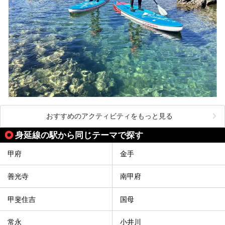
おすすめのアクティビティをもっと見る
身延線の駅から同じテーマで探す
甲府
金手
善光寺
南甲府
甲斐住吉
国母
常永
小井川