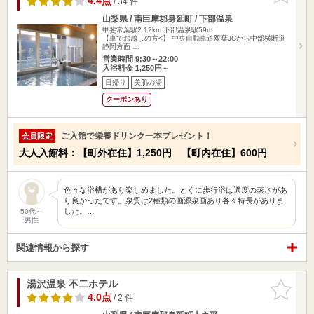
4.4点
/ 34 件
山梨県 / 南巨摩郡身延町 / 下部温泉
甲斐常葉駅2.12km
下部温泉駅59m
【車でお越しの方<】 中央自動車道双葉JCから中部横断道
静岡方面 …
営業時間 9:30～22:00
入浴料金 1,250円～
日帰り
美肌の湯
クーポンあり
ご入館で栄養ドリンク一本プレゼント！
会員限定
大人入館料：【町外在住】1,250円 【町内在住】600円
色々な浴槽があり楽しめました。とくに歩行浴は適度の蒸さがあ
り良かったです。泉質は2種類の画源泉画あり各々特長がありま
した。…
50代～
男性
関連情報から探す
湯沢温泉 不二ホテル
お気に入
りに追加
4.0点
/ 2 件