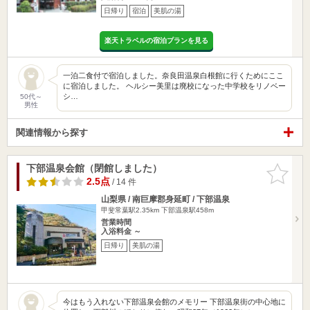
日帰り
宿泊
美肌の湯
楽天トラベルの宿泊プランを見る
一泊二食付で宿泊しました。奈良田温泉白根館に行くためにここ
に宿泊しました。 ヘルシー美里は廃校になった中学校をリノベー
シ…
50代～
男性
関連情報から探す
下部温泉会館（閉館しました）
お気に入
りに追加
2.5点
/ 14 件
山梨県 / 南巨摩郡身延町 / 下部温泉
甲斐常葉駅2.35km
下部温泉駅458m
営業時間
入浴料金 ～
日帰り
美肌の湯
今はもう入れない下部温泉会館のメモリー 下部温泉街の中心地に