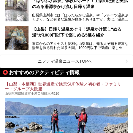
「はやぶさ温泉」体験レポート！山梨の絶景と美肌
が山梨にあります。
温泉。まさに価格破壊と言えるクオリティです。
のぬる湯源泉かけ流し日帰り温泉
家族みんなで楽しめる、山梨県の「竜王ラドン温泉 湯～と
今回は筆者自ら宿泊し、「ホテル昭和」の温泉をはじめ、客
山梨県山梨市には「ほったらかし温泉」や「フルーツ温泉ぷ
ぴあ」の魅力をご紹介します。
室や無料朝食などをご紹介。温泉通が口を揃えて絶賛する神
くぷく」など有名な温泉が数多くありますが、実は、温泉マ
コスパ宿の全貌を徹底解説します！
ニアがわざわざ遠方から足を運ぶ極上の日帰り温泉もあるん
───
です。今回紹介する「はやぶさ温泉」も、そのひとつ。温泉
提供元：株式会社湯ーとぴあ【PR】
【山梨】日帰り温泉めぐり！源泉かけ流し“ぬる
はもちろん、絶景や地元食材を活かしたグルメも堪能できま
この記事は株式会社湯ーとぴあのPRレポート記事です。
湯”が1000円以下で楽しめる5選を紹介
す。
「はやぶさ温泉」が多くの人を惹きつける理由を詳しく解説
東京からのアクセスも便利な山梨県は、知る人ぞ知る豊富な
します。
湯量を誇る隠れた温泉大国。1000円以下で気軽に楽しめ
る、極上の源泉かけ流し日帰り温泉が点在しています。しか
も、これからの季節に嬉しい、じんわりと体の芯まで温ま
る“ぬる湯”が豊富なのも魅力。今回は、湯質も抜群で心ゆく
ニフティ温泉ニュースTOPへ
までリラックスできる山梨のお得な日帰り温泉を、実際体験
した感想と共に紹介します。
おすすめのアクティビティ情報
※ぬる湯とは35℃～39℃程度の体温に近いぬるめ温泉のこ
とです。
【山梨・本栖湖】世界遺産で絶景SUP体験／初心者・ファミリ
ー・グループ大歓迎
山梨県南都留郡富士河口湖町本栖210