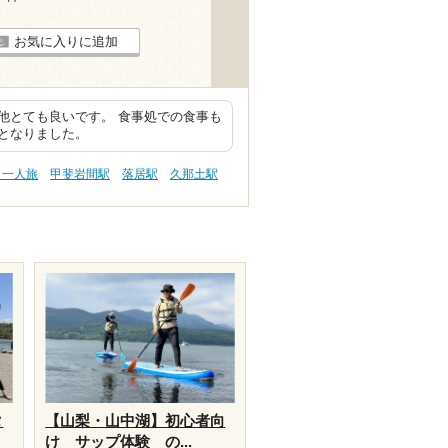
お気に入りに追加
他とても良いです。 食事処での食事も
となりました。
・一人旅
甲斐岩間駅
落居駅
久那土駅
タ
【山梨・山中湖】初心者向
け サップ体験 の...