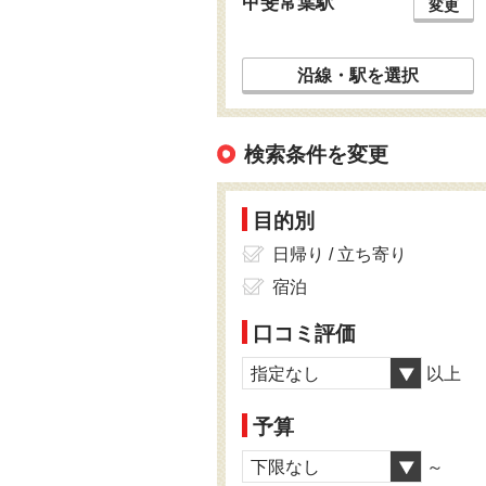
甲斐常葉駅
変更
沿線・駅を選択
検索条件を変更
目的別
日帰り / 立ち寄り
宿泊
口コミ評価
指定なし
以上
予算
下限なし
～