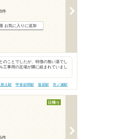
>
18件
お気に入りに追加
とのことでしたが、特徴の無い湯でし
ル工事用の足場が隣に組まれていまし
久那土駅
甲斐岩間駅
落居駅
市ノ瀬駅
日帰り
>
16件