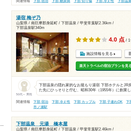
関連情報
下部 宿泊
下部 糖尿病
下部 切り傷
下部 冷え性
下部温
湯宿 梅ぞ乃
山梨県 / 南巨摩郡身延町 / 下部温泉 /
甲斐常葉駅2.36km
/
下部温泉駅340m
4.0 点
/ 
施設情報を見る
楽天トラベルの宿泊プランを見
下部温泉の隠れ家的なお籠もり湯宿 下部ホテルとJR
た先にひっそりと佇む、昭和30年（1955年）に創業
50代～ 男性
関連情報
下部 宿泊
下部 冷え性
下部 カップル
下部 子連れOK
下
市ノ瀬駅
下部温泉 元湯 橋本屋
山梨県 / 南巨摩郡身延町 / 下部温泉 /
甲斐常葉駅2.46km
/