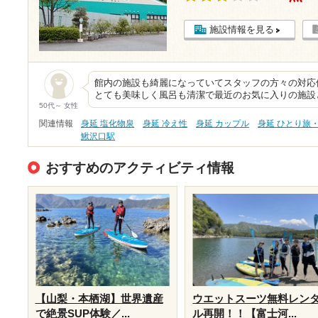
施設情報を見る
館内の施設も綺麗になっていてスタッフの方々の対応
とても美味しく風呂も清潔で最近のお気に入りの施設
50代～ 女性
関連情報
身延 塩化物泉
身延 冷え性
身延 カップル
身延 ひとり旅
鰍沢口駅
おすすめのアクティビティ情報
【山梨・本栖湖】世界遺産
ウエットスーツ無料レン
で絶景SUP体験／...
ル再開！！【富士河...