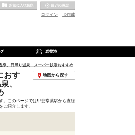
お気に入りの温泉
最近の履歴
ログイン
ID作成
グ
岩盤浴
温泉、日帰り温泉、スーパー銭湯おすすめ
におす
地図から探す
温泉、
め
す。このページでは甲斐常葉駅から直線
をご紹介します。