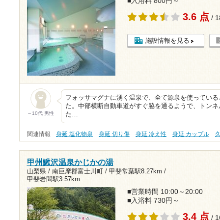
■入浴料 800円～
3.6 点
/ 
施設情報を見る
フォッサマグナに湧く温泉で、全て源泉を使っている
た。中部横断自動車道がすぐ脇を通るようで、トンネ
～10代 男性
た…
関連情報
身延 塩化物泉
身延 切り傷
身延 冷え性
身延 カップル
甲州鰍沢温泉かじかの湯
山梨県 / 南巨摩郡富士川町 /
甲斐常葉駅8.27km
/
甲斐岩間駅3.57km
■営業時間 10:00～20:00
■入浴料 730円～
3.4 点
/ 