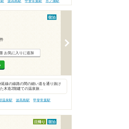
泉駅
波高島駅
甲斐常葉駅
市ノ瀬駅
宿泊
1件
>
お気に入りに追加
る
身延線の線路の間の細い道を通り抜け
した木造2階建ての温泉旅…
部温泉駅
波高島駅
甲斐常葉駅
日帰り
宿泊