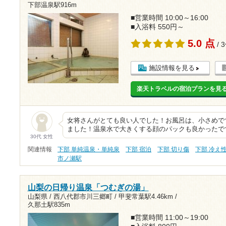
下部温泉駅916m
■営業時間 10:00～16:00
■入浴料 550円～
5.0 点
/ 
施設情報を見る
楽天トラベルの宿泊プランを見
女将さんがとても良い人でした！お風呂は、小さめで
ました！温泉水で大きくする顔のパックも良かったで
30代 女性
関連情報
下部 単純温泉・単純泉
下部 宿泊
下部 切り傷
下部 冷え
市ノ瀬駅
山梨の日帰り温泉「つむぎの湯」
山梨県 / 西八代郡市川三郷町 /
甲斐常葉駅4.46km
/
久那土駅835m
■営業時間 11:00～19:00