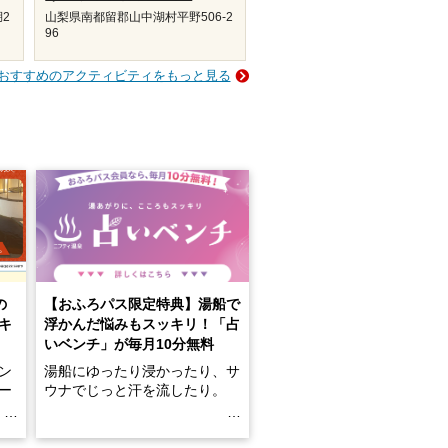
2
山梨県南都留郡山中湖村平野506-2
96
おすすめのアクティビティをもっと見る
の
【おふろパス限定特典】湯船で
キ
浮かんだ悩みもスッキリ！「占
いベンチ」が毎月10分無料
ン
湯船にゆったり浸かったり、サ
ロー
ウナでじっと汗を流したり。
る
名
e-