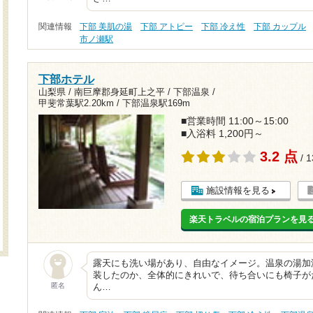
関連情報
下部 美肌の湯
下部 アトピー
下部 冷え性
下部 カップル
市ノ瀬駅
下部ホテル
山梨県 / 南巨摩郡身延町上之平 / 下部温泉 /
甲斐常葉駅2.20km
/
下部温泉駅169m
■営業時間 11:00～15:00
■入浴料 1,200円～
3.2 点
/ 
施設情報を見る
楽天トラベルの宿泊プランを見
露天にも洗い場があり、自由なイメージ。温泉の湯加
装したのか、全体的にきれいで、待ち合いにも椅子が
匿名
ん…