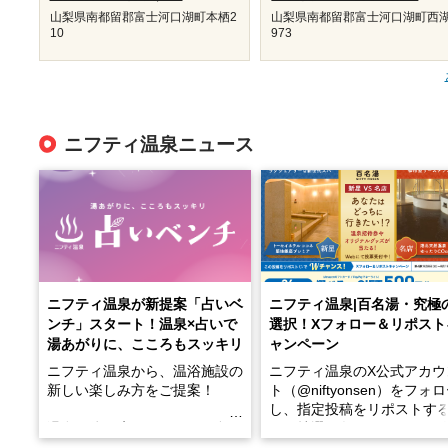
山梨県南都留郡富士河口湖町本栖2
山梨県南都留郡富士河口湖町西湖
10
973
ニフティ温泉ニュース
ニフティ温泉が新提案「占いベ
ニフティ温泉|百名湯・究極
ンチ」スタート！温泉×占いで
選択！Xフォロー＆リポスト
湯あがりに、こころもスッキリ
ャンペーン
ニフティ温泉から、温浴施設の
ニフティ温泉のX公式アカウ
新しい楽しみ方をご提案！
ト（@niftyonsen）をフォ
し、指定投稿をリポストす
温泉で体を癒したあとに、占い
と、抽選で各回26（ふろ）
でこころもスッキリ──そんな
様（合計260名様）に選べる