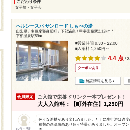
こだわり条件
女子旅・女子会
ヘルシースパ サンロード しもべの湯
山梨県 / 南巨摩郡身延町 / 下部温泉 /
甲斐常葉駅2.12km
/
下部温泉駅59m
■営業時間 9:30～22:00
■入浴料 1,250円～
4.4 点
/ 
クーポンあり
施設情報を見る
ご入館で栄養ドリンク一本プレゼント！
会員限定
大人入館料：【町外在住】1,250円 
色々な浴槽があり楽しめました。とくに歩行浴は適度
種類の画源泉画あり各々特長がありました。オープン
50代～ 男性
さ…