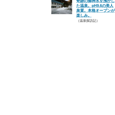
奇跡の御神水を沸かし
た温泉。pH9.6の美人
泉質。本格オープンが
楽しみ。
（温泉探訪記）