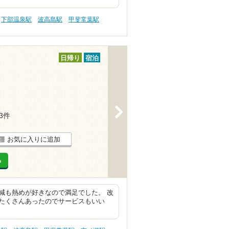
下部温泉駅
波高島駅
甲斐常葉駅
日帰り
宿泊
>
13件
お気に入りに追加
る
減も熱めが好きなので満足でした。 改
たくさんあったのでサービスもいい