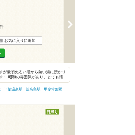
>
3件
お気に入りに追加
る
すが最初ぬるい湯から熱い湯に浸かり
す！ 昭和の雰囲気があり、とても懐…
性
下部温泉駅
波高島駅
甲斐常葉駅
日帰り