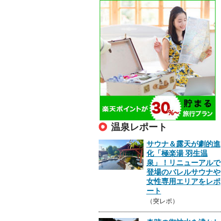
温泉レポート
サウナ＆露天が劇的進
化「極楽湯 羽生温
泉」！リニューアルで
登場のバレルサウナや
女性専用エリアをレポ
ート
（突レポ）