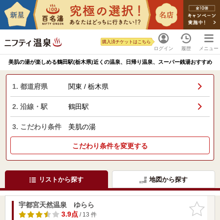
購入済チケットはこちら
ログイン
履歴
メニュー
美肌の湯が楽しめる鶴田駅(栃木県)近くの温泉、日帰り温泉、スーパー銭湯おすすめ
1. 都道府県
関東 / 栃木県
2. 沿線・駅
鶴田駅
3. こだわり条件
美肌の湯
こだわり条件を変更する
リストから探す
地図から探す
宇都宮天然温泉 ゆらら
お気に入
りに追加
3.9点
/ 13 件