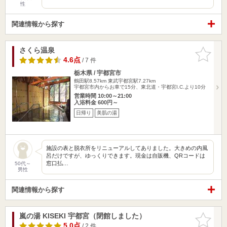
性
関連情報から探す
さくら温泉
お気に入
りに追加
4.6点
/ 7 件
栃木県 / 宇都宮市
鶴田駅8.57km
東武宇都宮駅7.27km
宇都宮市内からお車で15分、東北道・宇都宮I.C.より10分
営業時間 10:00～21:00
入浴料金 600円～
日帰り
美肌の湯
施設の表と脱衣所をリニューアルしてありました。大きめの内風
呂だけですが、ゆっくりできます。現金は自販機、QRコードは
窓口払…
50代～
男性
関連情報から探す
嵐の湯 KISEKI 宇都宮（閉館しました）
お気に入
りに追加
5.0点
/ 2 件