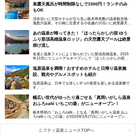
ここは首都圏から1泊で行きやすい鬼怒川温泉の渓流沿いに
泉露天風呂が時間制限なしで1500円！ランチのみ
建つホテルで、バイキングの他にも天然温泉の大浴場とサウ
ナ、フリーフローサービスのラウンジなど館内で楽しめるス
もOK
ポットがたくさんあり、3世代旅行やグループ旅行にもぴっ
たり。
渓谷沿いに大型ホテルが立ち並ぶ栃木県有数の温泉観光地・
鬼怒川温泉。その南に位置する小佐越の川沿いに絶景露天風
そんな「大江戸温泉物語Premium 鬼怒川観光ホテル」の魅
呂と本格サウナが自慢の「さぷらす」はあります。
力を詳しく紹介しちゃいます。
あの温泉が帰ってきた！「ほったらかしの宿 ゆう
こだわりのサウナ、掛け流しの水風呂、天然温泉の露天風
ふり那須高雄温泉ロッジ」の天空露天プールは絶景
呂、食事処、休憩室など備えて、決して大規模施設ではあり
───
ませんが、鬼怒川温泉観光の行き帰りに、はたまたサウナで
掛け流し
提供元：大江戸温泉物語ホテルズ＆リゾーツ株式会社【P
一日リフレッシュするための目的地に！ぜひオススメしたい
R】
スポットです。時間制限も無いので1人1,500円でひがな一
名湯と温泉ファンによく知られていた那須高雄温泉。2025
この記事は大江戸温泉物語Premium 鬼怒川観光ホテルのPR
日サウナや温泉を楽しんでお昼も食べてごろごろできちゃい
年10月にリニューアルオープンして「ほったらかしの宿 ゆ
記事です。
ますよ。
うふり那須高雄温泉ロッジ」として新たなスタートを切りま
した。
塩原温泉を満喫！おすすめホテルと日帰り温泉施
那須湯本の温泉街から少し離れた静かな環境、一軒宿ゆえに
設、観光やグルメスポットも紹介
許される露天風呂からの絶景、日帰り入浴や素泊まりで気楽
に温泉が楽しめるこちらのお宿をさっそく取材してきまし
塩原温泉は、日本でも珍しい6つの泉質を楽しめる温泉郷で
た。
す。
2名1室利用で1人あたり4,500円～と、思い立ったらすぐに
泊まりに行かれるお手頃価格も嬉しいです。
栃木県の北部にある箒川のほとりに11の温泉地が点在し、
───
幅広い世代がゆったり過ごせる「真岡いがしら温泉
古くから多くの人々から癒やしの場として愛されてきまし
提供元：アイコニア・ホスピタリティ株式会社【PR】
おふろcafé いちごの湯」がニューオープン！
た。
この記事はほったらかしの宿 ゆうふり那須高雄温泉ロッジ
のPR記事です。
栃木県初の「おふろcafé」となる「真岡いがしら温泉 おふ
温泉に加えて、豊かな自然を感じられる観光スポットや、こ
ろcafé いちごの湯」が2025年3月27日にニューオープンす
こでしか味わえないご当地グルメなど、多彩な魅力がある北
るとのことで、プレオープン期間に早速訪問。
関東の人気温泉地です。
メインとなる天然温泉のお風呂をはじめ、リラックスエリア
ニフティ温泉ニュースTOPへ
やキッズエリア、カフェレストランなど、施設の隅々までチ