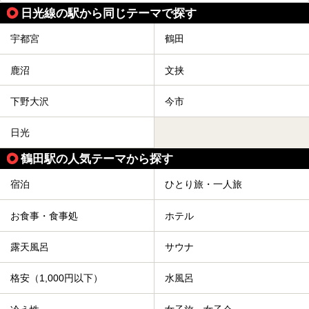
ェックしてきました！
この記事では、塩原温泉の概要や魅力とともに、おすすめの
日光線の駅から同じテーマで探す
宿泊施設と観光・グルメスポット、日帰り温泉を順に紹介し
ます。
宇都宮
鶴田
塩原温泉で、いつもの温泉旅行とは一味違う旅行体験をして
みませんか。
鹿沼
文挟
下野大沢
今市
日光
鶴田駅の人気テーマから探す
宿泊
ひとり旅・一人旅
お食事・食事処
ホテル
露天風呂
サウナ
格安（1,000円以下）
水風呂