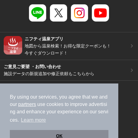
ニフティ温泉アプリ
地図から温泉検索！お得な限定クーポンも！
今すぐダウンロード！
ご意見ご要望 ・お問い合わせ
施設データの新規追加や修正依頼もこちらから
スマートフォン
/
PC
加盟店募集（資料請求）
広告出稿のご案内
By using our services, you agree that we and
our
partners
use cookies to improve advertisi
利用規約
ライフスタイルMEMBERS+規約
ng and enhance your experience on our servi
特定商取引法に基づく表記
ヘルプ
採用情報
ces.
Learn more
運営会社
個人情報保護ポリシー
©NIFTY Lifestyle Co., Ltd.
OK