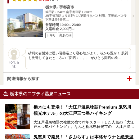
栃木県 / 宇都宮市
鶴田駅2.64km
南宇都宮駅1.36km
JR宇都宮駅より東野バス簗瀬行きバス利用、不動前バス停
下車徒歩8分東…
営業時間 10:00～23:00
入浴料金 2,000円～
日帰り
美肌の湯
砂利の岩盤浴は硬い岩盤浴より寝心地がよく、芯から温かく 肌質
も改善してきたところの「閉店」。。。 ぜひとも開店の検…
40代 女
性
関連情報から探す
栃木県のニフティ温泉ニュース
栃木にも登場！「大江戸温泉物語Premium 鬼怒川
観光ホテル」の大江戸三つ星バイキング
大江戸温泉物語の複数の宿で昨年スタートした人気の「大江
戸三つ星バイキング」。なんと栃木県日光市の「大江戸温泉
物語Premium 鬼怒川観光ホテル」でも始まっています。
鬼怒川で発見！「さぷらす」は本格サウナと絶景温