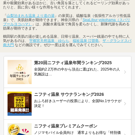
果や殺菌効果があるほかに、古い角質を落としてくれるピーリング効果があっ
たりと、肌に良い様々な作用を与えてくれます。
「
山梨泊まれる温泉 より道の湯
」の泉質は、硫酸塩泉（低張性アルカリ性低温
泉）で、美肌効果が期待できます。神奈川県の「
SpaLibur yokohama（スパリ
ブールヨコハマ）
」は、炭酸水素塩泉で角質を柔らかくし、新陳代謝を高める
効果が期待できます。
鶴田駅の美肌の湯が楽しめる温泉、日帰り温泉、スーパー銭湯の中でも特に人
気があるのは、
宇都宮天然温泉 ゆらら
、
福祉温泉 江曽島
、
ザ・グランドスパ
南大門
などの施設です。ぜひ一度は足を運んでみてください。
第20回ニフティ温泉年間ランキング2025
全国約2.2万件の中から頂点に選ばれた、2025年の人
気施設は…
ニフティ温泉 サウナランキング2026
おふろ好きユーザーの投票により、全国No.1サウナが
決定！
ニフティ温泉プレミアムクーポン
ノジマモバイル会員向け 通常よりもお得な「特別価