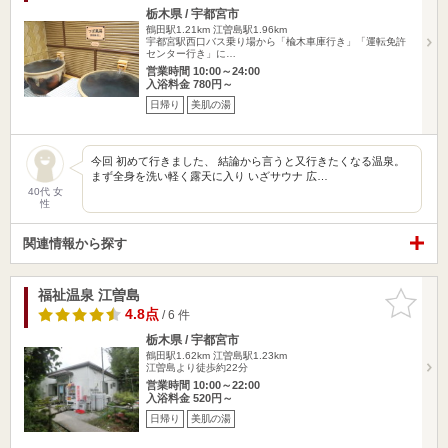
栃木県 / 宇都宮市
鶴田駅1.21km
江曽島駅1.96km
宇都宮駅西口バス乗り場から「楡木車庫行き」「運転免許
センター行き」に…
営業時間 10:00～24:00
入浴料金 780円～
日帰り
美肌の湯
今回 初めて行きました、 結論から言うと又行きたくなる温泉。
まず全身を洗い軽く露天に入り いざサウナ 広…
40代 女
性
関連情報から探す
福祉温泉 江曽島
お気に入
りに追加
4.8点
/ 6 件
栃木県 / 宇都宮市
鶴田駅1.62km
江曽島駅1.23km
江曽島より徒歩約22分
営業時間 10:00～22:00
入浴料金 520円～
日帰り
美肌の湯