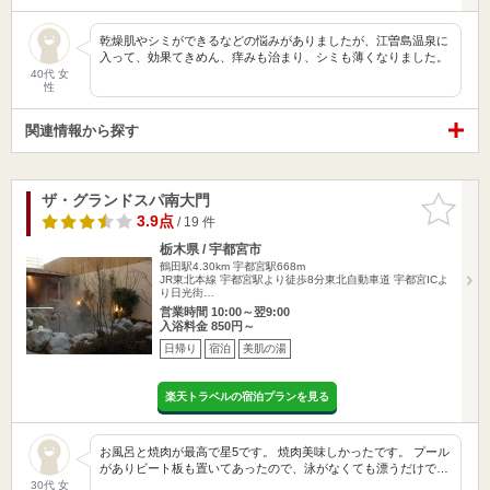
乾燥肌やシミができるなどの悩みがありましたが、江曽島温泉に
入って、効果てきめん、痒みも治まり、シミも薄くなりました。
40代 女
性
関連情報から探す
ザ・グランドスパ南大門
お気に入
りに追加
3.9点
/ 19 件
栃木県 / 宇都宮市
鶴田駅4.30km
宇都宮駅668m
JR東北本線 宇都宮駅より徒歩8分東北自動車道 宇都宮ICよ
り日光街…
営業時間 10:00～翌9:00
入浴料金 850円～
日帰り
宿泊
美肌の湯
楽天トラベルの宿泊プランを見る
お風呂と焼肉が最高で星5です。 焼肉美味しかったです。 プール
がありビート板も置いてあったので、泳がなくても漂うだけで…
30代 女