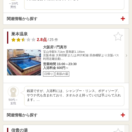
～10代
男性
関連情報から探す
巣本温泉
お気に入
りに追加
2.8点
/ 25 件
大阪府 / 門真市
宝山寺駅8.71km
萱島駅1.16km
京阪本線 大和田駅またはJR片町線 四条畷駅より京阪バス
利用近畿自動…
営業時間 15:00～23:30
入浴料金 600円～
日帰り
美肌の湯
銭湯ですが、入浴料には、シャンプー・リンス、ボディソープ、
サウナ代も含まれており、タオルさえ持っていけば手ぶらで入れ
ます。…
50代～
女性
関連情報から探す
信貴の湯
お気に入