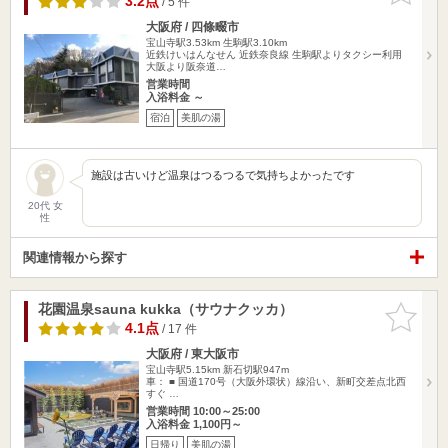
3.2点
/ 5 件
大阪府 / 四條畷市
宝山寺駅3.53km
生駒駅3.10km
近鉄けいはんなせん 近鉄奈良線 生駒駅よりタクシー利用
大阪より阪奈道…
営業時間
入浴料金 ～
宿泊
美肌の湯
施設は古いけど温泉はつるつるで気持ちよかったです
20代 女
性
関連情報から探す
花園温泉sauna kukka（サウナクッカ）
お気に入
りに追加
4.1点
/ 17 件
大阪府 / 東大阪市
宝山寺駅5.15km
新石切駅947m
車： ■ 国道170号（大阪外環状）線沿い、新町交差点北西
すぐ …
営業時間 10:00～25:00
入浴料金 1,100円～
日帰り
美肌の湯