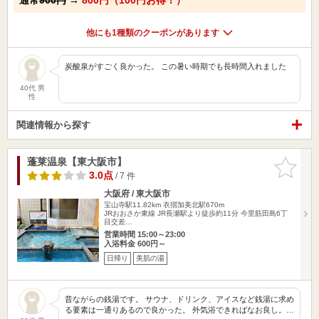
他にも1種類のクーポンがあります
炭酸泉がすごく良かった。 この暑い時期でも長時間入れました
40代 男
性
関連情報から探す
蓬莱温泉【東大阪市】
お気に入
りに追加
3.0点
/ 7 件
大阪府 / 東大阪市
宝山寺駅11.82km
衣摺加美北駅670m
JRおおさか東線 JR長瀬駅より徒歩約11分 今里筋田島6丁
目交差…
営業時間 15:00～23:00
入浴料金 600円～
日帰り
美肌の湯
昔ながらの銭湯です。 サウナ、ドリンク、アイスなど銭湯に求め
る要素は一通りあるので良かった。 外気浴できればなお良し。…