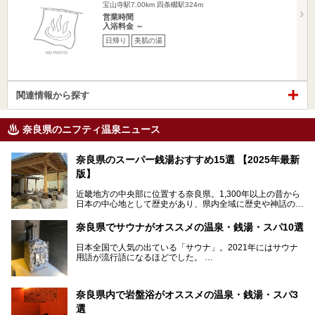
宝山寺駅7.00km
四条畷駅324m
営業時間
入浴料金 ～
日帰り
美肌の湯
関連情報から探す
奈良県のニフティ温泉ニュース
奈良県のスーパー銭湯おすすめ15選 【2025年最新
版】
近畿地方の中央部に位置する奈良県。1,300年以上の昔から
日本の中心地として歴史があり、県内全域に歴史や神話の舞
台となったスポットが存在しています。県内だけで3つの世
界遺産があり、古代をそこかしこに感じられる地域です。
奈良県でサウナがオススメの温泉・銭湯・スパ10選
そんな奈良県のスーパー銭湯は、便利な街中にある施設か
ら、険しい山中にある秘湯までバラエティ豊か。ここでは、
日本全国で人気の出ている「サウナ」。2021年にはサウナ
奈良県で評判のスーパー銭湯をご紹介します。
用語が流行語になるほどでした。
そんなサウナ、関西・奈良県にも有名な温浴施設が多いんで
すよ。
奈良県内で岩盤浴がオススメの温泉・銭湯・スパ3
中心部に近いサウナや郊外にあるアウトドアフィンランド式
選