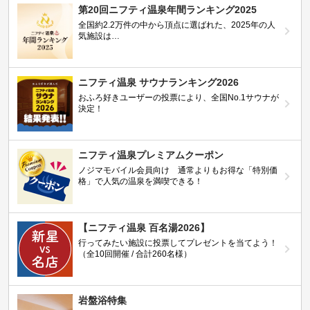
第20回ニフティ温泉年間ランキング2025
全国約2.2万件の中から頂点に選ばれた、2025年の人
気施設は…
ニフティ温泉 サウナランキング2026
おふろ好きユーザーの投票により、全国No.1サウナが
決定！
ニフティ温泉プレミアムクーポン
ノジマモバイル会員向け 通常よりもお得な「特別価
格」で人気の温泉を満喫できる！
【ニフティ温泉 百名湯2026】
行ってみたい施設に投票してプレゼントを当てよう！
（全10回開催 / 合計260名様）
岩盤浴特集