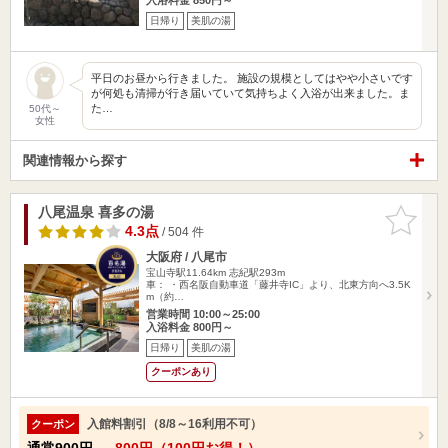
日帰り
美肌の湯
平日のお昼から行きました。 施設の規模としてはやや小さいです
が何処も清掃が行き届いていて気持ちよく入浴が出来ました。ま
た…
50代～
女性
関連情報から探す
八尾温泉 喜多の湯
お気に入
りに追加
4.3点
/ 504 件
大阪府 / 八尾市
宝山寺駅11.64km
志紀駅293m
車： ・西名阪自動車道「藤井寺IC」より、北東方向へ3.5K
m（約…
営業時間 10:00～25:00
入浴料金 800円～
日帰り
美肌の湯
クーポンあり
入館料割引（8/8～16利用不可）
クーポン
通常
900円
→
800円（100円お得！）