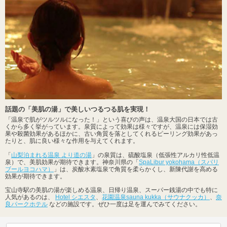
話題の「美肌の湯」で美しいつるつる肌を実現！
「温泉で肌がツルツルになった！」という喜びの声は、温泉大国の日本では古
くから多く挙がっています。泉質によって効果は様々ですが、温泉には保湿効
果や殺菌効果があるほかに、古い角質を落としてくれるピーリング効果があっ
たりと、肌に良い様々な作用を与えてくれます。
「
山梨泊まれる温泉 より道の湯
」の泉質は、硫酸塩泉（低張性アルカリ性低温
泉）で、美肌効果が期待できます。神奈川県の「
SpaLibur yokohama（スパリ
ブールヨコハマ）
」は、炭酸水素塩泉で角質を柔らかくし、新陳代謝を高める
効果が期待できます。
宝山寺駅の美肌の湯が楽しめる温泉、日帰り温泉、スーパー銭湯の中でも特に
人気があるのは、
Hotel シエスタ
、
花園温泉sauna kukka（サウナクッカ）
、
奈
良パークホテル
などの施設です。ぜひ一度は足を運んでみてください。