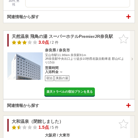
30代 男
性
関連情報から探す
天然温泉 飛鳥の湯 スーパーホテルPremierJR奈良駅
お気に入
りに追加
3.0点
/ 2 件
奈良県 / 奈良市
宝山寺駅11.96km
奈良駅81m
JR奈良駅中央出口より徒歩10秒西名阪自動車道 郡山ICよ
り15分
営業時間
入浴料金 ～
宿泊
美肌の湯
楽天トラベルの宿泊プランを見る
関連情報から探す
大和温泉（閉館しました）
お気に入
りに追加
1.5点
/ 5 件
大阪府 / 大東市