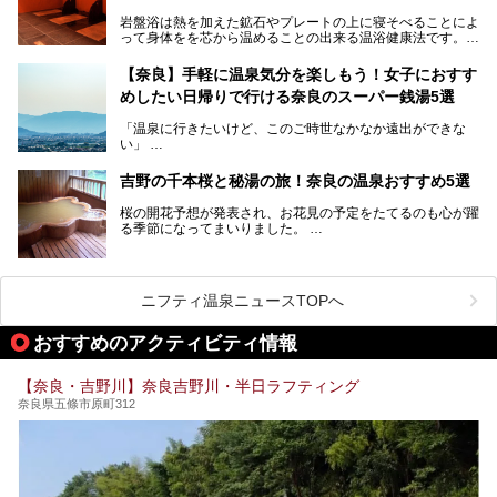
サウナなど種類も豊富です。
岩盤浴は熱を加えた鉱石やプレートの上に寝そべることによ
奈良県にあるサウナでリフレッシュしませんか？
って身体をを芯から温めることの出来る温浴健康法です。じ
んわりと身体の内部を温めて発汗を促すことでリラックス効
果だけではなく、代謝が高まり健康や美容にも良い影響が期
【奈良】手軽に温泉気分を楽しもう！女子におすす
待できます。今回はそんな岩盤浴にこだわった、奈良県内の
めしたい日帰りで行ける奈良のスーパー銭湯5選
オススメ温泉・銭湯・スパ3ヶ所を紹介させていただきま
す。
「温泉に行きたいけど、このご時世なかなか遠出ができな
い」
「たまには温泉にゆっくり浸かってリフレッシュしたい！」
そんな方も多いのではないでしょうか？
吉野の千本桜と秘湯の旅！奈良の温泉おすすめ5選
お宿に泊まって観光地を巡るような温泉旅行がしたいけど、
桜の開花予想が発表され、お花見の予定をたてるのも心が躍
まとまった時間が取れない時もありますよね。
る季節になってまいりました。
そんな時は、日帰りでサクッと楽しめるスーパー銭湯がおす
日本には桜の名所が数多くありますが、古くから和歌にも詠
すめ！
まれるくらい日本人の心を捉えて離さない名所中の名所があ
手軽でリーズナブルに温泉気分を楽しめるだけでなく、体の
ります。それは奈良県の吉野山。
芯までじんわり温まってリラックス効果も抜群。
ニフティ温泉ニュースTOPへ
シロヤマザクラを中心に200種約３万本の桜が咲き誇りま
今回は、奈良で行けるおすすめのスーパー銭湯を5つご紹介
す。また吉野山を含む「紀伊山地の霊場と参詣道」はユネス
おすすめのアクティビティ情報
したいと思います。
コの世界遺産に登録されており、修験道の霊場として荘厳な
雰囲気をたたえています。
【奈良・吉野川】奈良吉野川・半日ラフティング
開湯300年と歴史のある霊験あらたかな吉野の湯で、春を感
奈良県五條市原町312
じる湯治の旅はいかがでしょう。
今回は奈良県吉野のおすすめ温泉を紹介いたします！