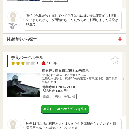
石切で温泉施設を探していて以前はおゆばの湯に定期的に利用し
ていましたがそこが閉館になったため初めて利用しました施設は
綺麗で…
50代～
男性
関連情報から探す
奈良パークホテル
お気に入
りに追加
3.3点
/ 13 件
奈良県 / 奈良市宝来 / 宝来温泉
宝山寺駅7.41km
尼ヶ辻駅1.27km
近鉄尼ヶ辻駅より徒歩20分高速道・有料道路名：第二阪奈
道路Ｃﾒｲｼｮ…
営業時間 11:00～21:00
入浴料金 1,000円～
日帰り
宿泊
美肌の湯
楽天トラベルの宿泊プランを見る
昨年12月より結構行きます 1人旅です 兵庫県からも近いです 露
天風呂もあり 結構気に入っています