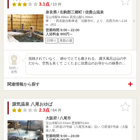
りに追加
3.1点
/ 10 件
奈良県 / 生駒郡三郷町 / 信貴山温泉
宝山寺駅9.49km
高安山駅1.30km
車： ・西名阪自動車道「法隆寺IC」より、北西方向へ11K
m（約2…
営業時間 9:00～22:00
入浴料金 800円～
日帰り
美肌の湯
混雑されていなく、 静かでとても癒される。 露天風呂は山の中
だから、空気も良くて ごくたまに信貴山のお寺からの線香の…
50代～
女性
関連情報から探す
源気温泉 八尾おゆば
お気に入
りに追加
2.3点
/ 84 件
大阪府 / 八尾市
宝山寺駅10.01km
恩智駅514m
車： ◎府道15号線（八尾茨木線）沿い ◎府道5号線（大阪
港八尾…
営業時間 9:00～24:00
入浴料金 850円～