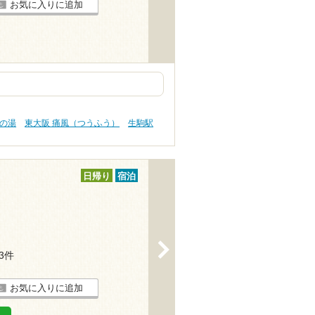
お気に入りに追加
肌の湯
東大阪 痛風（つうふう）
生駒駅
日帰り
宿泊
>
13件
お気に入りに追加