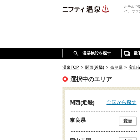
ホテルで
パ、 サ
温浴施設を探す
電
温泉TOP
>
関西(近畿)
>
奈良県
>
宝山
選択中のエリア
全国から探す
関西(近畿)
奈良県
変更