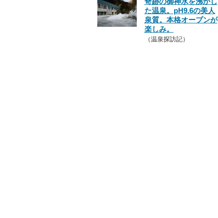
奇跡の御神水を沸かし
た温泉。pH9.6の美人
泉質。本格オープンが
楽しみ。
（温泉探訪記）