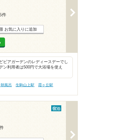
>
45件
お気に入りに追加
る
どビアガーデンのレディースデーでし
ン利用者は500円で大浴場を使え
 朝風呂
生駒山上駅
霞ヶ丘駅
宿泊
5件
>