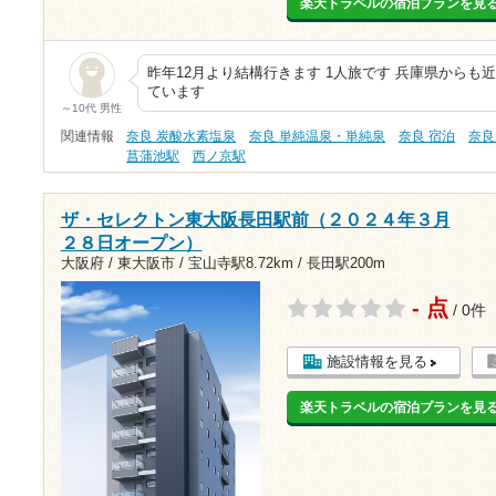
楽天トラベルの宿泊プランを見
昨年12月より結構行きます 1人旅です 兵庫県からも
ています
～10代 男性
関連情報
奈良 炭酸水素塩泉
奈良 単純温泉・単純泉
奈良 宿泊
奈良
菖蒲池駅
西ノ京駅
ザ・セレクトン東大阪長田駅前（２０２４年３月
２８日オープン）
大阪府 / 東大阪市 /
宝山寺駅8.72km
/
長田駅200m
- 点
/ 0件
施設情報を見る
楽天トラベルの宿泊プランを見