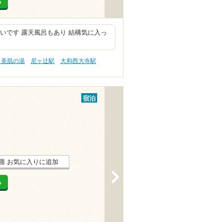
る
近いです 露天風呂もあり 結構気に入っ
 美肌の湯
尼ヶ辻駅
大和西大寺駅
宿泊
お気に入りに追加
>
る