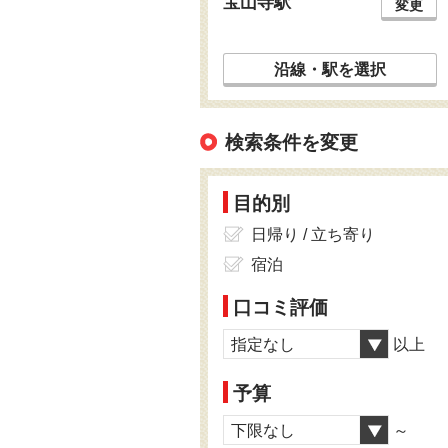
宝山寺駅
変更
沿線・駅を選択
検索条件を変更
目的別
日帰り / 立ち寄り
宿泊
口コミ評価
指定なし
以上
予算
下限なし
～