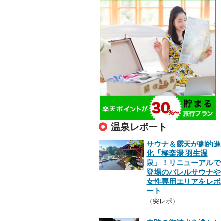
温泉レポート
サウナ＆露天が劇的進
化「極楽湯 羽生温
泉」！リニューアルで
登場のバレルサウナや
女性専用エリアをレポ
ート
（突レポ）