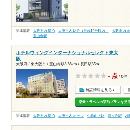
関連情報
大阪市内 宿泊
大阪市内 駅近（徒歩10分以内）
大阪市内 
宝山寺駅
ホテルウィングインターナショナルセレクト東大
阪
大阪府 / 東大阪市 /
宝山寺駅8.88km
/
長田駅65m
- 点
/ 0件
施設情報を見る
楽天トラベルの宿泊プランを見
関連情報
大阪市内 宿泊
大阪市内 ホテル
生駒山上駅
霞ヶ丘駅
梅