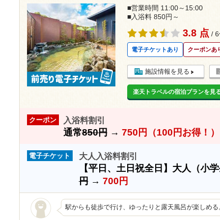
■営業時間 11:00～15:00
■入浴料 850円～
3.8 点
/ 
電子チケットあり
クーポンあ
施設情報を見る
楽天トラベルの宿泊プランを見
入浴料割引
クーポン
通常
850円
→
750円（100円お得！）
大人入浴料割引
電子チケット
【平日、土日祝全日】大人（小学
円
→
700円
駅からも徒歩で行け、ゆったりと露天風呂が楽しめる