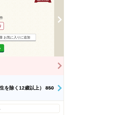
6件
>
り
お気に入りに追加
る
>
生を除く12歳以上）
850
>
。