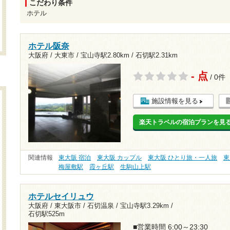
こだわり条件
ホテル
ホテル阪奈
大阪府 / 大東市 /
宝山寺駅2.80km
/
石切駅2.31km
- 点
/ 0件
施設情報を見る
楽天トラベルの宿泊プランを見
関連情報
東大阪 宿泊
東大阪 カップル
東大阪 ひとり旅・一人旅
東
梅屋敷駅
霞ヶ丘駅
生駒山上駅
ホテルセイリュウ
大阪府 / 東大阪市 / 石切温泉 /
宝山寺駅3.29km
/
石切駅525m
■営業時間 6:00～23:30