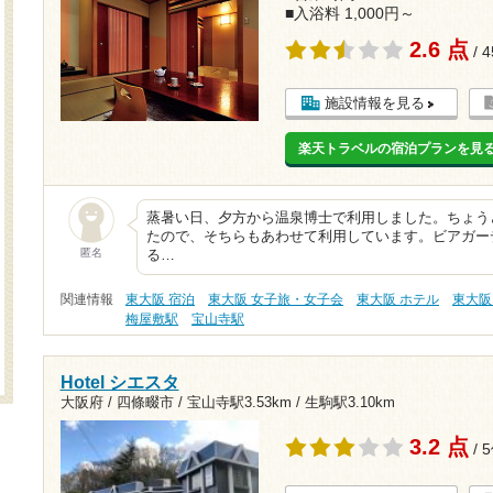
■入浴料 1,000円～
2.6 点
/ 
施設情報を見る
楽天トラベルの宿泊プランを見
蒸暑い日、夕方から温泉博士で利用しました。ちょう
たので、そちらもあわせて利用しています。ビアガーデ
匿名
る…
関連情報
東大阪 宿泊
東大阪 女子旅・女子会
東大阪 ホテル
東大阪
梅屋敷駅
宝山寺駅
Hotel シエスタ
大阪府 / 四條畷市 /
宝山寺駅3.53km
/
生駒駅3.10km
3.2 点
/ 