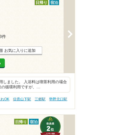
日帰り
宿泊
>
13件
お気に入りに追加
る
用しました。 入浴料は喫茶利用の場合
純泉の循環利用ですが、…
連れOK
信貴山下駅
三郷駅
勢野北口駅
日帰り
宿泊