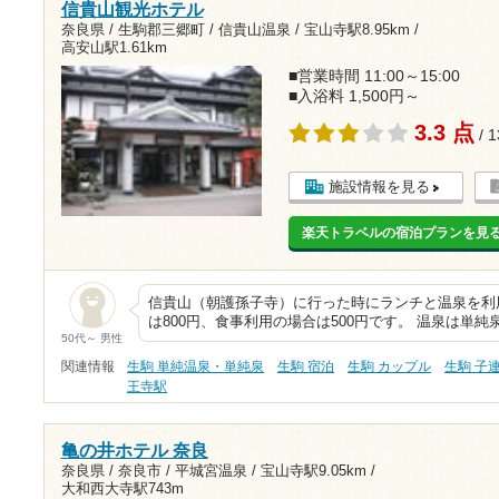
信貴山観光ホテル
奈良県 / 生駒郡三郷町 / 信貴山温泉 /
宝山寺駅8.95km
/
高安山駅1.61km
■営業時間 11:00～15:00
■入浴料 1,500円～
3.3 点
/ 
施設情報を見る
楽天トラベルの宿泊プランを見
信貴山（朝護孫子寺）に行った時にランチと温泉を利
は800円、食事利用の場合は500円です。 温泉は単
50代～ 男性
関連情報
生駒 単純温泉・単純泉
生駒 宿泊
生駒 カップル
生駒 子
王寺駅
亀の井ホテル 奈良
奈良県 / 奈良市 / 平城宮温泉 /
宝山寺駅9.05km
/
大和西大寺駅743m