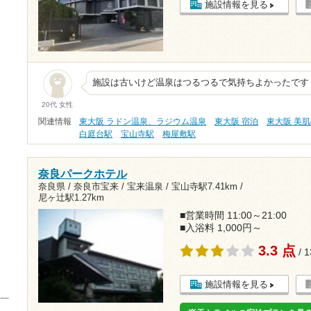
施設情報を見る
施設は古いけど温泉はつるつるで気持ちよかったです
20代 女性
関連情報
東大阪 ラドン温泉、ラジウム温泉
東大阪 宿泊
東大阪 美
白庭台駅
宝山寺駅
梅屋敷駅
奈良パークホテル
奈良県 / 奈良市宝来 / 宝来温泉 /
宝山寺駅7.41km
/
尼ヶ辻駅1.27km
■営業時間 11:00～21:00
■入浴料 1,000円～
3.3 点
/ 
施設情報を見る