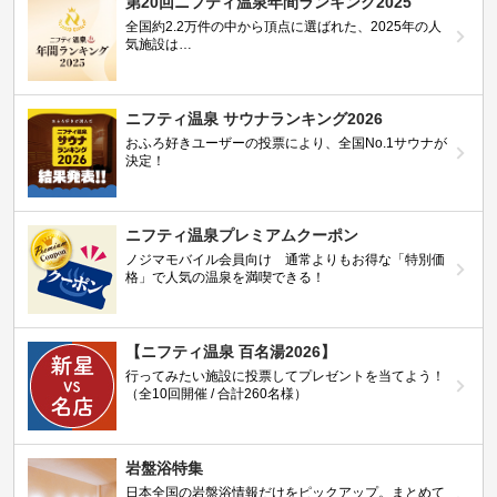
第20回ニフティ温泉年間ランキング2025
全国約2.2万件の中から頂点に選ばれた、2025年の人
気施設は…
ニフティ温泉 サウナランキング2026
おふろ好きユーザーの投票により、全国No.1サウナが
決定！
ニフティ温泉プレミアムクーポン
ノジマモバイル会員向け 通常よりもお得な「特別価
格」で人気の温泉を満喫できる！
【ニフティ温泉 百名湯2026】
行ってみたい施設に投票してプレゼントを当てよう！
（全10回開催 / 合計260名様）
岩盤浴特集
日本全国の岩盤浴情報だけをピックアップ。まとめて