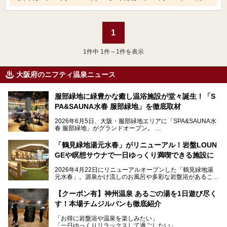
1
1
件中 1件～1件を表示
大阪府のニフティ温泉ニュース
服部緑地に緑豊かな癒し温浴施設が堂々誕生！「S
PA&SAUNA水春 服部緑地」を徹底取材
2026年6月5日、大阪・服部緑地エリアに「SPA&SAUNA水
春 服部緑地」がグランドオープン。
当初の計画から約5年の時を経て誕生した本施設は、温泉・
「鶴見緑地湯元水春」がリニューアル！岩盤LOUN
サウナ・岩盤浴・フィットネス・ラウンジ・レストランなど
GEや瞑想サウナで一日ゆっくり満喫できる施設に
を融合した、これまでの“水春”のイメージをさらに進化させ
た大型ウェルネス施設です。
2026年4月22日にリニューアルオープンした「鶴見緑地湯
元水春」。源泉かけ流しのお風呂や多彩な岩盤浴があること
今回はオープン前の内覧会に参加し、館内のこだわりポイン
で人気の施設ですが、リニューアルを経てこれまで以上
トを徹底取材してきました。
に“一日中くつろげる場所”としてパワーアップしています。
サウナー注目の3種のサウナや160cmの深水風呂、没入感の
【クーポン有】神州温泉 あるごの湯を1日遊び尽く
高い岩盤浴エリア、日本最大の台数を誇る最新AIフィットネ
す！本場チムジルバンも徹底紹介
今回のリニューアルでは、新たに登場した瞑想サウナをはじ
スマシンなど、見どころ満載の館内を詳しくご紹介します。
め、岩盤浴エリアや休憩スペースの充実、レストランなど、
「お得に岩盤浴や温泉を楽しみたい」
見どころが盛りだくさん。日常の疲れを癒やしたい方はもち
「一日ゆっくりリラックスして過ごしたい」
ろん、休日にゆったり過ごしたい方にもぴったりの内容とな