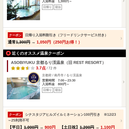
入浴料金 1,300円～
日帰り
宿泊
日帰り入浴料割引き（フリードリンクサービス付き）
クーポン
通常
1,300円
→
1,050円（250円お得！）
近くのオススメ温泉クーポン
ASOBIYUKU 京都るり渓温泉（旧 REST RESORT）
3.7点
/ 72 件
京都府 / 南丹市 / るり渓温泉
営業時間 7:00～23:30
入浴料金 800円～
日帰り
宿泊
シナスタジアヒルズイルミネーション100円引き ※12/23
クーポン
～25利用不可
【平日】
1,000円
→
900円
【土日祝】
1,200円
→
1,100円