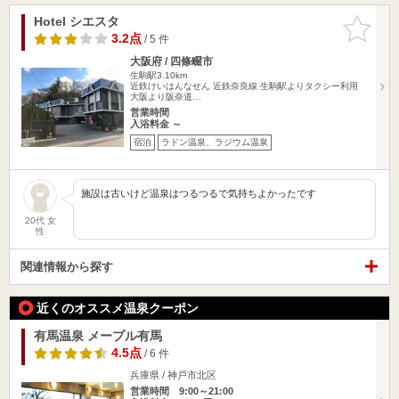
Hotel シエスタ
お気に入
りに追加
3.2点
/ 5 件
大阪府 / 四條畷市
生駒駅3.10km
近鉄けいはんなせん 近鉄奈良線 生駒駅よりタクシー利用
大阪より阪奈道…
営業時間
入浴料金 ～
宿泊
ラドン温泉、ラジウム温泉
施設は古いけど温泉はつるつるで気持ちよかったです
20代 女
性
関連情報から探す
近くのオススメ温泉クーポン
有馬温泉 メープル有馬
4.5点
/ 6 件
兵庫県 / 神戸市北区
営業時間 9:00～21:00