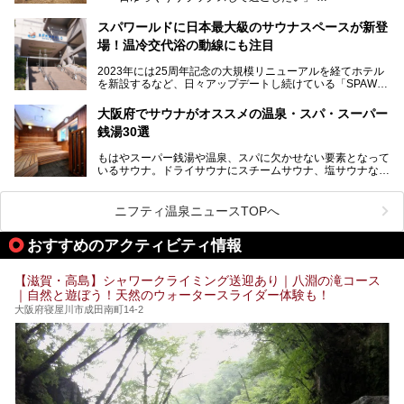
そんな方におすすめなのが、クーポンを使ってお得に長時間
っています。
利用できる「神州温泉 あるごの湯」です。
スパワールドに日本最大級のサウナスペースが新登
本記事では、そんなリニューアル後の注目ポイントを詳しく
場！温冷交代浴の動線にも注目
あるごの湯は、大阪府豊中市にある日帰り温浴施設で、阪急
紹介します。これから「鶴見緑地湯元水春」に訪れる方や、
宝塚線「三国駅」から徒歩約10分とアクセスも良好です。
より満足度の高い過ごし方をしたい方はぜひお読みくださ
2023年には25周年記念の大規模リニューアルを経てホテル
チムジルバン（岩盤浴）を中心に、発汗・リラックス・漫画
い。
を新設するなど、日々アップデートし続けている「SPAWO
タイムまで満喫できる長時間滞在型の施設なので、一日中ゆ
RLD HOTEL＆RESORT」（以下スパワールド）。
ったりと過ごしたいときにおすすめ。大うちわやタオルによ
そんなスパワールドが2025年11月15日（土）に、新たな浴
る迫力ある熱波パフォーマンスも毎日行われており、“とと
大阪府でサウナがオススメの温泉・スパ・スーパー
室や日本最大級140人収容の大規模サウナを携えてリニュー
のう”体験をしっかり楽しめるのもポイントです。
銭湯30選
アルオープン！浴室である4F・6Fそれぞれにリニューアル
が施されており、その総工費はなんと13.5億円！
さらに館内でくつろぐだけでなく、隣接するビルにはカラオ
もはやスーパー銭湯や温泉、スパに欠かせない要素となって
大規模リニューアルの全容を確認すべく、リニューアルプレ
ケやボウリングといった遊び場もあり、友人同士やカップル
いるサウナ。ドライサウナにスチームサウナ、塩サウナな
オープンイベントに行ってきました！今回はそのリニューア
で“遊び+癒し”の一日を過ごすのにもぴったり。
ど、いくつか異なるタイプが楽しめたり、水風呂や外気浴ス
ル部分の概要をお届けします。
ペース、ロウリュウなど、心ゆくまで楽しむためのサービス
今回は、あるごの湯を訪問し、チムジルバンやお風呂、食事
が充実した施設も多くみられます。
ニフティ温泉ニュースTOPへ
処にいたるまで魅力をたっぷり堪能してきたので、その全容
を詳しく紹介します！
今回はそんなサウナにこだわった、大阪府内のオススメ温
おすすめのアクティビティ情報
泉・銭湯・スパを30件紹介したいと思います！
【滋賀・高島】シャワークライミング送迎あり｜八淵の滝コース
｜自然と遊ぼう！天然のウォータースライダー体験も！
大阪府寝屋川市成田南町14-2