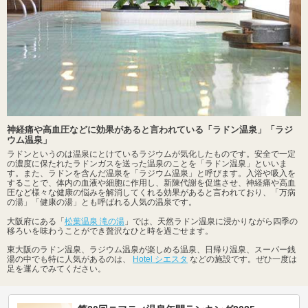
神経痛や高血圧などに効果があると言われている「ラドン温泉」「ラジ
ウム温泉」
ラドンというのは温泉にとけているラジウムが気化したものです。安全で一定
の濃度に保たれたラドンガスを送った温泉のことを「ラドン温泉」といいま
す。また、ラドンを含んだ温泉を「ラジウム温泉」と呼びます。入浴や吸入を
することで、体内の血液や細胞に作用し、新陳代謝を促進させ、神経痛や高血
圧など様々な健康の悩みを解消してくれる効果があると言われており、「万病
の湯」「健康の湯」とも呼ばれる人気の温泉です。
大阪府にある「
松葉温泉 滝の湯
」では、天然ラドン温泉に浸かりながら四季の
移ろいを味わうことができ贅沢なひと時を過ごせます。
東大阪のラドン温泉、ラジウム温泉が楽しめる温泉、日帰り温泉、スーパー銭
湯の中でも特に人気があるのは、
Hotel シエスタ
などの施設です。ぜひ一度は
足を運んでみてください。