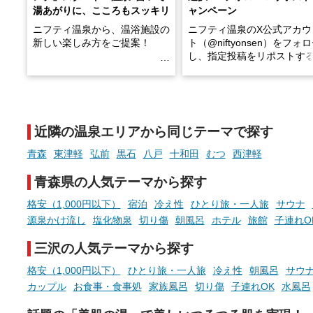
湯あがりに、こころもスッキリ
ャンペーン
ニフティ温泉から、温浴施設の
ニフティ温泉のX公式アカウ
新しい楽しみ方をご提案！
ト（@niftyonsen）をフォ
し、指定投稿をリポストす
温泉で体を癒したあとに、占い
と、抽選で各回26（ふろ）
でこころもスッキリ──そんな
様（合計260名様）に選べる
新体験が楽しめる「占いベン
GIFT500円分をプレゼント
チ」を展開中♨
たします。
近隣の温泉エリアから同じテーマで探す
手相やタロットなど気軽に楽し
める占いで、“ととのう”おふろ
青森
東津軽
弘前
黒石
八戸
十和田
むつ
西津軽
時間を、もっと特別に。
青森県の人気テーマから探す
格安（1,000円以下）
宿泊
冷え性
ひとり旅・一人旅
サウナ
源泉かけ流し
塩化物泉
切り傷
朝風呂
ホテル
旅館
子連れO
三沢の人気テーマから探す
格安（1,000円以下）
ひとり旅・一人旅
冷え性
朝風呂
サウ
カップル
お食事・食事処
家族風呂
切り傷
子連れOK
水風呂