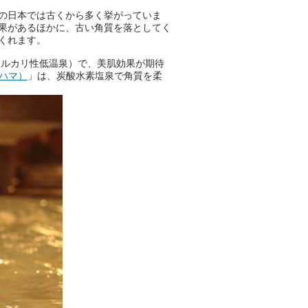
の日本では古くから多く挙がっていま
ニフティ温泉の「占いベンチ」
果があるほかに、古い角質を落としてく
は、そんなあなたの心のつぶや
くれます。
きをプロの占い師に相談するこ
とができるサービスです。
アルカリ性低温泉）で、美肌効果が期待
コハマ）
」は、炭酸水素塩泉で角質を柔
おふろパス会員様なら、この特
別なひとときを「毎月10分無
料」でご利用いただけます。
お湯で体がほぐれたら、次は占
い師さんとお話しして、心もほ
ぐしてみませんか？