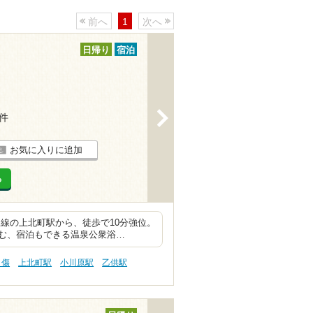
前へ
1
次へ
日帰り
宿泊
>
5件
お気に入りに追加
る
線の上北町駅から、徒歩で10分強位。
む、宿泊もできる温泉公衆浴…
り傷
上北町駅
小川原駅
乙供駅