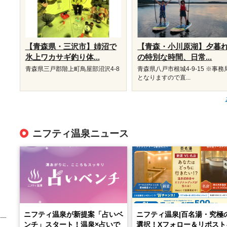
【青森県・三沢市】姉沼で
【青森・小川原湖】夕暮
氷上ワカサギ釣り体...
の特別な時間、日常...
青森県三戸郡階上町鳥屋部沼沢4-8
青森県八戸市根城4-9-15 ※事務
となりますので直...
ニフティ温泉ニュース
ニフティ温泉が新提案「占いベ
ニフティ温泉|百名湯・究極
ンチ」スタート！温泉×占いで
選択！Xフォロー＆リポスト