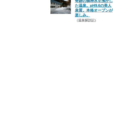
奇跡の御神水を沸かし
た温泉。pH9.6の美人
泉質。本格オープンが
楽しみ。
（温泉探訪記）