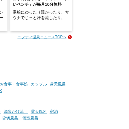
いベンチ」が毎月10分無料
ン
湯船にゆったり浸かったり、サ
ロー
ウナでじっと汗を流したり。
る
名
e-
ニフティ温泉ニュースTOPへ
い
そんな「一人でぼんやり過ごす
時間」、ふだん後回しにしてい
た「これからのこと」や「ちょ
っとした悩み」が、頭に浮かん
でくることはありませんか？
お風呂でリラックスしているか
お食事・食事処
カップル
露天風呂
らこそ向き合える、大切な自分
K
の本音。
そんな心のつぶやきを、湯あが
りの温まった心のまま相談でき
ナ
源泉かけ流し
露天風呂
宿泊
たら素敵ですよね。
貸切風呂、個室風呂