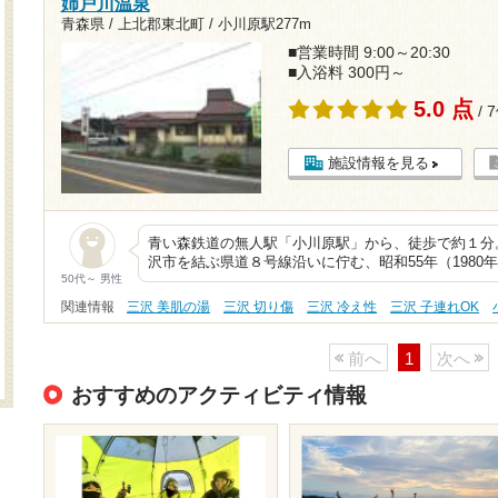
姉戸川温泉
青森県 / 上北郡東北町 /
小川原駅277m
■営業時間 9:00～20:30
■入浴料 300円～
5.0 点
/ 
施設情報を見る
青い森鉄道の無人駅「小川原駅」から、徒歩で約１分
沢市を結ぶ県道８号線沿いに佇む、昭和55年（198
50代～ 男性
関連情報
三沢 美肌の湯
三沢 切り傷
三沢 冷え性
三沢 子連れOK
前へ
1
次へ
おすすめのアクティビティ情報