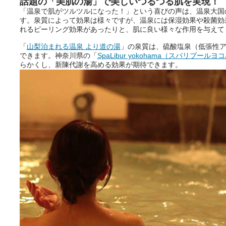
話題の「美肌の湯」で美しいつるつる肌を実現！
「温泉で肌がツルツルになった！」という喜びの声は、温泉大国
す。泉質によって効果は様々ですが、温泉には保湿効果や殺菌効
れるピーリング効果があったりと、肌に良い様々な作用を与えて
「
山梨泊まれる温泉 より道の湯
」の泉質は、硫酸塩泉（低張性
できます。神奈川県の「
SpaLibur yokohama（スパリブールヨ
らかくし、新陳代謝を高める効果が期待できます。