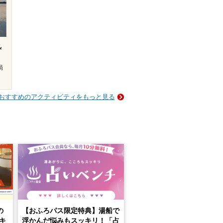
れ
局
おすすめのアクティビティをもっと見る
の
【おふろパス限定特典】湯船で
キ
浮かんだ悩みもスッキリ！「占