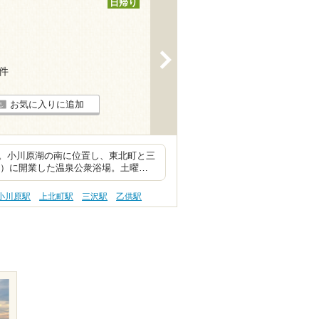
日帰り
>
7件
お気に入りに追加
。小川原湖の南に位置し、東北町と三
0年）に開業した温泉公衆浴場。土曜…
小川原駅
上北町駅
三沢駅
乙供駅