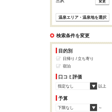
三沢
変更
温泉エリア・温泉地を選択
検索条件を変更
目的別
日帰り / 立ち寄り
宿泊
口コミ評価
指定なし
以上
予算
下限なし
～