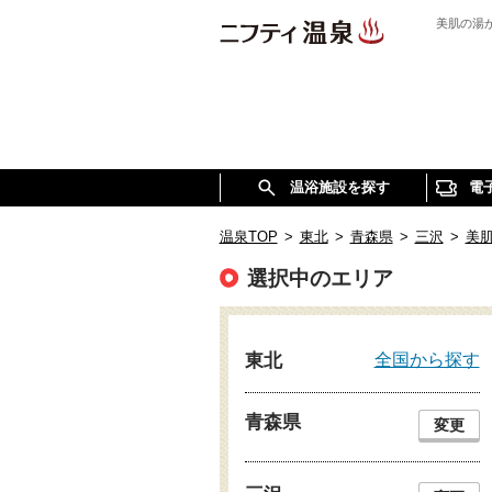
美肌の湯
温浴施設を探す
電
温泉TOP
>
東北
>
青森県
>
三沢
>
美
選択中のエリア
全国から探す
東北
青森県
変更