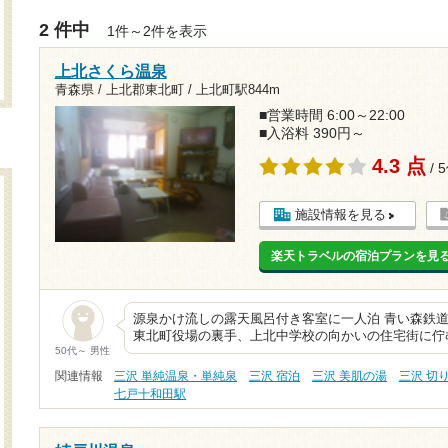
2 件中
1件～2件を表示
上北さくら温泉
青森県 / 上北郡東北町 /
上北町駅844m
■営業時間 6:00～22:00
■入浴料 390円～
4.3 点
/ 
施設情報を見る
楽天トラベルの宿泊プランを見
源泉かけ流しの露天風呂付き客室に一人泊 青い森鉄道
東北町役場の裏手、上北中学校の向かいの住宅街に佇
50代～ 男性
関連情報
三沢 単純温泉・単純泉
三沢 宿泊
三沢 美肌の湯
三沢 切
七戸十和田駅