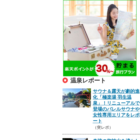
温泉レポート
サウナ＆露天が劇的進
化「極楽湯 羽生温
泉」！リニューアルで
登場のバレルサウナや
女性専用エリアをレポ
ート
（突レポ）