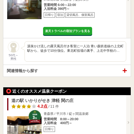
営業時間 6:00～22:00
入浴料金 390円～
日帰り
宿泊
貸切風呂、個室風呂
楽天トラベルの宿泊プランを見る
源泉かけ流しの露天風呂付き客室に一人泊 青い森鉄道線の上北町
駅から、徒歩で10分強位。東北町役場の裏手、上北中学校の…
50代～
男性
関連情報から探す
近くのオススメ温泉クーポン
道の駅 いかりがせき 津軽 関の庄
4.2点
/ 11 件
青森県 / 平川市 / 碇ヶ関温泉郷
営業時間 8:00～20:00
入浴料金 400円～
日帰り