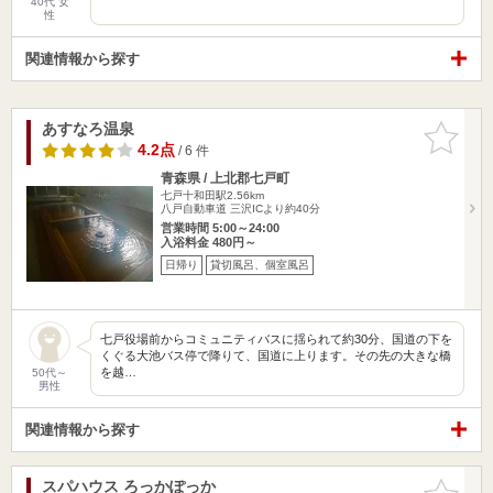
40代 女
性
関連情報から探す
あすなろ温泉
お気に入
りに追加
4.2点
/ 6 件
青森県 / 上北郡七戸町
七戸十和田駅2.56km
八戸自動車道 三沢ICより約40分
営業時間 5:00～24:00
入浴料金 480円～
日帰り
貸切風呂、個室風呂
七戸役場前からコミュニティバスに揺られて約30分、国道の下を
くぐる大池バス停で降りて、国道に上ります。その先の大きな橋
を越…
50代～
男性
関連情報から探す
スパハウス ろっかぽっか
お気に入