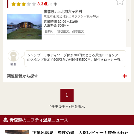
りに追加
3.3点
/ 3 件
青森県 / 上北郡六ヶ所村
東北本線 野辺地駅よりタクシー利用40分
営業時間 10:00～21:00
入浴料金 700円～
日帰り
貸切風呂、個室風呂
シャンプー，ボディソープ付き700円のところ原燃ＰＲセンター
のスタンプ提示で200引きの村民価格500円。鍵付きロッカー有…
匿名
関連情報から探す
1
7
件中 1件～7件を表示
青森県のニフティ温泉ニュース
下風呂温泉「海峡の湯」入浴レビュー！統合された