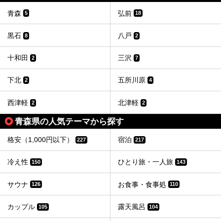
青森
弘前
5
18
黒石
八戸
8
2
十和田
三沢
2
7
下北
五所川原
2
4
西津軽
北津軽
2
2
青森県の人気テーマから探す
格安（1,000円以下）
宿泊
227
217
冷え性
ひとり旅・一人旅
150
143
サウナ
お食事・食事処
126
110
カップル
露天風呂
105
104