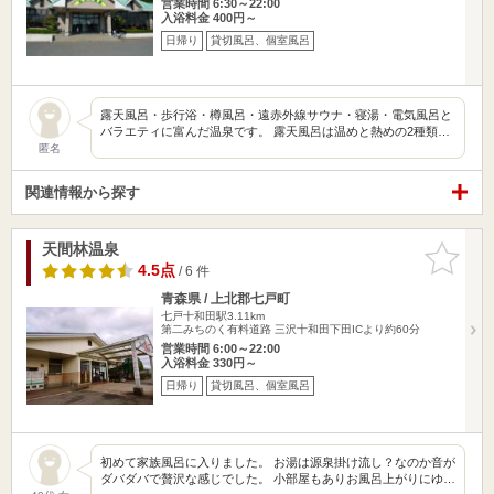
営業時間 6:30～22:00
入浴料金 400円～
日帰り
貸切風呂、個室風呂
露天風呂・歩行浴・樽風呂・遠赤外線サウナ・寝湯・電気風呂と
バラエティに富んだ温泉です。 露天風呂は温めと熱めの2種類…
匿名
関連情報から探す
天間林温泉
お気に入
りに追加
4.5点
/ 6 件
青森県 / 上北郡七戸町
七戸十和田駅3.11km
第二みちのく有料道路 三沢十和田下田ICより約60分
営業時間 6:00～22:00
入浴料金 330円～
日帰り
貸切風呂、個室風呂
初めて家族風呂に入りました。 お湯は源泉掛け流し？なのか音が
ダバダバで贅沢な感じでした。 小部屋もありお風呂上がりにゆ…