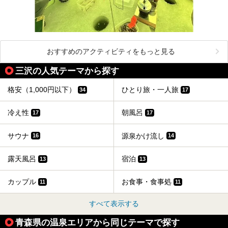
おすすめのアクティビティをもっと見る
三沢の人気テーマから探す
格安（1,000円以下）
ひとり旅・一人旅
34
17
冷え性
朝風呂
17
17
サウナ
源泉かけ流し
16
14
露天風呂
宿泊
13
13
カップル
お食事・食事処
11
11
すべて表示する
青森県の温泉エリアから同じテーマで探す