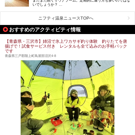
まだまだ続くサウナブーム。定期的に通う方も多いのではな
いでしょうか？
そこでコスパ抜群！1,000円以下でサウナを楽しめる施設を
紹介します。
ニフティ温泉ニュースTOPへ
格安でも充実の施設でサウナを楽しみませんか？
おすすめのアクティビティ情報
今回は青森県にある1,000円以下のおすすめサウナ施設を紹
介します！
【青森県・三沢市】姉沼で氷上ワカサギ釣り体験 釣りたてを唐
揚げで！試食サービス付き レンタルも全て込みのお手軽パック
です
青森県三戸郡階上町鳥屋部沼沢4-8