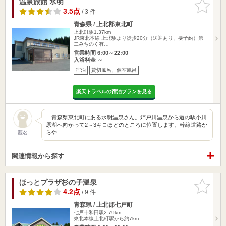
温泉旅館 水明
お気に入
りに追加
3.5点
/ 3 件
青森県 / 上北郡東北町
上北町駅1.37km
JR東北本線 上北駅より徒歩20分（送迎あり、要予約）第
二みちのく有…
営業時間 6:00～22:00
入浴料金 ～
宿泊
貸切風呂、個室風呂
楽天トラベルの宿泊プランを見る
青森県東北町にある水明温泉さん。姉戸川温泉から道の駅小川
原湖へ向かって2～3キロほどのところに位置します。幹線道路か
らや…
匿名
関連情報から探す
ほっとプラザ杉の子温泉
お気に入
りに追加
4.2点
/ 9 件
青森県 / 上北郡七戸町
七戸十和田駅2.79km
東北本線上北町駅から約7km