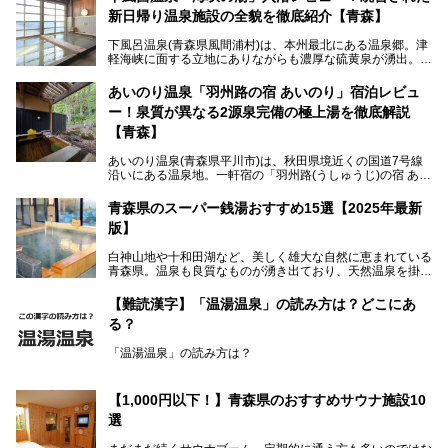
新日帰り温泉施設の全貌を徹底紹介【青森】
下風呂温泉(青森県風間浦村)は、本州最北にある温泉郷。津
軽海峡に面する立地にありながらも濃厚な硫黄泉が湧出。良
質の温泉や新鮮な海の幸を求め、遠隔地ながらも全国から温
泉ファンが訪れる温泉地です。
あいのり温泉「羽州路の宿 あいのり」宿泊レビュ
ー！泉質が異なる2源泉完備の極上湯を徹底解説
「海峡の湯」は、以前あった2つの共同浴場を統合し、2020
年12月にオープンした日帰り入浴施設。かつて別々の共同
【青森】
浴場で使用された2つの源泉を楽しめる点が魅力です。また
無料休憩室や食事処も併設し、地元常連客のみならず観光客
あいのり温泉(青森県平川市)は、秋田県境近くの国道7号線
にも利用しやすい施設へ変貌しました。
沿いにある温泉地。一軒宿の「羽州路(うしゅうじ)の宿 あい
今回、筆者は実際に海峡の湯へ訪問・入浴し、その魅力を徹
のり」があります。最大の特徴が、炭酸ガスを含む食塩泉
底解説します！
(通称:赤湯)と無色透明の単純温泉という2種類の源泉を使用
青森県のスーパー銭湯おすすめ15選【2025年最新
し、いずれも源泉100％かけ流しで提供している点でしょ
版】
う。
白神山地や十和田湖など、美しく雄大な自然に恵まれている
今回筆者は実際に宿泊し、大浴場と露天風呂付き客室を中心
青森県。温泉も良質なものが湧き出ており、天然温泉を掛け
に「羽州路の宿 あいのり」を詳細にご紹介。秋田県側を含
流しで贅沢に堪能できる温泉施設がたくさんあります。青森
むこの一帯は日本でも有数の個性的な温泉がひしめくエリア
の山並みを眺めながら温泉に浸かり、お食事処でおいしいご
ですが、実はあいのり温泉も決して見逃せない極上湯のひと
【難読漢字】「温湯温泉」の読み方は？どこにあ
当地グルメを味わうひとときは格別ですね！
つ。その魅力を徹底解説します！
る？
今回は、青森県でおすすめのスーパー銭湯を紹介します。
「また来たい！」と思えるお気に入りの施設をぜひ見つけて
「温湯温泉」の読み方は？
ください。
読めそうで読めない、難読温泉地名漢字。あなたは読めます
か？
【1,000円以下！】青森県のおすすめサウナ施設10
選