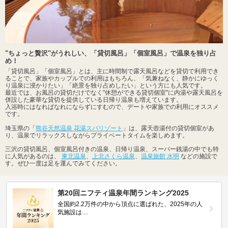
"ちょっと贅沢"がうれしい、「貸切風呂」「個室風呂」で温泉を独り占
め！
「貸切風呂」「個室風呂」とは、主に時間制で露天風呂などを貸切で利用でき
ることで、家族やカップルでの利用はもちろん、「気兼ねなく、静かにゆっく
り温泉に浸かりたい」「絶景を独り占めしたい」という方にも人気です。
最近では、お風呂の貸切だけでなく"休憩ができる貸切個室"に内湯や露天風呂を
併設した豪華な貸切を提供している日帰り温泉も増えています。
入浴時にはなればなれにならずにすむので、デートや家族での利用にオススメ
です。
埼玉県の「
熊谷天然温泉 花湯スパリゾート
」は、露天壺湯付の貸切個室があ
り、温泉でリラックスしながらプライベートタイムを楽しめます。
三沢の貸切風呂、個室風呂付きの温泉、日帰り温泉、スーパー銭湯の中でも特
に人気があるのは、
東北温泉
、
上北さくら温泉
、
温泉旅館 水明
などの施設で
す。ぜひ一度は足を運んでみてください。
第20回ニフティ温泉年間ランキング2025
全国約2.2万件の中から頂点に選ばれた、2025年の人
気施設は…