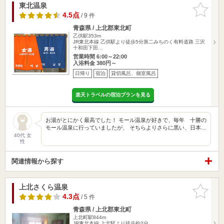
東北温泉
お気に入
りに追加
4.5点
/ 9 件
青森県 / 上北郡東北町
乙供駅353m
JR東北本線 乙供駅より徒歩5分第二みちのく有料道路 三沢
十和田下田…
営業時間 6:00～22:00
入浴料金 380円～
日帰り
宿泊
貸切風呂、個室風呂
楽天トラベルの宿泊プランを見る
お湯がとにかく最高でした！ モール温泉が好きで、毎年 十勝の
モール温泉に行っていましたが、 そちらよりさらに黒い、日本…
40代 女
性
関連情報から探す
上北さくら温泉
お気に入
りに追加
4.3点
/ 5 件
青森県 / 上北郡東北町
上北町駅844m
JR東北本線 上北駅より徒歩約2分