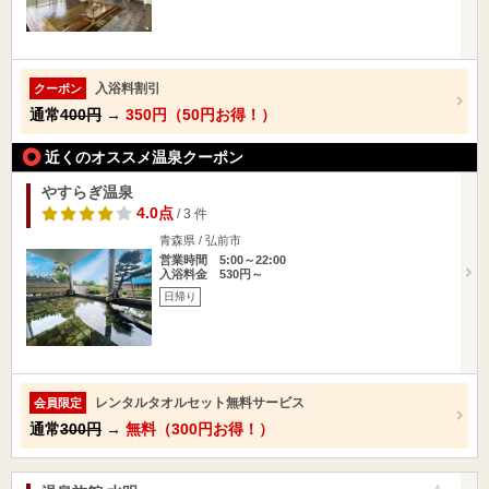
入浴料割引
クーポン
通常
400円
→
350円（50円お得！）
近くのオススメ温泉クーポン
やすらぎ温泉
4.0点
/ 3 件
青森県 / 弘前市
営業時間 5:00～22:00
入浴料金 530円～
日帰り
レンタルタオルセット無料サービス
会員限定
通常
300円
→
無料（300円お得！）