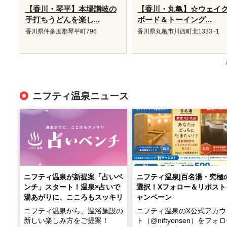
【香川・琴平】本場讃岐の
【香川・丸亀】☆ウェイ
手打ちうどんを楽し...
ボード＆トーイング...
香川県仲多度郡琴平町796
香川県丸亀市川西町北1333−1
ニフティ温泉ニュース
ニフティ温泉が新提案「占いベ
ニフティ温泉|百名湯・究極
ンチ」スタート！温泉×占いで
選択！Xフォロー＆リポスト
湯あがりに、こころもスッキリ
ャンペーン
ニフティ温泉から、温浴施設の
ニフティ温泉のX公式アカウ
新しい楽しみ方をご提案！
ト（@niftyonsen）をフォ