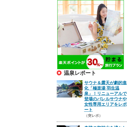
温泉レポート
サウナ＆露天が劇的進
化「極楽湯 羽生温
泉」！リニューアルで
登場のバレルサウナや
女性専用エリアをレポ
ート
（突レポ）