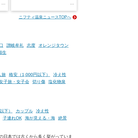
る
名
e-
ニフティ温泉ニュースTOPへ
い
そんな「一人でぼんやり過ごす
時間」、ふだん後回しにしてい
た「これからのこと」や「ちょ
っとした悩み」が、頭に浮かん
でくることはありませんか？
口
讃岐牟礼
志度
オレンジタウン
相生
お風呂でリラックスしているか
らこそ向き合える、大切な自分
人旅
格安（1,000円以下）
冷え性
の本音。
女子旅・女子会
切り傷
塩化物泉
そんな心のつぶやきを、湯あが
りの温まった心のまま相談でき
たら素敵ですよね。
円以下）
カップル
冷え性
子連れOK
海が見える・海
絶景
ニフティ温泉の「占いベンチ」
は、そんなあなたの心のつぶや
の日本では古くから多く挙がっていま
きをプロの占い師に相談するこ