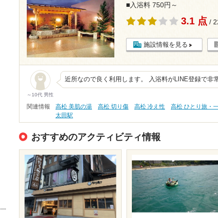
■入浴料 750円～
3.1 点
/ 
施設情報を見る
近所なので良く利用します。 入浴料がLINE登録で非
～10代 男性
関連情報
高松 美肌の湯
高松 切り傷
高松 冷え性
高松 ひとり旅・
太田駅
おすすめのアクティビティ情報