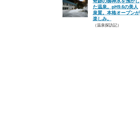
奇跡の御神水を沸かし
た温泉。pH9.6の美人
泉質。本格オープンが
楽しみ。
（温泉探訪記）