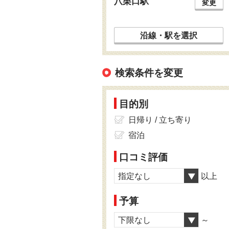
八栗口駅
変更
沿線・駅を選択
検索条件を変更
目的別
日帰り / 立ち寄り
宿泊
口コミ評価
指定なし
以上
予算
下限なし
～