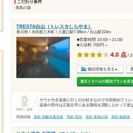
こだわり条件
美肌の湯
TRESTA白山（トレスタしらやま）
香川県 / 木田郡三木町 /
八栗口駅7.98km
/
白山駅224m
■営業時間 10:00～21:00
■入浴料 700円～
4.0 点
/ 
施設情報を見る
楽天トラベルの宿泊プランを見
サウナ付き温泉に行くのが好きなので今回初めてトレ
温泉の受付は正面左手にある階段を2階に上がって道
50代～ 女性
関連情報
高松 炭酸水素塩泉
高松 宿泊
高松 美肌の湯
高松 糖尿病