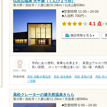
仏生山温泉 天平湯（てんぴょうゆ）
香川県 / 高松市 /
八栗口駅10.24km
/
仏生山駅639m
■営業時間 11:00～24:00
■入浴料 700円～
4.1 点
/ 
施設情報を見る
市内にあり便利。食事も出来ます。 泉質はアルカリ
良い状態。 ロッカーの数は多いが、洗い場・内風呂
50代～ 男性
関連情報
高松 炭酸水素塩泉
高松 塩化物泉
高松 美肌の湯
高松 切
一宮駅
高松クレーターの湯天然温泉きらら
香川県 / 高松市 /
八栗口駅11.25km
/
空港通り駅845m
■営業時間 6:00～24:00