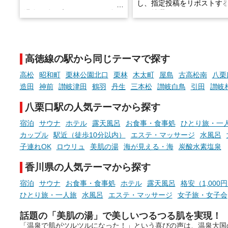
し、指定投稿をリポストす
温泉で体を癒したあとに、占い
と、抽選で各回26（ふろ）
でこころもスッキリ──そんな
様（合計260名様）に選べる
新体験が楽しめる「占いベン
GIFT500円分をプレゼント
チ」を展開中♨
たします。
高徳線の駅から同じテーマで探す
手相やタロットなど気軽に楽し
める占いで、“ととのう”おふろ
高松
昭和町
栗林公園北口
栗林
木太町
屋島
古高松南
八栗
時間を、もっと特別に。
造田
神前
讃岐津田
鶴羽
丹生
三本松
讃岐白鳥
引田
讃岐
八栗口駅の人気テーマから探す
宿泊
サウナ
ホテル
露天風呂
お食事・食事処
ひとり旅・一
カップル
駅近（徒歩10分以内）
エステ・マッサージ
水風呂
子連れOK
ロウリュ
美肌の湯
海が見える・海
炭酸水素塩泉
香川県の人気テーマから探す
宿泊
サウナ
お食事・食事処
ホテル
露天風呂
格安（1,000
ひとり旅・一人旅
水風呂
エステ・マッサージ
女子旅・女子会
話題の「美肌の湯」で美しいつるつる肌を実現！
「温泉で肌がツルツルになった！」という喜びの声は、温泉大国