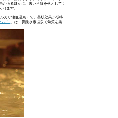
果があるほかに、古い角質を落としてく
とができるサービスです。
くれます。
アルカリ性低温泉）で、美肌効果が期待
コハマ）
」は、炭酸水素塩泉で角質を柔
おふろパス会員様なら、この特
別なひとときを「毎月10分無
料」でご利用いただけます。
お湯で体がほぐれたら、次は占
い師さんとお話しして、心もほ
ぐしてみませんか？