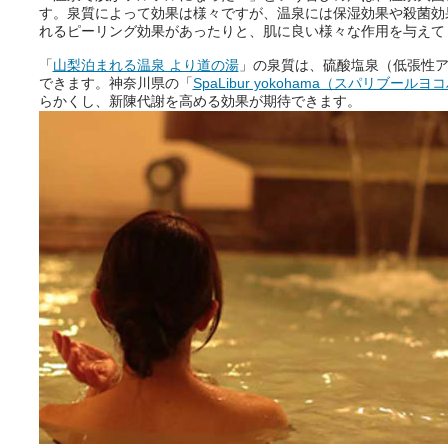
す。泉質によって効果は様々ですが、温泉には保湿効果や殺菌効
れるピーリング効果があったりと、肌に良い様々な作用を与えて
「
山梨泊まれる温泉 より道の湯
」の泉質は、硫酸塩泉（低張性
できます。神奈川県の「
SpaLibur yokohama（スパリブールヨ
らかくし、新陳代謝を高める効果が期待できます。