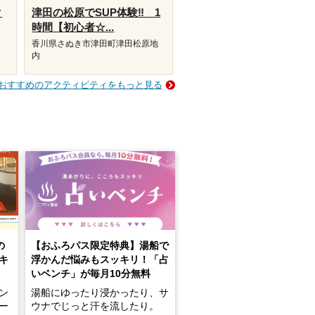
ク
津田の松原でSUP体験‼ 1
時間【初心者☆...
香川県さぬき市津田町津田松原地
内
おすすめのアクティビティをもっと見る
の
【おふろパス限定特典】湯船で
キ
浮かんだ悩みもスッキリ！「占
いベンチ」が毎月10分無料
ン
湯船にゆったり浸かったり、サ
ロー
ウナでじっと汗を流したり。