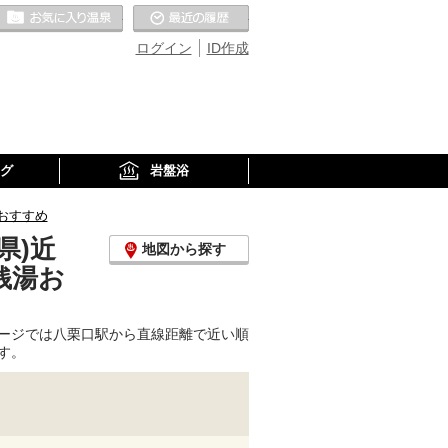
お気に入りの温泉
最近の履歴
ログイン
ID作成
グ
岩盤浴
おすすめ
県)近
地図から探す
銭湯お
ージでは八栗口駅から直線距離で近い順
す。