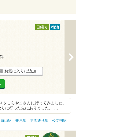
日帰り
宿泊
>
2件
お気に入りに追加
る
スタしらやまさんに行ってみました。
なりに行った先にありました。 …
白山駅
井戸駅
学園通り駅
公文明駅