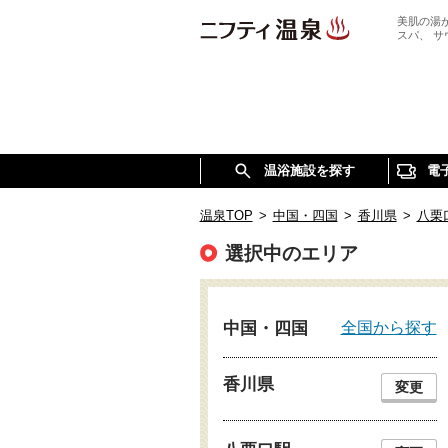
美肌の湯
スパ、 
温浴施設を探す
電
温泉TOP
>
中国・四国
>
香川県
>
八栗
選択中のエリア
全国から探す
中国・四国
香川県
変更