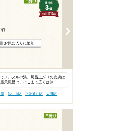
日帰り
70件
>
お気に入りに追加
性でヌルヌルの湯。風呂上がりの皮膚は
・露天風呂は、そこまで広くは無…
り傷
仏生山駅
空港通り駅
太田駅
日帰り