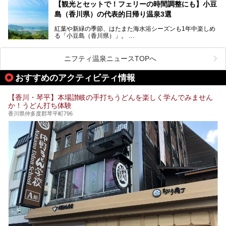
【観光とセットで！フェリーの時間調整にも】小豆
設を紹介します。
そんな国営讃岐まんのう公園は園内に温泉がありません。
ぜひ香川県に住んでいる方や訪れる予定のある方は、香川の
島（香川県）の代表的日帰り温泉3選
サウナ施設を行ってみましょう！
公園で汗をかいたあとスッキリできる近くの日帰り温泉を3
紅葉や新緑の季節、はたまた海水浴シーズンも1年中楽しめ
つご紹介しますね。
る「小豆島（香川県）」。
1周すると82kmもあることから、西と東・南と北ではまっ
たく風景がちがいます。
ニフティ温泉ニュースTOPへ
この記事では西・東・中間くらいの位置にある、小豆島を代
おすすめのアクティビティ情報
表する３つの大人気温泉をご紹介します。
ご紹介する３つとも露天風呂が存在し、すべてオーシャンビ
【香川・琴平】本場讃岐の手打ちうどんを楽しく学んでみません
ュー！お楽しみに。
か！うどん打ち体験
香川県仲多度郡琴平町796