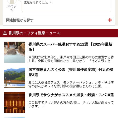
素敵な場所でした。✨️
20代 女
性
関連情報から探す
香川県のニフティ温泉ニュース
香川県のスーパー銭湯おすすめ12選 【2025年最新
版】
四国地方の北東部分、瀬戸内海国立公園の中心に位置する香
川県。全国で最も面積の小さい県ながら、「うどん県」とも
呼ばれるほどに有名な讃岐うどんをはじめ、小豆島の素麺と
オリーブ、和三盆、製塩や醤油など特産品は実にバラエティ
国営讃岐まんのう公園（香川県仲多度郡）付近の温
豊か。近年は瀬戸内海の島々を舞台にした「瀬戸内国際芸術
泉3選
祭」も開催され、アートの県としても知られています。
今回は、そんな香川県で特におすすめのスーパー銭湯をピッ
夏には大型音楽フェス「モンスターバッシュ」、春・秋は季
クアップしました。気になるスーパー銭湯があったら、ぜひ
節のお花がキレイな香川県の国営讃岐まんのう公園。
訪れてみてください！
四国唯一の国営公園であり、広さは東京ディズニーランド７
香川県でサウナがオススメの温泉・銭湯・スパ10選
個分！（350ha）
ここ数年でサウナ好きの方が急増し、サウナ人気が高まって
園内にはキャンプ場もあり、レンタサイクルで外周をぐるっ
います。
と一周することもできます。
施設ごとにサウナ、水風呂、外気欲と楽しめ、「ととのう」
快感が最高なんです。
今回は四国・香川県でそんな「ととのう」快感を楽しめる施