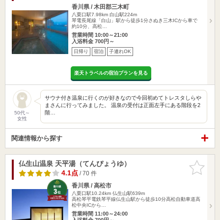
香川県 / 木田郡三木町
八栗口駅7.98km
白山駅224m
琴電長尾線「白山」駅から徒歩1分さぬき三木ICから車で
約10分、高松…
営業時間 10:00～21:00
入浴料金 700円～
日帰り
宿泊
子連れOK
楽天トラベルの宿泊プランを見る
サウナ付き温泉に行くのが好きなので今回初めてトレスタしらや
まさんに行ってみました。 温泉の受付は正面左手にある階段を2
階…
50代～
女性
関連情報から探す
仏生山温泉 天平湯（てんぴょうゆ）
お気に入
りに追加
4.1点
/ 70 件
香川県 / 高松市
八栗口駅10.24km
仏生山駅639m
高松琴平電鉄琴平線仏生山駅から徒歩10分高松自動車道高
松中央ICから…
営業時間 11:00～24:00
入浴料金 700円～