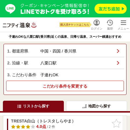
購入済チケットはこちら
ログイン
履歴
メニュー
子連れOKな八栗口駅(香川県)近くの温泉、日帰り温泉、スーパー銭湯おすすめ
1. 都道府県
中国・四国 / 香川県
2. 沿線・駅
八栗口駅
3. こだわり条件
子連れOK
こだわり条件を変更する
リストから探す
地図から探す
TRESTA白山（トレスタしらやま）
お気に入
りに追加
4.0点
/ 2 件