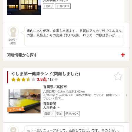
日帰り
子連れOK
市内にあり便利。食事も出来ます。 泉質はアルカリ性でヌルヌル
の湯。風呂上がりの皮膚は良い状態。 ロッカーの数は多いが、…
50代～
男性
関連情報から探す
やしま第一健康ランド(閉館しました)
お気に入
りに追加
3.8点
/ 18 件
香川県 / 高松市
八栗口駅4.91km
潟元駅2.42km
JR高松駅から琴電バス「屋島大橋線」で25分、健康ランド
フロント前下…
営業時間
入浴料金 ～
日帰り
宿泊
子連れOK
もう一度リニューアルして、会館してほしいです。そのくらい、