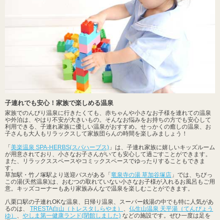
子連れでも安心！家族で楽しめる温泉
家族でのんびり温泉に行きたくても、赤ちゃんや小さなお子様を連れての温泉
や外泊は、やはり不安が大きいもの。そんなお悩みをお持ちの方でも安心して
利用できる、子連れ家族に優しい温泉がおすすめ。せっかくの癒しの温泉、お
子さんも大人もリラックスして家族団らんの時間を楽しみましょう！
「
美楽温泉 SPA-HERBS(スパハーブス)
」は、子連れ家族に嬉しいキッズルーム
が用意されており、小さなお子さんがいても安心して過ごすことができます。
また、リラックススペースやコミックスペースでゆったりすることもできま
す。
草加駅・竹ノ塚駅より送迎バスがある「
竜泉寺の湯 草加谷塚店
」では、ちびっ
この湯(天然温泉)は、おむつの取れていない小さなお子様が入れるお風呂もご用
意。キッズコーナーもあり家族みんなで温泉を楽しむことができます。
八栗口駅の子連れOKな温泉、日帰り温泉、スーパー銭湯の中でも特に人気があ
るのは、
TRESTA白山（トレスタしらやま）
、
仏生山温泉 天平湯（てんぴょう
ゆ）
、
やしま第一健康ランド(閉館しました)
などの施設です。ぜひ一度は足を