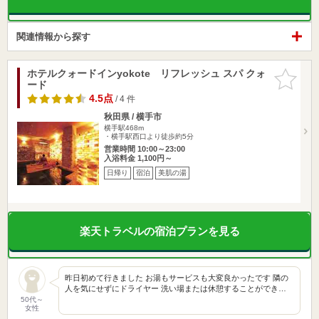
関連情報から探す
ホテルクォードインyokote リフレッシュ スパ クォ
お気に入
ード
りに追加
4.5点
/ 4 件
秋田県 / 横手市
横手駅468m
・横手駅西口より徒歩約5分
営業時間 10:00～23:00
入浴料金 1,100円～
日帰り
宿泊
美肌の湯
楽天トラベルの宿泊プランを見る
昨日初めて行きました お湯もサービスも大変良かったです 隣の
人を気にせずにドライヤー 洗い場または休憩することができ…
50代～
女性