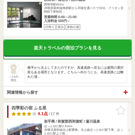
西明寺駅942m
JR秋田新幹線角館駅から羽後交通バスで30分、クリオン玄
関前下車秋田…
営業時間 6:00～21:00
入浴料金 500円～
日帰り
宿泊
美肌の湯
楽天トラベルの宿泊プランを見る
横手から北上してきたのですが、高速道路へ戻るには盛岡の選択
肢もある場所となります。どちらへ向かうにも、高速道路には離
れた場…
～10代
男性
関連情報から探す
四季彩の宿 ふる里
お気に入
りに追加
4.1点
/ 17 件
岩手県 / 和賀郡西和賀町 / 湯川温泉
ほっとゆだ駅2.91km
JR東北新幹線北上駅乗換、北上線ほっとゆだ駅下車。ほっ
とゆだ駅より路…