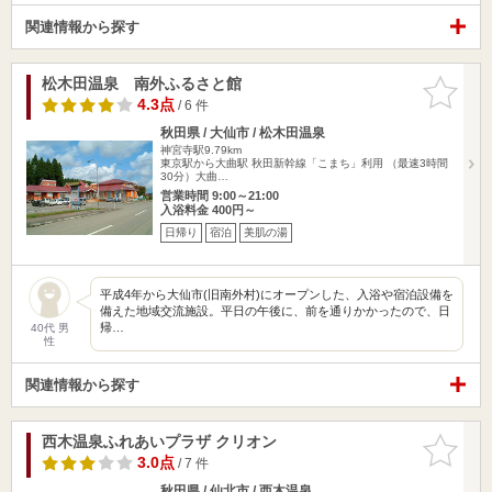
関連情報から探す
松木田温泉 南外ふるさと館
お気に入
りに追加
4.3点
/ 6 件
秋田県 / 大仙市 / 松木田温泉
神宮寺駅9.79km
東京駅から大曲駅 秋田新幹線「こまち」利用 （最速3時間
30分）大曲…
営業時間 9:00～21:00
入浴料金 400円～
日帰り
宿泊
美肌の湯
平成4年から大仙市(旧南外村)にオープンした、入浴や宿泊設備を
備えた地域交流施設。平日の午後に、前を通りかかったので、日
帰…
40代 男
性
関連情報から探す
西木温泉ふれあいプラザ クリオン
お気に入
りに追加
3.0点
/ 7 件
秋田県 / 仙北市 / 西木温泉