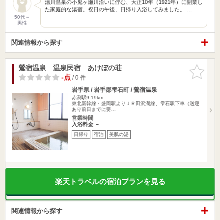
湯川温泉の小鬼ヶ瀬川沿いに佇む、大正10年（1921年）に開業し
た家庭的な湯宿。祝日の午後、日帰り入浴してみました。 …
50代～
男性
関連情報から探す
鶯宿温泉 温泉民宿 あけぼの荘
お気に入
りに追加
-点
/ 0 件
岩手県 / 岩手郡雫石町 / 鶯宿温泉
赤渕駅9.19km
東北新幹線・盛岡駅よりＪＲ田沢湖線、雫石駅下車（送迎
あり前日までに要…
営業時間
入浴料金 ～
日帰り
宿泊
美肌の湯
楽天トラベルの宿泊プランを見る
関連情報から探す