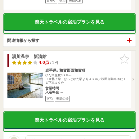
日帰り
宿泊
美肌の湯
楽天トラベルの宿泊プランを見る
関連情報から探す
湯川温泉 新清館
お気に入
りに追加
4.0点
/ 1 件
岩手県 / 和賀郡西和賀町
ゆだ高原駅3.91km
ＪＲ北上線 ほっとゆだ駅より４ｋｍ／秋田自動車ゆだＩ
Ｃ下車１０分
営業時間
入浴料金 ～
宿泊
美肌の湯
楽天トラベルの宿泊プランを見る