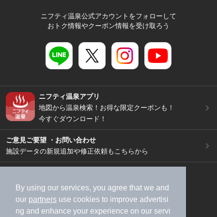
ニフティ温泉公式アカウントをフォローして
おトク情報やクーポン情報を受け取ろう
ニフティ温泉アプリ
地図から温泉検索！お得な限定クーポンも！
今すぐダウンロード！
ご意見ご要望 ・お問い合わせ
施設データの新規追加や修正依頼もこちらから
スマートフォン
/
PC
加盟店募集（資料請求）
広告出稿のご案内
By using our services, you agree that we and
our
partners
use cookies to improve advertisi
利用規約
ライフスタイルMEMBERS+規約
ng and enhance your experience on our servi
特定商取引法に基づく表記
ヘルプ
採用情報