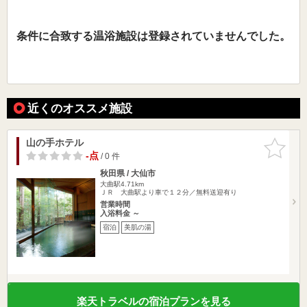
条件に合致する温浴施設は登録されていませんでした。
近くのオススメ施設
山の手ホテル
お気に入
りに追加
-点
/ 0 件
秋田県 / 大仙市
大曲駅4.71km
ＪＲ 大曲駅より車で１２分／無料送迎有り
営業時間
入浴料金 ～
宿泊
美肌の湯
楽天トラベルの宿泊プランを見る