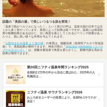
話題の「美肌の湯」で美しいつるつる肌を実現！
「温泉で肌がツルツルになった！」という喜びの声は、温泉大国の日本では古
くから多く挙がっています。泉質によって効果は様々ですが、温泉には保湿効
果や殺菌効果があるほかに、古い角質を落としてくれるピーリング効果があっ
たりと、肌に良い様々な作用を与えてくれます。
「
山梨泊まれる温泉 より道の湯
」の泉質は、硫酸塩泉（低張性アルカリ性低温
泉）で、美肌効果が期待できます。神奈川県の「
SpaLibur yokohama（スパリ
ブールヨコハマ）
」は、炭酸水素塩泉で角質を柔らかくし、新陳代謝を高める
効果が期待できます。
第20回ニフティ温泉年間ランキング2025
全国約2.2万件の中から頂点に選ばれた、2025年の人
気施設は…
ニフティ温泉 サウナランキング2026
おふろ好きユーザーの投票により、全国No.1サウナが
決定！