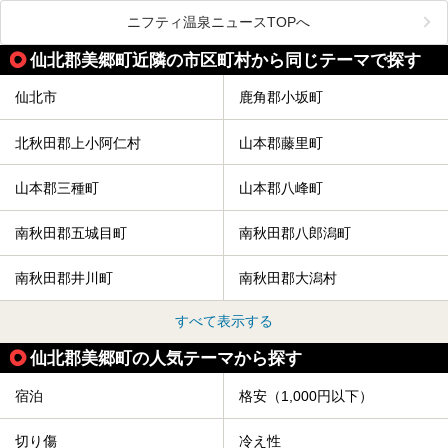
毎年8月3日から6日に行われる「秋田竿燈まつり」は、たく
ニフティ温泉ニュースTOPへ
さんの提灯をぶらさげた大きな竿燈を「ドッコイショ」の掛
け声にあわせて秋田駅周辺を練り歩きます。
仙北郡美郷町近隣の市区町村から同じテーマで探す
竿燈の数は230本、１万個の提灯がまるで天の川のように連
なり、秋田の夜を照らします。
仙北市
鹿角郡小坂町
竿燈まつりを見た後は、秋田の温泉で骨休め。秋田美人を生
み出す温泉がたくさんありますよ！
北秋田郡上小阿仁村
山本郡藤里町
秋田に出かけて、夏の暑さを祭りで吹き飛ばしましょう！
今回は秋田県のおすすめ温泉をご紹介します！
山本郡三種町
山本郡八峰町
南秋田郡五城目町
南秋田郡八郎潟町
南秋田郡井川町
南秋田郡大潟村
すべて表示する
仙北郡美郷町の人気テーマから探す
宿泊
格安（1,000円以下）
切り傷
冷え性