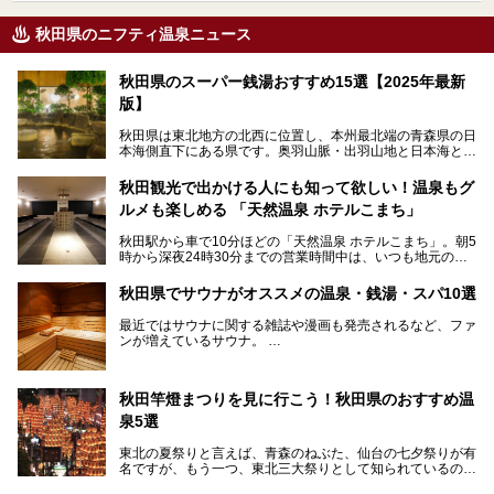
秋田県のニフティ温泉ニュース
秋田県のスーパー銭湯おすすめ15選【2025年最新
版】
秋田県は東北地方の北西に位置し、本州最北端の青森県の日
本海側直下にある県です。奥羽山脈・出羽山地と日本海とい
う、厳しくも雄大な自然に囲まれたエリアで、ユネスコの世
界自然遺産に登録された白神山地のほか、多くの国立公園・
秋田観光で出かける人にも知って欲しい！温泉もグ
国定公園を擁しています。
ルメも楽しめる 「天然温泉 ホテルこまち」
「あきたこまち」に代表される米の生産量は国内第3位。米
どころ・酒どころとして知られ、比内地鶏・きりたんぽ鍋・
秋田駅から車で10分ほどの「天然温泉 ホテルこまち」。朝5
ハタハタ・しょっつる（魚醤）といった独特の食材も豊富で
時から深夜24時30分までの営業時間中は、いつも地元の人
す。
で賑わっている人気の温泉施設です。宿泊も可能で、温泉や
夏の「秋田竿燈（かんとう）まつり」や男鹿市の「なまは
岩盤浴入り放題なのに1泊3,500円からと破格の安さ！
げ」など、全国的に有名な催しも多い秋田県。観光旅行にも
秋田県でサウナがオススメの温泉・銭湯・スパ10選
観光にも便利な「天然温泉 ホテルこまち」の魅力をたっぷ
役立つ、県内のおすすめスーパー銭湯＆立ち寄り湯情報をご
りお届けします。
紹介します。
最近ではサウナに関する雑誌や漫画も発売されるなど、ファ
ンが増えているサウナ。
しかしサウナは一口にサウナと言っても、ドライサウナ、ス
チームサウナ、塩サウナなどが存在し、施設によって様々な
秋田竿燈まつりを見に行こう！秋田県のおすすめ温
こだわりを持つ施設も増えています。
泉5選
今回はそんな今話題のサウナが楽しめる、秋田県内にあるオ
ススメ温泉・銭湯・スパを10件まとめてご紹介します。
東北の夏祭りと言えば、青森のねぶた、仙台の七夕祭りが有
名ですが、もう一つ、東北三大祭りとして知られているのが
秋田の竿燈祭りです。