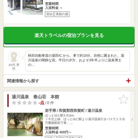
営業時間
入浴料金 ～
宿泊
美肌の湯
楽天トラベルの宿泊プランを見る
秋田自動車道の湯田IC.から、車で約10分。自然に囲まれた、湯
川温泉の閑静な宿。平日の夕方、およそ3年半ぶりに温泉博士
の…
40代 男
性
関連情報から探す
湯川温泉 春山荘 本館
お気に入
りに追加
-点
/ 0 件
岩手県 / 和賀郡西和賀町 / 湯川温泉
ほっとゆだ駅3.91km
ＪＲ北上線 ほっとゆだ駅より湯川温泉行きバスで１５分
万鷹旅館前下車。…
営業時間
入浴料金 400円～