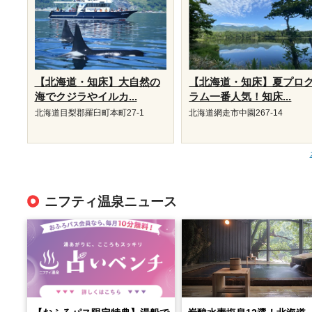
【北海道・知床】大自然の
【北海道・知床】夏プロ
海でクジラやイルカ...
ラム一番人気！知床...
北海道目梨郡羅臼町本町27-1
北海道網走市中園267-14
ニフティ温泉ニュース