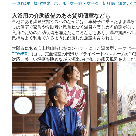
子連れOK
塩化物泉
ホテル
女子旅・女子会
切り傷
源泉かけ
入浴用の介助設備のある貸切個室なども
ニフティ温泉の「占いベンチ」
各地にある温泉旅館やスパのなかには、車椅子に乗ったまま温泉
は、そんなあなたの心のつぶや
りの個室で家族や介助者と気兼ねなく温泉を楽しめる施設があり
きをプロの占い師に相談するこ
入浴のための介助設備を備えたところなどもあり、温浴施設へ出
とができるサービスです。
気持ちよく利用できるように配慮した施設もみられます。
大阪市にある安土桃山時代をコンセプトにした温泉型テーマパー
TOWER」
には、完全個室の日帰りプライベートバスルームが10
おふろパス会員様なら、この特
対応。美しい坪庭を眺めながら源泉かけ流しの露天風呂を楽しむ
別なひとときを「毎月10分無
料」でご利用いただけます。
お湯で体がほぐれたら、次は占
い師さんとお話しして、心もほ
ぐしてみませんか？