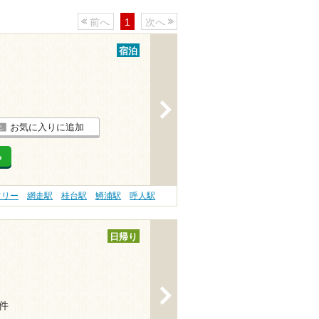
前へ
1
次へ
宿泊
>
お気に入りに追加
る
フリー
網走駅
桂台駅
鱒浦駅
呼人駅
日帰り
>
8件