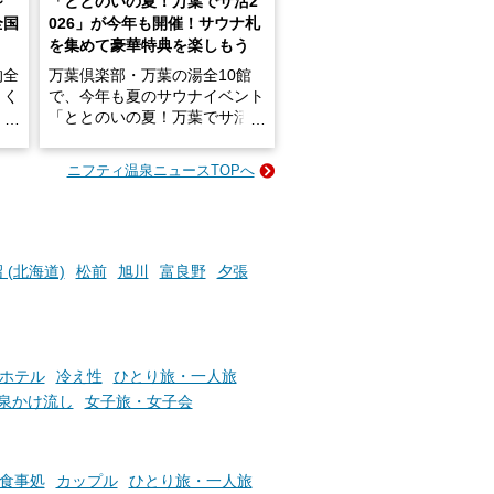
～
「ととのいの夏！万葉でサ活2
全国
026」が今年も開催！サウナ札
を集めて豪華特典を楽しもう
的全
万葉倶楽部・万葉の湯全10館
きく
で、今年も夏のサウナイベント
炭酸
「ととのいの夏！万葉でサ活2
026」が開催されます！
ニフティ温泉ニュースTOPへ
成分
2026年8月1日（土）～8月31
かつ
日（月）までの開催期間中は、
いで
サウナ飯やサウナドリンク、岩
盤浴の利用などで「万葉サウナ
札」を集めることで、オリジナ
 (北海道)
松前
旭川
富良野
夕張
か
ルグッズや無料券などの特典と
素塩
交換可能。
て
け流
さらに、各館ではアロマロウリ
つ
ュやアウフグースなど、サウナ
ホテル
冷え性
ひとり旅・一人旅
施設
好きにはたまらない多彩なイベ
泉かけ流し
女子旅・女子会
ントも予定されています。ぜひ
チェックしてください！
───
食事処
カップル
ひとり旅・一人旅
提供元：万葉倶楽部株式会社