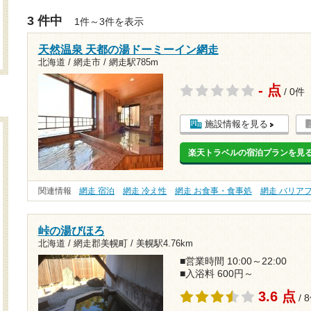
3 件中
1件～3件を表示
天然温泉 天都の湯ドーミーイン網走
北海道 / 網走市 /
網走駅785m
- 点
/ 0件
施設情報を見る
楽天トラベルの宿泊プランを見
関連情報
網走 宿泊
網走 冷え性
網走 お食事・食事処
網走 バリア
峠の湯びほろ
北海道 / 網走郡美幌町 /
美幌駅4.76km
■営業時間 10:00～22:00
■入浴料 600円～
3.6 点
/ 