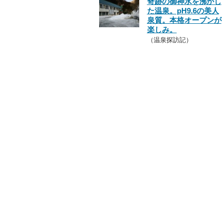
奇跡の御神水を沸かし
た温泉。pH9.6の美人
泉質。本格オープンが
楽しみ。
（温泉探訪記）