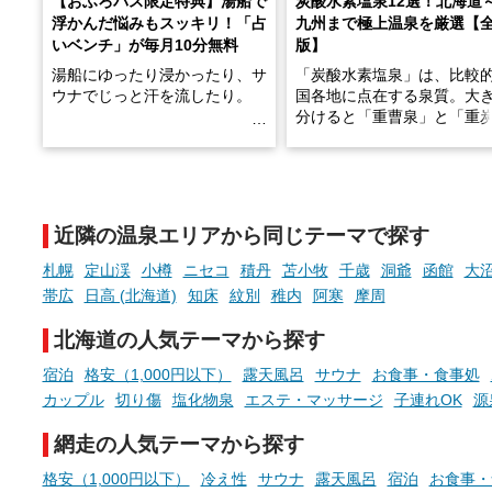
【おふろパス限定特典】湯船で
炭酸水素塩泉12選！北海道
浮かんだ悩みもスッキリ！「占
九州まで極上温泉を厳選【
いベンチ」が毎月10分無料
版】
湯船にゆったり浸かったり、サ
「炭酸水素塩泉」は、比較
ウナでじっと汗を流したり。
国各地に点在する泉質。大
分けると「重曹泉」と「重
土類泉」に分かれます。
そんな「一人でぼんやり過ごす
また硫黄や鉄分などの特殊
時間」、ふだん後回しにしてい
が混ざり合うことで、複雑
た「これからのこと」や「ちょ
多様な個性を持つことも多
近隣の温泉エリアから同じテーマで探す
っとした悩み」が、頭に浮かん
す。
でくることはありませんか？
札幌
定山渓
小樽
ニセコ
積丹
苫小牧
千歳
洞爺
函館
大沼
今回は筆者自ら入浴した中
帯広
日高 (北海道)
知床
紋別
稚内
阿寒
摩周
ら、日本各地にある炭酸水
泉を12施設セレクト。すべ
北海道の人気テーマから探す
お風呂でリラックスしているか
日帰り入浴可能で、源泉か
らこそ向き合える、大切な自分
しと泉質の良さにこだわり
宿泊
格安（1,000円以下）
露天風呂
サウナ
お食事・食事処
の本音。
つ、万人におすすめしたい
カップル
切り傷
塩化物泉
エステ・マッサージ
子連れOK
源
を厳選しました。
そんな心のつぶやきを、湯あが
網走の人気テーマから探す
りの温まった心のまま相談でき
たら素敵ですよね。
格安（1,000円以下）
冷え性
サウナ
露天風呂
宿泊
お食事・