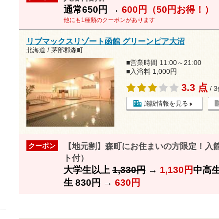
通常
650円
→
600円（50円お得！）
他にも1種類のクーポンがあります
リブマックスリゾート函館 グリーンピア大沼
北海道 / 茅部郡森町
■営業時間 11:00～21:00
■入浴料 1,000円
3.3 点
/ 
施設情報を見る
【地元割】森町にお住まいの方限定！入館
クーポン
ト付）
大学生以上
1,330円
→
1,130円
中高
生
830円
→
630円