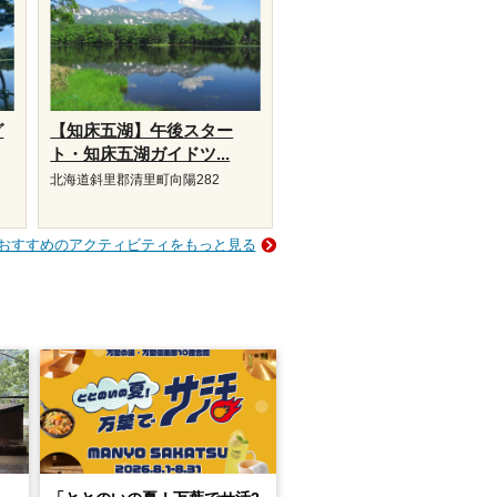
グ
【知床五湖】午後スター
ト・知床五湖ガイドツ...
北海道斜里郡清里町向陽282
おすすめのアクティビティをもっと見る