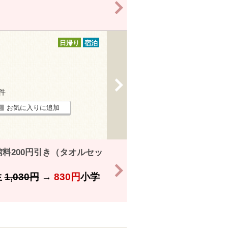
>
日帰り
宿泊
>
3件
お気に入りに追加
料200円引き（タオルセッ
>
生
1,030円
→
830円
小学