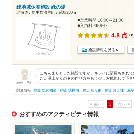
緑地域休養施設 緑の湯
北海道 / 斜里郡清里町 /
緑駅230m
■営業時間 10:00～21:00
■入浴料 480円～
4.8 点
/ 
施設情報を見る
こぢんまりとした施設ですが、キレイに清掃もされて気
だ…湯上がりの🍦の作り方をもう少しお勉強して下さい
50代～ 男性
関連情報
網走 塩化物泉
網走 糖尿病
網走 切り傷
網走 冷え性
緑
前へ
1
次へ
おすすめのアクティビティ情報