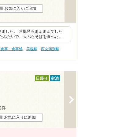
お気に入りに追加
りました。 お風呂もまぁまぁでした
たみたいで、天ぷらそばを食べた…
お食事・食事処
美幌駅
西女満別駅
日帰り
宿泊
>
12件
お気に入りに追加