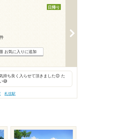
日帰り
>
5件
お気に入りに追加
持ち良く入らせて頂きました😊 た
😅
駅
札弦駅