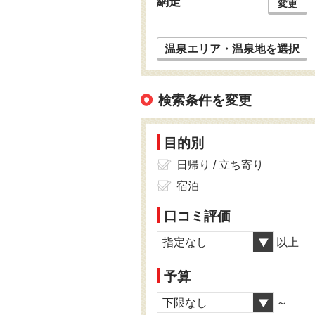
網走
変更
温泉エリア・温泉地を選択
検索条件を変更
目的別
日帰り / 立ち寄り
宿泊
口コミ評価
指定なし
以上
予算
下限なし
～