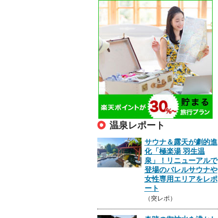
温泉レポート
サウナ＆露天が劇的進
化「極楽湯 羽生温
泉」！リニューアルで
登場のバレルサウナや
女性専用エリアをレポ
ート
（突レポ）