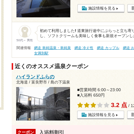
施設情報を見る
初めて利用しました❗ 道東旅行途中にぷらっと立ち寄
し、ソフトクリームも美味しく食事も新規オープンし
50代～ 男性
関連情報
網走 単純温泉・単純泉
網走 冷え性
網走 カップル
網走 
女満別駅
近くのオススメ温泉クーポン
ハイランドふらの
北海道 / 富良野市 / 島の下温泉
■営業時間 6:00～23:00
■入浴料 650円
3.2 点
/ 
施設情報を見る
入浴料割引
クーポン