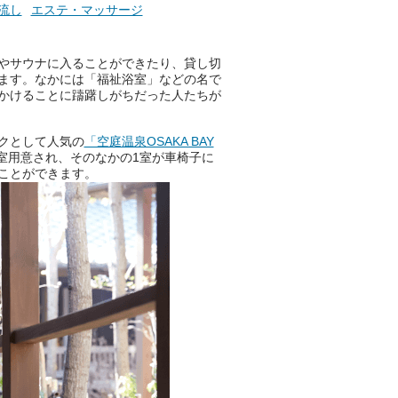
流し
エステ・マッサージ
【PR】
この記事は万葉倶楽部株式会社
のPR記事です。
やサウナに入ることができたり、貸し切
ます。なかには「福祉浴室」などの名で
かけることに躊躇しがちだった人たちが
クとして人気の
「空庭温泉OSAKA BAY
室用意され、そのなかの1室が車椅子に
ことができます。