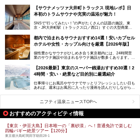
──そんなときにおすすめなのが、今、都内で大きなブーム
50円というのも嬉しすぎます！
となっている新しいスタイルの銭湯です。
【サウナメッツァ大井町トラックス 現地レポ】日
本初のトラムサウナや充実の温浴が魅力！
最近、SNSやメディアで「デザイナーズ銭湯」や「ネオ銭
湯」という言葉をよく耳にしませんか？
SNSで“行ってみたい！”の声がたくさんの話題の施設。東
京・JR大井町駅（トラックス口／西口）すぐの大型商業施
本記事では、そもそもこれらがどんな銭湯なのか、その気に
設・大井町 トラックスに、2026年3月28日、「サウナメッ
なる違いを分かりやすく解説！さらに、都内で絶対に外せな
ツァ大井町トラックス」がニューオープン。施設の様子をレ
いおしゃれな名店15選を、おすすめの順番で一挙にご紹介
都内で泊まれるサウナおすすめ14選！安いカプセル
ポ―トします。
します。
ホテルや女性・カップル向けを厳選【2026年版】
個性豊かなサウナがひしめき合う東京都内には、24時間営
業のサウナ施設や泊まれるサウナ施設が数多くあります。
終電を逃した深夜の利用に限らず、時間を気にしないサウナ
を旅の目的とする「サ旅」や自分へのご褒美のための宿泊な
【2026最新】東京のスーパー銭湯おすすめ30選！2
ど、自分の好きなタイミングで好きなだけサ活ができるのが
4時間・安い・絶景など目的別に厳選紹介
魅力です。
仕事帰りにお風呂やサウナでサッとリフレッシュしたい日も
最近では、男性専用施設だけでなく、カップルや女性に嬉し
あれば、週末はお風呂に入ったり漫画を読んだりしながら一
い個室サウナも増えてきました。
日中ダラダラ過ごしたい日もあると思います。
この記事では、東京都内にある24時間営業のサウナの中か
また、終電を逃してしまい、「このまま朝までゆっくりでき
ら、特におすすめしたい施設14選をご紹介します。
ニフティ温泉ニュースTOPへ
る場所があれば」と探した経験がある人も多いのではないで
宿泊可能な施設もピックアップしているので、ぜひチェック
しょうか。
してみてください。
おすすめのアクティビティ情報
そこで本記事では、東京でおすすめのスーパー銭湯を、目的
別に厳選した30施設からご紹介します。
【東京・伊豆大島】日本唯一の「裏砂漠」へ！普通免許で楽しむ
24時間営業で宿泊できる施設や、1,000円以下で楽しめる安
四輪バギー絶景ツアー【120分】
い施設、デートや休日レジャーにもぴったりなエンタメ要素
が充実した施設など、利用のシーンに合わせて参考にしてく
東京都大島町岡田字助田28-1
ださい。