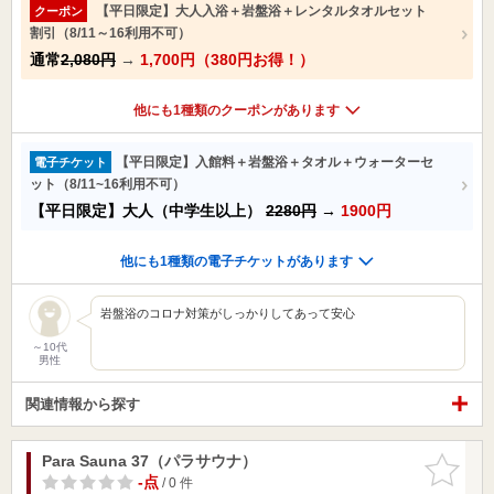
【平日限定】大人入浴＋岩盤浴＋レンタルタオルセット
クーポン
割引（8/11～16利用不可）
通常
2,080円
→
1,700円（380円お得！）
他にも1種類のクーポンがあります
【平日限定】入館料＋岩盤浴＋タオル＋ウォーターセ
電子チケット
ット（8/11~16利用不可）
【平日限定】大人（中学生以上）
2280円
→
1900円
他にも1種類の電子チケットがあります
岩盤浴のコロナ対策がしっかりしてあって安心
～10代
男性
関連情報から探す
Para Sauna 37（パラサウナ）
お気に入
りに追加
-点
/ 0 件