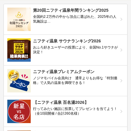
第20回ニフティ温泉年間ランキング2025
全国約2.2万件の中から頂点に選ばれた、2025年の人
気施設は…
ニフティ温泉 サウナランキング2026
おふろ好きユーザーの投票により、全国No.1サウナが
決定！
ニフティ温泉プレミアムクーポン
ノジマモバイル会員向け 通常よりもお得な「特別価
格」で人気の温泉を満喫できる！
【ニフティ温泉 百名湯2026】
行ってみたい施設に投票してプレゼントを当てよう！
（全10回開催 / 合計260名様）