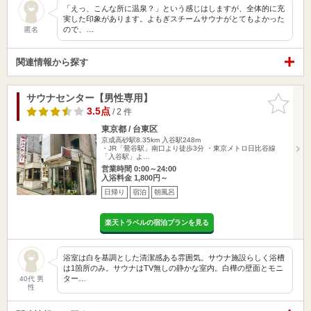
「えっ、こんな所に温泉？」という感じはしますが、全体的に充
実した印象があります。よもぎスチームサウナがとてもよかった
ので、…
匿名
関連情報から探す
サウナセンター【男性専用】
お気に入
りに追加
3.5点
/ 2 件
東京都 / 台東区
京成高砂駅8.35km
入谷駅248m
・JR「鶯谷駅」南口より徒歩3分 ・東京メトロ日比谷線
「入谷駅」よ…
営業時間 0:00～24:00
入浴料金 1,800円～
日帰り
宿泊
朝風呂
楽天トラベルの宿泊プランを見る
浴室は白を基調とした清潔感ある雰囲気。サウナ施設らしく浴槽
は1箇所のみ。サウナはTV無しの静かな室内。白樺の壁面とモニ
ター…
40代 男
性