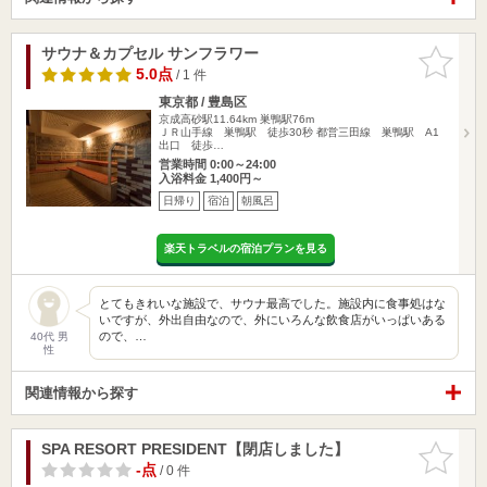
サウナ＆カプセル サンフラワー
お気に入
りに追加
5.0点
/ 1 件
東京都 / 豊島区
京成高砂駅11.64km
巣鴨駅76m
ＪＲ山手線 巣鴨駅 徒歩30秒 都営三田線 巣鴨駅 A1
出口 徒歩…
営業時間 0:00～24:00
入浴料金 1,400円～
日帰り
宿泊
朝風呂
楽天トラベルの宿泊プランを見る
とてもきれいな施設で、サウナ最高でした。施設内に食事処はな
いですが、外出自由なので、外にいろんな飲食店がいっぱいある
ので、…
40代 男
性
関連情報から探す
SPA RESORT PRESIDENT【閉店しました】
お気に入
りに追加
-点
/ 0 件