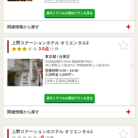
楽天トラベルの宿泊プランを見る
関連情報から探す
上野ステーションホテル オリエンタル2
お気に入
りに追加
3.0点
/ 1 件
東京都 / 台東区
京成高砂駅9.43km
御徒町駅296m
JR上野駅より徒歩5分 JR御徒町駅より徒歩3分
営業時間 0:00～24:00
入浴料金 1,000円～
日帰り
宿泊
朝風呂
楽天トラベルの宿泊プランを見る
関連情報から探す
上野ステーションホステル オリエンタル1
お気に入
りに追加
-点
/ 0 件