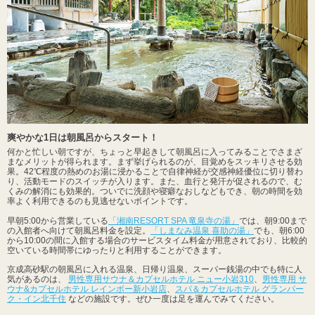
爽やかな1日は朝風呂からスタート！
何かと忙しい朝ですが、ちょっと早起きして朝風呂に入ってみることでさまざ
まなメリットが得られます。まず挙げられるのが、目覚めをスッキリさせる効
果。42℃程度の熱めのお湯に浸かることで自律神経が交感神経優位に切り替わ
り、活動モードのスイッチが入ります。また、血行と発汗が促されるので、む
くみの解消にも効果的。ついでに洗顔や寝癖なおしなどもでき、朝の時間を効
率よく利用できるのも見逃せないポイントです。
早朝5:00から営業している
「湘南RESORT SPA 竜泉寺の湯」
では、朝9:00まで
の入館者へ向けて朝風呂料金を設定。
「しまなみ温泉 喜助の湯」
でも、朝6:00
から10:00の間に入館する場合のサービスタイム料金が用意されており、比較的
空いている時間帯にゆったりと利用することができます。
京成高砂駅の朝風呂に入れる温泉、日帰り温泉、スーパー銭湯の中でも特に人
気があるのは、
男性専用サウナ＆カプセルホテル ニュー小岩310
、
男性専用 サ
ウナ&カプセルホテル レインボー新小岩店
、
スパ＆カプセルホテル グランパー
ク・イン北千住
などの施設です。ぜひ一度は足を運んでみてください。