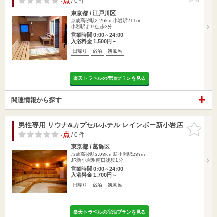
-点
/ 0 件
東京都 / 江戸川区
京成高砂駅2.26km
小岩駅211m
小岩駅より徒歩3分
営業時間 0:00～24:00
入浴料金 1,500円～
日帰り
宿泊
朝風呂
楽天トラベルの宿泊プランを見る
関連情報から探す
男性専用 サウナ&カプセルホテル レインボー新小岩店
お気に入
りに追加
-点
/ 0 件
東京都 / 葛飾区
京成高砂駅3.98km
新小岩駅233m
JR新小岩駅南口徒歩1分
営業時間 0:00～24:00
入浴料金 1,700円～
日帰り
宿泊
朝風呂
楽天トラベルの宿泊プランを見る