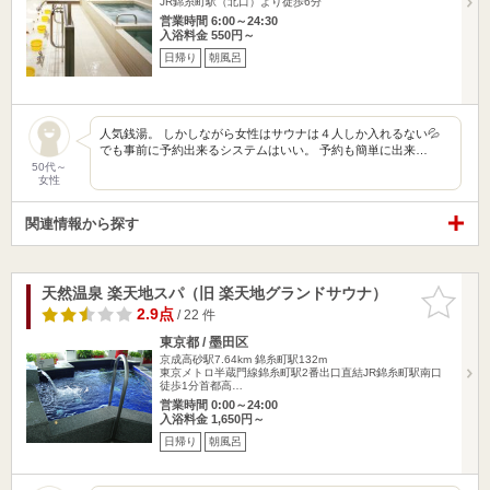
JR錦糸町駅（北口）より徒歩6分
営業時間 6:00～24:30
入浴料金 550円～
日帰り
朝風呂
人気銭湯。 しかしながら女性はサウナは４人しか入れるない💦
でも事前に予約出来るシステムはいい。 予約も簡単に出来…
50代～
女性
関連情報から探す
天然温泉 楽天地スパ（旧 楽天地グランドサウナ）
お気に入
りに追加
2.9点
/ 22 件
東京都 / 墨田区
京成高砂駅7.64km
錦糸町駅132m
東京メトロ半蔵門線錦糸町駅2番出口直結JR錦糸町駅南口
徒歩1分首都高…
営業時間 0:00～24:00
入浴料金 1,650円～
日帰り
朝風呂