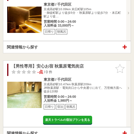
東京都 / 千代田区
京成高砂駅10.09km
末広町駅105m
・御徒町駅より徒歩5分 ・秋葉原駅より徒歩7分 ・末広町
駅より徒…
営業時間 0:00～24:00
入浴料金 33,000円～
日帰り
朝風呂
関連情報から探す
【男性専用】安心お宿 秋葉原電気街店
お気に入
りに追加
-点
/ 0 件
東京都 / 千代田区
京成高砂駅10.47km
秋葉原駅209m
JR秋葉原駅・電気街口から中央通りに出て、万世橋方面へ
徒歩120秒
営業時間 0:00～24:00
入浴料金 1,980円～
日帰り
宿泊
朝風呂
楽天トラベルの宿泊プランを見る
関連情報から探す