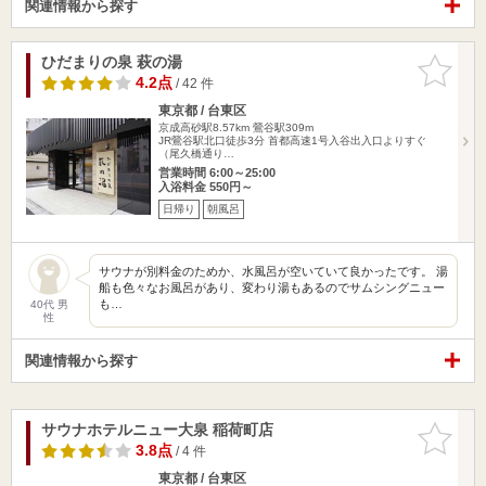
関連情報から探す
ひだまりの泉 萩の湯
お気に入
りに追加
4.2点
/ 42 件
東京都 / 台東区
京成高砂駅8.57km
鶯谷駅309m
JR鶯谷駅北口徒歩3分 首都高速1号入谷出入口よりすぐ
（尾久橋通り…
営業時間 6:00～25:00
入浴料金 550円～
日帰り
朝風呂
サウナが別料金のためか、水風呂が空いていて良かったです。 湯
船も色々なお風呂があり、変わり湯もあるのでサムシングニュー
も…
40代 男
性
関連情報から探す
サウナホテルニュー大泉 稲荷町店
お気に入
りに追加
3.8点
/ 4 件
東京都 / 台東区