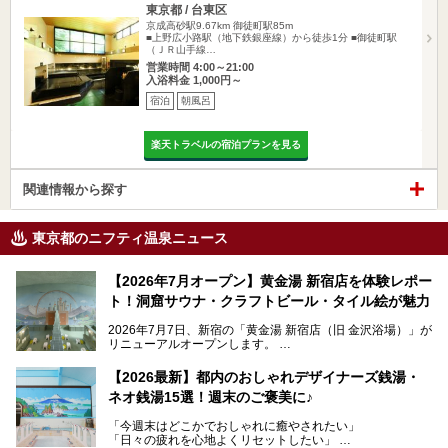
東京都 / 台東区
京成高砂駅9.67km
御徒町駅85m
■上野広小路駅（地下鉄銀座線）から徒歩1分 ■御徒町駅
（ＪＲ山手線…
営業時間 4:00～21:00
入浴料金 1,000円～
宿泊
朝風呂
楽天トラベルの宿泊プランを見る
関連情報から探す
東京都のニフティ温泉ニュース
【2026年7月オープン】黄金湯 新宿店を体験レポー
ト！洞窟サウナ・クラフトビール・タイル絵が魅力
2026年7月7日、新宿の「黄金湯 新宿店（旧 金沢浴場）」が
リニューアルオープンします。
レトロでノスタルジックなタイル絵はそのまま、昔からここ
【2026最新】都内のおしゃれデザイナーズ銭湯・
を知る地元の人にも、新しく足を運んでくれる人にも愛され
ネオ銭湯15選！週末のご褒美に♪
る、今の時代の"銭湯"として生まれ変わりました。洞窟のよ
うなユニークなサウナ、自家醸造のクラフトビールが飲める
「今週末はどこかでおしゃれに癒やされたい」
ビアバーなど、新しく登場したスポットも併せて紹介しま
「日々の疲れを心地よくリセットしたい」
す。充実した設備があるのに、基本の入浴料が銭湯価格の5