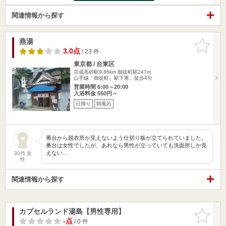
関連情報から探す
燕湯
お気に入
りに追加
3.0点
/ 23 件
東京都 / 台東区
京成高砂駅9.86km
御徒町駅247m
山手線「御徒町」駅下車、徒歩4分
営業時間 6:00～20:00
入浴料金 550円～
日帰り
朝風呂
番台から脱衣所が見えないよう仕切り板が立てられていました。
番台は女性でしたが、あれなら男性が立っていても洗面所しか見
えない…
30代 女
性
関連情報から探す
カプセルランド湯島【男性専用】
お気に入
りに追加
-点
/ 0 件