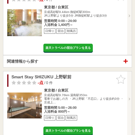
東京都 / 台東区
京成高砂駅9.44km
御徒町駅300m
JR上野駅より徒歩5分 JR御徒町駅より徒歩3分
営業時間 0:00～24:00
入浴料金 1,400円～
日帰り
宿泊
朝風呂
楽天トラベルの宿泊プランを見る
関連情報から探す
Smart Stay SHIZUKU 上野駅前
お気に入
りに追加
-点
/ 0 件
東京都 / 台東区
京成高砂駅9.76km
湯島駅353m
電車でお越しの方 ・JR上野駅「不忍口」より徒歩約3分 ・
京成上…
営業時間 5:00～26:00
入浴料金 800円～
日帰り
宿泊
朝風呂
楽天トラベルの宿泊プランを見る