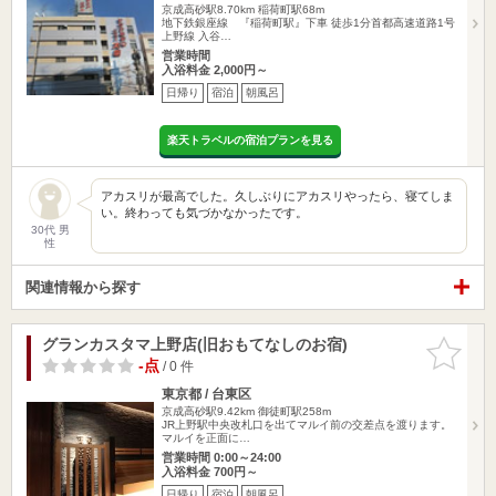
京成高砂駅8.70km
稲荷町駅68m
地下鉄銀座線 『稲荷町駅』下車 徒歩1分首都高速道路1号
上野線 入谷…
営業時間
入浴料金 2,000円～
日帰り
宿泊
朝風呂
楽天トラベルの宿泊プランを見る
アカスリが最高でした。久しぶりにアカスリやったら、寝てしま
い。終わっても気づかなかったです。
30代 男
性
関連情報から探す
グランカスタマ上野店(旧おもてなしのお宿)
お気に入
りに追加
-点
/ 0 件
東京都 / 台東区
京成高砂駅9.42km
御徒町駅258m
JR上野駅中央改札口を出てマルイ前の交差点を渡ります。
マルイを正面に…
営業時間 0:00～24:00
入浴料金 700円～
日帰り
宿泊
朝風呂