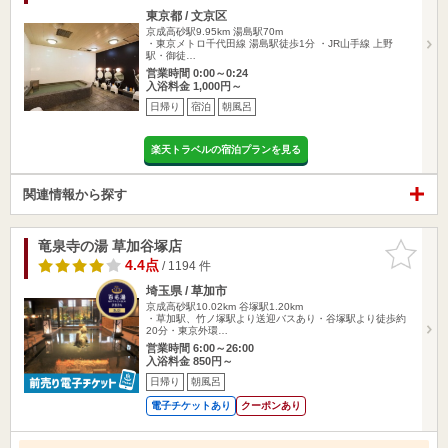
東京都 / 文京区
京成高砂駅9.95km
湯島駅70m
・東京メトロ千代田線 湯島駅徒歩1分 ・JR山手線 上野
駅・御徒…
営業時間 0:00～0:24
入浴料金 1,000円～
日帰り
宿泊
朝風呂
楽天トラベルの宿泊プランを見る
関連情報から探す
竜泉寺の湯 草加谷塚店
お気に入
りに追加
4.4点
/ 1194 件
埼玉県 / 草加市
京成高砂駅10.02km
谷塚駅1.20km
・草加駅、竹ノ塚駅より送迎バスあり・谷塚駅より徒歩約
20分・東京外環…
営業時間 6:00～26:00
入浴料金 850円～
日帰り
朝風呂
電子チケットあり
クーポンあり