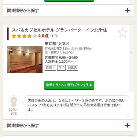
関連情報から探す
スパ＆カプセルホテル グランパーク・イン北千住
お気に入
りに追加
4.0点
/ 1 件
東京都 / 足立区
京成高砂駅5.81km
北千住駅354m
北千住駅より徒歩5分
営業時間 0:00～24:00
入浴料金 1,200円～
日帰り
宿泊
朝風呂
楽天トラベルの宿泊プランを見る
男性専用の大浴場、女性はシャワー２室のみです。湯の出が悪い
バスタブ1室もあります(笑) 近所での男性大浴場は評価は良い
よ…
50代～
女性
関連情報から探す