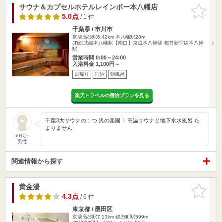
サウナ＆カプセルホテルレインボー本八幡店
お気に入
りに追加
5.0点
/ 1 件
千葉県 / 市川市
京成高砂駅6.42km
本八幡駅28m
JR総武線本八幡駅【南口】京成本八幡駅 都営新宿線本八幡
駅
営業時間 0:00～24:00
入浴料金 1,100円～
日帰り
宿泊
朝風呂
楽天トラベルの宿泊プランを見る
千葉3大サウナの１つ 男の楽園！ 高温サウナと地下水水風呂 た
まりません
50代～
男性
関連情報から探す
黄金湯
お気に入
りに追加
4.3点
/ 6 件
東京都 / 墨田区
京成高砂駅7.13km
錦糸町駅599m