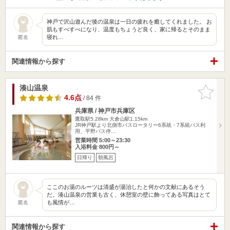
神戸で沢山遊んだ後の温泉は一日の疲れを癒してくれました。 お
肌もすべすべになり、温度もちょうど良く、家に帰るとそのまま
寝れ…
匿名
関連情報から探す
湊山温泉
お気に入
りに追加
4.6点
/ 84 件
兵庫県 / 神戸市兵庫区
鷹取駅5.28km
大倉山駅1.15km
JR神戸駅より北側市バスロータリー6系統・7系統バス利
用、平野バス停…
営業時間 5:00～23:30
入浴料金 800円～
日帰り
朝風呂
ここのお湯のルーツは清盛が湯治したと何かの文献にあるそう
だ。湊山温泉の営業も古く、休憩室の壁に飾ってある写真はとて
も風情が…
匿名
関連情報から探す