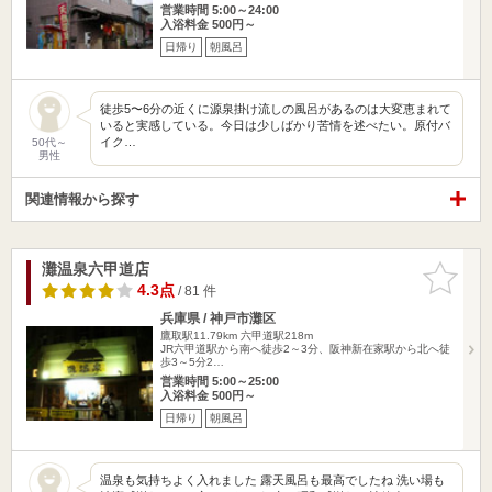
営業時間 5:00～24:00
入浴料金 500円～
日帰り
朝風呂
徒歩5〜6分の近くに源泉掛け流しの風呂があるのは大変恵まれて
いると実感している。今日は少しばかり苦情を述べたい。原付バ
イク…
50代～
男性
関連情報から探す
灘温泉六甲道店
お気に入
りに追加
4.3点
/ 81 件
兵庫県 / 神戸市灘区
鷹取駅11.79km
六甲道駅218m
JR六甲道駅から南へ徒歩2～3分、阪神新在家駅から北へ徒
歩3～5分2…
営業時間 5:00～25:00
入浴料金 500円～
日帰り
朝風呂
温泉も気持ちよく入れました 露天風呂も最高でしたね 洗い場も