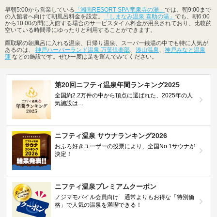
早朝5:00から営業している
「湘南RESORT SPA 竜泉寺の湯」
では、朝9:00まで
の入館者へ向けて朝風呂料金を設定。
「しまなみ温泉 喜助の湯」
でも、朝6:00
から10:00の間に入館する場合のサービスタイム料金が用意されており、比較的
空いている時間帯にゆったりと利用することができます。
鷹取駅の朝風呂に入れる温泉、日帰り温泉、スーパー銭湯の中でも特に人気が
あるのは、
神戸ハーバーランド温泉 万葉倶楽部
、
湊山温泉
、
神戸みなと温泉
蓮
などの施設です。ぜひ一度は足を運んでみてください。
第20回ニフティ温泉年間ランキング2025
全国約2.2万件の中から頂点に選ばれた、2025年の人
気施設は…
ニフティ温泉 サウナランキング2026
おふろ好きユーザーの投票により、全国No.1サウナが
決定！
ニフティ温泉プレミアムクーポン
ノジマモバイル会員向け 通常よりもお得な「特別価
格」で人気の温泉を満喫できる！