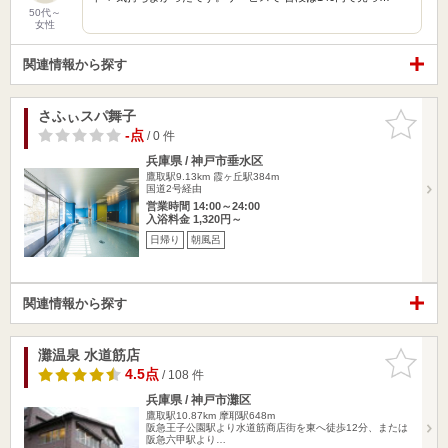
50代～
女性
関連情報から探す
さふぃスパ舞子
お気に入
りに追加
-点
/ 0 件
兵庫県 / 神戸市垂水区
鷹取駅9.13km
霞ヶ丘駅384m
国道2号経由
営業時間 14:00～24:00
入浴料金 1,320円～
日帰り
朝風呂
関連情報から探す
灘温泉 水道筋店
お気に入
りに追加
4.5点
/ 108 件
兵庫県 / 神戸市灘区
鷹取駅10.87km
摩耶駅648m
阪急王子公園駅より水道筋商店街を東へ徒歩12分、または
阪急六甲駅より…