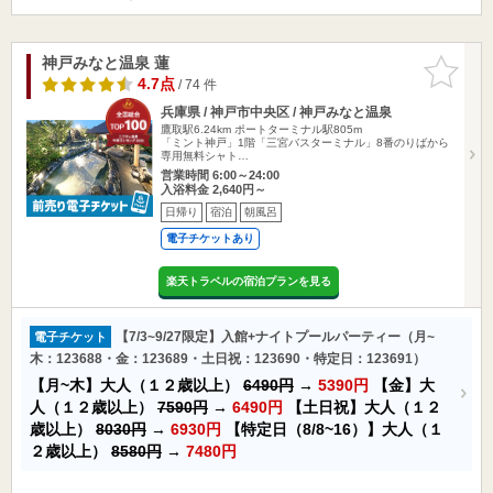
神戸みなと温泉 蓮
お気に入
りに追加
4.7点
/ 74 件
兵庫県 / 神戸市中央区 / 神戸みなと温泉
鷹取駅6.24km
ポートターミナル駅805m
「ミント神戸」1階「三宮バスターミナル」8番のりばから
専用無料シャト…
営業時間 6:00～24:00
入浴料金 2,640円～
日帰り
宿泊
朝風呂
電子チケットあり
楽天トラベルの宿泊プランを見る
【7/3~9/27限定】入館+ナイトプールパーティー（月~
電子チケット
木：123688・金：123689・土日祝：123690・特定日：123691）
【月~木】大人（１２歳以上）
6490円
→
5390円
【金】大
人（１２歳以上）
7590円
→
6490円
【土日祝】大人（１２
歳以上）
8030円
→
6930円
【特定日（8/8~16）】大人（１
２歳以上）
8580円
→
7480円