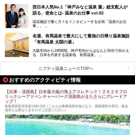
す。古くから港町として栄え、異国情緒の残る異人館街や中
ひ参考にしてくださいね！
華街をはじめ、きらびやかに発展したハーバーランドなど、
西日本人気No.1「神戸みなと温泉 蓮」総支配人が
人気観光スポットもめじろ押しです。
語る、使命とは- 温泉のお仕事 vol.02
そして、温泉好きの視点から見ると、神戸市といえば何とい
っても「有馬温泉」。日本三古湯の一角をなす、歴史ある名
温浴施設で働く方々をインタビューする企画「温泉のお仕
湯です。そのお湯をリーズナブルに体験できる健康ランドや
事」。
スーパー銭湯があったら……。今回はそんな希望に沿う施設
第2弾はニフティ温泉年間ランキング2018で全国総合ランキ
も含め、おすすめのスパ銭をピックアップしてご紹介してい
ング西日本1位、2年連続「ベストオブ宿泊賞」に輝いた
きます！
名湯、有馬温泉で最大にして最強の日帰り温泉施設
「神戸みなと温泉 蓮」の魅力に迫りました！
「有馬温泉 太閤の湯」
大阪市内から1時間弱、神戸市内からはなんと30分で向かえ
る、日本を代表する温泉地、有馬温泉。
そのなかでも最大の規模を誇る「有馬温泉 太閤の湯」は、
有名な「金泉」と「銀泉」に加え、人工のの炭酸泉まで楽し
める、ある意味「最強」ともいえる施設です。
ニフティ温泉ニュースTOPへ
今回は自慢のお湯をメインにその魅力の数々を紹介します！
おすすめのアクティビティ情報
【兵庫・淡路島】日本最大級の海上アスレチック！２０２６フロ
リックシーアドベンチャーパーク淡路島がまたさらにグレードア
ップ！
鳥取県鳥取市浜坂1390‐228（こちらは事務局所在地となり、開催場所や受付、集合
場所とは異なりますのでご注意ください）