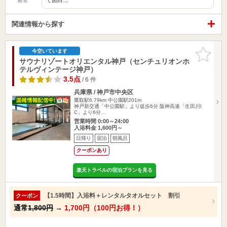
匿名
関連情報から探す
お気に入
今空いています
りに追加
サウナリゾートオリエンタル神戸（センチュリオンホ
テルヴィンテージ神戸）
3.5点
/ 6 件
兵庫県 / 神戸市中央区
鷹取駅6.79km
中公園駅201m
神戸新交通「中公園駅」より徒歩6分 阪神高速「生田川I
C」より6分…
営業時間 0:00～24:00
入浴料金 1,600円～
日帰り
宿泊
朝風呂
クーポンあり
楽天トラベルの宿泊プランを見る
【1.5時間】入浴料＋レンタルタオルセット 割引
クーポン
通常
1,800円
→
1,700円（100円お得！）