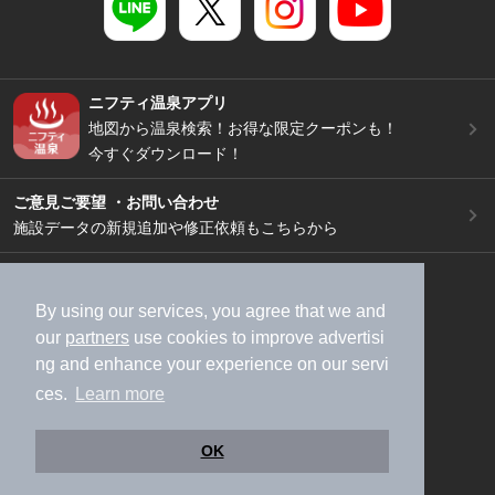
ニフティ温泉アプリ
地図から温泉検索！お得な限定クーポンも！
今すぐダウンロード！
ご意見ご要望 ・お問い合わせ
施設データの新規追加や修正依頼もこちらから
スマートフォン
/
PC
加盟店募集（資料請求）
広告出稿のご案内
By using our services, you agree that we and
our
partners
use cookies to improve advertisi
利用規約
ライフスタイルMEMBERS+規約
ng and enhance your experience on our servi
特定商取引法に基づく表記
ヘルプ
採用情報
ces.
Learn more
運営会社
個人情報保護ポリシー
©NIFTY Lifestyle Co., Ltd.
OK