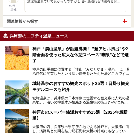
清潔感溢れていて良かったです 少し昭和感溢れる情緒有るお…
50代～
男性
関連情報から探す
兵庫県のニフティ温泉ニュース
神戸「湊山温泉」が話題沸騰！ "超アヒル風呂"や2
階全面を使った広大な休憩スペース"喫泉"などで魅
了
神戸の山手側に位置する「湊山（みなとやま）温泉」は、明
治時代に開業したという深い歴史をたたえた湯どころです。
そんな長寿の温泉が今、話題となっています。理由は湯船い
っぱいに浮かぶアヒルちゃん。さらに、ゆったりくつろげて
城崎温泉のおすすめ観光スポット25選！日帰り観光
コワーキングも可能な休憩スペースも人気に。斬新な企画や
モデルコースも紹介
設備で人々をアッと驚かせる湊山温泉の魅力をリポートしま
す。
城崎温泉は、兵庫県の日本海側に位置する観光客に人気の温
泉地。川沿いの柳並木が情緒ある温泉街の街歩きや7つある
外湯巡り、ロープウェイからの絶景、冬のカニ料理などで知
られています。鉄道の駅から温泉街が近く、歩いて回るのに
神戸市のスーパー銭湯おすすめ15選 【2025年最新
ちょうどよい規模で、日帰りでの訪問にもおすすめです。
版】
この記事では、城崎温泉と周辺の見どころから厳選した25
大阪府の西、兵庫県の県庁所在地である神戸市。大阪湾に面
の観光スポットをピックアップ。温泉やご当地グルメなどを
し、淡路島との間を結ぶ明石海峡大橋の始点にもなっていま
盛り込んだ日帰り観光モデルコースも紹介しているので、ぜ