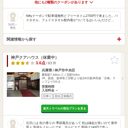
他にも2種類のクーポンがあります
Niftyクーポンで駐車場無料とフリータイム2700円で来ました。バ
スタオル、フェイスタオル館内着がついてるはいいんだけど…
50代～
男性
関連情報から探す
神戸クアハウス（休業中）
お気に入
りに追加
3.6点
/ 83 件
兵庫県 / 神戸市中央区
鷹取駅7.68km
三ノ宮駅549m
JR、阪急、阪神各三宮駅より徒歩8分阪神高速「京橋」ラ
ンプより5分ま…
営業時間
入浴料金 ～
日帰り
宿泊
朝風呂
楽天トラベルの宿泊プランを見る
元旦には 松の香りの 季節風呂があって 松は縁起が良いので 新年
早々 気持ちよかったです。サービスで 普段は140円で売っ…