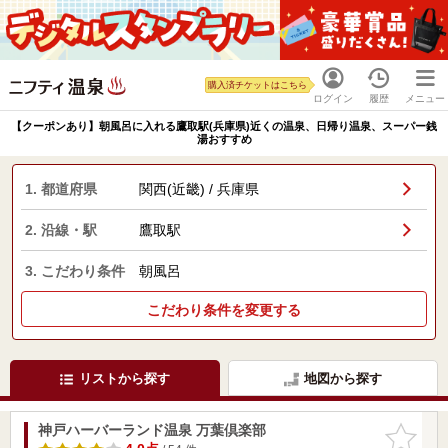
購入済チケットはこちら
ログイン
履歴
メニュー
【クーポンあり】朝風呂に入れる鷹取駅(兵庫県)近くの温泉、日帰り温泉、スーパー銭
湯おすすめ
1. 都道府県
関西(近畿) / 兵庫県
2. 沿線・駅
鷹取駅
3. こだわり条件
朝風呂
こだわり条件を変更する
リストから探す
地図から探す
神戸ハーバーランド温泉 万葉倶楽部
お気に入
りに追加