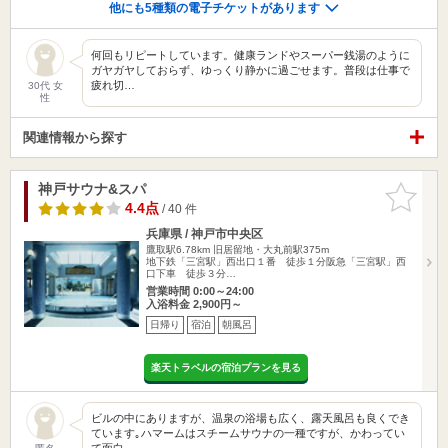
他にも5種類の電子チケットがあります
何回もリピートしています。健康ランドやスーパー銭湯のように
ガヤガヤしておらず、ゆっくり静かに過ごせます。普段は仕事で
疲れ切…
30代 女
性
関連情報から探す
神戸サウナ&スパ
お気に入
りに追加
4.4点
/ 40 件
兵庫県 / 神戸市中央区
鷹取駅6.78km
旧居留地・大丸前駅375m
地下鉄「三宮駅」西出口１番 徒歩１分阪急「三宮駅」西
口下車 徒歩３分…
営業時間 0:00～24:00
入浴料金 2,900円～
日帰り
宿泊
朝風呂
楽天トラベルの宿泊プランを見る
ビルの中にありますが、温泉の浴場も広く、露天風呂も良くでき
ています｡ハマームはスチームサウナの一種ですが、かわってい
て面白…