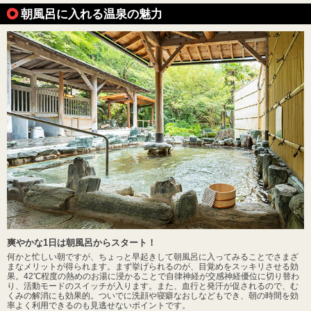
朝風呂に入れる温泉の魅力
爽やかな1日は朝風呂からスタート！
何かと忙しい朝ですが、ちょっと早起きして朝風呂に入ってみることでさまざ
まなメリットが得られます。まず挙げられるのが、目覚めをスッキリさせる効
果。42℃程度の熱めのお湯に浸かることで自律神経が交感神経優位に切り替わ
り、活動モードのスイッチが入ります。また、血行と発汗が促されるので、む
くみの解消にも効果的。ついでに洗顔や寝癖なおしなどもでき、朝の時間を効
率よく利用できるのも見逃せないポイントです。