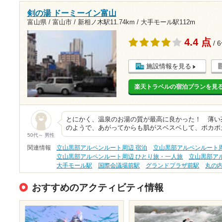
剣の湯 ドーミーイン富山
富山県 / 富山市 /
新相ノ木駅11.74km
/
大手モール駅112m
4.4 点
/ 
施設情報を見る
楽天トラベルの宿泊プランを見
とにかく、温泉のお湯の質が最高に良かった！ 薄い
のようで、あがってからも肌がスベスベして、ポカポ
50代～ 男性
関連情報
立山黒部アルペンルート周辺 宿泊
立山黒部アルペンルート周
立山黒部アルペンルート周辺 ひとり旅・一人旅
立山黒部ア
大手モール駅
国際会議場前駅
グランドプラザ前駅
丸の
おすすめのアクティビティ情報