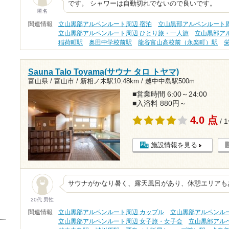
です。 シャワーは自動切れでないので良いです。
匿名
関連情報
立山黒部アルペンルート周辺 宿泊
立山黒部アルペンルート周
立山黒部アルペンルート周辺 ひとり旅・一人旅
立山黒部ア
稲荷町駅
奥田中学校前駅
龍谷富山高校前（永楽町）駅
Sauna Talo Toyama(サウナ タロ トヤマ)
富山県 / 富山市 /
新相ノ木駅10.48km
/
越中中島駅500m
■営業時間 6:00～24:00
■入浴料 880円～
4.0 点
/ 
施設情報を見る
サウナがかなり暑く、露天風呂があり、休憩エリアも
20代 男性
関連情報
立山黒部アルペンルート周辺 カップル
立山黒部アルペンル
立山黒部アルペンルート周辺 女子旅・女子会
立山黒部アル