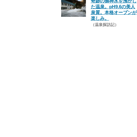
奇跡の御神水を沸かし
た温泉。pH9.6の美人
泉質。本格オープンが
楽しみ。
（温泉探訪記）