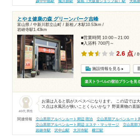
越中中島駅
城川原駅
粟島（大阪屋ショップ前）駅
犬島
とやま健康の森 グリーンパーク吉峰
富山県 / 中新川郡立山町 /
新相ノ木駅10.53km
/
岩峅寺駅1.43km
■営業時間 10:00～21:00
■入浴料 700円～
2.6 点
/ 
施設情報を見る
楽天トラベルの宿泊プランを見
お湯は入ると肌がスベスベになります。 この辺では
ス点は水風呂が狭いことくらいかな？ 野菜果物の直
40代 男性
関連情報
立山黒部アルペンルート周辺 宿泊
立山黒部アルペンルート周
立山黒部アルペンルート周辺 エステ・マッサージ
立山黒部
岩峅寺駅
沢中山駅
大川寺駅
横江駅