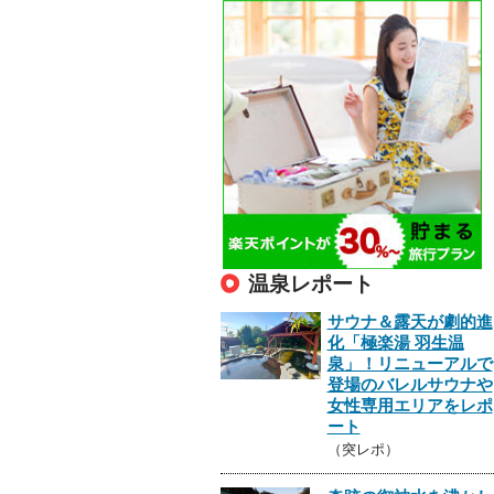
温泉レポート
サウナ＆露天が劇的進
化「極楽湯 羽生温
泉」！リニューアルで
登場のバレルサウナや
女性専用エリアをレポ
ート
（突レポ）