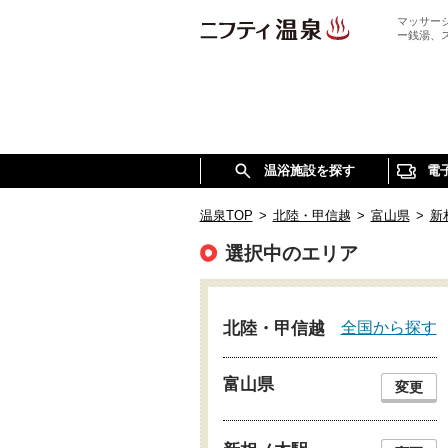
マッサー
ー銭湯、
温浴施設を探す
電
温泉TOP
>
北陸・甲信越
>
富山県
>
新
選択中のエリア
全国から探す
北陸・甲信越
富山県
変更