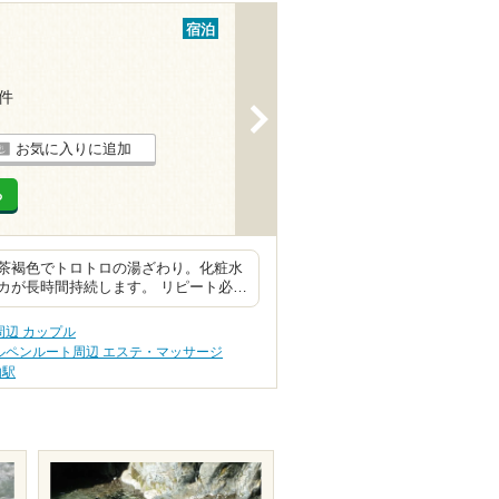
宿泊
6件
>
お気に入りに追加
る
茶褐色でトロトロの湯ざわり。化粧水
カが長時間持続します。 リピート必…
辺 カップル
ルペンルート周辺 エステ・マッサージ
内駅