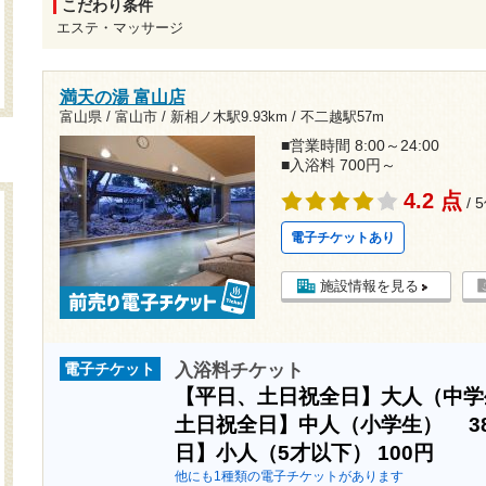
こだわり条件
エステ・マッサージ
満天の湯 富山店
富山県 / 富山市 /
新相ノ木駅9.93km
/
不二越駅57m
■営業時間 8:00～24:00
■入浴料 700円～
4.2 点
/ 
電子チケットあり
施設情報を見る
入浴料チケット
電子チケット
【平日、土日祝全日】大人（中
土日祝全日】中人（小学生）
3
日】小人（5才以下）
100円
他にも1種類の電子チケットがあります