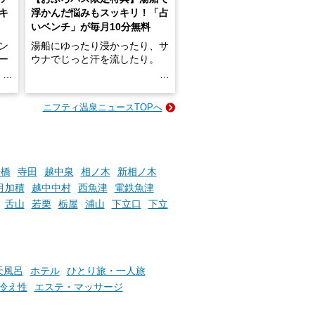
キ
浮かんだ悩みもスッキリ！「占
いベンチ」が毎月10分無料
ン
湯船にゆったり浸かったり、サ
ロー
ウナでじっと汗を流したり。
る
名
e-
ニフティ温泉ニュースTOPへ
い
そんな「一人でぼんやり過ごす
時間」、ふだん後回しにしてい
た「これからのこと」や「ちょ
っとした悩み」が、頭に浮かん
でくることはありませんか？
舟橋
寺田
越中泉
相ノ木
新相ノ木
月加積
越中中村
西魚津
電鉄魚津
舌山
若栗
栃屋
浦山
下立口
下立
お風呂でリラックスしているか
らこそ向き合える、大切な自分
の本音。
天風呂
ホテル
ひとり旅・一人旅
そんな心のつぶやきを、湯あが
りの温まった心のまま相談でき
冷え性
エステ・マッサージ
たら素敵ですよね。