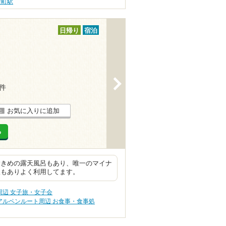
新町駅
日帰り
宿泊
>
8件
お気に入りに追加
る
大きめの露天風呂もあり、唯一のマイナ
販もありよく利用してます。
辺 女子旅・女子会
アルペンルート周辺 お食事・食事処