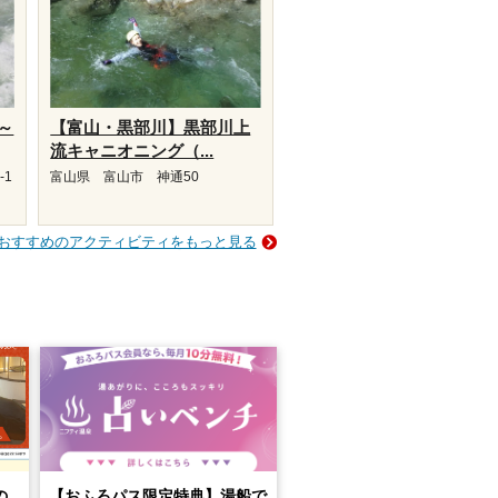
～
【富山・黒部川】黒部川上
流キャニオニング（...
-1
富山県 富山市 神通50
おすすめのアクティビティをもっと見る
の
【おふろパス限定特典】湯船で