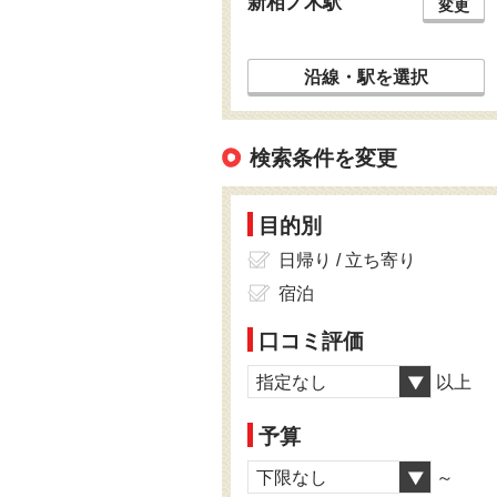
新相ノ木駅
変更
沿線・駅を選択
検索条件を変更
目的別
日帰り / 立ち寄り
宿泊
口コミ評価
指定なし
以上
予算
下限なし
～