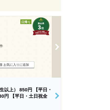
日帰り
>
5件
お気に入りに追加
学生以上）
850円
【平日・
80円
【平日・土日祝全
>