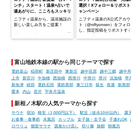
ンチ」スタート！温泉×占いで
選択！Xフォロー＆リポスト
湯あがりに、こころもスッキリ
ャンペーン
ニフティ温泉から、温浴施設の
ニフティ温泉のX公式アカウ
新しい楽しみ方をご提案！
ト（@niftyonsen）をフォ
し、指定投稿をリポストす
温泉で体を癒したあとに、占い
と、抽選で各回26（ふろ）
でこころもスッキリ──そんな
様（合計260名様）に選べる
新体験が楽しめる「占いベン
GIFT500円分をプレゼント
チ」を展開中♨
たします。
富山地鉄本線の駅から同じテーマで探す
手相やタロットなど気軽に楽し
める占いで、“ととのう”おふろ
電鉄富山
稲荷町
新庄田中
東新庄
越中荏原
越中三郷
越中
時間を、もっと特別に。
上市
新宮川
中加積
西加積
西滑川
中滑川
滑川
浜加積
早
新魚津
経田
電鉄石田
電鉄黒部
東三日市
荻生
長屋
新黒部
愛本
内山
音沢
宇奈月温泉
新相ノ木駅の人気テーマから探す
サウナ
宿泊
格安（1,000円以下）
駅近（徒歩10分以内）
露
お食事・食事処
水風呂
カップル
女子旅・女子会
子連れOK
ロウリュ
個室サウナ
源泉かけ流し
切り傷
旅館
朝風呂