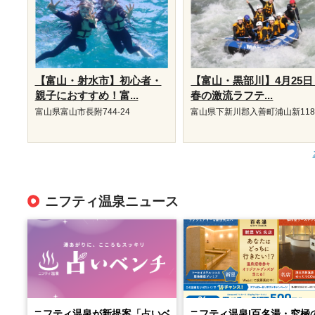
【富山・射水市】初心者・
【富山・黒部川】4月25日
親子におすすめ！富...
春の激流ラフテ...
富山県富山市長附744-24
富山県下新川郡入善町浦山新118
ニフティ温泉ニュース
ニフティ温泉が新提案「占いベ
ニフティ温泉|百名湯・究極