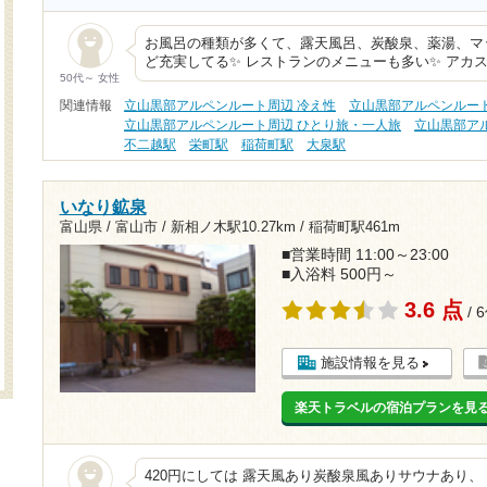
お風呂の種類が多くて、露天風呂、炭酸泉、薬湯、マ
ど充実してる✨ レストランのメニューも多い✨ アカ
50代～ 女性
関連情報
立山黒部アルペンルート周辺 冷え性
立山黒部アルペンルート
立山黒部アルペンルート周辺 ひとり旅・一人旅
立山黒部ア
不二越駅
栄町駅
稲荷町駅
大泉駅
いなり鉱泉
富山県 / 富山市 /
新相ノ木駅10.27km
/
稲荷町駅461m
■営業時間 11:00～23:00
■入浴料 500円～
3.6 点
/ 
施設情報を見る
楽天トラベルの宿泊プランを見
420円にしては 露天風あり炭酸泉風ありサウナあり