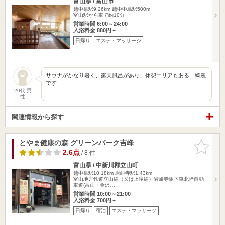
富山県 / 富山市
越中泉駅9.26km
越中中島駅500m
富山駅から車で約10分
営業時間 6:00～24:00
入浴料金 880円～
日帰り
エステ・マッサージ
サウナがかなり暑く、露天風呂があり、休憩エリアもある 綺麗
です
20代 男
性
関連情報から探す
とやま健康の森 グリーンパーク吉峰
お気に入
りに追加
2.6点
/ 8 件
富山県 / 中新川郡立山町
越中泉駅10.18km
岩峅寺駅1.43km
富山地方鉄道立山線（又は上滝線）岩峅寺駅下車北陸自動
車道(富山・金沢…
営業時間 10:00～21:00
入浴料金 700円～
日帰り
宿泊
エステ・マッサージ