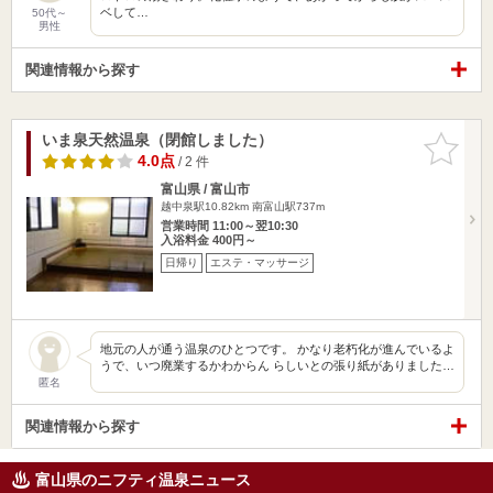
ベして…
50代～
男性
関連情報から探す
いま泉天然温泉（閉館しました）
お気に入
りに追加
4.0点
/ 2 件
富山県 / 富山市
越中泉駅10.82km
南富山駅737m
営業時間 11:00～翌10:30
入浴料金 400円～
日帰り
エステ・マッサージ
地元の人が通う温泉のひとつです。 かなり老朽化が進んでいるよ
うで、いつ廃業するかわからん らしいとの張り紙がありました…
匿名
関連情報から探す
富山県のニフティ温泉ニュース