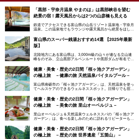
「黒部・宇奈月温泉 やまのは」は黒部峡谷を望む
絶景の宿！露天風呂からは2つの山彦橋も見える
鉄道でアクセスできる富山県の山岳リゾート温泉地・宇奈月
温泉。この温泉地でもラウンジや露天風呂から絶景をほしい
ままにする絶好の地に建つ宿がORIX HOTELS & RESORTS
の「黒部・宇奈月温泉 やまのは」。
富山県のスーパー銭湯おすすめ14選 【2025年最新
版】
自慢の眺望、温泉、居心地の良い客室、ビュッフェ式の食事
など、実際に泊まってみた体験を中心に詳しく紹介しちゃい
北陸地方にある富山県は、3,000m級の山々が連なる立山連
ます。日常から少し離れて、山懐で自然に癒されたいと思う
峰をのぞみ、立山黒部アルペンルートや黒部ダムが有名で
方にぴったりの温泉です。冬なら雪景色も絵になりますよ。
す。また、氷見港をはじめとする富山湾に揚がる、きときと
の（新鮮な）海の幸も見逃せません！
───
健康・美食・歴史の2日間「桜ヶ池クアガーデン」
提供元：オリックス・ホテルマネジメント株式会社【PR】
の極上旅 －健康の旅 天然温泉バイタルプール－
北陸新幹線が開業し、実は東京からも2時間ほどでアクセス
この記事は黒部・宇奈月温泉 やまのはのPR記事です。
できる富山県の、おすすめスーパー銭湯をご紹介します。質
富山県南砺市の「桜ヶ池クアガーデン」は、天然温泉を使っ
のいい天然温泉が豊富で、すぐにでも出かけたくなる施設が
てヘルスケアのできるウェルネススポット。日帰りでも宿泊
満載ですよ。
でも天然温泉バイタルプールやサウナ、露天風呂を利用でき
るので、ゆったり楽しみながら美しく健康に。
健康・美食・歴史の2日間「桜ヶ池クアガーデン」
の極上旅 －美食の旅 里山オーベルジュ－
そんな「桜ヶ池クアガーデン」の天然温泉バイタルプールと
大浴場・露天風呂を、宿泊して体験してきたので詳しくレポ
里山オーベルジュ＆天然温泉ウェルネススパの「桜ヶ池クア
ートしたいと思います。
ガーデン」は、食べる楽しみのために訪れるリピーターも多
い温泉です。館内のレストラン「ジョウハナーレ」では、
月、水はフレンチ、火、木は和食、土日はその両方がランチ
健康・美食・歴史の2日間「桜ヶ池クアガーデン」
とディナーで味わえます。オリジナルのスイーツも評判で
の極上旅 －歴史の旅 世界遺産「五箇山」－
す。