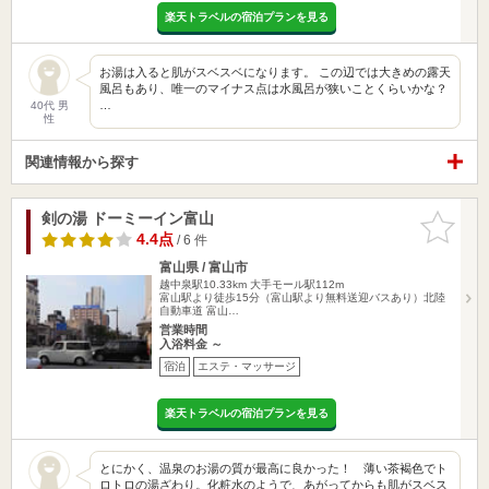
楽天トラベルの宿泊プランを見る
お湯は入ると肌がスベスベになります。 この辺では大きめの露天
風呂もあり、唯一のマイナス点は水風呂が狭いことくらいかな？
…
40代 男
性
関連情報から探す
剣の湯 ドーミーイン富山
お気に入
りに追加
4.4点
/ 6 件
富山県 / 富山市
越中泉駅10.33km
大手モール駅112m
富山駅より徒歩15分（富山駅より無料送迎バスあり）北陸
自動車道 富山…
営業時間
入浴料金 ～
宿泊
エステ・マッサージ
楽天トラベルの宿泊プランを見る
とにかく、温泉のお湯の質が最高に良かった！ 薄い茶褐色でト
ロトロの湯ざわり。化粧水のようで、あがってからも肌がスベス