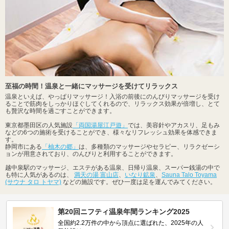
至福の時間！温泉と一緒にマッサージを受けてリラックス
温泉といえば、やっぱりマッサージ！入浴の前後にのんびりマッサージを受け
ることで筋肉をしっかりほぐしてくれるので、リラックス効果が倍増し、とて
も贅沢な時間を過ごすことができます。
東京都墨田区の人気施設
「両国湯屋江戸遊」
では、美容針やアカスリ、足もみ
などの6つの施術を受けることができ、様々なリフレッシュ効果を体感できま
す。
静岡市にある
「柚木の郷」
は、多種類のマッサージやセラピー、リラクゼーシ
ョンが用意されており、のんびりと利用することができます。
越中泉駅のマッサージ、エステがある温泉、日帰り温泉、スーパー銭湯の中で
も特に人気があるのは、
満天の湯 富山店
、
いなり鉱泉
、
Sauna Talo Toyama
(サウナ タロ トヤマ)
などの施設です。ぜひ一度は足を運んでみてください。
第20回ニフティ温泉年間ランキング2025
全国約2.2万件の中から頂点に選ばれた、2025年の人