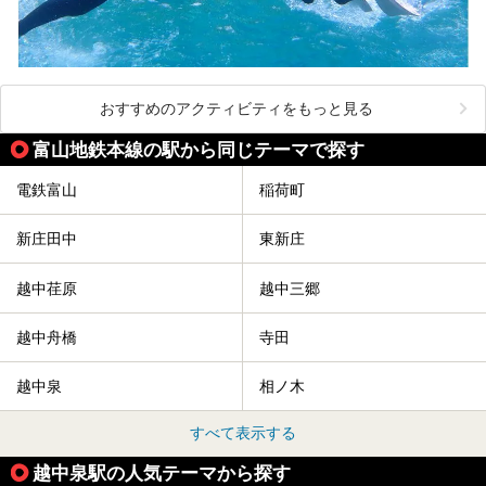
おすすめのアクティビティをもっと見る
富山地鉄本線の駅から同じテーマで探す
電鉄富山
稲荷町
新庄田中
東新庄
越中荏原
越中三郷
越中舟橋
寺田
越中泉
相ノ木
すべて表示する
越中泉駅の人気テーマから探す