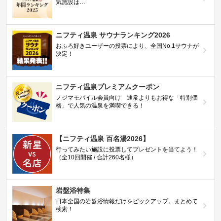
気施設は…
ニフティ温泉 サウナランキング2026
おふろ好きユーザーの投票により、全国No.1サウナが
決定！
ニフティ温泉プレミアムクーポン
ノジマモバイル会員向け 通常よりもお得な「特別価
格」で人気の温泉を満喫できる！
【ニフティ温泉 百名湯2026】
行ってみたい施設に投票してプレゼントを当てよう！
（全10回開催 / 合計260名様）
岩盤浴特集
日本全国の岩盤浴情報だけをピックアップ。まとめて
検索！