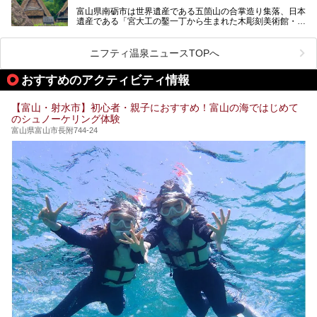
富山県南砺市は世界遺産である五箇山の合掌造り集落、日本
そんな「桜ヶ池クアガーデン」に宿泊して、食を満喫してき
遺産である「宮大工の鑿一丁から生まれた木彫刻美術館・井
たのでじっくりご紹介します！
波」、ユネスコ無形文化遺産 城端曳山祭で知られる越中の
小京都・城端と、とても魅力的な観光スポットがたくさんあ
ります。
ニフティ温泉ニュースTOPへ
城端の郊外に建つ里山オーベルジュ＆温泉ウェルネススパ
おすすめのアクティビティ情報
「桜ヶ池クアガーデン」に泊まって、歴史の旅にお出かけし
てみませんか？
【富山・射水市】初心者・親子におすすめ！富山の海ではじめて
のシュノーケリング体験
富山県富山市長附744-24