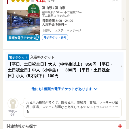
4.2点
/ 5 件
富山県 / 富山市
越中泉駅8.52km
不二越駅57m
不二越駅より徒歩1分
営業時間 8:00～24:00
入浴料金 700円～
日帰り
エステ・マッサージ
電子チケットあり
入浴料チケット
電子チケット
【平日、土日祝全日】大人（中学生以上）
850円
【平日・
土日祝全日】中人（小学生）
380円
【平日・土日祝全
日】小人（5才以下）
100円
他にも1種類の電子チケットがあります
お風呂の種類が多くて、露天風呂、炭酸泉、薬湯、マッサージ風
呂、寝湯、スチーム部屋など充実してる✨ レストランのメニュー
も…
50代～
女性
関連情報から探す