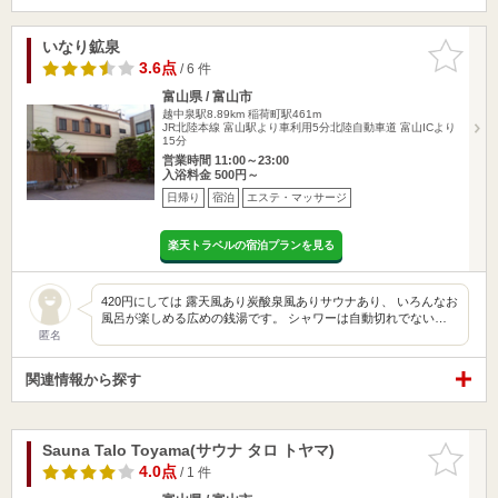
いなり鉱泉
お気に入
りに追加
3.6点
/ 6 件
富山県 / 富山市
越中泉駅8.89km
稲荷町駅461m
JR北陸本線 富山駅より車利用5分北陸自動車道 富山ICより
15分
営業時間 11:00～23:00
入浴料金 500円～
日帰り
宿泊
エステ・マッサージ
楽天トラベルの宿泊プランを見る
420円にしては 露天風あり炭酸泉風ありサウナあり、 いろんなお
風呂が楽しめる広めの銭湯です。 シャワーは自動切れでない…
匿名
関連情報から探す
Sauna Talo Toyama(サウナ タロ トヤマ)
お気に入
りに追加
4.0点
/ 1 件