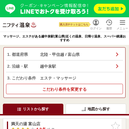
購入済チケットはこちら
ログイン
履歴
メニュー
マッサージ、エステがある越中泉駅(富山県)近くの温泉、日帰り温泉、スーパー銭湯お
すすめ
1. 都道府県
北陸・甲信越 / 富山県
2. 沿線・駅
越中泉駅
3. こだわり条件
エステ・マッサージ
こだわり条件を変更する
リストから探す
地図から探す
満天の湯 富山店
お気に入
りに追加